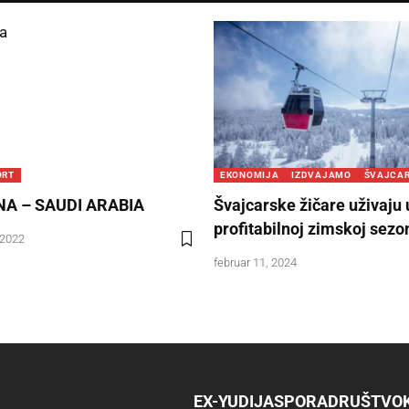
ORT
EKONOMIJA
IZDVAJAMO
ŠVAJCA
A – SAUDI ARABIA
Švajcarske žičare uživaju 
profitabilnoj zimskoj sezo
 2022
februar 11, 2024
EX-YU
DIJASPORA
DRUŠTVO