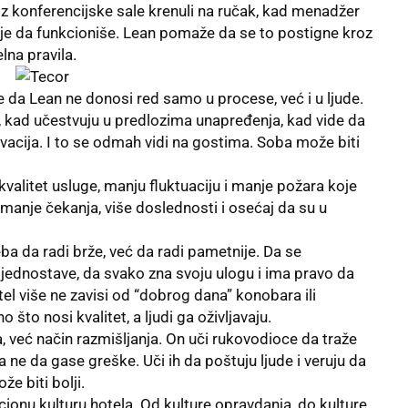
 iz konferencijske sale krenuli na ručak, kad menadžer
inje da funkcioniše. Lean pomaže da se to postigne kroz
lna pravila.
 da Lean ne donosi red samo u procese, već i u ljude.
, kad učestvuju u predlozima unapređenja, kad vide da
ivacija. I to se odmah vidi na gostima. Soba može biti
i kvalitet usluge, manju fluktuaciju i manje požara koje
manje čekanja, više doslednosti i osećaj da su u
eba da radi brže, već da radi pametnije. Da se
ojednostave, da svako zna svoju ulogu i ima pravo da
el više ne zavisi od “dobrog dana” konobara ili
što nosi kvalitet, a ljudi ga oživljavaju.
, već način razmišljanja. On uči rukovodioce da traže
a ne da gase greške. Uči ih da poštuju ljude i veruju da
e biti bolji.
ionu kulturu hotela. Od kulture opravdanja, do kulture