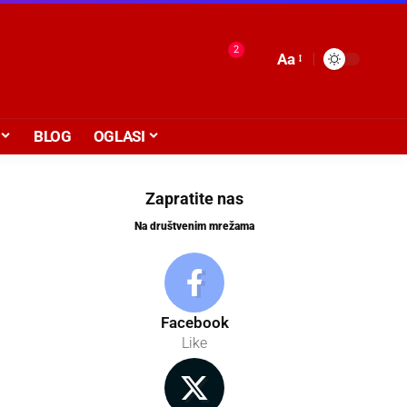
2
Aa
BLOG
OGLASI
Zapratite nas
Na društvenim mrežama
Facebook
Like