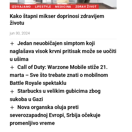
IZDVAJAMO
LIFESTYLE
MEDICINA
ZDRAV ŽIVOT
Kako štapni mikser doprinosi zdravijem
životu
jun 30, 2024
Jedan neuobičajen simptom koji
naglašava visok krvni pritisak može se uočiti
u ušima
Call of Duty: Warzone Mobile stiže 21.
marta – Sve što trebate znati o mobilnom
Battle Royale spektaklu
Starbucks u velikim gubicima zbog
sukoba u Gazi
Nova organska oluja preti
severozapadnoj Evropi, Srbija očekuje
promenljivo vreme