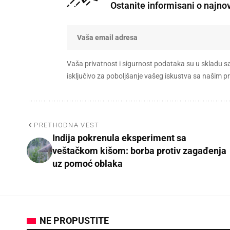
Ostanite informisani o najno
Vaša privatnost i sigurnost podataka su u skladu s
isključivo za poboljšanje vašeg iskustva sa našim
PRETHODNA VEST
Indija pokrenula eksperiment sa
veštačkom kišom: borba protiv zagađenja
uz pomoć oblaka
NE PROPUSTITE