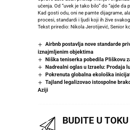
učenja. Od “uvek je tako bilo” do “ajde da
Kad gosti odu, oni ne pamte dijagrame, ala
procesi, standardi i ljudi koji ih žive svako
Tekst priredio: Nikola Jerotijević, Senior 
Airbnb postavlja nove standarde pr
iznajmljenim objektima
Niška teniserka pobedila Pliškovu 
Nadrealni oglas u Izraelu: Prodaja 
Pokrenuta globalna ekološka inicij
Tajland legalizovao istospolne brako
Aziji
BUDITE U TOKU