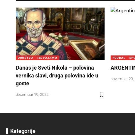
DRUŠTVO
IZDVAJAMO
FUDBAL
SP
Danas je Sveti Nikola – polovina
ARGENTIN
vernika slavi, druga polovina ide u
novembar 23,
goste
decembar 19, 2022
Kategorije