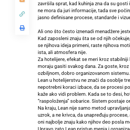
završila sprat, kad kuhinja zna da su gosti
ne mora da juri informacije, tada sve poč
jasno definisane procese, standarde i vizue
Ali ono što često iznenadi menadžere jeste
Kad zaposleni znaju šta se od njih očekuje
se njihova ideja primeni, raste njihova mot
ista, ali atmosfera nije.
Za hotelijere, efekat se meri kroz stabilnij
moraju gasiti svakog dana. Za goste, kroz 
ozbiljnom, dobro organizovanom sistemu.
Lean u hotelijerstvu ne znači da osoblje tr
nepotrebni koraci izbace, da se procesi p
kaže ako vidi problem. Kada se to desi, hot
“raspoloženja” sobarice. Sistem postaje ono 
Na kraju, Lean nije samo metod upravljanja
uzrok, a ne krivca, da unapređuju procese, 
oni najbolje znaju kako njihov deo posla mož
Upravo zato Lean pristup menja i organizac