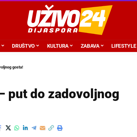
DRUŠTVO
KULTURA
ZABAVA
LIFESTYLE
voljnog gosta!
 – put do zadovoljnog