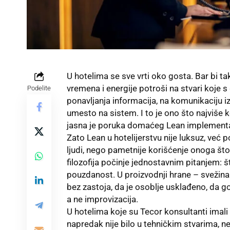
U hotelima se sve vrti oko gosta. Bar bi 
vremena i energije potroši na stvari koje 
Podelite
ponavljanja informacija, na komunikaciju 
umesto na sistem. I to je ono što najviše k
jasna je poruka domaćeg Lean implement
Zato Lean u hotelijerstvu nije luksuz, već
p
ljudi, nego pametnije korišćenje onoga što
filozofija počinje jednostavnim pitanjem: št
pouzdanost. U proizvodnji hrane – svežina i
bez zastoja, da je osoblje usklađeno, da g
a ne improvizacija.
U hotelima koje su Tecor konsultanti imali 
napredak nije bilo u tehničkim stvarima, n