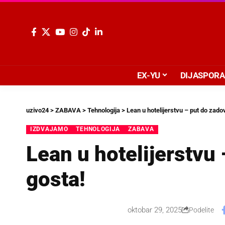
EX-YU
DIJASPORA
uzivo24
>
ZABAVA
>
Tehnologija
>
Lean u hotelijerstvu – put do zado
IZDVAJAMO
TEHNOLOGIJA
ZABAVA
Lean u hotelijerstvu
gosta!
oktobar 29, 2025
Podelite