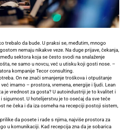
tako trebalo da bude. U praksi se, međutim, mnogo
s gostom nemaju nikakve veze. Na duge prijave, čekanja,
između sektora koja se često svodi na snalaženje
ošta, ne samo u novcu, već u utisku koji gosti nose. –
atora kompanije
Tecor consulting
.
otreba
. On ne znači smanjenje troškova i otpuštanje
 već imamo – prostora, vremena, energije i ljudi. Lean
a je vrednost za gosta? U autoindustriji je to kvalitet i
 sigurnost. U hotelijerstvu je to osećaj da sve teče
ost ne čeka i da iza osmeha na recepciji postoji sistem,
prilike da posete i rade s njima, najviše prostora za
ego u komunikaciji. Kad recepcija zna da je sobarica