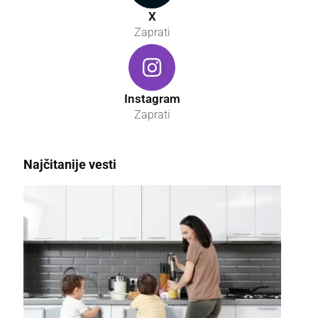
X
Zaprati
Instagram
Zaprati
Najčitanije vesti