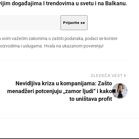
vijim događajima I trendovima u svetu i na Balkanu.
a svim važećim zakonima o zaštiti podataka, podaci se koriste
 proizvodima i uslugama. Hvala na ukazanom poverenju!
SLEDEĆA VEST
Nevidljiva kriza u kompanijama: Zašto
menadžeri potcenjuju „zamor ljudi“ i kako
to uništava profit