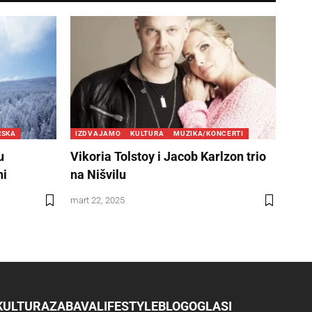
RSKA
IZDVAJAMO
KULTURA
MUZIKA/KONCERTI
u
Vikoria Tolstoy i Jacob Karlzon trio
ni
na Nišvilu
mart 22, 2025
KULTURA
ZABAVA
LIFESTYLE
BLOG
OGLASI