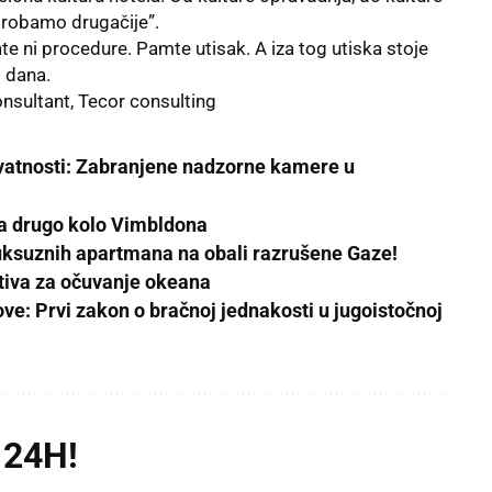
 probamo drugačije”.
te ni procedure. Pamte utisak. A iza tog utiska stoje
g dana.
konsultant, Tecor consulting
ivatnosti: Zabranjene nadzorne kamere u
za drugo kolo Vimbldona
luksuznih apartmana na obali razrušene Gaze!
ativa za očuvanje okeana
ve: Prvi zakon o bračnoj jednakosti u jugoistočnoj
 24H!