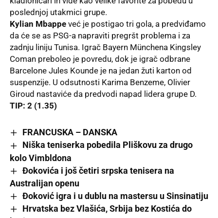
kladioničari ih vide kao velike favorite za pobedu u
poslednjoj utakmici grupe.
Kylian Mbappe
već je postigao tri gola, a predviđamo
da će se as PSG-a napraviti pregršt problema i za
zadnju liniju Tunisa. Igrač Bayern Münchena Kingsley
Coman preboleo je povredu, dok je igrač odbrane
Barcelone Jules Kounde je na jedan žuti karton od
suspenzije. U odsutnosti Karima Benzeme, Olivier
Giroud nastaviće da predvodi napad lidera grupe D.
TIP: 2 (1.35)
FRANCUSKA – DANSKA
Niška teniserka pobedila Pliškovu za drugo
kolo Vimbldona
Đokovića i još četiri srpska tenisera na
Australijan openu
Đoković igra i u dublu na mastersu u Sinsinatiju
Hrvatska bez Vlašića, Srbija bez Kostića do