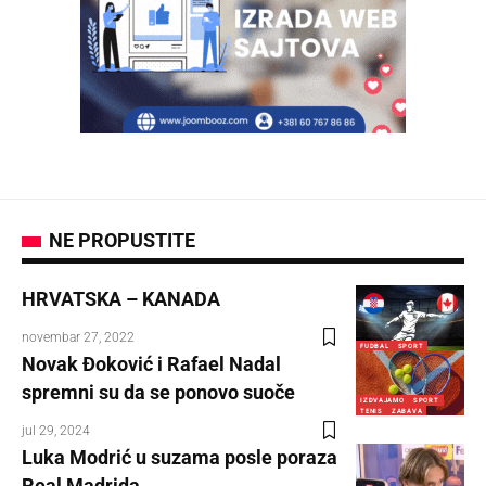
NE PROPUSTITE
HRVATSKA – KANADA
novembar 27, 2022
FUDBAL
SPORT
Novak Đoković i Rafael Nadal
spremni su da se ponovo suoče
IZDVAJAMO
SPORT
TENIS
ZABAVA
jul 29, 2024
Luka Modrić u suzama posle poraza
Real Madrida