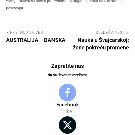
vašeg iskustva sa našim proizvodima i uslugama. Hvala na ukazanom
poverenju!
PRETHODNA VEST
SLEDEĆA VEST
AUSTRALIJA – DANSKA
Nauka u Švajcarskoj:
žene pokreću promene
Zapratite nas
Na društvenim mrežama
Facebook
Like