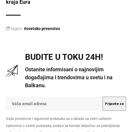
kraja Eura
Tagovi:
#svetsko prvenstvo
BUDITE U TOKU 24H!
Ostanite informisani o najnovijim
događajima I trendovima u svetu i na
Balkanu.
Vaša privatnost i sigurnost podataka su u skladu sa svim važećim
zakonima o zaštiti podataka, podaci se koriste isključivo za poboljšanje