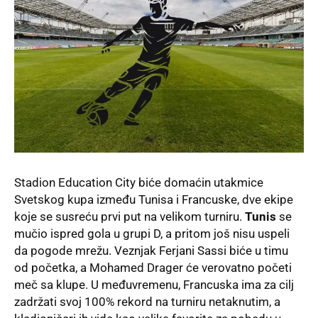
Stadion Education City
biće domaćin utakmice
Svetskog kupa
između Tunisa i Francuske, dve ekipe
koje se susreću prvi put na velikom turniru.
Tunis
se
mučio ispred gola u grupi D, a pritom još nisu uspeli
da pogode mrežu. Veznjak Ferjani Sassi biće u timu
od početka, a Mohamed Drager će verovatno početi
meč sa klupe. U međuvremenu, Francuska ima za cilj
zadržati svoj 100% rekord na turniru netaknutim, a