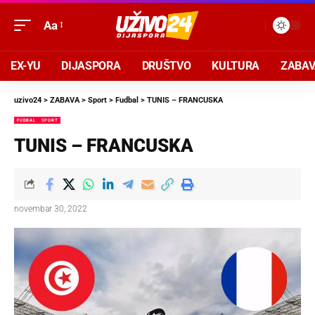
Aa
EX-YU
DIJASPORA
DRUŠTVO
KULTURA
ZABA
uzivo24
>
ZABAVA
>
Sport
>
Fudbal
>
TUNIS – FRANCUSKA
FUDBAL
SPORT
TUNIS – FRANCUSKA
novembar 30, 2022