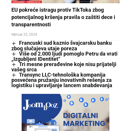
IZDVAJAMO
TEHNOLOGIJA
EU pokreće istragu protiv TikToka zbog
potencijalnog kršenja pravila o zaštiti dece i
transparentnosti
februar 25, 2024
Francuski sud kaznio švajcarsku banku
zbog slučajeva utaje poreza
Više od 2.000 ljudi pomoglo Petru da vrati
„Izgubljeni IDentitet“
Tri mesne prerađevine koje nisu prijatelji
vašeg srca
Transync LLC-tehnološka kompanija
posvećena pružanju inovativnih rešenja za
logistiku i upravljanje lancem snabdevanja