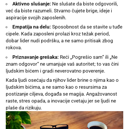
Aktivno slušanje:
Ne slušate da biste odgovorili,
već da biste razumeli. Stvarno čujete brige, ideje i
aspiracije svojih zaposlenih.
Empatija na delu:
Sposobnost da se stavite u tuđe
cipele. Kada zaposleni prolazi kroz težak period,
dobar lider nudi podršku, a ne samo pritisak zbog
rokova.
Priznavanje grešaka:
Reći „Pogrešio sam“ ili „Ne
znam odgovor“ ne umanjuje vaš autoritet; to vas čini
ljudskim bićem i gradi neverovatno poverenje.
Kada ljudi osećaju da njihov lider brine o njima kao o
ljudskim bićima, a ne samo kao o resursima za
postizanje ciljeva, događa se magija. Angažovanost
raste, stres opada, a inovacije cvetaju jer se ljudi ne
plaše da rizikuju.