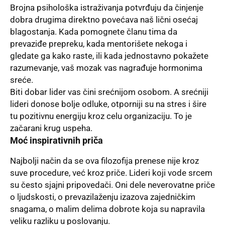
Brojna psihološka istraživanja potvrđuju da činjenje
dobra drugima direktno povećava naš lični osećaj
blagostanja. Kada pomognete članu tima da
prevaziđe prepreku, kada mentorišete nekoga i
gledate ga kako raste, ili kada jednostavno pokažete
razumevanje, vaš mozak vas nagrađuje hormonima
sreće.
Biti dobar lider vas čini srećnijom osobom. A srećniji
lideri donose bolje odluke, otporniji su na stres i šire
tu pozitivnu energiju kroz celu organizaciju. To je
začarani krug uspeha.
Moć inspirativnih priča
Najbolji način da se ova filozofija prenese nije kroz
suve procedure, već kroz priče. Lideri koji vode srcem
su često sjajni pripovedači. Oni dele neverovatne priče
o ljudskosti, o prevazilaženju izazova zajedničkim
snagama, o malim delima dobrote koja su napravila
veliku razliku u poslovanju.