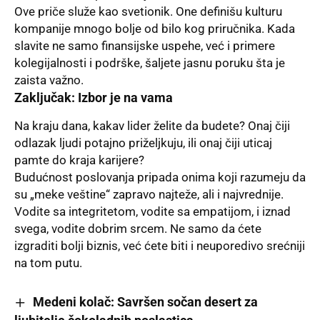
Ove priče služe kao svetionik. One definišu kulturu
kompanije mnogo bolje od bilo kog priručnika. Kada
slavite ne samo finansijske uspehe, već i primere
kolegijalnosti i podrške, šaljete jasnu poruku šta je
zaista važno.
Zaključak: Izbor je na vama
Na kraju dana, kakav lider želite da budete? Onaj čiji
odlazak ljudi potajno priželjkuju, ili onaj čiji uticaj
pamte do kraja karijere?
Budućnost poslovanja pripada onima koji razumeju da
su „meke veštine“ zapravo najteže, ali i najvrednije.
Vodite sa integritetom, vodite sa empatijom, i iznad
svega, vodite dobrim srcem. Ne samo da ćete
izgraditi bolji biznis, već ćete biti i neuporedivo srećniji
na tom putu.
Medeni kolač: Savršen sočan desert za