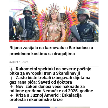
IZDVAJAMO
LEPOTA & MODA
POZNATI
ZABAVA
Rijana zasijala na karnevalu u Barbadosu u
providnom kostimu sa draguljima
avgust 6, 2024
Rukometni spektakl na severu: počinje
bitka za evropski tron u Skandinaviji
Zašto biste trebali izbegavati dijetalna
gazirana pića: Saveti od doktora
Novi zakon donosi veće naknade za
milione građana Nemačke od 2025. godine
Kriza u Juznoj Americi: Eskalacija
protesta i ekonomske krize