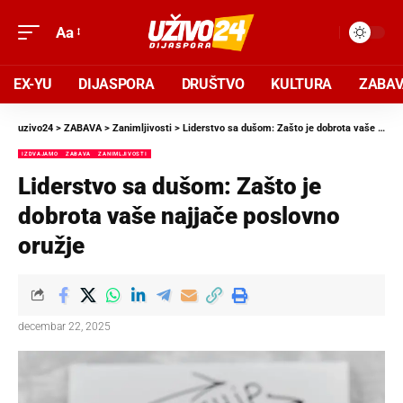
Aa
EX-YU
DIJASPORA
DRUŠTVO
KULTURA
ZABA
uzivo24
>
ZABAVA
>
Zanimljivosti
>
Liderstvo sa dušom: Zašto je dobrota vaše najjače poslovno oružje
IZDVAJAMO
ZABAVA
ZANIMLJIVOSTI
Liderstvo sa dušom: Zašto je
dobrota vaše najjače poslovno
oružje
decembar 22, 2025