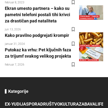
februar 8, 2023
Ekran umesto partnera – kako su
pametni telefoni postali tihi krivci
IZDVAJAMO
ZABAVA
ZANIMLJIVOSTI
za drastičan pad nataliteta
jun 13, 2026
Kako pravilno podgrejati krompir
januar 31, 2024
IZDVAJAMO
RECEPTI
Putokaz ka vrhu: Pet ključnih faza
za trijumf svakog velikog projekta
BIZNIS
IZDVAJAMO
februar 7, 2026
Kategorije
EX-YU
DIJASPORA
DRUŠTVO
KULTURA
ZABAVA
LIFES