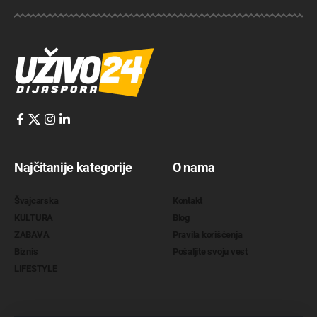
Najčitanije kategorije
O nama
Švajcarska
Kontakt
KULTURA
Blog
ZABAVA
Pravila korišćenja
Biznis
Pošaljite svoju vest
LIFESTYLE