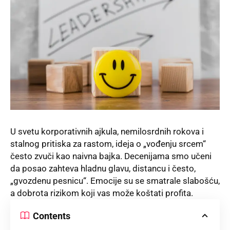
U svetu korporativnih ajkula, nemilosrdnih rokova i
stalnog pritiska za rastom, ideja o „vođenju srcem“
često zvuči kao naivna bajka. Decenijama smo učeni
da posao zahteva hladnu glavu, distancu i često,
„gvozdenu pesnicu“. Emocije su se smatrale slabošću,
a dobrota rizikom koji vas može koštati profita.
Contents