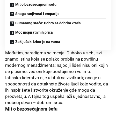
Mit o bezosećajnom šefu
Snaga ranjivosti i empatije
Bumerang sreće: Dobro se dobrim vraća
Moć inspirativnih priča
Zaključak: Izbor je na vama
Međutim, paradigma se menja. Duboko u sebi, svi
znamo istinu koja se polako probija na površinu
modernog menadžmenta: najbolji lideri nisu oni kojih
se plašimo, već oni koje poštujemo i volimo.
Istinsko liderstvo nije u tituli na vizitkarti; ono je u
sposobnosti da dotaknete živote ljudi koje vodite, da
ih inspirišete i stvorite okruženje gde mogu da
procvetaju. A tajna tog uspeha leži u jednostavnoj, a
moćnoj stvari – dobrom srcu.
Mit o bezosećajnom šefu