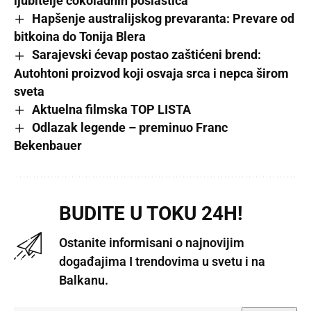
ljubitelje čokoladnih poslastica
Hapšenje australijskog prevaranta: Prevare od
bitkoina do Tonija Blera
Sarajevski ćevap postao zaštićeni brend:
Autohtoni proizvod koji osvaja srca i nepca širom
sveta
Aktuelna filmska TOP LISTA
Odlazak legende – preminuo Franc
Bekenbauer
BUDITE U TOKU 24H!
Ostanite informisani o najnovijim
događajima I trendovima u svetu i na
Balkanu.