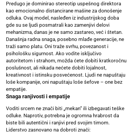
Predugo je dominirao stereotip uspešnog direktora
kao emocionalno distancirane mašine za donošenje
odluka. Ovaj model, nasleđen iz industrijskog doba
gde su se ljudi posmatrali kao zamenjivi delovi
mehanizma, danas je ne samo zastareo, već i štetan.
Današnja radna snaga, posebno mlađe generacije, ne
traži samo platu. Oni traže svrhu, povezanost i
psihološku sigurnost. Ako vodite isključivo
autoritetom i strahom, možda ćete dobiti kratkoročnu
poslušnost, ali nikada nećete dobiti lojalnost,
kreativnost i istinsku posvećenost. Ljudi ne napuštaju
loše kompanije, oni napuštaju loše šefove – one bez
empatije.
Snaga ranjivosti i empatije
Voditi srcem ne znači biti „mekan“ ili izbegavati teške
odluke. Naprotiv, potrebna je ogromna hrabrost da
biste bili autentični i ranjivi pred svojim timom.
Liderstvo zasnovano na dobroti znači: