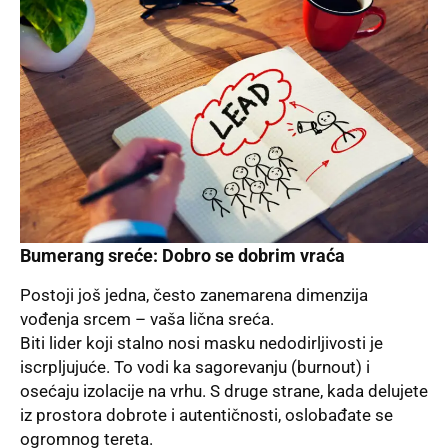
Bumerang sreće: Dobro se dobrim vraća
Postoji još jedna, često zanemarena dimenzija
vođenja srcem – vaša lična sreća.
Biti lider koji stalno nosi masku nedodirljivosti je
iscrpljujuće. To vodi ka sagorevanju (burnout) i
osećaju izolacije na vrhu. S druge strane, kada delujete
iz prostora dobrote i autentičnosti, oslobađate se
ogromnog tereta.