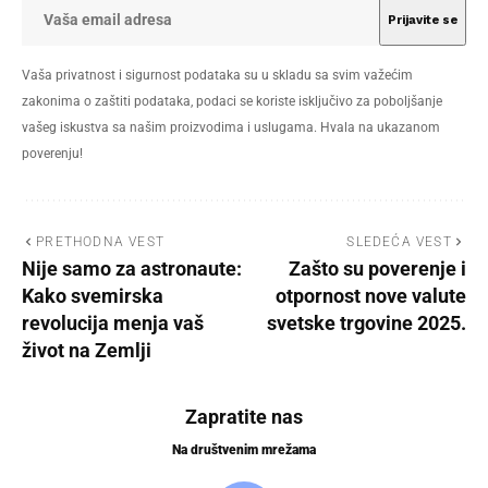
Vaša privatnost i sigurnost podataka su u skladu sa svim važećim
zakonima o zaštiti podataka, podaci se koriste isključivo za poboljšanje
vašeg iskustva sa našim proizvodima i uslugama. Hvala na ukazanom
poverenju!
PRETHODNA VEST
SLEDEĆA VEST
Nije samo za astronaute:
Zašto su poverenje i
Kako svemirska
otpornost nove valute
revolucija menja vaš
svetske trgovine 2025.
život na Zemlji
Zapratite nas
Na društvenim mrežama