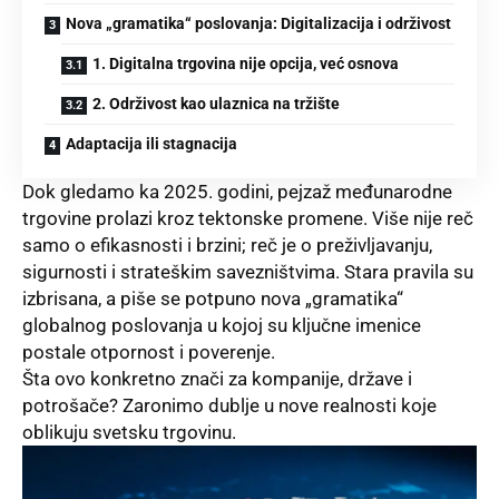
Nova „gramatika“ poslovanja: Digitalizacija i održivost
1. Digitalna trgovina nije opcija, već osnova
2. Održivost kao ulaznica na tržište
Adaptacija ili stagnacija
Dok gledamo ka 2025. godini, pejzaž međunarodne
trgovine prolazi kroz tektonske promene. Više nije reč
samo o efikasnosti i brzini; reč je o preživljavanju,
sigurnosti i strateškim savezništvima. Stara pravila su
izbrisana, a piše se potpuno nova „gramatika“
globalnog poslovanja u kojoj su ključne imenice
postale otpornost i poverenje.
Šta ovo konkretno znači za kompanije, države i
potrošače? Zaronimo dublje u nove realnosti koje
oblikuju svetsku trgovinu.