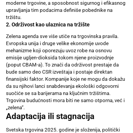
moderne trgovine, a sposobnost sigurnog i efikasnog
upravljanja tim podacima definiše pobednike na
tržištu.
2. Održivost kao ulaznica na tržište
Zelena agenda sve više utiče na trgovinska pravila.
Evropska unija i druge velike ekonomije uvode
mehanizme koji oporezuju uvoz robe na osnovu
emisije ugljen-dioksida tokom njene proizvodnje
(poput CBAM-a). To znači da održivost prestaje da
bude samo deo CSR izveštaja i postaje direktan
finansijski faktor. Kompanije koje ne mogu da dokažu
da su njihovi lanci snabdevanja ekološki odgovorni
suočiće se sa barijerama na ključnim tržištima.
Trgovina budućnosti mora biti ne samo otporna, već i
„zelena“.
Adaptacija ili stagnacija
Svetska trgovina 2025. godine je složenija, politički