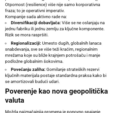
Otpornost (resilience) više nije samo korporativna
fraza; to je operativni imperativ.
Kompanije sada aktivno rade na:
Diversifikaciji dobavljača:
Više se ne oslanjaju na
jednu fabriku ili jednu zemlju za ključne komponente.
Rizik se mora raspršiti.
Regionalizaciji:
Umesto dugih, globalnih lanaca
snabdevanja, sve se više teži kraćim, regionalnim
mrežama koje su bliže krajnjem potrošaču i manje
podložne globalnim šokovima.
Povećanju zaliha:
Gomilanje strateških rezervi
ključnih materijala postaje standardna praksa kako bi
se amortizovali budući udari.
Poverenje kao nova geopolitička
valuta
Možda najznačajnija promena je ponovno spajanje