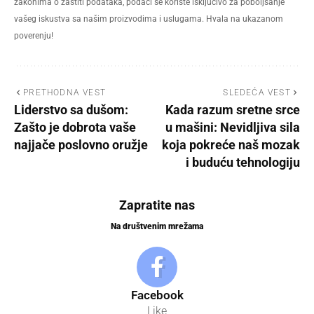
zakonima o zaštiti podataka, podaci se koriste isključivo za poboljšanje
vašeg iskustva sa našim proizvodima i uslugama. Hvala na ukazanom
poverenju!
PRETHODNA VEST
SLEDEĆA VEST
Liderstvo sa dušom:
Kada razum sretne srce
Zašto je dobrota vaše
u mašini: Nevidljiva sila
najjače poslovno oružje
koja pokreće naš mozak
i buduću tehnologiju
Zapratite nas
Na društvenim mrežama
Facebook
Like