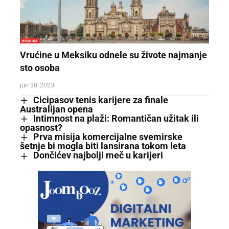
HRONIKA
Vrućine u Meksiku odnele su živote najmanje
sto osoba
jun 30, 2023
Cicipasov tenis karijere za finale
Australijan opena
Intimnost na plaži: Romantičan užitak ili
opasnost?
Prva misija komercijalne svemirske
šetnje bi mogla biti lansirana tokom leta
Dončićev najbolji meč u karijeri