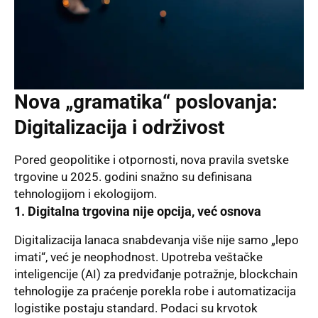
Nova „gramatika“ poslovanja:
Digitalizacija i održivost
Pored geopolitike i otpornosti, nova pravila svetske
trgovine u 2025. godini snažno su definisana
tehnologijom i ekologijom.
1. Digitalna trgovina nije opcija, već osnova
Digitalizacija lanaca snabdevanja više nije samo „lepo
imati“, već je neophodnost. Upotreba veštačke
inteligencije (AI) za predviđanje potražnje, blockchain
tehnologije za praćenje porekla robe i automatizacija
logistike postaju standard. Podaci su krvotok