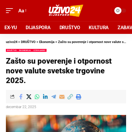
Aa
EX-YU
DIJASPORA
DRUŠTVO
KULTURA
ZABA
uzivo24
>
DRUŠTVO
>
Ekonomija
>
Zašto su poverenje i otpornost nove valute svetske trgovine 2025.
DRUŠTVO
EKONOMIJA
IZDVAJAMO
Zašto su poverenje i otpornost
nove valute svetske trgovine
2025.
decembar 22, 2025