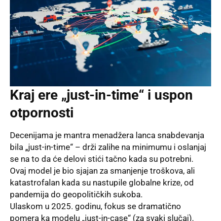
Kraj ere „just-in-time“ i uspon
otpornosti
Decenijama je mantra menadžera lanca snabdevanja
bila „just-in-time“ – drži zalihe na minimumu i oslanjaj
se na to da će delovi stići tačno kada su potrebni.
Ovaj model je bio sjajan za smanjenje troškova, ali
katastrofalan kada su nastupile globalne krize, od
pandemija do geopolitičkih sukoba.
Ulaskom u 2025. godinu, fokus se dramatično
pomera ka modelu „just-in-case“ (za svaki slučaj).