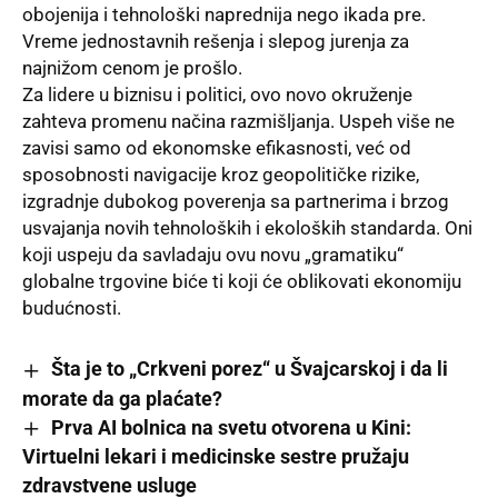
obojenija i tehnološki naprednija nego ikada pre.
Vreme jednostavnih rešenja i slepog jurenja za
najnižom cenom je prošlo.
Za lidere u biznisu i politici, ovo novo okruženje
zahteva promenu načina razmišljanja. Uspeh više ne
zavisi samo od ekonomske efikasnosti, već od
sposobnosti navigacije kroz geopolitičke rizike,
izgradnje dubokog poverenja sa partnerima i brzog
usvajanja novih tehnoloških i ekoloških standarda. Oni
koji uspeju da savladaju ovu novu „gramatiku“
globalne trgovine biće ti koji će oblikovati ekonomiju
budućnosti.
Šta je to „Crkveni porez“ u Švajcarskoj i da li
morate da ga plaćate?
Prva AI bolnica na svetu otvorena u Kini:
Virtuelni lekari i medicinske sestre pružaju
zdravstvene usluge