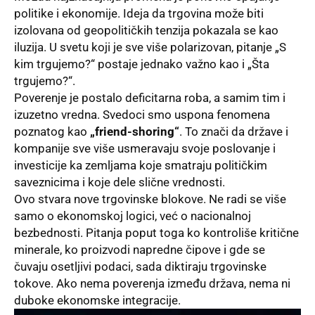
politike i ekonomije. Ideja da trgovina može biti
izolovana od geopolitičkih tenzija pokazala se kao
iluzija. U svetu koji je sve više polarizovan, pitanje „S
kim trgujemo?“ postaje jednako važno kao i „Šta
trgujemo?“.
Poverenje je postalo deficitarna roba, a samim tim i
izuzetno vredna. Svedoci smo uspona fenomena
poznatog kao
„friend-shoring“
. To znači da države i
kompanije sve više usmeravaju svoje poslovanje i
investicije ka zemljama koje smatraju političkim
saveznicima i koje dele slične vrednosti.
Ovo stvara nove trgovinske blokove. Ne radi se više
samo o ekonomskoj logici, već o nacionalnoj
bezbednosti. Pitanja poput toga ko kontroliše kritične
minerale, ko proizvodi napredne čipove i gde se
čuvaju osetljivi podaci, sada diktiraju trgovinske
tokove. Ako nema poverenja između država, nema ni
duboke ekonomske integracije.