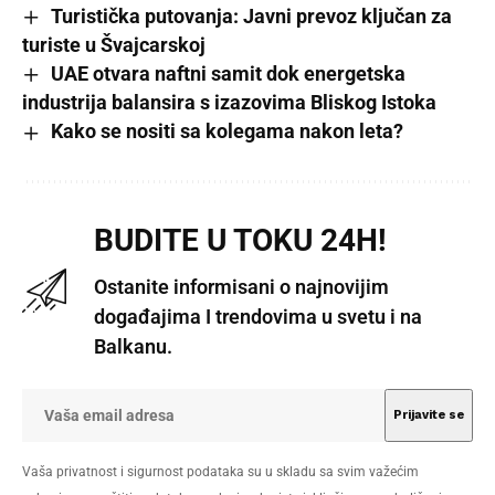
Turistička putovanja: Javni prevoz ključan za
turiste u Švajcarskoj
UAE otvara naftni samit dok energetska
industrija balansira s izazovima Bliskog Istoka
Kako se nositi sa kolegama nakon leta?
BUDITE U TOKU 24H!
Ostanite informisani o najnovijim
događajima I trendovima u svetu i na
Balkanu.
Vaša privatnost i sigurnost podataka su u skladu sa svim važećim