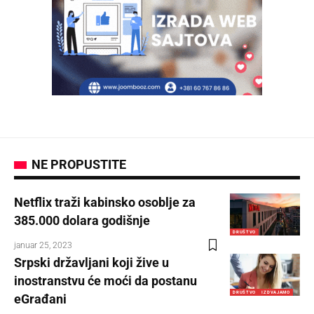
NE PROPUSTITE
Netflix traži kabinsko osoblje za
385.000 dolara godišnje
DRUŠTVO
januar 25, 2023
Srpski državljani koji žive u
inostranstvu će moći da postanu
DRUŠTVO
IZDVAJAMO
eGrađani