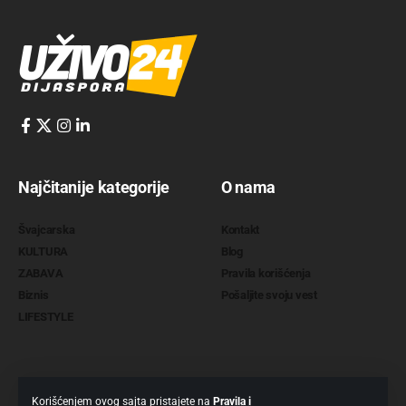
Najčitanije kategorije
O nama
Švajcarska
Kontakt
KULTURA
Blog
ZABAVA
Pravila korišćenja
Biznis
Pošaljite svoju vest
LIFESTYLE
Korišćenjem ovog sajta pristajete na
Pravila i