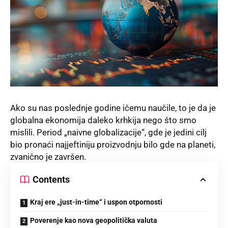
Ako su nas poslednje godine ičemu naučile, to je da je
globalna ekonomija daleko krhkija nego što smo
mislili. Period „naivne globalizacije“, gde je jedini cilj
bio pronaći najjeftiniju proizvodnju bilo gde na planeti,
zvanično je završen.
Contents
Kraj ere „just-in-time“ i uspon otpornosti
Poverenje kao nova geopolitička valuta