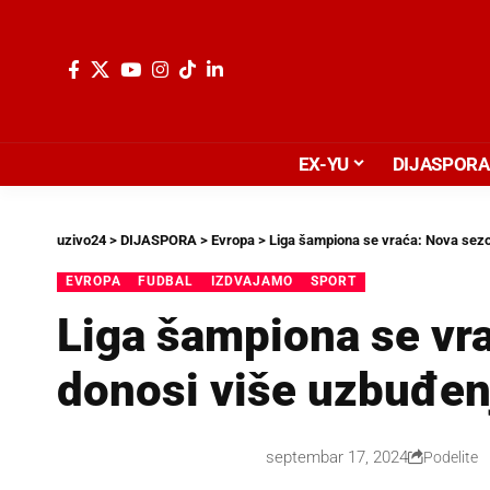
EX-YU
DIJASPORA
uzivo24
>
DIJASPORA
>
Evropa
>
Liga šampiona se vraća: Nova sezo
EVROPA
FUDBAL
IZDVAJAMO
SPORT
Liga šampiona se vr
donosi više uzbuđen
septembar 17, 2024
Podelite