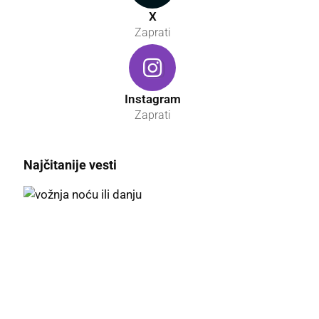
X
Zaprati
Instagram
Zaprati
Najčitanije vesti