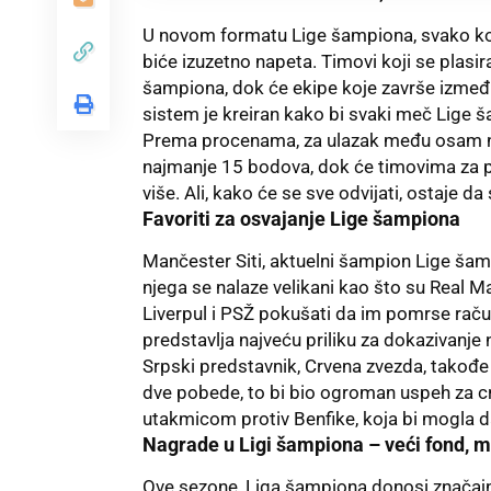
U novom formatu Lige šampiona, svako ko
biće izuzetno napeta. Timovi koji se plasi
šampiona, dok će ekipe koje završe između 
sistem je kreiran kako bi svaki meč Lige 
Prema procenama, za ulazak među osam na
najmanje 15 bodova, dok će timovima za p
više. Ali, kako će se sve odvijati, ostaje da 
Favoriti za osvajanje Lige šampiona
Mančester Siti
, aktuelni šampion Lige šampi
njega se nalaze velikani kao što su
Real M
Liverpul i PSŽ pokušati da im pomrse račun
predstavlja najveću priliku za dokazivanje
Srpski predstavnik,
Crvena zvezda
, takođe
dve pobede, to bi bio ogroman uspeh za cr
utakmicom protiv Benfike, koja bi mogla da
Nagrade u Ligi šampiona – veći fond, m
Ove sezone, Liga šampiona donosi značajn