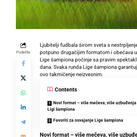
Ljubitelji fudbala širom sveta s nestrplje
potpuno drugačijim formatom i obećava u
Podelite
Lige šampiona počinje sa pravim spektaklo
dana. Svaka runda Lige šampiona garantuje
ovo takmičenje neizvesnim.
Contents
Novi format – više mečeva, više uzbuđenja
Ligi šampiona
Favoriti za osvajanje Lige šampiona
Novi format – više mečeva, više uzbuđ