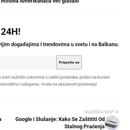
5 miliona Amerikanaca već glasalo
 24H!
vijim događajima I trendovima u svetu i na Balkanu.
a svim važećim zakonima o zaštiti podataka, podaci se koriste
 proizvodima i uslugama. Hvala na ukazanom poverenju!
SLEDEĆA VEST
a
Google i Slušanje: Kako Se Zaštititi Od
Stalnog Praćenja