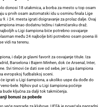
lo donosi 18 utakmica, a borba za mesto u top osam
raju u prvih osam automatski idu u osminu finala Lige
9. i 24. mesta igrati doigravanje za prolaz dalje. Ovaj
šampiona imao dodatnu težinu i takmičarsku draž.
jboljih u Ligi šampiona biće potrebno osvajanje
lasman među 24 najbolje biti potrebno osam poena ili
se vidi na terenu.
ona, i dalje je glavni favorit za osvajanje titule. Iza
adrid
, Barselona i Bajern Minhen, dok će Arsenal, Inter,
e. Svi timovi će dati sve od sebe, jer Liga šampiona
 na evropskoj fudbalskoj sceni.
 će igrati u Ligi šampiona, a ukoliko uspe da dođe do
veno-bele. Njihov put u Ligi šampiona počinje
 bude ključna za dalji tok takmičenja.
anji bonusi za pobede
o veće nagrade za klubove. UEFA je povećala nagradni