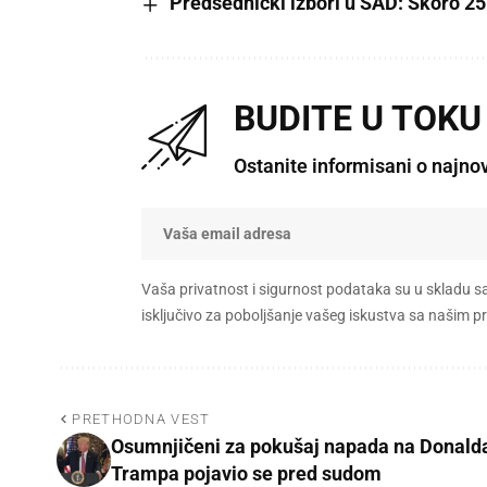
Predsednički izbori u SAD: Skoro 2
BUDITE U TOKU
Ostanite informisani o najno
Vaša privatnost i sigurnost podataka su u skladu s
isključivo za poboljšanje vašeg iskustva sa našim
PRETHODNA VEST
Osumnjičeni za pokušaj napada na Donald
Trampa pojavio se pred sudom