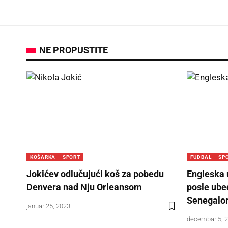
NE PROPUSTITE
KOŠARKA
SPORT
FUDBAL
SP
Jokićev odlučujući koš za pobedu
Engleska 
Denvera nad Nju Orleansom
posle ube
Senegal
januar 25, 2023
decembar 5, 