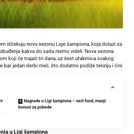
njem iščekuju novu sezonu Lige šampiona, koja dolazi sa
zbuđenja kakva do sada nismo videli. Nova sezona
m koji će trajati tri dana, uz šest utakmica svakog
 bar jedan derbi meč, što dodatno podiže tenziju i čini
 u
Nagrade u Ligi šampiona – veći fond, manji
bonusi za pobede
enja u Ligi šampiona