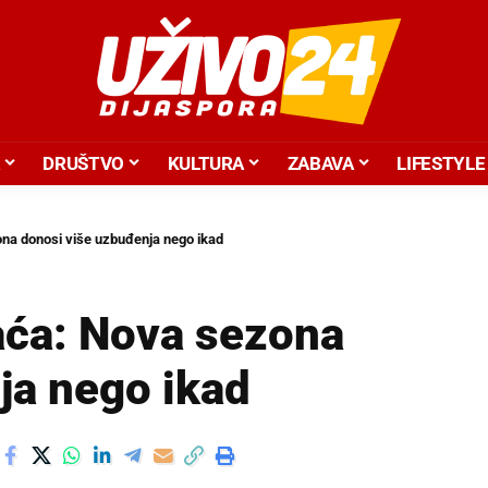
DRUŠTVO
KULTURA
ZABAVA
LIFESTYLE
na donosi više uzbuđenja nego ikad
aća: Nova sezona
ja nego ikad