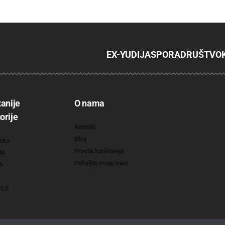
EX-YU
DIJASPORA
DRUŠTVO
tanije
O nama
orije
Kontakt
Blog
ska
Pravila korišćenja
RA
Pošaljite svoju vest
A
YLE