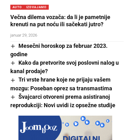
AUTO
IZDVAJAMO
Večna dilema vozača: da li je pametnije
krenuti na put noću ili sačekati jutro?
januar 29, 2026
Mesečni horoskop za februar 2023.
godine
Kako da pretvorite svoj poslovni nalog u
kanal prodaje?
Tri vrste hrane koje ne prijaju vašem
mozgu: Poseban oprez sa transmastima
Švajcarci otvoreni prema asistiranoj
reprodukciji: Novi uvidi iz opsežne studije