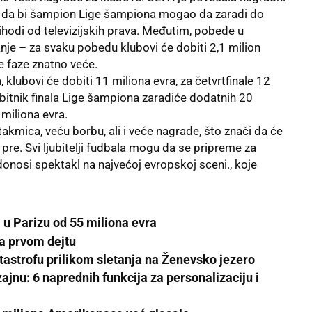
je da bi šampion Lige šampiona mogao da zaradi do
ihodi od televizijskih prava. Međutim, pobede u
je – za svaku pobedu klubovi će dobiti 2,1 milion
e faze znatno veće.
klubovi će dobiti 11 miliona evra, za četvrtfinale 12
Gubitnik finala Lige šampiona zaradiće dodatnih 20
 miliona evra.
kmica, veću borbu, ali i veće nagrade, što znači da će
 pre. Svi ljubitelji fudbala mogu da se pripreme za
nosi spektakl na najvećoj evropskoj sceni., koje
u Parizu od 55 miliona evra
na prvom dejtu
astrofu prilikom sletanja na Ženevsko jezero
zajnu: 6 naprednih funkcija za personalizaciju i