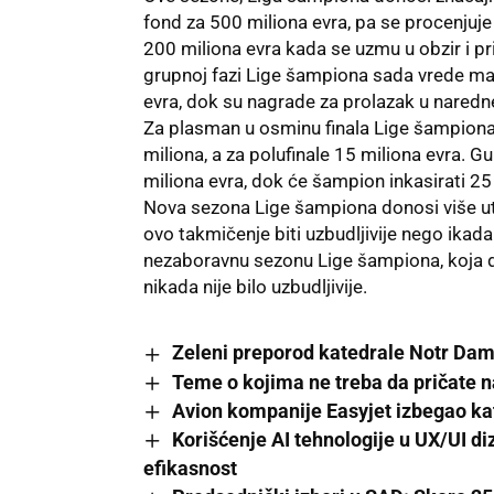
fond za 500 miliona evra, pa se procenju
200 miliona evra kada se uzmu u obzir i pr
grupnoj fazi Lige šampiona sada vrede man
evra, dok su nagrade za prolazak u naredn
Za plasman u osminu finala Lige šampiona, 
miliona, a za polufinale 15 miliona evra. 
miliona evra, dok će šampion inkasirati 25
Nova sezona Lige šampiona donosi više uta
ovo takmičenje biti uzbudljivije nego ikada
nezaboravnu sezonu Lige šampiona, koja do
nikada nije bilo uzbudljivije.
Zeleni preporod katedrale Notr Dam 
Teme o kojima ne treba da pričate 
Avion kompanije Easyjet izbegao kat
Korišćenje AI tehnologije u UX/UI di
efikasnost