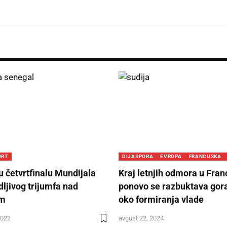
ORT
DIJASPORA
EVROPA
FRANCUSKA
u četvrtfinalu Mundijala
Kraj letnjih odmora u Fran
dljivog trijumfa nad
ponovo se razbuktava gor
om
oko formiranja vlade
2022
avgust 22, 2024