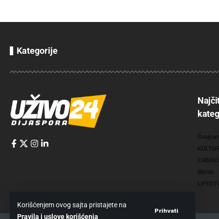
Kategorije
Najči
kateg
Švajcar
KULTU
ZABAV
Biznis
LIFEST
Korišćenjem ovog sajta pristajete na
Prihvati
Pravila i uslove korišćenja