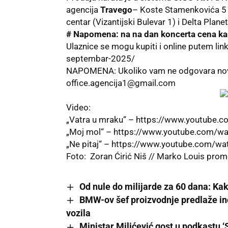
agencija
Travego
– Koste Stamenkovića 5
centar (Vizantijski Bulevar 1) i Delta Plan
# Napomena: na na dan koncerta cena kar
Ulaznice se mogu kupiti i online putem lin
septembar-2025/
NAPOMENA: Ukoliko vam ne odgovara novi 
office.agencija1@gmail.com
Video:
„Vatra u mraku“ –
https://www.youtube.
„Moj mol“ –
https://www.youtube.com/w
„Ne pitaj“ –
https://www.youtube.com/wa
Foto: Zoran Ćirić Niš // Marko Louis pro
Od nule do milijarde za 60 dana: Kak
BMW-ov šef proizvodnje predlaže ino
vozila
Ministar Milićević gost u podkastu