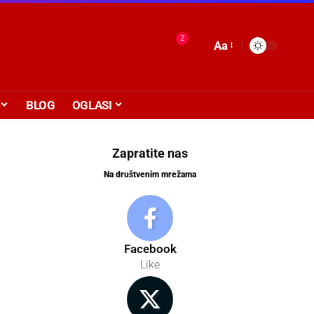
2
Aa
BLOG
OGLASI
Zapratite nas
Na društvenim mrežama
Facebook
Like