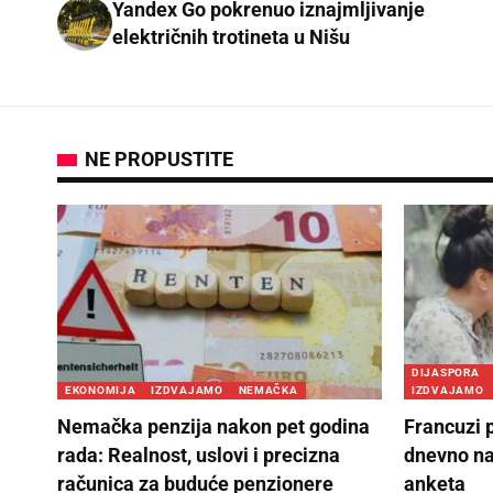
Yandex Go pokrenuo iznajmljivanje
električnih trotineta u Nišu
NE PROPUSTITE
DIJASPORA
EKONOMIJA
IZDVAJAMO
NEMAČKA
IZDVAJAMO
Nemačka penzija nakon pet godina
Francuzi 
rada: Realnost, uslovi i precizna
dnevno na
računica za buduće penzionere
anketa