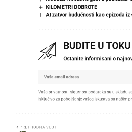
KILOMETRI DOBROTE
AI zatvor budućnosti kao epizoda iz 
BUDITE U TOKU
Ostanite informisani o najno
Vaša privatnost i sigurnost podataka su u skladu s
isključivo za poboljšanje vašeg iskustva sa našim
PRETHODNA VEST