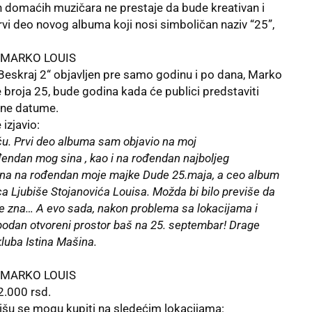
h domaćih muzičara ne prestaje da bude kreativan i
rvi deo novog albuma koji nosi simboličan naziv “25”,
Beskraj 2“ objavljen pre samo godinu i po dana, Marko
 broja 25, bude godina kada će publici predstaviti
ažne datume.
 izjavio:
eću. Prvi deo albuma sam objavio na moj
đendan mog sina , kao i na rođendan najboljeg
 dana na rođendan moje majke Dude 25.maja, a ceo album
a Ljubiše Stojanovića Louisa. Možda bi bilo previše da
e zna… A evo sada, nakon problema sa lokacijama i
odan otvoreni prostor baš na 25. septembar!
Drage
kluba Istina Mašina.
2.000 rsd.
Nišu se mogu kupiti na sledećim lokacijama: