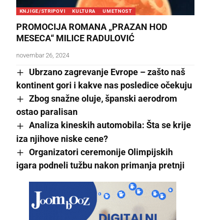
KNJIGE/STRIPOVI
KULTURA
UMETNOST
PROMOCIJA ROMANA „PRAZAN HOD
MESECA“ MILICE RADULOVIĆ
novembar 26, 2024
Ubrzano zagrevanje Evrope – zašto naš
kontinent gori i kakve nas posledice očekuju
Zbog snažne oluje, španski aerodrom
ostao paralisan
Analiza kineskih automobila: Šta se krije
iza njihove niske cene?
Organizatori ceremonije Olimpijskih
igara podneli tužbu nakon primanja pretnji