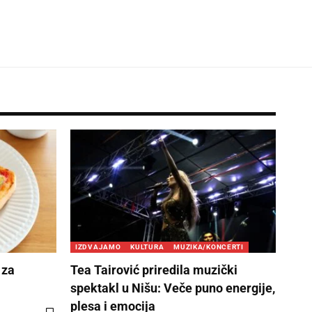
IZDVAJAMO
KULTURA
MUZIKA/KONCERTI
 za
Tea Tairović priredila muzički
spektakl u Nišu: Veče puno energije,
plesa i emocija