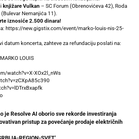
 i
knjižare Vulkan
– SC Forum (Obrenovićeva 42), Roda
et (Bulevar Nemanjića 11).
te iznosiće 2.500 dinara!
ka:
https://new.gigstix.com/event/marko-louis-nis-25-
datum koncerta, zahteve za refundaciju poslati na:
com/watch?v=X-XOx2l_nWs
atch?v=zCXpA85c390
tch?v=lDTrxBxapfk
mo
o je Resolve AI oborio sve rekorde investiranja
vativan pristup za povećanje prodaje električnih
 ‘SRBIJA-REGION-SVET’