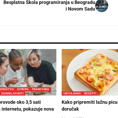
Besplatna Škola programiranja u Beogradu
i Novom Sadu
DRUŠTVO
EVROPA
FRANCUSKA
ZANIMLJIVOSTI
IZDVAJAMO
RECEPTI
provode oko 3,5 sati
Kako pripremiti lažnu picu
 internetu, pokazuje nova
doručak