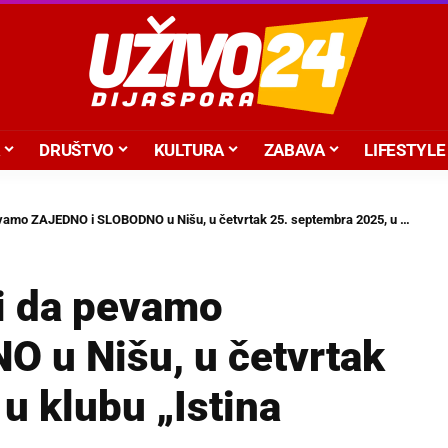
DRUŠTVO
KULTURA
ZABAVA
LIFESTYLE
JEDNO i SLOBODNO u Nišu, u četvrtak 25. septembra 2025, u klubu „Istina Mašina“!
i da pevamo
 u Nišu, u četvrtak
u klubu „Istina