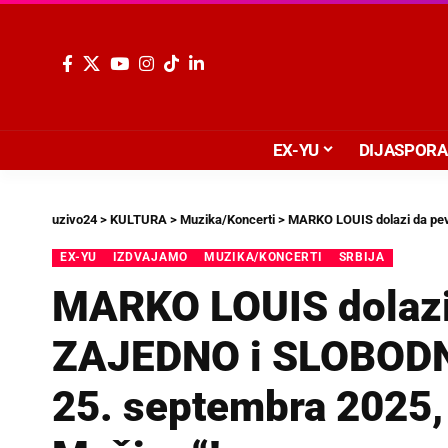
EX-YU
DIJASPORA
uzivo24
>
KULTURA
>
Muzika/Koncerti
>
MARKO LOUIS dolazi da pevamo ZA
EX-YU
IZDVAJAMO
MUZIKA/KONCERTI
SRBIJA
MARKO LOUIS dolaz
ZAJEDNO i SLOBODNO
25. septembra 2025, 