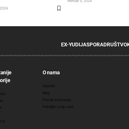
februar 5, 2024
 2024
EX-YU
DIJASPORA
DRUŠTVO
tanije
O nama
orije
Kontakt
Blog
ska
Pravila korišćenja
RA
Pošaljite svoju vest
A
YLE