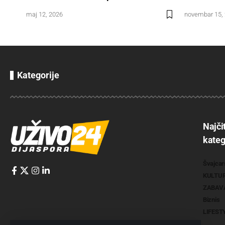
maj 12, 2026
novembar 15,
Kategorije
Najči
kateg
Švajcar
KULTU
ZABAV
Biznis
LIFEST