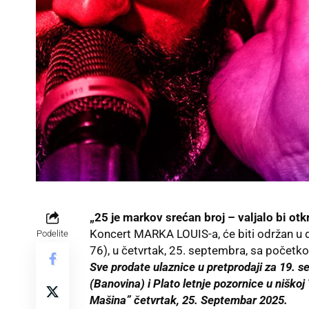
„25 je markov srećan broj – valjalo bi otkri
Koncert MARKA LOUIS-a, će biti održan u d
Podelite
76), u četvrtak, 25. septembra, sa početk
Sve prodate ulaznice u pretprodaji za 19. s
(Banovina) i Plato letnje pozornice u niškoj 
Mašina” četvrtak, 25. Septembar 2025.