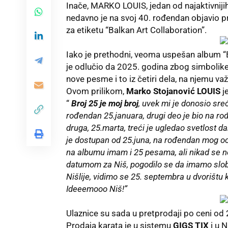
Inače, MARKO LOUIS, jedan od najaktivniji
nedavno je na svoj 40. rođendan objavio p
za etiketu “Balkan Art Collaboration”.
Iako je prethodni, veoma uspešan album “
je odlučio da 2025. godina zbog simbolike
nove pesme i to iz četiri dela, na njemu v
Ovom prilikom,
Marko Stojanović LOUIS
je
“
Broj 25 je moj broj
, uvek mi je donosio sr
rođendan 25.januara, drugi deo je bio na ro
druga, 25.marta, treći je ugledao svetlost
je dostupan od 25.juna, na rođendan mog oc
na albumu imam i 25 pesama, ali nikad se n
datumom za Niš, pogodilo se da imamo slob
Nišlije, vidimo se 25. septembra u dvorištu 
Ideeemooo Niš!”
Ulaznice su sada u pretprodaji po ceni od 
Prodaja karata je u sistemu
GIGS TIX
i u 