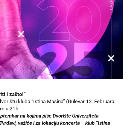
ti i zašto!”
vorištu kluba “Istina Mašina” (Bulevar 12. Februara
om u 21h.
eptembar na kojima piše Dvorište Univerziteta
Tvrđavi, važiće i za lokaciju koncerta – klub “Istina