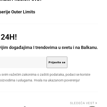
serije Outer Limits
 24H!
vijim događajima I trendovima u svetu i na Balkanu.
a svim važećim zakonima o zaštiti podataka, podaci se koriste
 proizvodima i uslugama. Hvala na ukazanom poverenju!
SLEDEĆA VEST