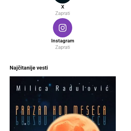
X
Zaprati
Instagram
Zaprati
Najčitanije vesti