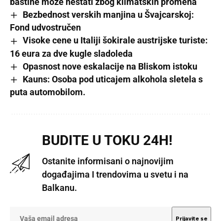
baštine može nestati zbog klimatskih promena
Bezbednost verskih manjina u Švajcarskoj:
Fond udvostručen
Visoke cene u Italiji šokirale austrijske turiste:
16 eura za dve kugle sladoleda
Opasnost nove eskalacije na Bliskom istoku
Kauns: Osoba pod uticajem alkohola sletela s
puta automobilom.
BUDITE U TOKU 24H!
Ostanite informisani o najnovijim
događajima I trendovima u svetu i na
Balkanu.