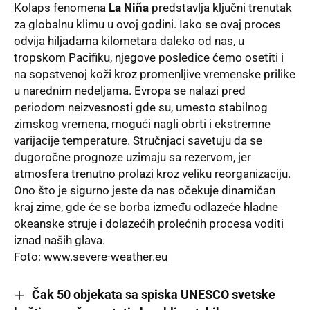
Kolaps fenomena
La Niña
predstavlja ključni trenutak
za globalnu klimu u ovoj godini. Iako se ovaj proces
odvija hiljadama kilometara daleko od nas, u
tropskom Pacifiku, njegove posledice ćemo osetiti i
na sopstvenoj koži kroz promenljive vremenske prilike
u narednim nedeljama. Evropa se nalazi pred
periodom neizvesnosti gde su, umesto stabilnog
zimskog vremena, mogući nagli obrti i ekstremne
varijacije temperature. Stručnjaci savetuju da se
dugoročne prognoze uzimaju sa rezervom, jer
atmosfera trenutno prolazi kroz veliku reorganizaciju.
Ono što je sigurno jeste da nas očekuje dinamičan
kraj zime, gde će se borba između odlazeće hladne
okeanske struje i dolazećih prolećnih procesa voditi
iznad naših glava.
Foto:
www.severe-weather.eu
Čak 50 objekata sa spiska UNESCO svetske