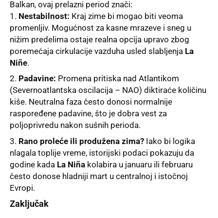
Balkan, ovaj prelazni period znači:
Nestabilnost:
Kraj zime bi mogao biti veoma
promenljiv. Mogućnost za kasne mrazeve i sneg u
nižim predelima ostaje realna opcija upravo zbog
poremećaja cirkulacije vazduha usled slabljenja
La
Niñe
.
Padavine:
Promena pritiska nad Atlantikom
(Severnoatlantska oscilacija – NAO) diktiraće količinu
kiše. Neutralna faza često donosi normalnije
raspoređene padavine, što je dobra vest za
poljoprivredu nakon sušnih perioda.
Rano proleće ili produžena zima?
Iako bi logika
nlagala toplije vreme, istorijski podaci pokazuju da
godine kada
La Niña
kolabira u januaru ili februaru
često donose hladniji mart u centralnoj i istočnoj
Evropi.
Zaključak