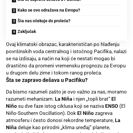
Kako se ovo odražava na Evropu?
Šta nas očekuje do proleća?
Zaključak
Ovaj klimatski obrazac, karakterističan po hlađenju
površinskih voda centralnog i istočnog Pacifika, nalazi
se na izdisaju, a način na koji će nestati mogao bi
drastično da promeni vremensku prognozu za Evropu
u drugom delu zime i tokom ranog proleća.
Šta se zapravo dešava u Pacifiku?
Da bismo razumeli zašto je ovo važno za nas, moramo
razumeti mehanizam.
La Niña
i njen „topli brat“
El
Niño
su dve faze istog ciklusa koji se naziva
ENSO
(El
Niño-Southern Oscillation). Dok
El Niño
zagreva
atmosferu i često donosi rekordne temperature,
La
Niña
deluje kao prirodni „klima uređaj“ planete,