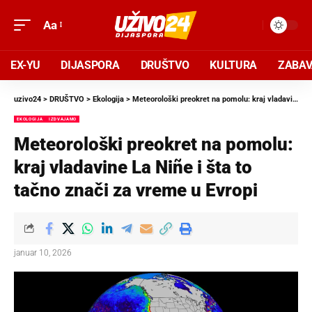
Aa
EX-YU
DIJASPORA
DRUŠTVO
KULTURA
ZABA
uzivo24
>
DRUŠTVO
>
Ekologija
>
Meteorološki preokret na pomolu: kraj vladavine La Niñe i šta to tačno znači za vreme u Evropi
EKOLOGIJA
IZDVAJAMO
Meteorološki preokret na pomolu:
kraj vladavine La Niñe i šta to
tačno znači za vreme u Evropi
januar 10, 2026