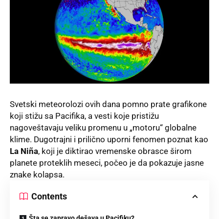
Svetski meteorolozi ovih dana pomno prate grafikone
koji stižu sa Pacifika, a vesti koje pristižu
nagoveštavaju veliku promenu u „motoru“ globalne
klime. Dugotrajni i prilično uporni fenomen poznat kao
La Niña
, koji je diktirao vremenske obrasce širom
planete proteklih meseci, počeo je da pokazuje jasne
znake kolapsa.
Contents
Šta se zapravo dešava u Pacifiku?