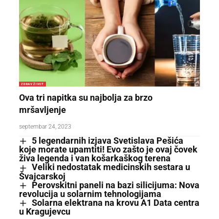
ZDRAV ŽIVOT
Ova tri napitka su najbolja za brzo
mršavljenje
septembar 24, 2023
5 legendarnih izjava Svetislava Pešića
koje morate upamtiti! Evo zašto je ovaj čovek
živa legenda i van košarkaškog terena
Veliki nedostatak medicinskih sestara u
Švajcarskoj
Perovskitni paneli na bazi silicijuma: Nova
revolucija u solarnim tehnologijama
Solarna elektrana na krovu A1 Data centra
u Kragujevcu