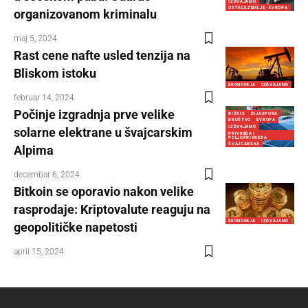
IZDVAJAMO
OSTALE ZEMLJE - EVROPA
organizovanom kriminalu
maj 5, 2024
Rast cene nafte usled tenzija na
Bliskom istoku
EKONOMIJA
IZDVAJAMO
februar 14, 2024
Počinje izgradnja prve velike
BIZNIS
DIJASPORA
DRUŠTVO
EVROPA
IZDVAJAMO
solarne elektrane u švajcarskim
PRIVREDA I
POLJOPRIVREDA
ŠVAJCARSKA
Alpima
decembar 6, 2024
Bitkoin se oporavio nakon velike
rasprodaje: Kriptovalute reaguju na
EKONOMIJA
IZDVAJAMO
geopolitičke napetosti
april 15, 2024