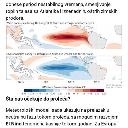
donese period nestabilnog vremena, smenjivanje
toplih talasa sa Atlantika i iznenadnih, oštrih zimskih
prodora.
Šta nas očekuje do proleća?
Meteorološki modeli sada ukazuju na prelazak u
neutralnu fazu tokom proleća, sa mogućim razvojem
El Niño
fenomena kasnije tokom godine. Za Evropu i