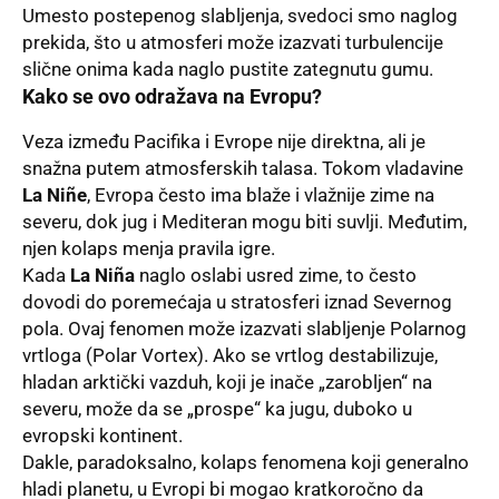
Umesto postepenog slabljenja, svedoci smo naglog
prekida, što u atmosferi može izazvati turbulencije
slične onima kada naglo pustite zategnutu gumu.
Kako se ovo odražava na Evropu?
Veza između Pacifika i Evrope nije direktna, ali je
snažna putem atmosferskih talasa. Tokom vladavine
La Niñe
, Evropa često ima blaže i vlažnije zime na
severu, dok jug i Mediteran mogu biti suvlji. Međutim,
njen kolaps menja pravila igre.
Kada
La Niña
naglo oslabi usred zime, to često
dovodi do poremećaja u stratosferi iznad Severnog
pola. Ovaj fenomen može izazvati slabljenje Polarnog
vrtloga (Polar Vortex). Ako se vrtlog destabilizuje,
hladan arktički vazduh, koji je inače „zarobljen“ na
severu, može da se „prospe“ ka jugu, duboko u
evropski kontinent.
Dakle, paradoksalno, kolaps fenomena koji generalno
hladi planetu, u Evropi bi mogao kratkoročno da