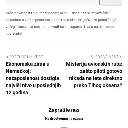
Vaša privatnost i sigurnost podataka su u skladu sa svim važećim
zakonima o zaštiti podataka, podaci se koriste isključivo za poboljšanje
vašeg iskustva sa našim proizvodima i uslugama. Hvala na ukazanom
poverenju!
PRETHODNA VEST
SLEDEĆA VEST
Ekonomska zima u
Misterija avionskih ruta:
Nemačkoj:
zašto piloti gotovo
nezaposlenost dostigla
nikada ne lete direktno
najviši nivo u poslednjih
preko Tihog okeana?
12 godina
Zapratite nas
Na društvenim mrežama