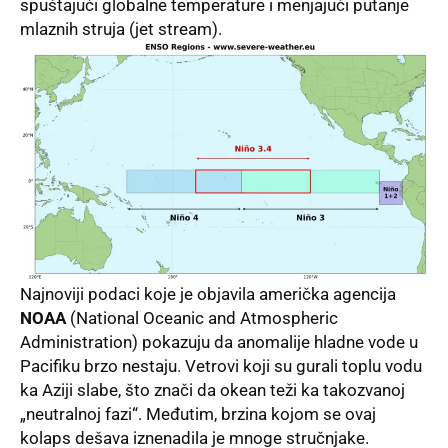
spuštajući globalne temperature i menjajući putanje
mlaznih struja (jet stream).
Najnoviji podaci koje je objavila američka agencija
NOAA
(National Oceanic and Atmospheric
Administration) pokazuju da anomalije hladne vode u
Pacifiku brzo nestaju. Vetrovi koji su gurali toplu vodu
ka Aziji slabe, što znači da okean teži ka takozvanoj
„neutralnoj fazi“. Međutim, brzina kojom se ovaj
kolaps dešava iznenadila je mnoge stručnjake.