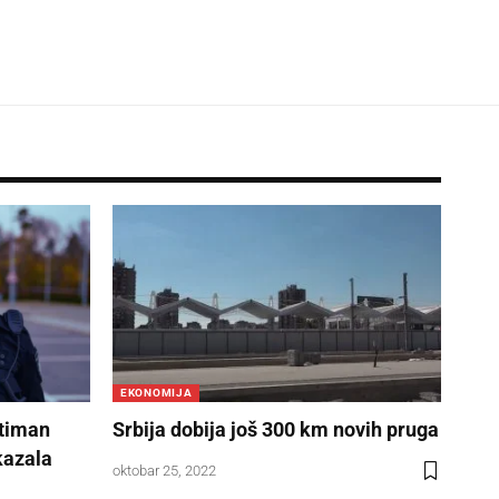
EKONOMIJA
ntiman
Srbija dobija još 300 km novih pruga
kazala
oktobar 25, 2022