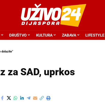
DRUŠTVO
KULTURA
ZABAVA
LIFESTYLE
 dolazite“
oz za SAD, uprkos