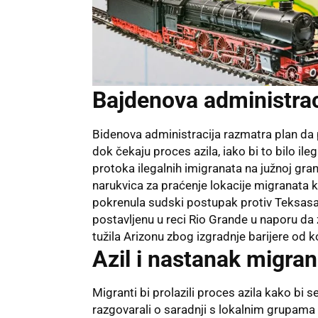
Bajdenova administrac
Bidenova administracija razmatra plan da 
dok čekaju proces azila, iako bi to bilo ile
protoka ilegalnih imigranata na južnoj gran
narukvica za praćenje lokacije migranata k
pokrenula sudski postupak protiv Teksasa 
postavljenu u reci Rio Grande u naporu da z
tužila Arizonu zbog izgradnje barijere od
Azil i nastanak migra
Migranti bi prolazili proces azila kako bi s
razgovarali o saradnji s lokalnim grupama