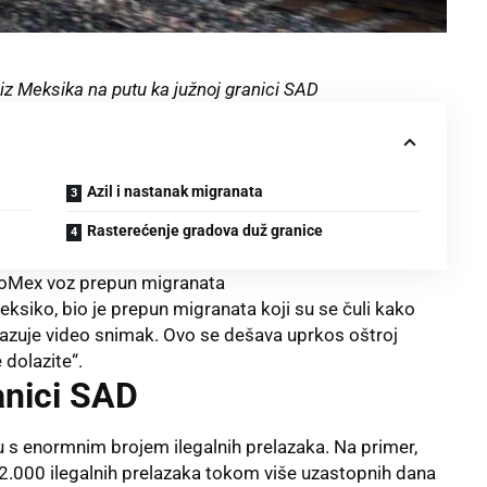
iz Meksika na putu ka južnoj granici SAD
Azil i nastanak migranata
Rasterećenje gradova duž granice
rroMex voz prepun migranata
siko, bio je prepun migranata koji su se čuli kako
okazuje video snimak. Ovo se dešava uprkos oštroj
 dolazite“.
anici SAD
u s enormnim brojem ilegalnih prelazaka. Na primer,
 2.000 ilegalnih prelazaka tokom više uzastopnih dana