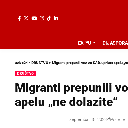
EX-YU
DIJASPORA
uzivo24
>
DRUŠTVO
>
Migranti prepunili voz za SAD, uprkos apelu „ne
DRUŠTVO
Migranti prepunili v
apelu „ne dolazite“
septembar 18, 2023
Podelite