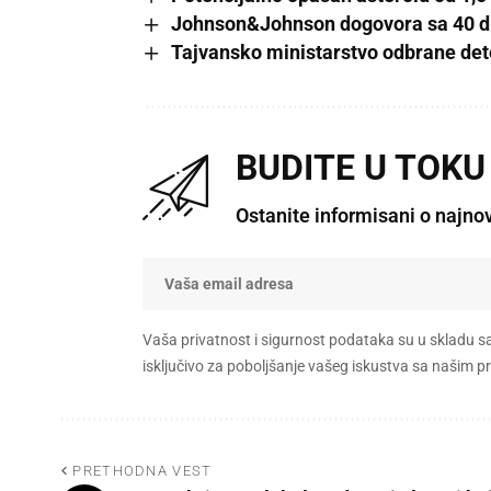
Johnson&Johnson dogovora sa 40 dr
Tajvansko ministarstvo odbrane dete
BUDITE U TOKU
Ostanite informisani o najno
Vaša privatnost i sigurnost podataka su u skladu s
isključivo za poboljšanje vašeg iskustva sa našim
PRETHODNA VEST