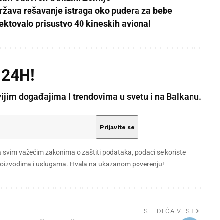
žava rešavanje istraga oko pudera za bebe
ktovalo prisustvo 40 kineskih aviona!
 24H!
vijim događajima I trendovima u svetu i na Balkanu.
a svim važećim zakonima o zaštiti podataka, podaci se koriste
 proizvodima i uslugama. Hvala na ukazanom poverenju!
SLEDEĆA VEST