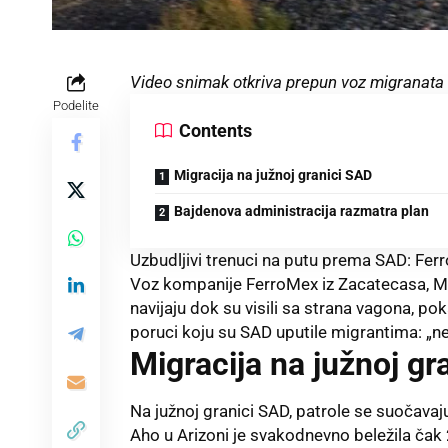
Video snimak otkriva prepun voz migranata 
Podelite
Contents
Migracija na južnoj granici SAD
Bajdenova administracija razmatra plan
Uzbudljivi trenuci na putu prema SAD: Fe
Voz kompanije FerroMex iz Zacatecasa, Mek
navijaju dok su visili sa strana vagona, p
poruci koju su SAD uputile migrantima: „ne
Migracija na južnoj gr
Na južnoj granici SAD, patrole se suočavaj
Aho u Arizoni je svakodnevno beležila čak