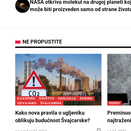
NASA otkriva molekul na drugoj planeti koj
može biti proizveden samo od strane život
NE PROPUSTITE
DIJASPORA
DRUŠTVO
EKOLOGIJA
EVROPA
IZDVAJAMO
ŠVAJCARSKA
BIZNIS
Kako nova pravila o ugljeniku
Preminuo 
oblikuju budućnost Švajcarske?
najtraženi