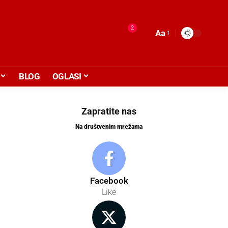
2
Aa
BLOG
OGLASI
Zapratite nas
Na društvenim mrežama
Facebook
Like