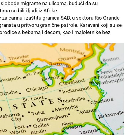
 oslobode migrante na ulicama, budući da su
a su bili i ljudi iz Afrike.
za carinu i zaštitu granica SAD, u sektoru Rio Grande
ranata u pritvoru granične patrole. Karavani koji su se
u porodice s bebama i decom, kao i maloletnike bez