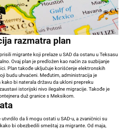
ija razmatra plan
prisili migrante koji prelaze u SAD da ostanu u Teksasu
galno. Ovaj plan je predložen kao način za suzbijanje
ici. Plan takođe uključuje korišćenje elektronskih
oji budu uhvaćeni. Međutim, administracija je
kako bi naterala državu da ukloni prepreku
austavi istorijski nivo ilegalne migracije. Takođe je
 kontejnera duž granice s Meksikom.
nata
e utvrdilo da li mogu ostati u SAD-u, a zvaničnici su
 kako bi obezbedili smeštaj za migrante. Od maja,