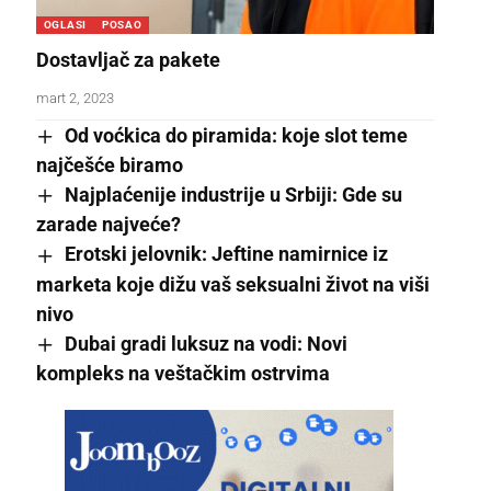
OGLASI
POSAO
Dostavljač za pakete
mart 2, 2023
Od voćkica do piramida: koje slot teme
najčešće biramo
Najplaćenije industrije u Srbiji: Gde su
zarade najveće?
Erotski jelovnik: Jeftine namirnice iz
marketa koje dižu vaš seksualni život na viši
nivo
Dubai gradi luksuz na vodi: Novi
kompleks na veštačkim ostrvima