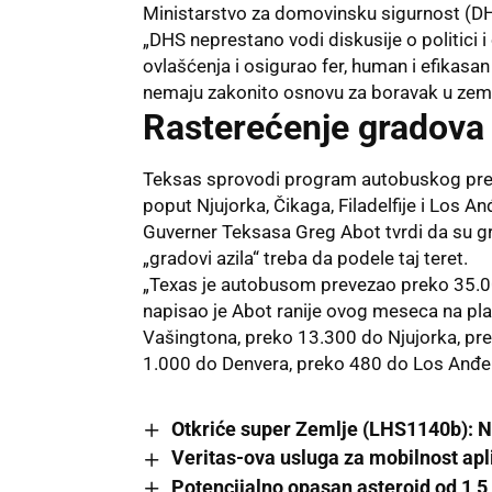
Ministarstvo za domovinsku sigurnost (DHS) 
„DHS neprestano vodi diskusije o politici i
ovlašćenja i osigurao fer, human i efikasan
nemaju zakonito osnovu za boravak u zemlj
Rasterećenje gradova
Teksas sprovodi program autobuskog prev
poput Njujorka, Čikaga, Filadelfije i Los A
Guverner Teksasa Greg Abot tvrdi da su gra
„gradovi azila“ treba da podele taj teret.
„Texas je autobusom prevezao preko 35.0
napisao je Abot ranije ovog meseca na plat
Vašingtona, preko 13.300 do Njujorka, pre
1.000 do Denvera, preko 480 do Los Anđel
Otkriće super Zemlje (LHS1140b): N
Veritas-ova usluga za mobilnost ap
Potencijalno opasan asteroid od 1,5 