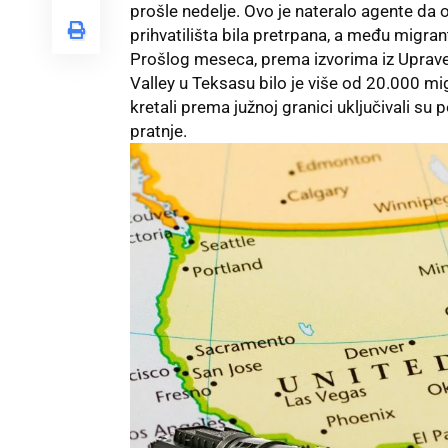
prošle nedelje. Ovo je nateralo agente da
prihvatilišta bila pretrpana, a među migrantim
Prošlog meseca, prema izvorima iz Uprave 
Valley u Teksasu bilo je više od 20.000 mig
kretali prema južnoj granici uključivali s
pratnje.