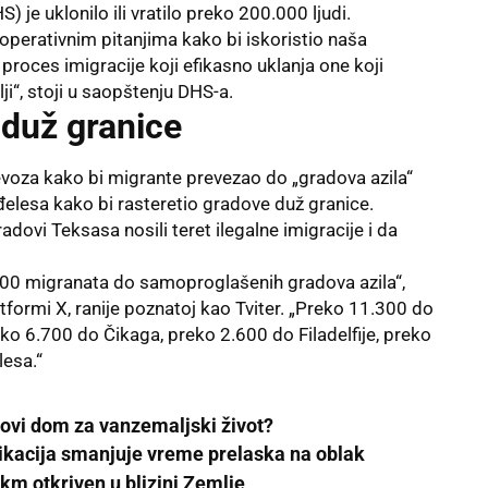
je uklonilo ili vratilo preko 200.000 ljudi.
 operativnim pitanjima kako bi iskoristio naša
 proces imigracije koji efikasno uklanja one koji
i“, stoji u saopštenju DHS-a.
 duž granice
oza kako bi migrante prevezao do „gradova azila“
nđelesa kako bi rasteretio gradove duž granice.
dovi Teksasa nosili teret ilegalne imigracije i da
00 migranata do samoproglašenih gradova azila“,
formi X, ranije poznatoj kao Tviter. „Preko 11.300 do
ko 6.700 do Čikaga, preko 2.600 do Filadelfije, preko
esa.“
ovi dom za vanzemaljski život?
likacija smanjuje vreme prelaska na oblak
km otkriven u blizini Zemlje