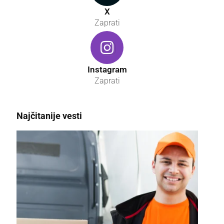
X
Zaprati
Instagram
Zaprati
Najčitanije vesti