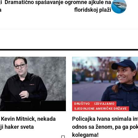
i
Dramatično spašavanje ogromne ajkule na
a
floridskoj plaži
DRUŠTVO
IZDVAJAMO
SJEDINJENE AMERIČKE DRŽAVE
Kevin Mitnick, nekada
Policajka Ivana snimala i
ji haker sveta
odnos sa ženom, pa ga po
kolegama!