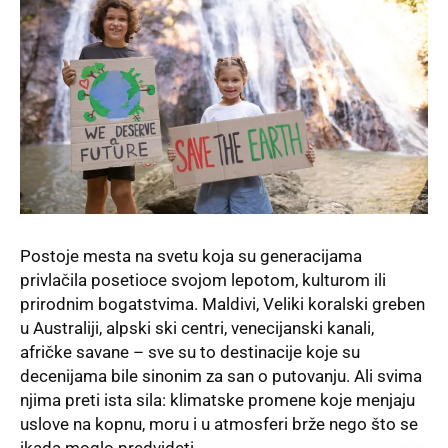
Postoje mesta na svetu koja su generacijama
privlačila posetioce svojom lepotom, kulturom ili
prirodnim bogatstvima. Maldivi, Veliki koralski greben
u Australiji, alpski ski centri, venecijanski kanali,
afričke savane – sve su to destinacije koje su
decenijama bile sinonim za san o putovanju. Ali svima
njima preti ista sila: klimatske promene koje menjaju
uslove na kopnu, moru i u atmosferi brže nego što se
ikada moglo predvideti.