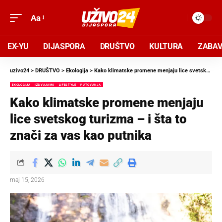
Aa
EX-YU
DIJASPORA
DRUŠTVO
KULTURA
ZABA
uzivo24
>
DRUŠTVO
>
Ekologija
>
Kako klimatske promene menjaju lice svetskog turizma – i šta to znači za vas kao putnika
EKOLOGIJA
IZDVAJAMO
LIFESTYLE
PUTOVANJA
Kako klimatske promene menjaju
lice svetskog turizma – i šta to
znači za vas kao putnika
maj 15, 2026