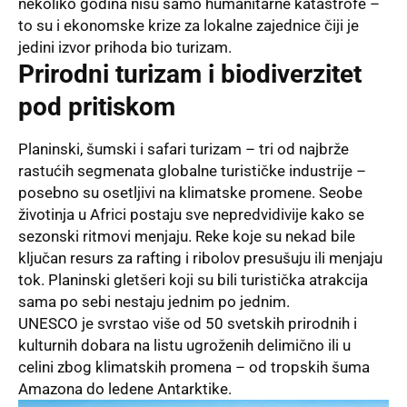
nekoliko godina nisu samo humanitarne katastrofe –
to su i ekonomske krize za lokalne zajednice čiji je
jedini izvor prihoda bio turizam.
Prirodni turizam i biodiverzitet
pod pritiskom
Planinski, šumski i safari turizam – tri od najbrže
rastućih segmenata globalne turističke industrije –
posebno su osetljivi na klimatske promene. Seobe
životinja u Africi postaju sve nepredvidivije kako se
sezonski ritmovi menjaju. Reke koje su nekad bile
ključan resurs za rafting i ribolov presušuju ili menjaju
tok. Planinski gletšeri koji su bili turistička atrakcija
sama po sebi nestaju jednim po jednim.
UNESCO je svrstao više od 50 svetskih prirodnih i
kulturnih dobara na listu ugroženih delimično ili u
celini zbog klimatskih promena – od tropskih šuma
Amazona do ledene Antarktike.