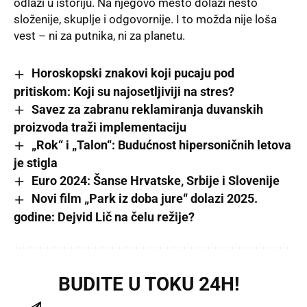
odlazi u istoriju. Na njegovo mesto dolazi nešto
složenije, skuplje i odgovornije. I to možda nije loša
vest – ni za putnika, ni za planetu.
Horoskopski znakovi koji pucaju pod
pritiskom: Koji su najosetljiviji na stres?
Savez za zabranu reklamiranja duvanskih
proizvoda traži implementaciju
„Rok“ i „Talon“: Budućnost hipersoničnih letova
je stigla
Euro 2024: Šanse Hrvatske, Srbije i Slovenije
Novi film „Park iz doba jure“ dolazi 2025.
godine: Dejvid Lič na čelu režije?
BUDITE U TOKU 24H!