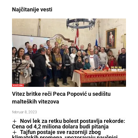
Najčitanije vesti
KULTURA
Vitez britke reči Peca Popović u sedištu
malteških vitezova
februar 8, 2023
Novi lek za retku bolest postavlja rekorde:
Cena od 4,2 miliona dolara budi pitanja
Tajfun postaje sve razorniji zbog
klimatskih promena, upozoravaju naučnici