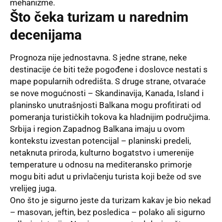
mehanizme.
Što čeka turizam u narednim
decenijama
Prognoza nije jednostavna. S jedne strane, neke
destinacije će biti teže pogođene i doslovce nestati s
mape popularnih odredišta. S druge strane, otvaraće
se nove mogućnosti – Skandinavija, Kanada, Island i
planinsko unutrašnjosti Balkana mogu profitirati od
pomeranja turističkih tokova ka hladnijim područjima.
Srbija i region Zapadnog Balkana imaju u ovom
kontekstu izvestan potencijal – planinski predeli,
netaknuta priroda, kulturno bogatstvo i umerenije
temperature u odnosu na mediteransko primorje
mogu biti adut u privlačenju turista koji beže od sve
vrelijeg juga.
Ono što je sigurno jeste da turizam kakav je bio nekad
– masovan, jeftin, bez posledica – polako ali sigurno