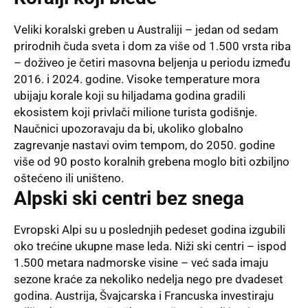
Veliki koralski greben u Australiji – jedan od sedam
prirodnih čuda sveta i dom za više od 1.500 vrsta riba
– doživeo je četiri masovna beljenja u periodu između
2016. i 2024. godine. Visoke temperature mora
ubijaju korale koji su hiljadama godina gradili
ekosistem koji privlači milione turista godišnje.
Naučnici upozoravaju da bi, ukoliko globalno
zagrevanje nastavi ovim tempom, do 2050. godine
više od 90 posto koralnih grebena moglo biti ozbiljno
oštećeno ili uništeno.
Alpski ski centri bez snega
Evropski Alpi su u poslednjih pedeset godina izgubili
oko trećine ukupne mase leda. Niži ski centri – ispod
1.500 metara nadmorske visine – već sada imaju
sezone kraće za nekoliko nedelja nego pre dvadeset
godina. Austrija, Švajcarska i Francuska investiraju