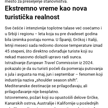
mesto za preseljenje stanovništva.
Ekstremno vreme kao nova
turistička realnost
Sve češće i intenzivnije toplotne talase već osećamo i
u Srbiji i regionu – leta koja su pre dvadeset godina
bila iznimka postaju norma. U Španiji, Grčkoj i Italiji,
letnji meseci sada redovno donose temperature iznad
45 stepeni, što direktno odvrađuje turiste koji su
nekad masovno dolazili upravo radi sunca.
Istraživanje
European Travel Commission
iz 2024.
pokazalo je da su turisti počeli da pomeraju putovanja
s jula i avgusta na maj, jun i septembar – fenomen koji
industrija naziva „shoulder season shift“.
Mediteranske destinacije se prilagođavaju, ali
prilagođavanje nije besplatno.
Istovremeno, požari koji su opustošili delove Grčke,
Kanarskih ostrva, Australije i Kalifornije u poslednjih