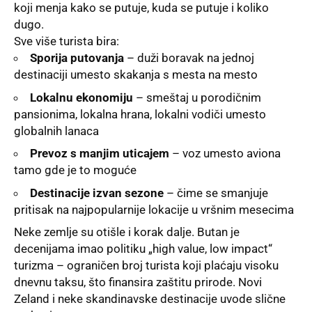
koji menja kako se putuje, kuda se putuje i koliko
dugo.
Sve više turista bira:
Sporija putovanja
– duži boravak na jednoj
destinaciji umesto skakanja s mesta na mesto
Lokalnu ekonomiju
– smeštaj u porodičnim
pansionima, lokalna hrana, lokalni vodiči umesto
globalnih lanaca
Prevoz s manjim uticajem
– voz umesto aviona
tamo gde je to moguće
Destinacije izvan sezone
– čime se smanjuje
pritisak na najpopularnije lokacije u vršnim mesecima
Neke zemlje su otišle i korak dalje. Butan je
decenijama imao politiku „high value, low impact“
turizma – ograničen broj turista koji plaćaju visoku
dnevnu taksu, što finansira zaštitu prirode. Novi
Zeland i neke skandinavske destinacije uvode slične