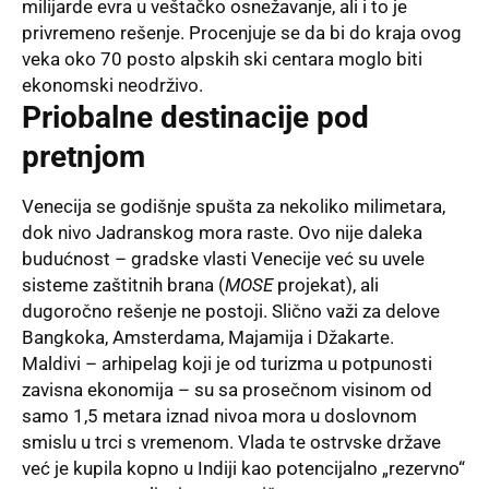
milijarde evra u veštačko osnežavanje, ali i to je
privremeno rešenje. Procenjuje se da bi do kraja ovog
veka oko 70 posto alpskih ski centara moglo biti
ekonomski neodrživo.
Priobalne destinacije pod
pretnjom
Venecija se godišnje spušta za nekoliko milimetara,
dok nivo Jadranskog mora raste. Ovo nije daleka
budućnost – gradske vlasti Venecije već su uvele
sisteme zaštitnih brana (
MOSE
projekat), ali
dugoročno rešenje ne postoji. Slično važi za delove
Bangkoka, Amsterdama, Majamija i Džakarte.
Maldivi – arhipelag koji je od turizma u potpunosti
zavisna ekonomija – su sa prosečnom visinom od
samo 1,5 metara iznad nivoa mora u doslovnom
smislu u trci s vremenom. Vlada te ostrvske države
već je kupila kopno u Indiji kao potencijalno „rezervno“