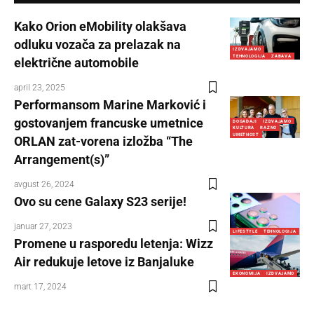
Kako Orion eMobility olakšava
odluku vozača za prelazak na
IZDVAJAMO
TEHNOLOGIJA
ZABAVA
električne automobile
april 23, 2025
Performansom Marine Marković i
gostovanjem francuske umetnice
DOGAĐAJI
IZDVAJAMO
KULTURA
RAZNO
UMETNOST
ORLAN zat-vorena izložba “The
Arrangement(s)”
avgust 26, 2024
Ovo su cene Galaxy S23 serije!
januar 27, 2023
LIFESTYLE
TEHNOLOGIJA
Promene u rasporedu letenja: Wizz
Air redukuje letove iz Banjaluke
EKONOMIJA
IZDVAJAMO
mart 17, 2024