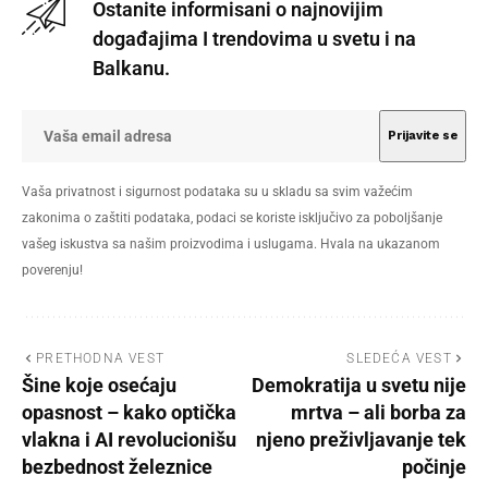
Ostanite informisani o najnovijim
događajima I trendovima u svetu i na
Balkanu.
Vaša privatnost i sigurnost podataka su u skladu sa svim važećim
zakonima o zaštiti podataka, podaci se koriste isključivo za poboljšanje
vašeg iskustva sa našim proizvodima i uslugama. Hvala na ukazanom
poverenju!
PRETHODNA VEST
SLEDEĆA VEST
Šine koje osećaju
Demokratija u svetu nije
opasnost – kako optička
mrtva – ali borba za
vlakna i AI revolucionišu
njeno preživljavanje tek
bezbednost železnice
počinje