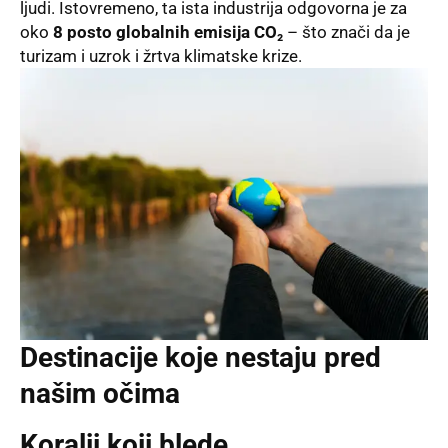
ljudi. Istovremeno, ta ista industrija odgovorna je za
oko
8 posto globalnih emisija CO₂
– što znači da je
turizam i uzrok i žrtva klimatske krize.
Destinacije koje nestaju pred
našim očima
Koralji koji blede