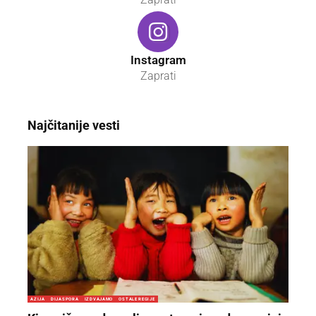
Instagram
Zaprati
Najčitanije vesti
AZIJA
DIJASPORA
IZDVAJAMO
OSTALE REGIJE