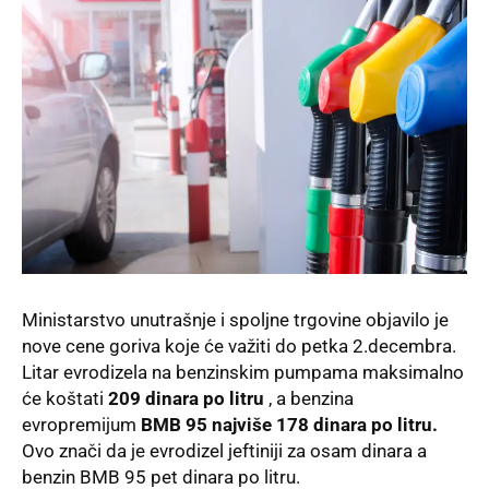
Ministarstvo unutrašnje i spoljne trgovine objavilo je
nove cene goriva koje će važiti do petka 2.decembra.
Litar evrodizela na benzinskim pumpama maksimalno
će koštati
209 dinara po litru
, a benzina
evropremijum
BMB 95 najviše 178 dinara po litru.
Ovo znači da je evrodizel jeftiniji za osam dinara a
benzin BMB 95 pet dinara po litru.