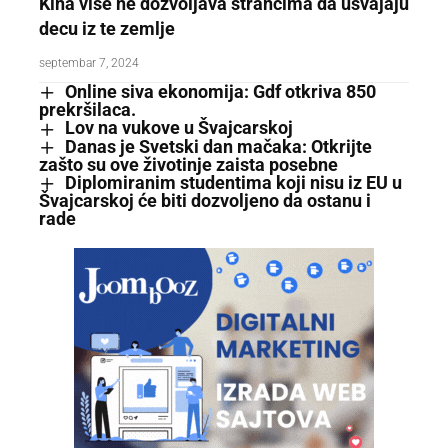
Kina više ne dozvoljava strancima da usvajaju
decu iz te zemlje
septembar 7, 2024
Online siva ekonomija: Gdf otkriva 850
prekršilaca.
Lov na vukove u Švajcarskoj
Danas je Svetski dan mačaka: Otkrijte
zašto su ove životinje zaista posebne
Diplomiranim studentima koji nisu iz EU u
Švajcarskoj će biti dozvoljeno da ostanu i
rade