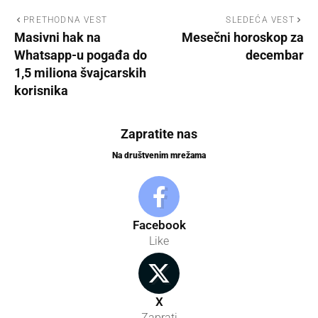
PRETHODNA VEST
SLEDEĆA VEST
Masivni hak na
Mesečni horoskop za
Whatsapp-u pogađa do
decembar
1,5 miliona švajcarskih
korisnika
Zapratite nas
Na društvenim mrežama
Facebook
Like
X
Zaprati