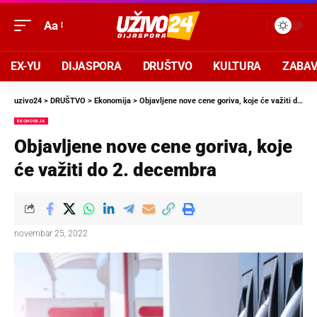
Aa
EX-YU
DIJASPORA
DRUŠTVO
KULTURA
ZABA
uzivo24
>
DRUŠTVO
>
Ekonomija
>
Objavljene nove cene goriva, koje će važiti do 2. decembra
EKONOMIJA
Objavljene nove cene goriva, koje
će važiti do 2. decembra
novembar 25, 2022