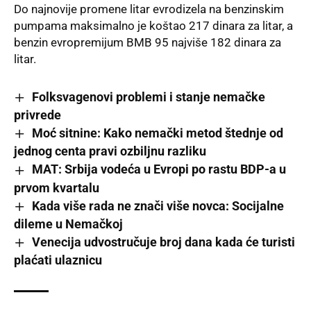
Do najnovije promene litar evrodizela na benzinskim
pumpama maksimalno je koštao 217 dinara za litar, a
benzin evropremijum BMB 95 najviše 182 dinara za
litar
.
Folksvagenovi problemi i stanje nemačke
privrede
Moć sitnine: Kako nemački metod štednje od
jednog centa pravi ozbiljnu razliku
MAT: Srbija vodeća u Evropi po rastu BDP-a u
prvom kvartalu
Kada više rada ne znači više novca: Socijalne
dileme u Nemačkoj
Venecija udvostručuje broj dana kada će turisti
plaćati ulaznicu