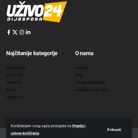
Najčitanije kategorije
O nama
Švajcarska
Kontakt
KULTURA
Blog
ZABAVA
Pravila korišćenja
Biznis
Pošaljite svoju vest
LIFESTYLE
Korišćenjem ovog sajta pristajete na
Pravila i
Prihvati
uslove korišćenja
2022 @
www.uzivo24.com