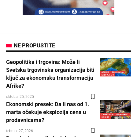
NE PROPUSTITE
Geopolitika i trgovina: Može li
Svetska trgovinska organizacija biti
AFRIKA
EKONOMIJA
IZDVAJAMO
ključ za ekonomsku transformaciju
Afrike?
oktobar 25, 2025
Ekonomski presek: Da li nas od 1.
marta očekuje eksplozija cena u
EKONOMIJA
IZDVAJAMO
SRBIJA
prodavnicama?
februar 27, 2026