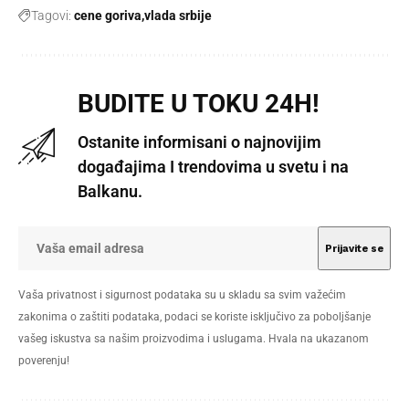
Tagovi:
cene goriva
vlada srbije
BUDITE U TOKU 24H!
Ostanite informisani o najnovijim
događajima I trendovima u svetu i na
Balkanu.
Vaša privatnost i sigurnost podataka su u skladu sa svim važećim
zakonima o zaštiti podataka, podaci se koriste isključivo za poboljšanje
vašeg iskustva sa našim proizvodima i uslugama. Hvala na ukazanom
poverenju!