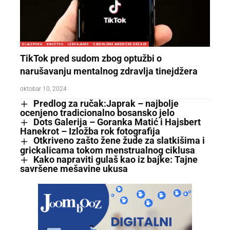
DIJASPORA
DRUŠTVO
IZDVAJAMO
SJEDINJENE AMERIČKE DRŽAVE
TikTok pred sudom zbog optužbi o
narušavanju mentalnog zdravlja tinejdžera
oktobar 10, 2024
Predlog za ručak:Japrak – najbolje
ocenjeno tradicionalno bosansko jelo
Dots Galerija – Goranka Matić i Hajsbert
Hanekrot – Izložba rok fotografija
Otkriveno zašto žene žude za slatkišima i
grickalicama tokom menstrualnog ciklusa
Kako napraviti gulaš kao iz bajke: Tajne
savršene mešavine ukusa