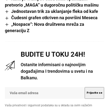
pretvorio „MAGA” u dugoročnu političku mašinu
Jednostavan trik za uklanjanje fleka od kafe
Čudesni grafen otkriven na površini Meseca
„Nospace“: Nova društvena mreža za
generaciju Z
BUDITE U TOKU 24H!
Ostanite informisani o najnovijim
događajima I trendovima u svetu i na
Balkanu.
Vaša privatnost i sigurnost podataka su u skladu sa svim važećim