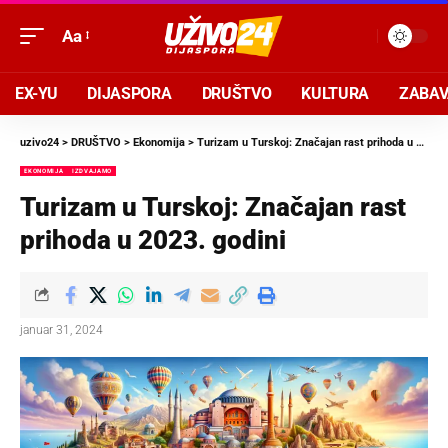
Aa
EX-YU
DIJASPORA
DRUŠTVO
KULTURA
ZABA
uzivo24
>
DRUŠTVO
>
Ekonomija
>
Turizam u Turskoj: Značajan rast prihoda u 2023. godini
EKONOMIJA
IZDVAJAMO
Turizam u Turskoj: Značajan rast
prihoda u 2023. godini
januar 31, 2024