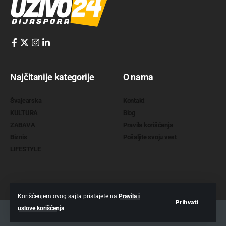
Najčitanije kategorije
O nama
Švajcarska
Kontakt
KULTURA
Blog
ZABAVA
Pravila korišćenja
Biznis
Pošaljite svoju vest
LIFESTYLE
Korišćenjem ovog sajta pristajete na
Pravila i
Prihvati
uslove korišćenja
2022 @
www.uzivo24.com