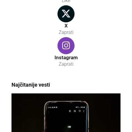
Like
X
Zaprati
Instagram
Zaprati
Najčitanije vesti