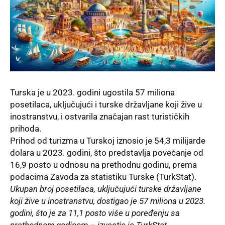
Turska je u 2023. godini ugostila 57 miliona
posetilaca, uključujući i turske državljane koji žive u
inostranstvu, i ostvarila značajan rast turističkih
prihoda.
Prihod od turizma u Turskoj iznosio je 54,3 milijarde
dolara u 2023. godini, što predstavlja povećanje od
16,9 posto u odnosu na prethodnu godinu, prema
podacima Zavoda za statistiku Turske (TurkStat).
Ukupan broj posetilaca, uključujući turske državljane
koji žive u inostranstvu, dostigao je 57 miliona u 2023.
godini, što je za 11,1 posto više u poređenju sa
prethodnom godinom – izvestio je TurkStat.