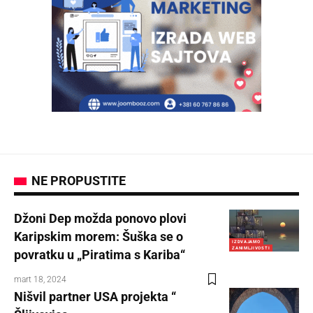
NE PROPUSTITE
Džoni Dep možda ponovo plovi
Karipskim morem: Šuška se o
IZDVAJAMO
ZANIMLJIVOSTI
povratku u „Piratima s Kariba“
mart 18, 2024
Nišvil partner USA projekta “