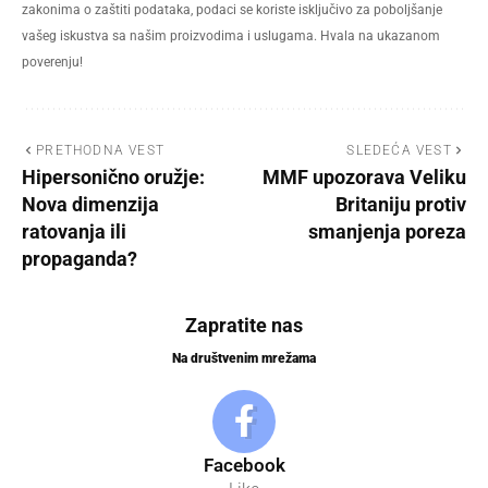
zakonima o zaštiti podataka, podaci se koriste isključivo za poboljšanje
vašeg iskustva sa našim proizvodima i uslugama. Hvala na ukazanom
poverenju!
PRETHODNA VEST
SLEDEĆA VEST
Hipersonično oružje:
MMF upozorava Veliku
Nova dimenzija
Britaniju protiv
ratovanja ili
smanjenja poreza
propaganda?
Zapratite nas
Na društvenim mrežama
Facebook