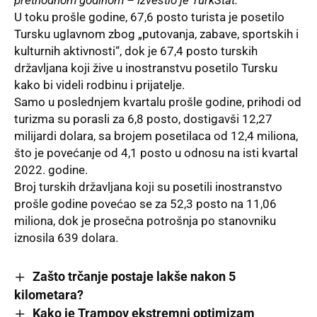
U toku prošle godine, 67,6 posto turista je posetilo
Tursku uglavnom zbog „putovanja, zabave, sportskih i
kulturnih aktivnosti“, dok je 67,4 posto turskih
državljana koji žive u inostranstvu posetilo Tursku
kako bi videli rodbinu i prijatelje.
Samo u poslednjem kvartalu prošle godine, prihodi od
turizma su porasli za 6,8 posto, dostigavši 12,27
milijardi dolara, sa brojem posetilaca od 12,4 miliona,
što je povećanje od 4,1 posto u odnosu na isti kvartal
2022. godine.
Broj turskih državljana koji su posetili inostranstvo
prošle godine povećao se za 52,3 posto na 11,06
miliona, dok je prosečna potrošnja po stanovniku
iznosila 639 dolara.
Zašto trčanje postaje lakše nakon 5
kilometara?
Kako je Trampov ekstremni optimizam