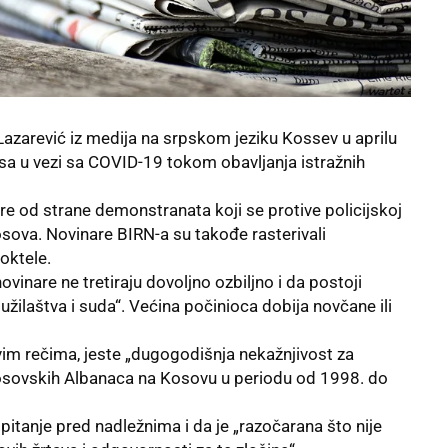
Lazarević iz medija na srpskom jeziku Kossev u aprilu
sa u vezi sa COVID-19 tokom obavljanja istražnih
 od strane demonstranata koji se protive policijskoj
osova. Novinare BIRN-a su takođe rasterivali
oktele.
ovinare ne tretiraju dovoljno ozbiljno i da postoji
užilaštva i suda“. Većina počinioca dobija novčane ili
vim rečima, jeste „dugogodišnja nekažnjivost za
kosovskih Albanaca na Kosovu u periodu od 1998. do
pitanje pred nadležnima i da je „razočarana što nije