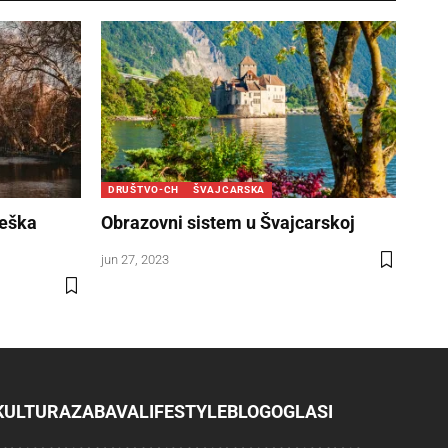
DRUŠTVO-CH
ŠVAJCARSKA
teška
Obrazovni sistem u Švajcarskoj
jun 27, 2023
KULTURA
ZABAVA
LIFESTYLE
BLOG
OGLASI