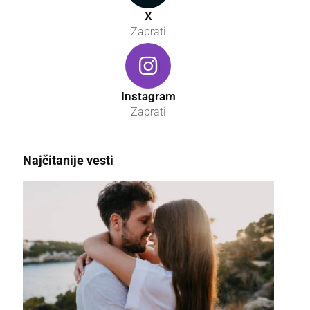
X
Zaprati
Instagram
Zaprati
Najčitanije vesti