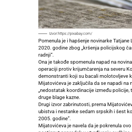
Izvor:https://pixabay.com/
Pomenula je i hapšenje novinarke Tatjane 
2020. godine zbog „kršenja policijskog ča
radnji“.
Ona je takođe spomenula napad na novinare
operaciji protiv krijumčarenja na severu K
demonstranti koji su bacali molotovljeve k
Mijatovićeva je zaključila da se napadi na n
„nedostatak koordinacije između policije, t
druge blage kazne.
Drugi izvor zabrinutosti, prema Mijatoviće
ubistva i nestanke sedam srpskih i šest 
2005. godine”.
Mijatovićeva je navela da je pokrenula ovo 