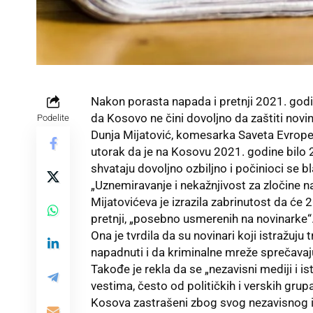
Nakon porasta napada i pretnji 2021. godi
da Kosovo ne čini dovoljno da zaštiti novin
Podelite
Dunja Mijatović, komesarka
Saveta Evrop
utorak da je na Kosovu 2021. godine bilo 2
shvataju dovoljno ozbiljno i počinioci se b
„Uznemiravanje i nekažnjivost za zločine n
Mijatovićeva je izrazila zabrinutost da će 
pretnji, „posebno usmerenih na novinarke“
Ona je tvrdila da su novinari koji istražuju
napadnuti i da kriminalne mreže sprečavaj
Takođe je rekla da se „nezavisni mediji i i
vestima, često od političkih i verskih grupa
Kosova zastrašeni zbog svog nezavisnog i