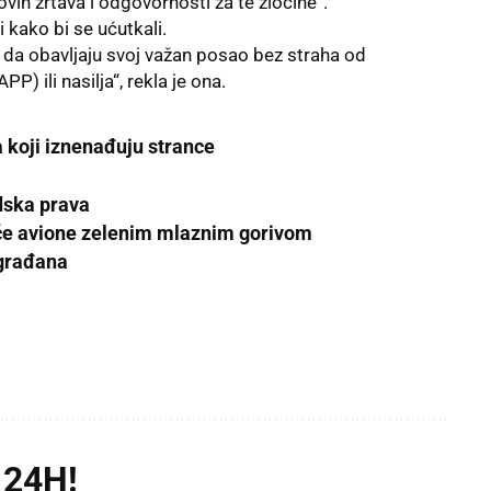
vih žrtava i odgovornosti za te zločine“.
i kako bi se ućutkali.
da obavljaju svoj važan posao bez straha od
P) ili nasilja“, rekla je ona.
a koji iznenađuju strance
udska prava
eće avione zelenim mlaznim gorivom
 građana
 24H!