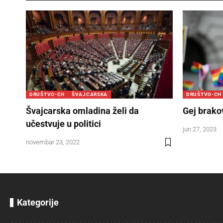
DRUŠTVO-CH
ŠVAJCARSKA
DRUŠTVO-CH
Švajcarska omladina želi da
Gej brako
učestvuje u politici
jun 27, 2023
novembar 23, 2022
Kategorije