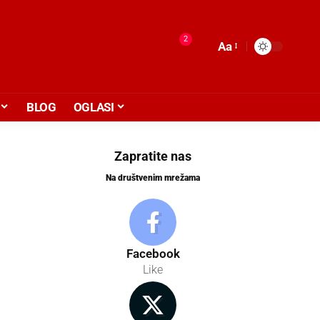
2
Aa
BLOG
OGLASI
Zapratite nas
Na društvenim mrežama
Facebook
Like