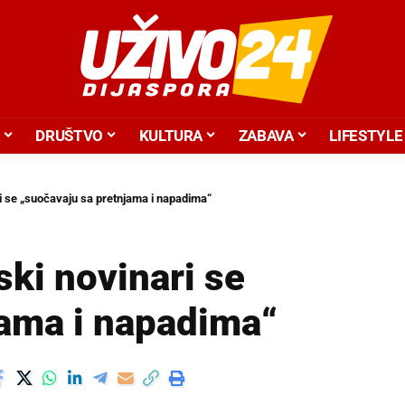
DRUŠTVO
KULTURA
ZABAVA
LIFESTYLE
i se „suočavaju sa pretnjama i napadima“
ki novinari se
jama i napadima“