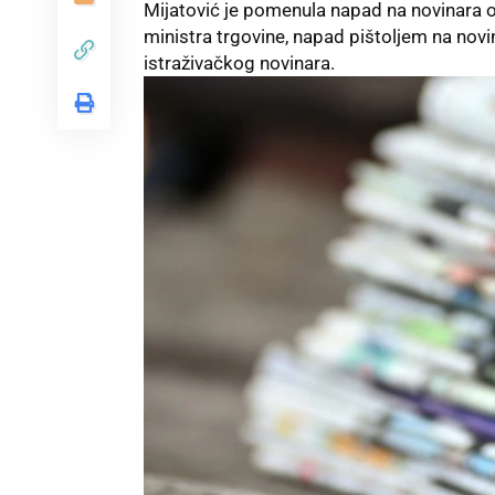
Mijatović je pomenula napad na novinara 
ministra trgovine, napad pištoljem na nov
istraživačkog novinara.