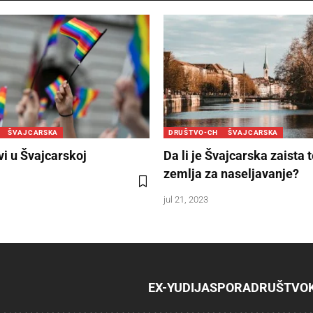
ŠVAJCARSKA
DRUŠTVO-CH
ŠVAJCARSKA
vi u Švajcarskoj
Da li je Švajcarska zaista 
zemlja za naseljavanje?
jul 21, 2023
EX-YU
DIJASPORA
DRUŠTVO