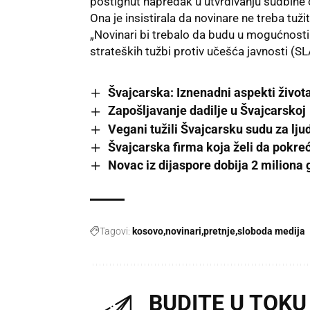
postignut napredak u utvrđivanju sudbine o
Ona je insistirala da novinare ne treba tužit
„
Novinari
bi trebalo da budu u mogućnosti 
strateških tužbi protiv učešća javnosti (SLAP
Švajcarska: Iznenadni aspekti život
Zapošljavanje dadilje u Švajcarskoj
Vegani tužili Švajcarsku sudu za lj
Švajcarska firma koja želi da pokr
Novac iz dijaspore dobija 2 miliona
Tagovi:
kosovo
novinari
pretnje
sloboda medija
BUDITE U TOKU