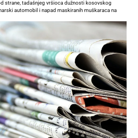
od strane, tadašnjeg vršioca dužnosti kosovskog
inarski automobil i napad maskiranih muškaraca na