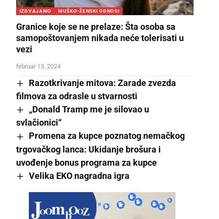
IZDVAJAMO
MUŠKO-ŽENSKI ODNOSI
Granice koje se ne prelaze: Šta osoba sa
samopoštovanjem nikada neće tolerisati u
vezi
februar 13, 2024
Razotkrivanje mitova: Zarade zvezda
filmova za odrasle u stvarnosti
„Donald Tramp me je silovao u
svlačionici“
Promena za kupce poznatog nemačkog
trgovačkog lanca: Ukidanje brošura i
uvođenje bonus programa za kupce
Velika EKO nagradna igra