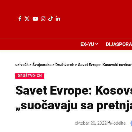
EX-YU
DIJASPORA
uzivo24
>
Švajcarska
>
Društvo-ch
>
Savet Evrope: Kosovski novinar
DRUŠTVO-CH
Savet Evrope: Kosovs
„suočavaju sa pretn
oktobar 20, 2022
Podelite