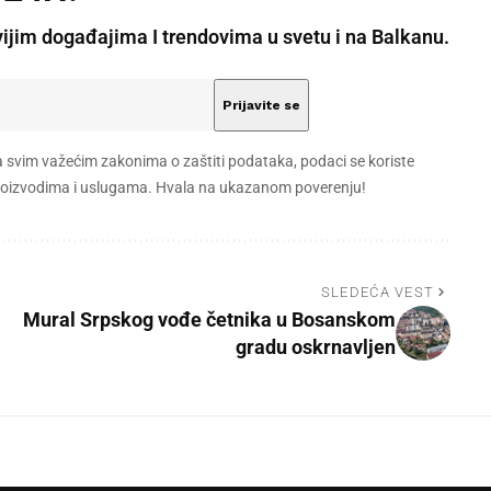
vijim događajima I trendovima u svetu i na Balkanu.
a svim važećim zakonima o zaštiti podataka, podaci se koriste
 proizvodima i uslugama. Hvala na ukazanom poverenju!
SLEDEĆA VEST
Mural Srpskog vođe četnika u Bosanskom
gradu oskrnavljen