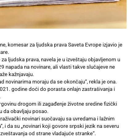
ne, komesar za ljudska prava Saveta Evrope izjavio je
are.
e
za ljudska prava, navela je u izveštaju objavljenom u
9 napada na novinare, ali vlasti takve slučajeve ne
laže kažnjavaju.
ad novinarima moraju da se okončaju“, rekla je ona.
2021. godine doći do porasta onlajn zastrašivanja i
.
 trgovinu drogom ili zagađenje životne sredine fizički
u da obavljaju posao.
straživački novinari suočavaju sa uvredama i lažnim
“, i da su „novinari koji govore srpski jezik na severu
zveštavanja od strane vladajuće stranke“.