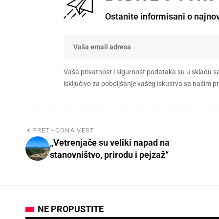
Ostanite informisani o najno
Vaša privatnost i sigurnost podataka su u skladu s
isključivo za poboljšanje vašeg iskustva sa našim
PRETHODNA VEST
„Vetrenjače su veliki napad na
stanovništvo, prirodu i pejzaž“
NE PROPUSTITE