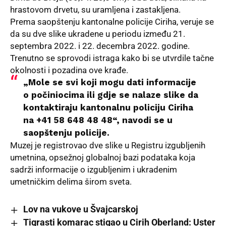
hrastovom drvetu, su uramljena i zastakljena.
Prema saopštenju kantonalne policije Ciriha, veruje se
da su dve slike ukradene u periodu između 21.
septembra 2022. i 22. decembra 2022. godine.
Trenutno se sprovodi istraga kako bi se utvrdile tačne
okolnosti i pozadina ove krađe.
„Mole se svi koji mogu dati informacije
o počiniocima ili gdje se nalaze slike da
kontaktiraju kantonalnu policiju Ciriha
na +41 58 648 48 48“, navodi se u
saopštenju policije.
Muzej je registrovao dve slike u Registru izgubljenih
umetnina, opsežnoj globalnoj bazi podataka koja
sadrži informacije o izgubljenim i ukradenim
umetničkim delima širom sveta.
Lov na vukove u Švajcarskoj
Tigrasti komarac stigao u Cirih Oberland: Uster