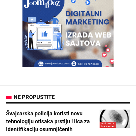
NE PROPUSTITE
Švajcarska policija koristi novu
tehnologiju otisaka prstiju i lica za
DRUŠTVO-CH
ŠVAJCARSKA
identifikaciju osumnjičenih