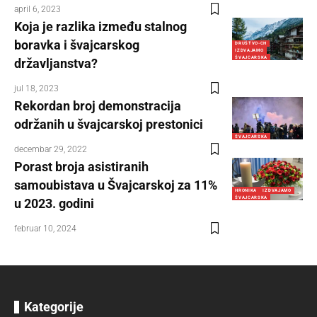
april 6, 2023
Koja je razlika između stalnog
boravka i švajcarskog
DRUŠTVO-CH
IZDVAJAMO
ŠVAJCARSKA
državljanstva?
jul 18, 2023
Rekordan broj demonstracija
održanih u švajcarskoj prestonici
ŠVAJCARSKA
decembar 29, 2022
Porast broja asistiranih
samoubistava u Švajcarskoj za 11%
HRONIKA
IZDVAJAMO
ŠVAJCARSKA
u 2023. godini
februar 10, 2024
Kategorije