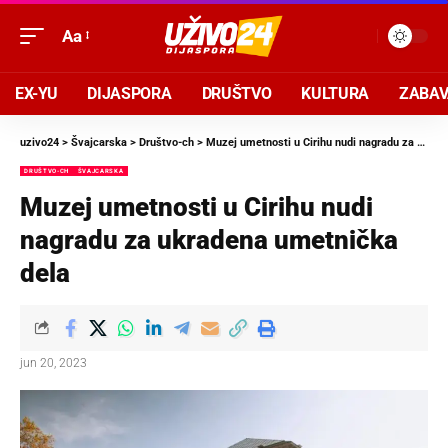
Aa
EX-YU
DIJASPORA
DRUŠTVO
KULTURA
ZABA
uzivo24
>
Švajcarska
>
Društvo-ch
>
Muzej umetnosti u Cirihu nudi nagradu za ukradena umetnička dela
DRUŠTVO-CH
ŠVAJCARSKA
Muzej umetnosti u Cirihu nudi
nagradu za ukradena umetnička
dela
jun 20, 2023