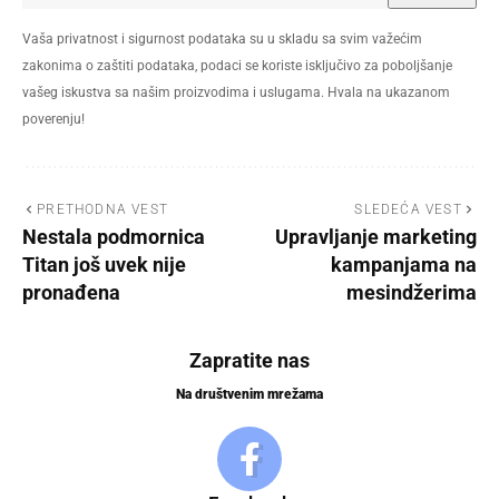
Vaša privatnost i sigurnost podataka su u skladu sa svim važećim
zakonima o zaštiti podataka, podaci se koriste isključivo za poboljšanje
vašeg iskustva sa našim proizvodima i uslugama. Hvala na ukazanom
poverenju!
PRETHODNA VEST
SLEDEĆA VEST
Nestala podmornica
Upravljanje marketing
Titan još uvek nije
kampanjama na
pronađena
mesindžerima
Zapratite nas
Na društvenim mrežama