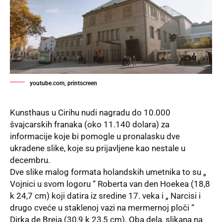
youtube.com, printscreen
Kunsthaus u
Cirihu
nudi nagradu do 10.000
švajcarskih franaka (oko 11.140 dolara) za
informacije koje bi pomogle u pronalasku dve
ukradene slike, koje su prijavljene kao nestale u
decembru.
Dve slike malog formata holandskih umetnika to su „
Vojnici u svom logoru “ Roberta van den Hoekea (18,8
k 24,7 cm) koji datira iz sredine 17. veka i „ Narcisi i
drugo cveće u staklenoj vazi na mermernoj ploči “
Dirka de Breja (30,9 k 23,5 cm). Oba dela, slikana na