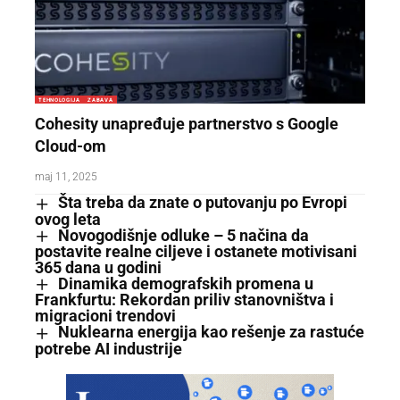
TEHNOLOGIJA
ZABAVA
Cohesity unapređuje partnerstvo s Google
Cloud-om
maj 11, 2025
Šta treba da znate o putovanju po Evropi
ovog leta
Novogodišnje odluke – 5 načina da
postavite realne ciljeve i ostanete motivisani
365 dana u godini
Dinamika demografskih promena u
Frankfurtu: Rekordan priliv stanovništva i
migracioni trendovi
Nuklearna energija kao rešenje za rastuće
potrebe AI industrije