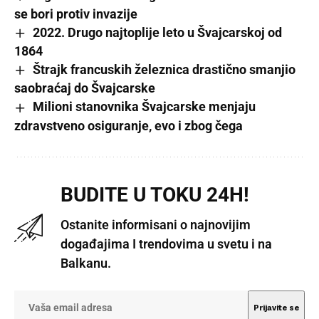
se bori protiv invazije
2022. Drugo najtoplije leto u Švajcarskoj od
1864
Štrajk francuskih železnica drastično smanjio
saobraćaj do Švajcarske
Milioni stanovnika Švajcarske menjaju
zdravstveno osiguranje, evo i zbog čega
BUDITE U TOKU 24H!
Ostanite informisani o najnovijim
događajima I trendovima u svetu i na
Balkanu.