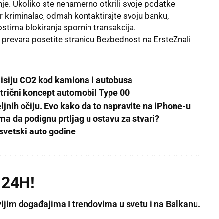
nje. Ukoliko ste nenamerno otkrili svoje podatke
r kriminalac, odmah kontaktirajte svoju banku,
ostima blokiranja spornih transakcija.
h prevara posetite stranicu
Bezbednost
na
ErsteZnali
misiju CO2 kod kamiona i autobusa
trični koncept automobil Type 00
eljnih očiju. Evo kako da to napravite na iPhone-u
a da podignu prtljag u ostavu za stvari?
svetski auto godine
 24H!
vijim događajima I trendovima u svetu i na Balkanu.