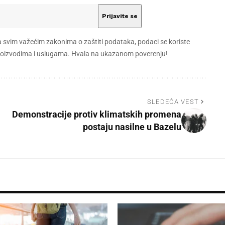
a svim važećim zakonima o zaštiti podataka, podaci se koriste
 proizvodima i uslugama. Hvala na ukazanom poverenju!
SLEDEĆA VEST
Demonstracije protiv klimatskih promena
postaju nasilne u Bazelu