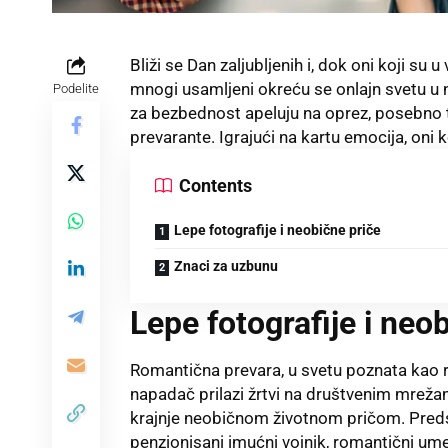
Bliži se Dan zaljubljenih i, dok oni koji su
mnogi usamljeni okreću se onlajn svetu u 
Podelite
za bezbednost apeluju na oprez, posebno t
prevarante. Igrajući na kartu emocija, oni ko
Contents
Lepe fotografije i neobične priče
Znaci za uzbunu
Lepe fotografije i neo
Romantična prevara, u svetu poznata kao 
napadač prilazi žrtvi na društvenim mrež
krajnje neobičnom životnom pričom. Predsta
penzionisani imućni vojnik, romantični ume