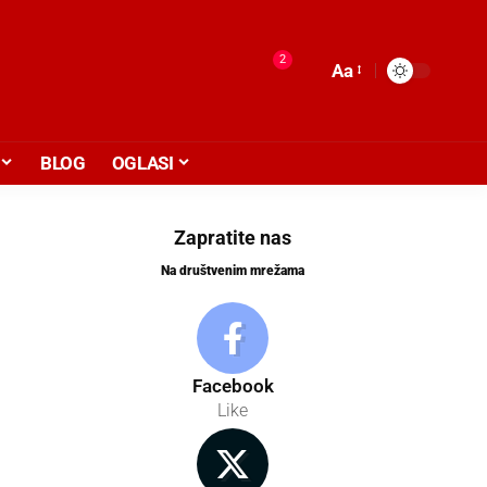
2
Aa
BLOG
OGLASI
Zapratite nas
Na društvenim mrežama
Facebook
Like