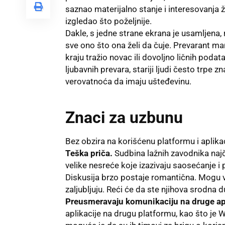
saznao materijalno stanje i interesovanja ž
izgledao što poželjnije.
Dakle, s jedne strane ekrana je usamljena,
sve ono što ona želi da čuje. Prevarant m
kraju tražio novac ili dovoljno ličnih poda
ljubavnih prevara, stariji ljudi često trpe z
verovatnoća da imaju ušteđevinu.
Znaci za uzbunu
Bez obzira na korišćenu platformu i aplikac
Teška priča.
Sudbina lažnih zavodnika najč
velike nesreće koje izazivaju saosećanje i
Diskusija brzo postaje romantična. Mogu 
zaljubljuju. Reći će da ste njihova srodna d
Preusmeravaju komunikaciju na druge ap
aplikacije na drugu platformu, kao što je