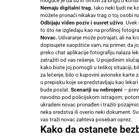
moguće je da su ih timovi za brigu o koris
Nemaju digitalni trag.
Iako neki ljudi ne 
možete pronaći nikakav trag o toj osobi na
Odbijaju video poziv i susret uživo
. Uvek
to što ne izgledaju kao na profilnoj fotograf
Novac.
Udvaranje može potrajati, ali na k
dopisujete saopštiće vam, na primer, da jo
preko chat aplikacije fotografiju nalaza lekar
zatražiti od vas rešenje. U pojedinim sluča
kako biste joj pomogli u teškoj situaciji,
za lečenje, bilo o kupovini avionske karte 
u prepisku koje se predstavljaju kao lekari
bude poslat.
Scenariji su nebrojeni
– prev
navodno pod policijskom istragom; potom
ukradeni novac pronađen i tražiti pozajmic
neka sredstva ili overio neki dokument. Sva
vas traži novac zahteva poseban oprez.
Kako da ostanete bez