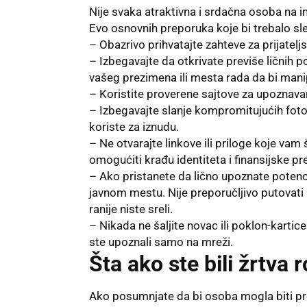
Nije svaka atraktivna i srdačna osoba na i
Evo osnovnih preporuka koje bi trebalo sle
– Obazrivo prihvatajte zahteve za prijatelj
– Izbegavajte da otkrivate previše ličnih 
vašeg prezimena ili mesta rada da bi manipu
– Koristite proverene sajtove za upoznavan
– Izbegavajte slanje kompromitujućih fotog
koriste za iznudu.
– Ne otvarajte linkove ili priloge koje vam
omogućiti krađu identiteta i finansijske pr
– Ako pristanete da lično upoznate potencij
javnom mestu. Nije preporučljivo putovati
ranije niste sreli.
– Nikada ne šaljite novac ili poklon-karti
ste upoznali samo na mreži.
Šta ako ste bili žrtva
Ako posumnjate da bi osoba mogla biti pre