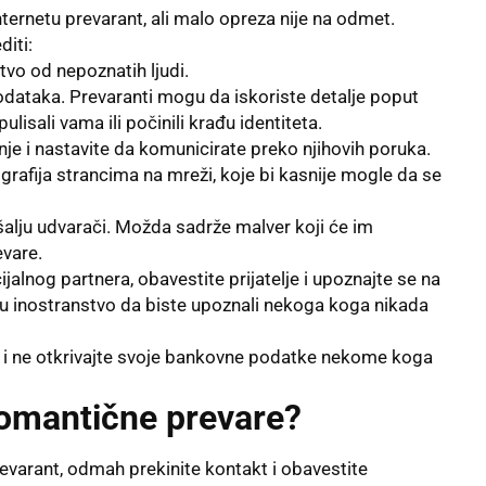
nternetu prevarant, ali malo opreza nije na odmet.
diti:
stvo od nepoznatih ljudi.
podataka. Prevaranti mogu da iskoriste detalje poput
lisali vama ili počinili krađu identiteta.
je i nastavite da komunicirate preko njihovih poruka.
rafija strancima na mreži, koje bi kasnije mogle da se
 šalju udvarači. Možda sadrže malver koji će im
evare.
alnog partnera, obavestite prijatelje i upoznajte se na
 u inostranstvo da biste upoznali nekoga koga nikada
ce i ne otkrivajte svoje bankovne podatke nekome koga
 romantične prevare?
varant, odmah prekinite kontakt i obavestite