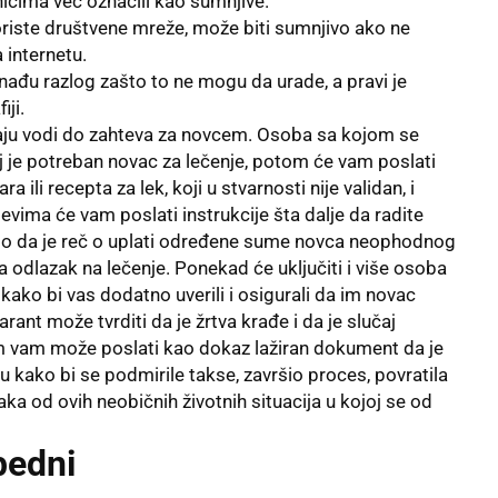
nicima već označili kao sumnjive.
koriste društvene mreže, može biti sumnjivo ako ne
 internetu.
 nađu razlog zašto to ne mogu da urade, a pravi je
iji.
raju vodi do zahteva za novcem. Osoba sa kojom se
j je potreban novac za lečenje, potom će vam poslati
a ili recepta za lek, koji u stvarnosti nije validan, i
jevima će vam poslati instrukcije šta dalje da radite
 bilo da je reč o uplati određene sume novca neophodnog
za odlazak na lečenje. Ponekad će uključiti i više osoba
 kako bi vas dodatno uverili i osigurali da im novac
arant može tvrditi da je žrtva krađe i da je slučaj
 vam može poslati kao dokaz lažiran dokument da je
u kako bi se podmirile takse, završio proces, povratila
ka od ovih neobičnih životnih situacija u kojoj se od
bedni