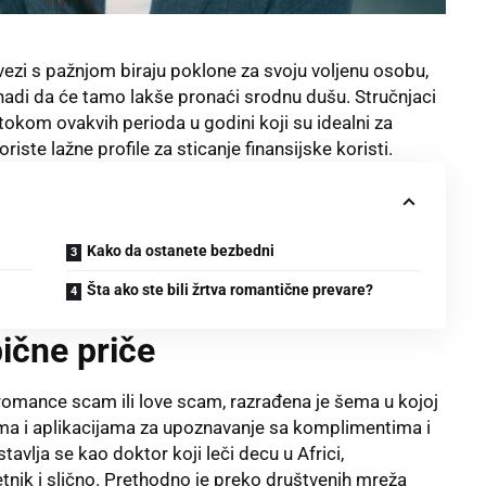
 u vezi s pažnjom biraju poklone za svoju voljenu osobu,
nadi da će tamo lakše pronaći srodnu dušu. Stručnjaci
okom ovakvih perioda u godini koji su idealni za
riste lažne profile za sticanje finansijske koristi.
Kako da ostanete bezbedni
Šta ako ste bili žrtva romantične prevare?
bične priče
romance scam ili love scam, razrađena je šema u kojoj
ama i aplikacijama za upoznavanje sa komplimentima i
vlja se kao doktor koji leči decu u Africi,
tnik i slično. Prethodno je preko društvenih mreža