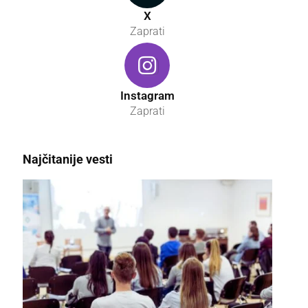
X
Zaprati
Instagram
Zaprati
Najčitanije vesti