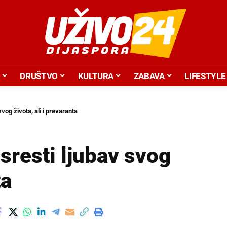
DRUŠTVO
KULTURA
ZABAVA
LIFESTYLE
vog života, ali i prevaranta
sresti ljubav svog
ta