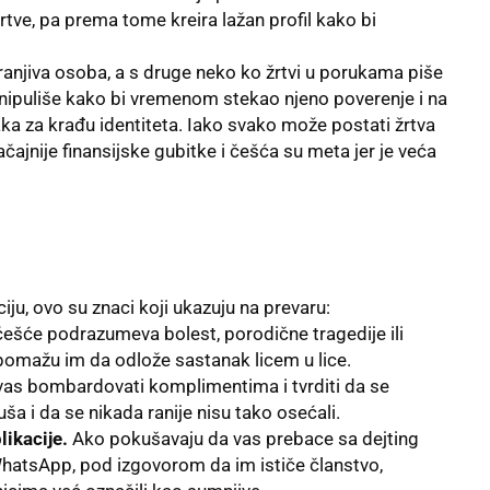
rtve, pa prema tome kreira lažan profil kako bi
 ranjiva osoba, a s druge neko ko žrtvi u porukama piše
anipuliše kako bi vremenom stekao njeno poverenje i na
taka za krađu identiteta. Iako svako može postati žrtva
načajnije finansijske gubitke i češća su meta jer je veća
iju, ovo su znaci koji ukazuju na prevaru:
ešće podrazumeva bolest, porodične tragedije ili
 pomažu im da odlože sastanak licem u lice.
vas bombardovati komplimentima i tvrditi da se
uša i da se nikada ranije nisu tako osećali.
likacije.
Ako pokušavaju da vas prebace sa dejting
 WhatsApp, pod izgovorom da im ističe članstvo,