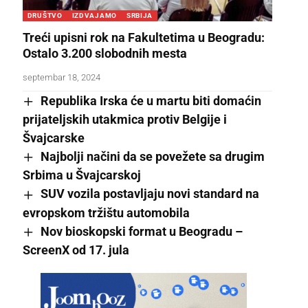
DRUŠTVO
IZDVAJAMO
SRBIJA
Treći upisni rok na Fakultetima u Beogradu:
Ostalo 3.200 slobodnih mesta
septembar 18, 2024
Republika Irska će u martu biti domaćin
prijateljskih utakmica protiv Belgije i
Švajcarske
Najbolji načini da se povežete sa drugim
Srbima u Švajcarskoj
SUV vozila postavljaju novi standard na
evropskom tržištu automobila
Nov bioskopski format u Beogradu –
ScreenX od 17. jula