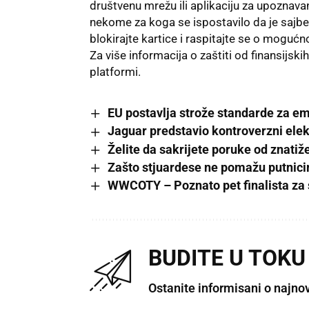
društvenu mrežu ili aplikaciju za upoznava
nekome za koga se ispostavilo da je sajbe
blokirajte kartice i raspitajte se o mogućn
Za više informacija
o zaštiti od finansijski
platformi.
EU postavlja strože standarde za e
Jaguar predstavio kontroverzni elek
Želite da sakrijete poruke od znatiž
Zašto stjuardese ne pomažu putnicim
WWCOTY – Poznato pet finalista za 
BUDITE U TOKU
Ostanite informisani o najno