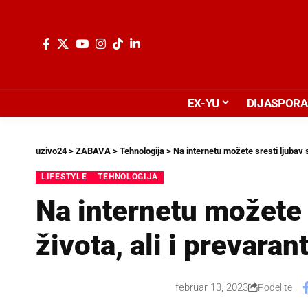
EX-YU
DIJASPORA
uzivo24
>
ZABAVA
>
Tehnologija
>
Na internetu možete sresti ljubav s
LIFESTYLE
TEHNOLOGIJA
Na internetu možete 
života, ali i prevaran
februar 13, 2023
Podelite