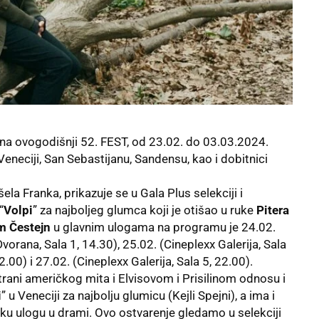
žu na ovogodišnji 52. FEST, od 23.02. do 03.03.2024.
Veneciji, San Sebastijanu, Sandensu, kao i dobitnici
šela Franka, prikazuje se u Gala Plus selekciji i
“
Volpi
” za najboljeg glumca koji je otišao u ruke
Pitera
m Čestejn
u glavnim ulogama na programu je 24.02.
vorana, Sala 1, 14.30), 25.02. (Cineplexx Galerija, Sala
2.00) i 27.02. (Cineplexx Galerija, Sala 5, 22.00).
 strani američkog mita i Elvisovom i Prisilinom odnosu i
i
” u Veneciji za najbolju glumicu (Kejli Spejni), a ima i
sku ulogu u drami. Ovo ostvarenje gledamo u selekciji