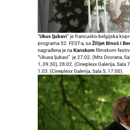
“
Ukus ljubavi
” je francusko-belgijska kopr
programa 52. FEST-a, sa
Žilijet Binoš i 
nagrađena je na
Kanskom
filmskom festi
“Ukusa ljubavi” je 27.02. (Mts Dvorana, Sa
1, 09.30), 28.02. (Cineplexx Galerija, Sala 7
1.03. (Cineplexx Galerija, Sala 5, 17.00).