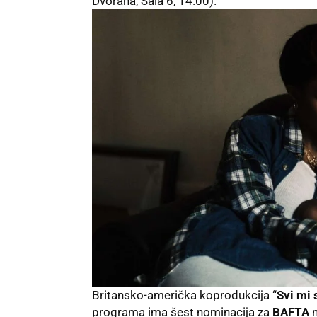
Dvorana, Sala 6, 14.00).
Britansko-američka koprodukcija “
Svi mi 
programa ima šest nominacija za
BAFTA
n