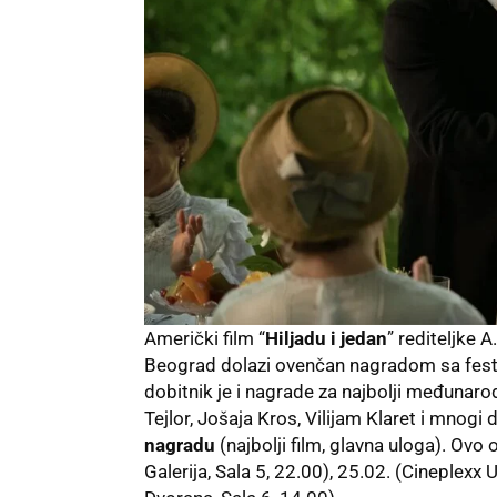
Američki film “
Hiljadu i jedan
” rediteljke A
Beograd dolazi ovenčan nagradom sa fest
dobitnik je i nagrade za najbolji međunaro
Tejlor, Jošaja Kros, Vilijam Klaret i mnogi
nagradu
(najbolji film, glavna uloga). Ovo
Galerija, Sala 5, 22.00), 25.02. (Cineplexx 