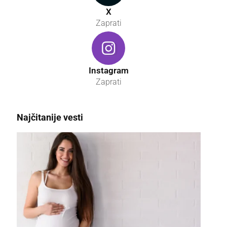
X
Zaprati
Instagram
Zaprati
Najčitanije vesti