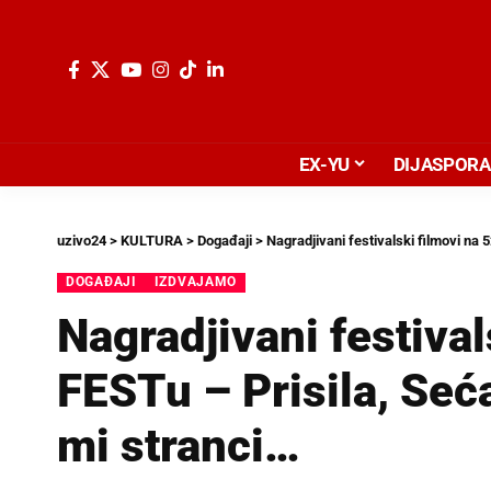
EX-YU
DIJASPORA
uzivo24
>
KULTURA
>
Događaji
>
Nagradjivani festivalski filmovi na 
DOGAĐAJI
IZDVAJAMO
Nagradjivani festival
FESTu – Prisila, Seća
mi stranci…