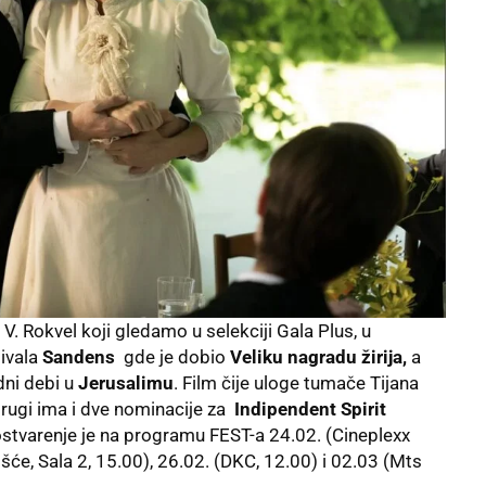
. V. Rokvel koji gledamo u selekciji Gala Plus, u
ivala
Sandens
gde je dobio
Veliku nagradu žirija,
a
dni debi u
Jerusalimu
. Film čije uloge tumače Tijana
 drugi ima i dve nominacije za
Indipendent Spirit
 ostvarenje je na programu FEST-a 24.02. (Cineplexx
Ušće, Sala 2, 15.00), 26.02. (DKC, 12.00) i 02.03 (Mts