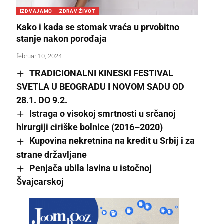
IZDVAJAMO
ZDRAV ŽIVOT
Kako i kada se stomak vraća u prvobitno
stanje nakon porođaja
februar 10, 2024
TRADICIONALNI KINESKI FESTIVAL
SVETLA U BEOGRADU I NOVOM SADU OD
28.1. DO 9.2.
Istraga o visokoj smrtnosti u srčanoj
hirurgiji ciriške bolnice (2016–2020)
Kupovina nekretnina na kredit u Srbij i za
strane državljane
Penjača ubila lavina u istočnoj
Švajcarskoj