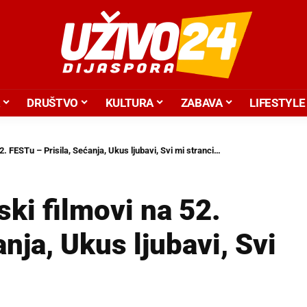
DRUŠTVO
KULTURA
ZABAVA
LIFESTYLE
52. FESTu – Prisila, Sećanja, Ukus ljubavi, Svi mi stranci…
ski filmovi na 52.
nja, Ukus ljubavi, Svi