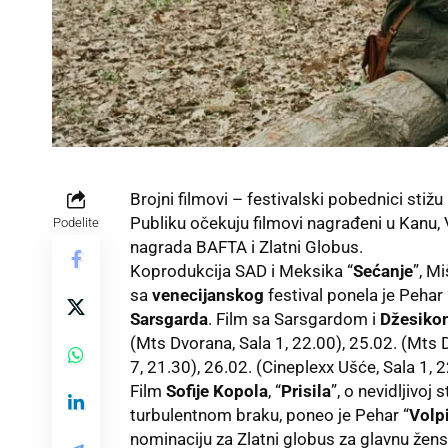
Brojni filmovi – festivalski pobednici sti
Publiku očekuju filmovi nagrađeni u Kanu, 
Podelite
nagrada BAFTA i Zlatni Globus.
Koprodukcija SAD i Meksika “
Sećanje
”, Mi
sa
venecijanskog
festival ponela je Pehar 
Sarsgarda
. Film sa Sarsgardom i
Džesiko
(Mts Dvorana, Sala 1, 22.00), 25.02. (Mts D
7, 21.30), 26.02. (Cineplexx Ušće, Sala 1, 2
Film
Sofije Kopola
, “
Prisila
”, o nevidljivoj
turbulentnom braku, poneo je Pehar “
Volp
nominaciju za Zlatni globus za glavnu žen