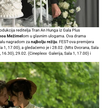
odukcija reditelja Tran An Hunga iz Gala Plus
Benoa Mežimel
om u glavnim ulogama. Ova drama
valu nagradom za
najbolju režiju
. FEST-ova premijera
la 1, 17.00), a gledaćemo je i 28.02. (Mts Dvorana, Sala
, 16.30), 29.02. (Cineplexx Galerija, Sala 1, 17.00) i