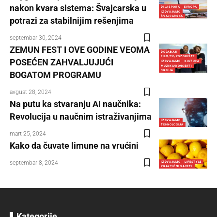
nakon kvara sistema: Švajcarska u
DIJASPORA
EVROPA
IZDVAJAMO
ŠVAJCARSKA
potrazi za stabilnijim rešenjima
septembar 30, 2024
ZEMUN FEST I OVE GODINE VEOMA
DOGAĐAJI
FILM/TV/POZORIŠTE
POSEĆEN ZAHVALJUJUĆI
IZDVAJAMO
KULTURA
MUZIKA/KONCERTI
SRBIJA
BOGATOM PROGRAMU
avgust 28, 2024
Na putu ka stvaranju AI naučnika:
Revolucija u naučnim istraživanjima
IZDVAJAMO
TEHNOLOGIJA
mart 25, 2024
Kako da čuvate limune na vrućini
septembar 8, 2024
IZDVAJAMO
LIFESTYLE
PRAKTIČNI SAVETI
Kategorije