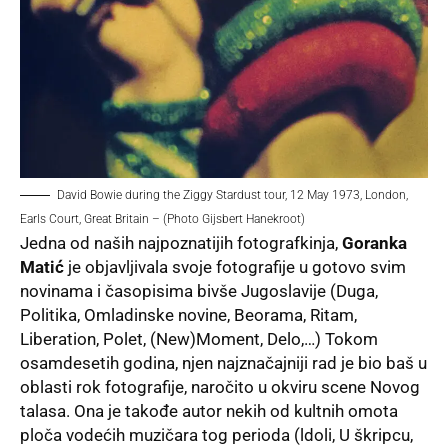
David Bowie during the Ziggy Stardust tour, 12 May 1973, London,
Earls Court, Great Britain – (Photo Gijsbert Hanekroot)
Jedna od naših najpoznatijih fotografkinja,
Goranka
Matić
je objavljivala svoje fotografije u gotovo svim
novinama i časopisima bivše Jugoslavije (Duga,
Politika, Omladinske novine, Beorama, Ritam,
Liberation, Polet, (New)Moment, Delo,…) Tokom
osamdesetih godina, njen najznačajniji rad je bio baš u
oblasti rok fotografije, naročito u okviru scene Novog
talasa. Ona je takođe autor nekih od kultnih omota
ploča vodećih muzičara tog perioda (ldoli, U škripcu,