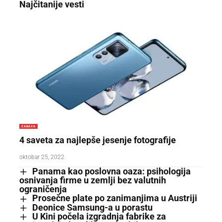
Najčitanije vesti
ZABAVA
4 saveta za najlepše jesenje fotografije
oktobar 25, 2022
Panama kao poslovna oaza: psihologija
osnivanja firme u zemlji bez valutnih
ograničenja
Prosečne plate po zanimanjima u Austriji
Deonice Samsung-a u porastu
U Kini počela izgradnja fabrike za