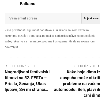
Balkanu.
Vaša privatnost i sigurnost podataka su u skladu sa svim važećim
zakonima o zaštiti podataka, podaci se koriste isključivo za poboljšanje
vašeg iskustva sa našim proizvodima i uslugama. Hvala na ukazanom
poverenju!
PRETHODNA VEST
SLEDEĆA VEST
Nagradjivani festivalski
Kako boja dima iz
filmovi na 52. FESTu –
auspuha može otkriti
Prisila, Sećanja, Ukus
probleme na vašem
ljubavi, Svi mi stranci…
automobilu: Beli, plavi ili
crni dim!