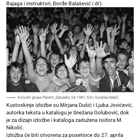
Bajaga i instruktori, Đorđe Balašević i dr).
Koncert grupe Pankrti_Salvador, 04.1981, foto Goranka Matić
Kustoskinje izložbe su Mirjana Dušić i Ljuba Jovićević,
autorka teksta u katalogu je Snežana Golubović, dok
je za dizajn izložbe i kataloga zadužena Isidora M.
Nikolić.
Izložba će biti otvorena za posetioce do 27. aprila