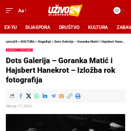
Aa
EX-YU
DIJASPORA
DRUŠTVO
KULTURA
ZABA
uzivo24
>
KULTURA
>
Događaji
>
Dots Galerija – Goranka Matić i Hajsbert Hanekrot – Izložba rok fotografija
DOGAĐAJI
IZDVAJAMO
Dots Galerija – Goranka Matić i
Hajsbert Hanekrot – Izložba rok
fotografija
februar 17, 2024