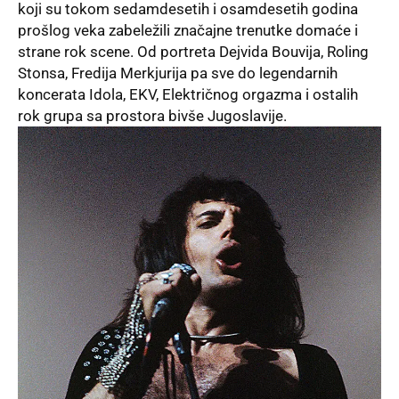
koji su tokom sedamdesetih i osamdesetih godina
prošlog veka zabeležili značajne trenutke domaće i
strane rok scene. Od portreta Dejvida Bouvija, Roling
Stonsa, Fredija Merkjurija pa sve do legendarnih
koncerata Idola, EKV, Električnog orgazma i ostalih
rok grupa sa prostora bivše Jugoslavije.