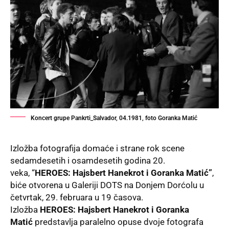
Koncert grupe Pankrti_Salvador, 04.1981, foto Goranka Matić
Izložba fotografija domaće i strane rok scene
sedamdesetih i osamdesetih godina 20.
veka, “
HEROES: Hajsbert Hanekrot i Goranka Matić
”
,
biće otvorena u Galeriji DOTS na Donjem Dorćolu u
četvrtak, 29. februara u 19 časova.
Izložba
HEROES: Hajsbert Hanekrot i Goranka
Matić
predstavlja paralelno opuse dvoje fotografa