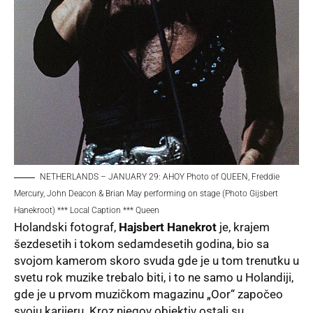
NETHERLANDS – JANUARY 29: AHOY Photo of QUEEN, Freddie
Mercury, John Deacon & Brian May performing on stage (Photo Gijsbert
Hanekroot) *** Local Caption *** Queen
Holandski fotograf,
Hajsbert Hanekrot
je, krajem
šezdesetih i tokom sedamdesetih godina, bio sa
svojom kamerom skoro svuda gde je u tom trenutku u
svetu rok muzike trebalo biti, i to ne samo u Holandiji,
gde je u prvom muzičkom magazinu „Oor“ započeo
svoju karijeru. Kroz njegov objektiv ostali su