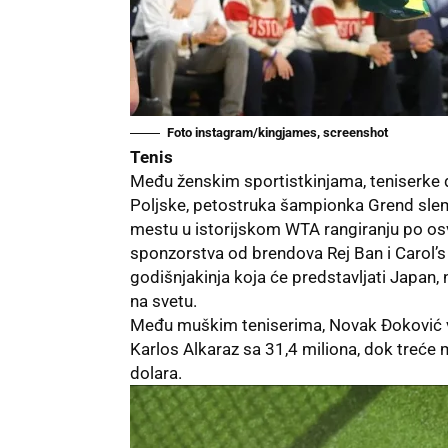
Foto instagram/kingjames, screenshot
Tenis
Među ženskim sportistkinjama, teniserke do
Poljske, petostruka šampionka Grend slem t
mestu u istorijskom WTA rangiranju po o
sponzorstva od brendova Rej Ban i Carol’s
godišnjakinja koja će predstavljati Japan, n
na svetu.
Među muškim teniserima,
Novak Đoković
Karlos Alkaraz sa 31,4 miliona, dok treće
dolara.