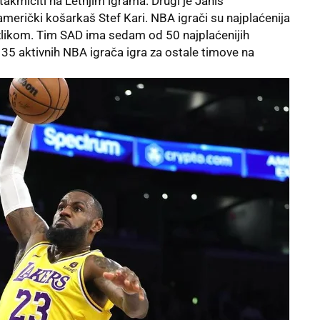
e takmičiti na Letnjim igrama. Drugi je Janis
američki košarkaš Stef Kari. NBA igrači su najplaćenija
zlikom. Tim SAD ima sedam od 50 najplaćenijih
 35 aktivnih NBA igrača igra za ostale timove na