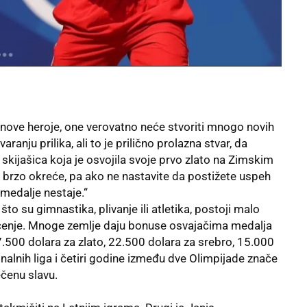
 nove heroje, one verovatno neće stvoriti mnogo novih
anju prilika, ali to je prilično prolazna stvar, da
 skijašica koja je osvojila svoje prvo zlato na Zimskim
 brzo okreće, pa ako ne nastavite da postižete uspeh
 medalje nestaje.“
o su gimnastika, plivanje ili atletika, postoji malo
ičenje. Mnoge zemlje daju bonuse osvajačima medalja
500 dolara za zlato, 22.500 dolara za srebro, 15.000
nalnih liga i četiri godine između dve Olimpijade znače
ečenu slavu.