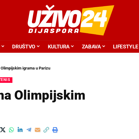
DRUŠTVO
KULTURA
ZABAVA
LIFESTYLE
na Olimpijskim igrama u Parizu
TENIS
 na Olimpijskim