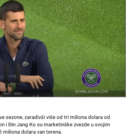
e sezone, zaradivši više od tri miliona dolara od
n i Đin Jang Ko su marketinške zvezde u svojim
miliona dolara van terena.