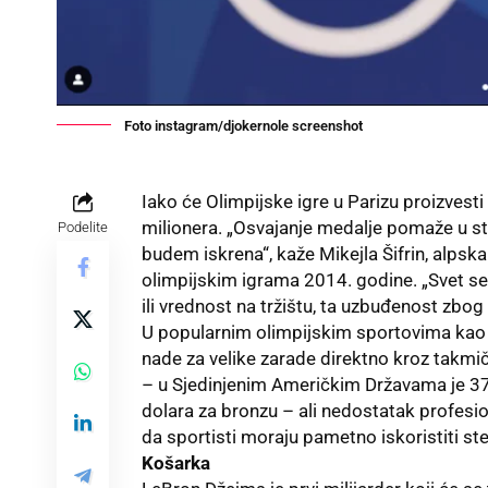
Foto instagram/djokernole screenshot
Iako će
Olimpijske igre u Parizu
proizvesti
milionera. „Osvajanje medalje pomaže u stvar
Podelite
budem iskrena“, kaže Mikejla Šifrin, alpska
olimpijskim igrama 2014. godine. „Svet se
ili vrednost na tržištu, ta uzbuđenost zbog
U popularnim olimpijskim sportovima kao št
nade za velike zarade direktno kroz takm
– u Sjedinjenim Američkim Državama je 37.
dolara za bronzu – ali nedostatak profesio
da sportisti moraju pametno iskoristiti st
Košarka