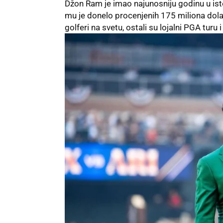
Džon Ram
je imao najunosniju godinu u isto
mu je donelo procenjenih 175 miliona dolara
golferi na svetu, ostali su lojalni PGA turu