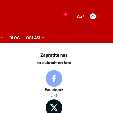
2
Aa
BLOG
OGLASI
Zapratite nas
Na društvenim mrežama
Facebook
Like