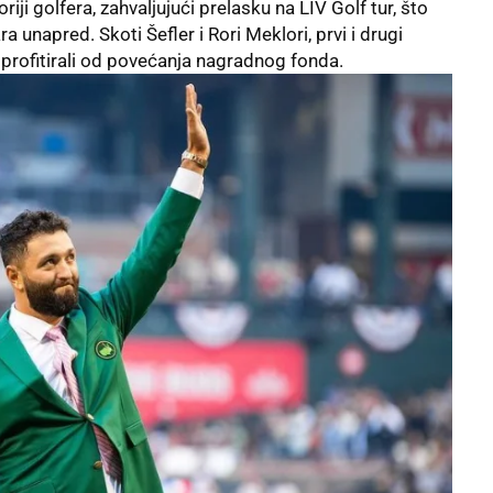
riji golfera, zahvaljujući prelasku na LIV Golf tur, što
 unapred. Skoti Šefler i Rori Meklori, prvi i drugi
 i profitirali od povećanja nagradnog fonda.