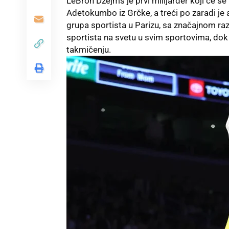
LeBron Džejms
je prvi milijarder koji će s
Adetokumbo iz Grčke, a treći po zaradi je 
grupa sportista u Parizu, sa značajnom ra
sportista na svetu u svim sportovima, dok
takmičenju.