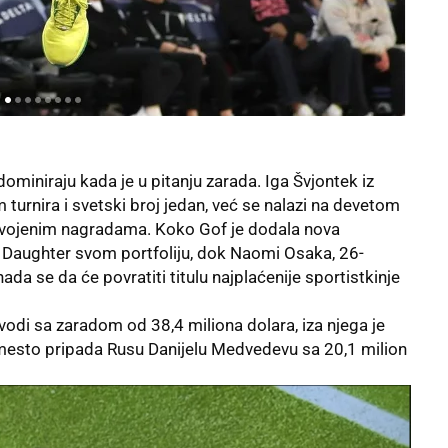
miniraju kada je u pitanju zarada. Iga Švjontek iz
urnira i svetski broj jedan, već se nalazi na devetom
svojenim nagradama. Koko Gof je dodala nova
 Daughter svom portfoliju, dok Naomi Osaka, 26-
ada se da će povratiti titulu najplaćenije sportistkinje
vodi sa zaradom od 38,4 miliona dolara, iza njega je
 mesto pripada Rusu Danijelu Medvedevu sa 20,1 milion