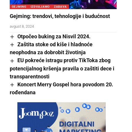
GEJMING
IZDVAJAMO
ZABAVA
Gejming: trendovi, tehnologije i budućnost
avgust 8, 2024
Otpočeo buking za Nisvil 2024.
Zaštita stoke od kiše i hladnoće
neophodna za dobrobit životinja
EU pokreće istragu protiv TikToka zbog
potencijalnog kršenja pravila o zaštiti dece i
transparentnosti
Koncert Merry Gospel hora povodom 20.
rođendana