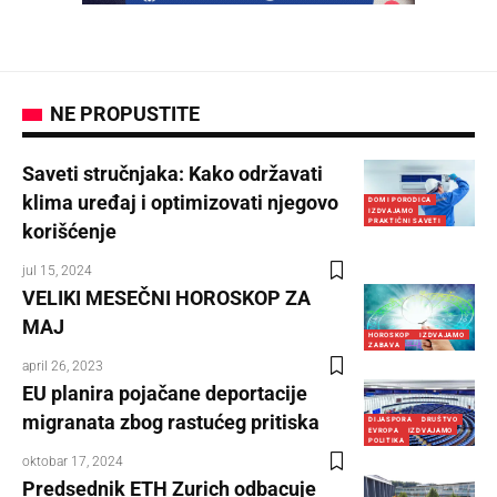
NE PROPUSTITE
Saveti stručnjaka: Kako održavati
klima uređaj i optimizovati njegovo
DOM I PORODICA
IZDVAJAMO
PRAKTIČNI SAVETI
korišćenje
jul 15, 2024
VELIKI MESEČNI HOROSKOP ZA
MAJ
HOROSKOP
IZDVAJAMO
ZABAVA
april 26, 2023
EU planira pojačane deportacije
migranata zbog rastućeg pritiska
DIJASPORA
DRUŠTVO
EVROPA
IZDVAJAMO
POLITIKA
oktobar 17, 2024
Predsednik ETH Zurich odbacuje