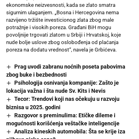
ekonomske neizvesnosti, kada se zlato smatra
sigurnim ulaganjem. „Bosna i Hercegovina nema
razvijeno tržište investicionog zlata zbog male
potražnje i visokih poreza. Građani BiH mogu
povoljnije trgovati zlatom u Srbiji i Hrvatskoj, koje
nude bolje uslove zbog oslobođenja od plaćanja
poreza na dodatu vrednost“, navela je Grbićeva.
Prag uvodi zabranu noćnih poseta pabovima
zbog buke i bezbednosti
Psihologija osnivanja kompanije: Zašto je
lokacija važna i šta nude Sv. Kits i Nevis
Tecor: Trendovi koji nas očekuju u razvoju
biznisa u 2025. godini
Razgovor s preminulima: Etičke dileme i
mogućnosti korišćenja veštačke inteligencije
Analiza kineskih automobila: Šta se krije iza