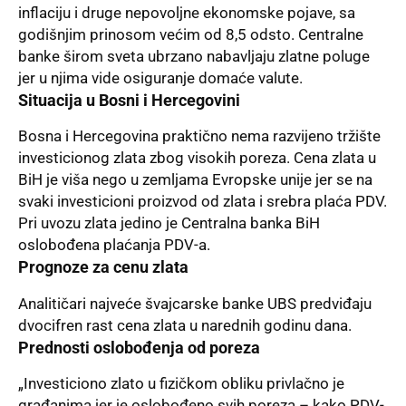
inflaciju i druge nepovoljne ekonomske pojave, sa
godišnjim prinosom većim od 8,5 odsto. Centralne
banke širom sveta ubrzano nabavljaju zlatne poluge
jer u njima vide osiguranje domaće valute.
Situacija u Bosni i Hercegovini
Bosna i Hercegovina praktično nema razvijeno tržište
investicionog zlata zbog visokih poreza. Cena zlata u
BiH je viša nego u zemljama Evropske unije jer se na
svaki investicioni proizvod od zlata i srebra plaća PDV.
Pri uvozu zlata jedino je Centralna banka BiH
oslobođena plaćanja PDV-a.
Prognoze za cenu zlata
Analitičari najveće švajcarske banke UBS predviđaju
dvocifren rast cena zlata u narednih godinu dana.
Prednosti oslobođenja od poreza
„Investiciono
zlato
u fizičkom obliku privlačno je
građanima jer je oslobođeno svih poreza – kako PDV-