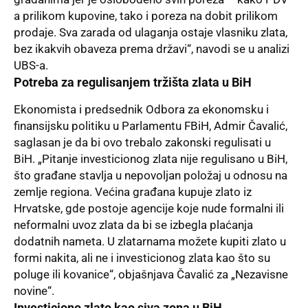
a prilikom kupovine, tako i poreza na dobit prilikom
prodaje. Sva zarada od ulaganja ostaje vlasniku zlata,
bez ikakvih obaveza prema državi“, navodi se u analizi
UBS-a.
Potreba za regulisanjem tržišta zlata u BiH
Ekonomista i predsednik Odbora za ekonomsku i
finansijsku politiku u Parlamentu FBiH, Admir Čavalić,
saglasan je da bi ovo trebalo zakonski regulisati u
BiH. „Pitanje investicionog zlata nije regulisano u BiH,
što građane stavlja u nepovoljan položaj u odnosu na
zemlje regiona. Većina građana kupuje zlato iz
Hrvatske, gde postoje agencije koje nude formalni ili
neformalni uvoz zlata da bi se izbegla plaćanja
dodatnih nameta. U zlatarnama možete kupiti zlato u
formi nakita, ali ne i investicionog zlata kao što su
poluge ili kovanice“, objašnjava Čavalić za „Nezavisne
novine“.
Investiciono zlato kao siva zona u BiH