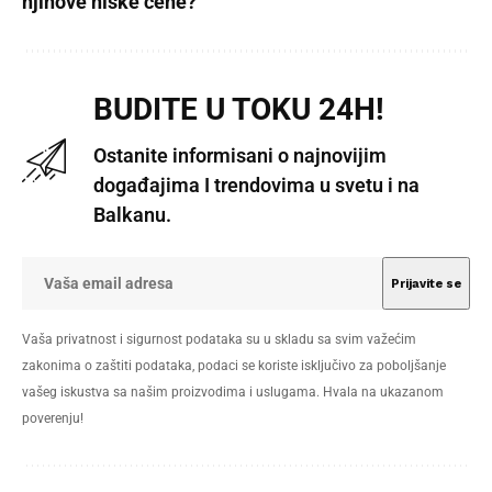
njihove niske cene?
BUDITE U TOKU 24H!
Ostanite informisani o najnovijim
događajima I trendovima u svetu i na
Balkanu.
Vaša privatnost i sigurnost podataka su u skladu sa svim važećim
zakonima o zaštiti podataka, podaci se koriste isključivo za poboljšanje
vašeg iskustva sa našim proizvodima i uslugama. Hvala na ukazanom
poverenju!