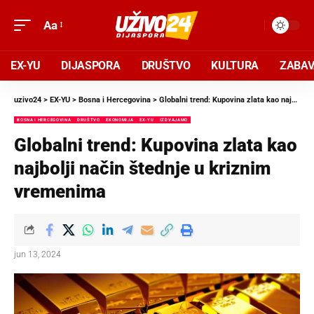
Aa
EX-YU
DIJASPORA
DRUŠTVO
KULTURA
ZABA
uzivo24
>
EX-YU
>
Bosna i Hercegovina
>
Globalni trend: Kupovina zlata kao najbolji način štednje u kriznim vremenima
BOSNA I HERCEGOVINA
DRUŠTVO
EKONOMIJA
EX-YU
IZDVAJAMO
Globalni trend: Kupovina zlata kao
najbolji način štednje u kriznim
vremenima
jun 13, 2024