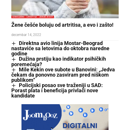
IZDVAJAMO
LIFESTYLE
ZDRAV ŽIVOT
Žene češće boluju od artritisa, a evo i zašto!
decembar 14, 2022
Direktna avio linija Mostar-Beograd
nastaviće sa letovima do oktobra naredne
godine
Dužina prstiju kao indikator psihičkih
poremećaja?
Mile Kekin ove subote u Banovini: „Jedva
čekam da ponovno zasviram pred niškom
publikom“
Policijski posao sve traženiji u SAD:
Porast plata i beneficija privlači nove
kandidate