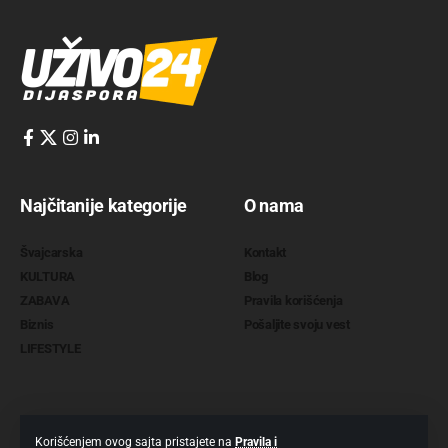
Najčitanije kategorije
O nama
Švajcarska
Kontakt
KULTURA
Blog
ZABAVA
Pravila korišćenja
Biznis
Pošaljite svoju vest
LIFESTYLE
Korišćenjem ovog sajta pristajete na
Pravila i