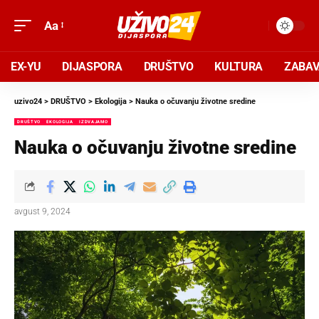
Aa
EX-YU
DIJASPORA
DRUŠTVO
KULTURA
ZABA
uzivo24
>
DRUŠTVO
>
Ekologija
>
Nauka o očuvanju životne sredine
DRUŠTVO
EKOLOGIJA
IZDVAJAMO
Nauka o očuvanju životne sredine
avgust 9, 2024