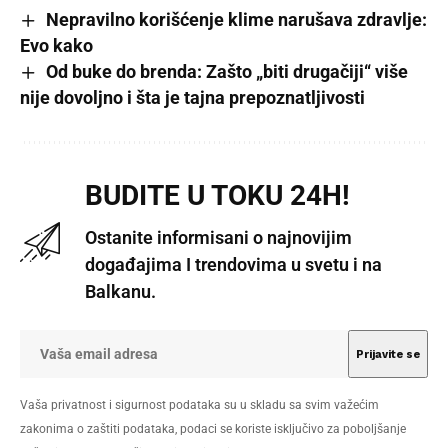
Nepravilno korišćenje klime narušava zdravlje:
Evo kako
Od buke do brenda: Zašto „biti drugačiji“ više
nije dovoljno i šta je tajna prepoznatljivosti
BUDITE U TOKU 24H!
Ostanite informisani o najnovijim
događajima I trendovima u svetu i na
Balkanu.
Vaša privatnost i sigurnost podataka su u skladu sa svim važećim
zakonima o zaštiti podataka, podaci se koriste isključivo za poboljšanje