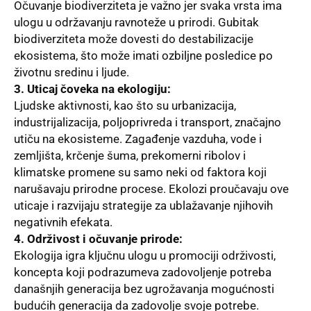
Očuvanje biodiverziteta je važno jer svaka vrsta ima
ulogu u održavanju ravnoteže u prirodi. Gubitak
biodiverziteta može dovesti do destabilizacije
ekosistema, što može imati ozbiljne posledice po
životnu sredinu i ljude.
3. Uticaj čoveka na ekologiju:
Ljudske aktivnosti, kao što su urbanizacija,
industrijalizacija, poljoprivreda i transport, značajno
utiču na ekosisteme. Zagađenje vazduha, vode i
zemljišta, krčenje šuma, prekomerni ribolov i
klimatske promene su samo neki od faktora koji
narušavaju prirodne procese. Ekolozi proučavaju ove
uticaje i razvijaju strategije za ublažavanje njihovih
negativnih efekata.
4. Održivost i očuvanje prirode:
Ekologija igra ključnu ulogu u promociji održivosti,
koncepta koji podrazumeva zadovoljenje potreba
današnjih generacija bez ugrožavanja mogućnosti
budućih generacija da zadovolje svoje potrebe.