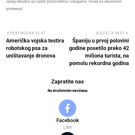
vašeg iskustva sa našim proizvodima i uslugama. Hvala na ukazanom
poverenju!
PRETHODNA VEST
SLEDEĆA VEST
Američka vojska testira
Španiju u prvoj polovini
robotskog psa za
godine posetilo preko 42
uništavanje dronova
miliona turista, na
pomolu rekordna godina
Zapratite nas
Na društvenim mrežama
Facebook
Like