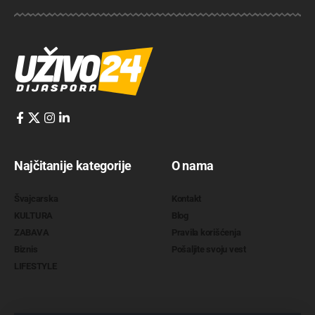
Najčitanije kategorije
O nama
Švajcarska
Kontakt
KULTURA
Blog
ZABAVA
Pravila korišćenja
Biznis
Pošaljite svoju vest
LIFESTYLE