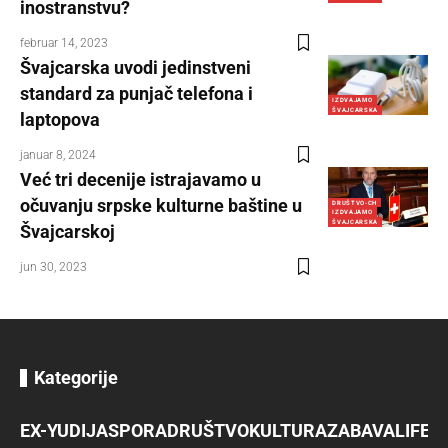
inostranstvu?
februar 14, 2023
Švajcarska uvodi jedinstveni
standard za punjač telefona i
IZDVAJAMO
ŠVAJCARSKA
laptopova
januar 8, 2024
Već tri decenije istrajavamo u
očuvanju srpske kulturne baštine u
DRUŠTVO-CH
IZDVAJAMO
ŠVAJCARSKA
Švajcarskoj
jun 30, 2023
Kategorije
EX-YU
DIJASPORA
DRUŠTVO
KULTURA
ZABAVA
LIFES