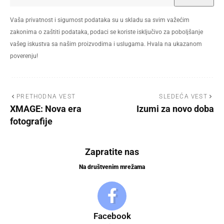
Vaša privatnost i sigurnost podataka su u skladu sa svim važećim
zakonima o zaštiti podataka, podaci se koriste isključivo za poboljšanje
vašeg iskustva sa našim proizvodima i uslugama. Hvala na ukazanom
poverenju!
PRETHODNA VEST
SLEDEĆA VEST
XMAGE: Nova era
Izumi za novo doba
fotografije
Zapratite nas
Na društvenim mrežama
Facebook