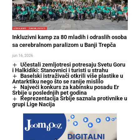
IZDVAJAMO
ZANIMLJIVOSTI
Inkluzivni kamp za 80 mladih i odraslih osoba
sa cerebralnom paralizom u Banji Trepča
jun 16, 2026
Učestali zemljotresi potresaju Svetu Goru
i Halkidiki: Stanovnici i turisti u strahu
Baselski istraživači otkrili više plastike u
Antarktiku nego što se ranije mislilo
Najveći konkurs za kabinsku posadu Er
Srbije u poslednjih pet godina
Reprezentacija Srbije saznala protivnike u
grupi Lige Nacija