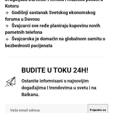
Kotoru
Godišnji sastanak Svetskog ekonomskog
foruma u Davosu
Švajcarci sve ređe planiraju kupovinu novih
pametnih telefona
Švajcarska je domaćin na globalnom samitu o
bezbednosti pacijenata
BUDITE U TOKU 24H!
Ostanite informisani o najnovijim
događajima I trendovima u svetu i na
Balkanu.