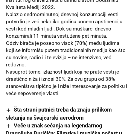
institut fog Univerziteta u Cirihu u svom Godišniku
Kvaliteta Mediji 2022.
Nalaz o sedmominutnoj dnevnoj konzumaciji vesti
potvrdio je već nekoliko godina uočenu apstinenciju
vesti kod mlađih ljudi. Dok su muškarci dnevno
konzumirali 11 minuta vesti, žene pet minuta.
Odziv birača je posebno visok (70%) među ljudima
koji se informišu putem tradicionalnih medija kao što
su novine, radio ili televizija – ne intenzivno, već
redovno.
Nasuprot tome, izlaznost ljudi koji ne prate vesti je
drastično niža i iznosi 30%. Za ovu grupu od 38%
stanovništva tipično je i niže interesovanje za politiku i
veće nepoverenje vlasti.
Šta strani putnici treba da znaju prilikom
sletanja na švajcarski aerodrom
Veče u znak sećanja na legendarnog
Dragoljuba Đuričića: Filmska i muzička počast u