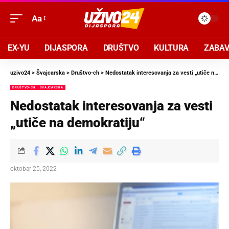
Aa
EX-YU
DIJASPORA
DRUŠTVO
KULTURA
ZABA
uzivo24
>
Švajcarska
>
Društvo-ch
>
Nedostatak interesovanja za vesti „utiče na demokratiju“
DRUŠTVO-CH
ŠVAJCARSKA
Nedostatak interesovanja za vesti
„utiče na demokratiju“
oktobar 25, 2022