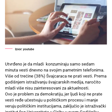
Izvor: youtube
Utvrđeno je da mladi konzumiraju samo sedam
minuta vesti dnevno na svojim pametnim telefonima.
Više od trećine (38%) Švajcaraca ne prati vesti. Prema
godišnjem istraživanju švajcarskih medija, naročito
mladi više nisu zainteresovani za aktuelnosti.
Ovo je problem za demokratiju, jer ljudi koji ne prate
vesti ređe učestvuju u političkom procesu i manje
veruju političkim institucijama, zaključio je istraživački