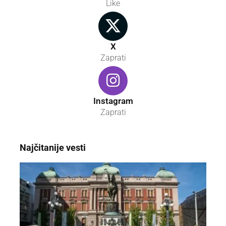
Like
X
Zaprati
Instagram
Zaprati
Najčitanije vesti