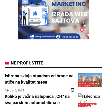
NE PROPUSTITE
Ishrana svinja otpadom od hrane ne
utiče na kvalitet mesa
DRUŠTVO
IZDVAJAMO
ŠVAJCARSKA
februar 6, 2024
Koliko je važna nalepnica „CH“ na
švajcarskim automobilima u
AUTO
IZDVAJAMO
ŠVAJCARSKA