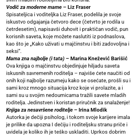
Vodič za moderne mame
– Liz Fraser
Spisateljica i voditeljka Liz Fraser, podelila je svoje
iskustvo odgajanja četvoro dece (četvrto je rodila u
četrdesetim), napisavši duhovit i praktičan vodič, pun
korisnih saveta, koje možete naslutiti iz podnaslova,
kao što je „Kako uživati u majčinstvu i biti zadovoljna i
seksi“.
Mama zna najbolje (i tata)
– Marina Knežević Barišić
Ova knjiga o majčinstvu objedinjuje hiljadu saveta
iskusnih savremenih roditelja – najviše ćete naučiti od
onih koji najbolje razumeju kako se osećate, prošli su i
sami kroz mnogo situacija kroz koje vi prolazite, a i
sami su u svojim nedoumicama tražili savete mladih
roditelja. Jedinstven i koristan priručnik za snalaženje!
Knjiga za nesavršene roditelje
– Irina Mlodik
Autorka
je dečiji psiholog, i tokom svoje karijere imala
je prilike da upozna I dečiju i roditeljsku stranu priče i
uvidela je koliko ih je teško uskladiti. Uprkos dobrim