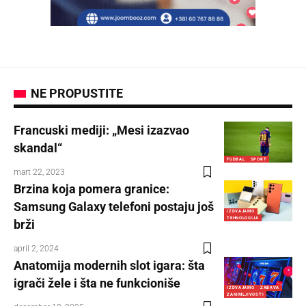
NE PROPUSTITE
Francuski mediji: „Mesi izazvao
skandal“
FUDBAL
SPORT
mart 22, 2023
Brzina koja pomera granice:
Samsung Galaxy telefoni postaju još
IZDVAJAMO
TEHNOLOGIJA
brži
april 2, 2024
Anatomija modernih slot igara: šta
igrači žele i šta ne funkcioniše
IZDVAJAMO
ZABAVA
ZANIMLJIVOSTI