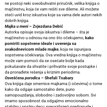
ne postoji neki sveobuhvatni priručnik, velika knjiga o
majčinstvu, koja će vam rešiti sve dileme. Ali možete
steći uvid kroz iskustva koje sa vama dele autori nekih
dobrih knjiga.
Majka u meni
– Zvjezdana Debić
Autorka opisuje svoja iskustva i dileme – šta je
majčinstvo u odnosu na ono što očekujemo,
kako
pomiriti sopstvene ideale i uverenja sa
svakodnevicom mlade majke
, koja ne ispunjava
sopstvena očekivanja. Ova vredna knjiga o majčinstvu
može vam pomoći da se osećate bolje kada
pokušavate da shvatite i prihvatite svoje postupke i
da pronađete rešenja u kriznim periodima.
Osvešćena porodica
– Shefali Tsabary
Ova knjiga daje smernice majkama (i očevima) o tome
kako da odgaje samostalno dete, puno
samopouzdanja, slobodno i zadovoljno sobom. Svi
imamo sposobnost da odgajimo emocionalno
stabilnu i snažnu decu, prevazilazeći predrasude i