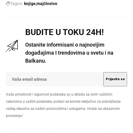
Tagovi:
knjige
majčinstvo
BUDITE U TOKU 24H!
Ostanite informisani o najnovijim
događajima I trendovima u svetu i na
Balkanu.
Vaša privatnost i sigurnost podataka su u skladu sa svim važećim
zakonima o zaštiti podataka, podaci se koriste isključivo za poboljšanje
vašeg iskustva sa našim proizvodima i uslugama. Hvala na ukazanom
poverenju!