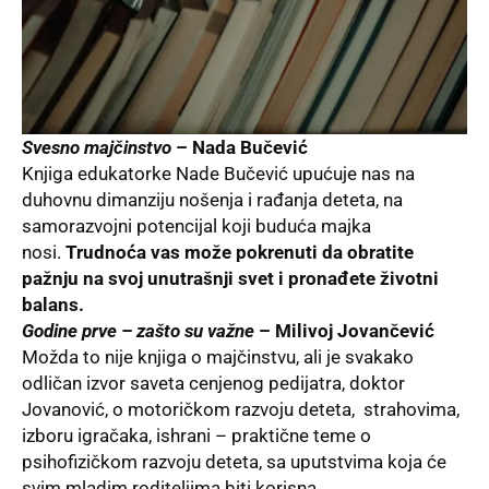
Svesno majčinstvo
– Nada Bučević
Knjiga edukatorke Nade Bučević upućuje nas na
duhovnu dimanziju nošenja i rađanja deteta, na
samorazvojni potencijal koji buduća majka
nosi.
Trudnoća vas može pokrenuti da obratite
pažnju na svoj unutrašnji svet i pronađete životni
balans.
Godine prve – zašto su važne
– Milivoj Jovančević
Možda to nije knjiga o majčinstvu, ali je svakako
odličan izvor saveta cenjenog pedijatra, doktor
Jovanović, o motoričkom razvoju deteta, strahovima,
izboru igračaka, ishrani – praktične teme o
psihofizičkom razvoju deteta, sa uputstvima koja će
svim mladim roditeljima biti korisna.