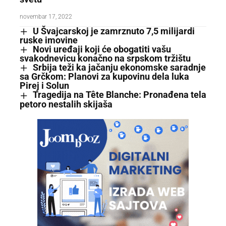
novembar 17, 2022
U Švajcarskoj je zamrznuto 7,5 milijardi
ruske imovine
Novi uređaji koji će obogatiti vašu
svakodnevicu konačno na srpskom tržištu
Srbija teži ka jačanju ekonomske saradnje
sa Grčkom: Planovi za kupovinu dela luka
Pirej i Solun
Tragedija na Tête Blanche: Pronađena tela
petoro nestalih skijaša