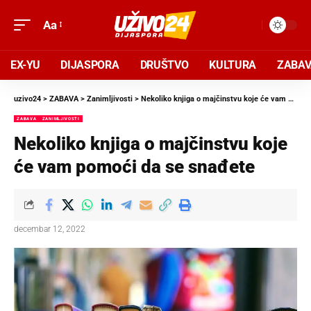
Aa
EX-YU
DIJASPORA
DRUŠTVO
KULTURA
ZABA
uzivo24
>
ZABAVA
>
Zanimljivosti
>
Nekoliko knjiga o majčinstvu koje će vam pomoći da se snađete
ZABAVA
ZANIMLJIVOSTI
Nekoliko knjiga o majčinstvu koje
će vam pomoći da se snađete
decembar 12, 2022