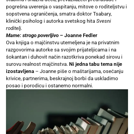
pogrešna uverenja o vaspitanju, mitove o roditeljstvu i
sopstvena ograničenja, smatra doktor Tsabary,
klinički psiholog i autorka svetskog hita
Svesni
roditelj.
Mame: strogo poverljivo
– Joanne Fedler
Ova knjiga o majčinstvu utemeljena je na privatnim
razgovorima autorke sa svojim prijateljicama i na
šokantan i duhovit način razotkriva ponekad sirovu i
surovu realnost majčinstva.
Ni jedna tabu tema nije
izostavljena
– Joanne piše o maštarijama, osećanju
krivice, partnerima, beskrajnoj borbi da uskladimo
posao i porodicu i ostanemo normalni.