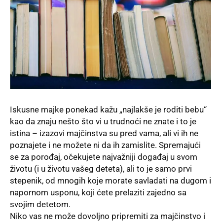
Iskusne majke ponekad kažu „najlakše je roditi bebu“
kao da znaju nešto što vi u trudnoći ne znate i to je
istina – izazovi majčinstva su pred vama, ali vi ih ne
poznajete i ne možete ni da ih zamislite. Spremajući
se za porođaj, očekujete najvažniji događaj u svom
životu (i u životu vašeg deteta), ali to je samo prvi
stepenik, od mnogih koje morate savladati na dugom i
napornom usponu, koji ćete prelaziti zajedno sa
svojim detetom.
Niko vas ne može dovoljno pripremiti za majčinstvo i