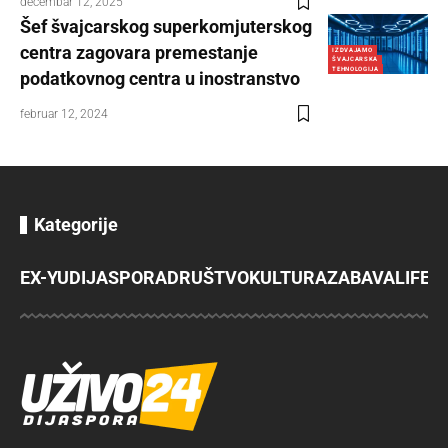
decembar 12, 2025
Šef švajcarskog superkomjuterskog
centra zagovara premestanje
IZDVAJAMO
ŠVAJCARSKA
TEHNOLOGIJA
podatkovnog centra u inostranstvo
februar 12, 2024
Kategorije
EX-YU
DIJASPORA
DRUŠTVO
KULTURA
ZABAVA
LIFES