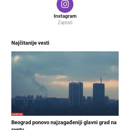
Instagram
Zaprati
Najčitanije vesti
DRUŠTVO
Beograd ponovo najzagađeniji glavni grad na
svetu