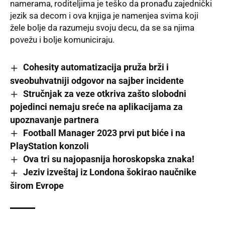
namerama, roditeljima je teško da pronađu zajednički
jezik sa decom i ova knjiga je namenjea svima koji
žele bolje da razumeju svoju decu, da se sa njima
povežu i bolje komuniciraju.
Cohesity automatizacija pruža brži i
sveobuhvatniji odgovor na sajber incidente
Stručnjak za veze otkriva zašto slobodni
pojedinci nemaju sreće na aplikacijama za
upoznavanje partnera
Football Manager 2023 prvi put biće i na
PlayStation konzoli
Ova tri su najopasnija horoskopska znaka!
Jeziv izveštaj iz Londona šokirao naučnike
širom Evrope