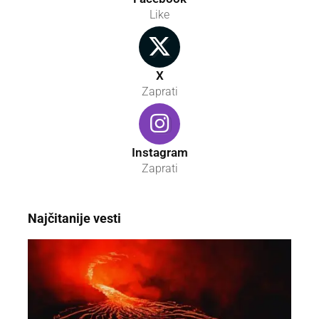
Like
X
Zaprati
Instagram
Zaprati
Najčitanije vesti