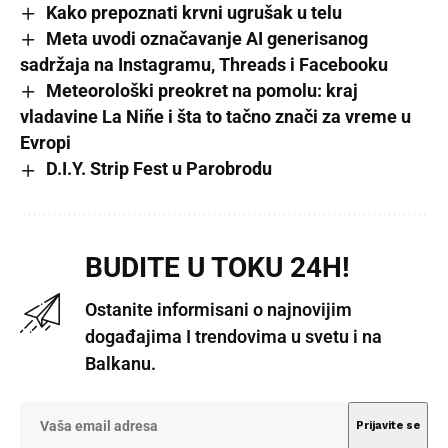
Kako prepoznati krvni ugrušak u telu
Meta uvodi označavanje AI generisanog
sadržaja na Instagramu, Threads i Facebooku
Meteorološki preokret na pomolu: kraj
vladavine La Niñe i šta to tačno znači za vreme u
Evropi
D.I.Y. Strip Fest u Parobrodu
BUDITE U TOKU 24H!
Ostanite informisani o najnovijim
događajima I trendovima u svetu i na
Balkanu.