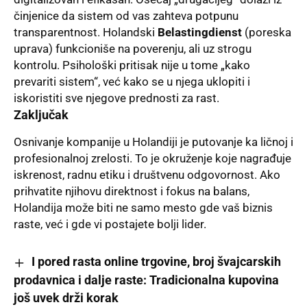
činjenice da sistem od vas zahteva potpunu
transparentnost. Holandski
Belastingdienst
(poreska
uprava) funkcioniše na poverenju, ali uz strogu
kontrolu. Psihološki pritisak nije u tome „kako
prevariti sistem“, već kako se u njega uklopiti i
iskoristiti sve njegove prednosti za rast.
Zaključak
Osnivanje kompanije u Holandiji je putovanje ka ličnoj i
profesionalnoj zrelosti. To je okruženje koje nagrađuje
iskrenost, radnu etiku i društvenu odgovornost. Ako
prihvatite njihovu direktnost i fokus na balans,
Holandija može biti ne samo mesto gde vaš biznis
raste, već i gde vi postajete bolji lider.
I pored rasta online trgovine, broj švajcarskih
prodavnica i dalje raste: Tradicionalna kupovina
još uvek drži korak