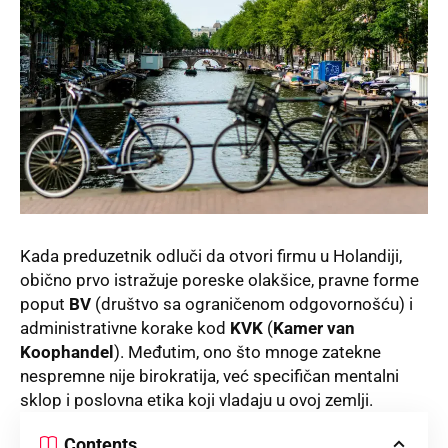
Kada preduzetnik odluči da otvori firmu u Holandiji,
obično prvo istražuje poreske olakšice, pravne forme
poput
BV
(društvo sa ograničenom odgovornošću) i
administrativne korake kod
KVK
(
Kamer van
Koophandel
). Međutim, ono što mnoge zatekne
nespremne nije birokratija, već specifičan mentalni
sklop i poslovna etika koji vladaju u ovoj zemlji.
Contents