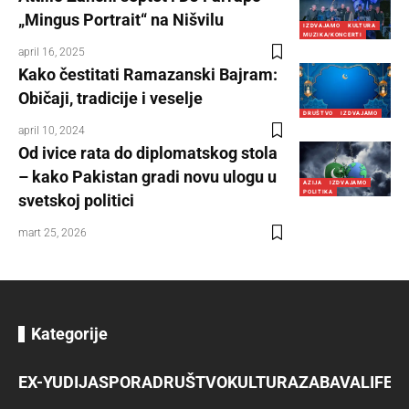
„Mingus Portrait“ na Nišvilu
IZDVAJAMO
KULTURA
MUZIKA/KONCERTI
april 16, 2025
Kako čestitati Ramazanski Bajram:
Običaji, tradicije i veselje
DRUŠTVO
IZDVAJAMO
april 10, 2024
Od ivice rata do diplomatskog stola
– kako Pakistan gradi novu ulogu u
AZIJA
IZDVAJAMO
POLITIKA
svetskoj politici
mart 25, 2026
Kategorije
EX-YU
DIJASPORA
DRUŠTVO
KULTURA
ZABAVA
LIFES