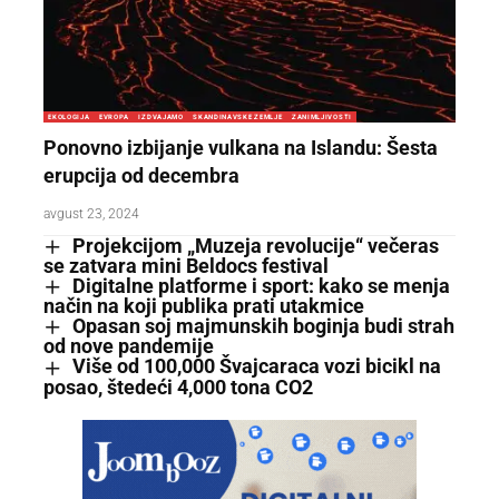
EKOLOGIJA
EVROPA
IZDVAJAMO
SKANDINAVSKE ZEMLJE
ZANIMLJIVOSTI
Ponovno izbijanje vulkana na Islandu: Šesta
erupcija od decembra
avgust 23, 2024
Projekcijom „Muzeja revolucije“ večeras
se zatvara mini Beldocs festival
Digitalne platforme i sport: kako se menja
način na koji publika prati utakmice
Opasan soj majmunskih boginja budi strah
od nove pandemije
Više od 100,000 Švajcaraca vozi bicikl na
posao, štedeći 4,000 tona CO2