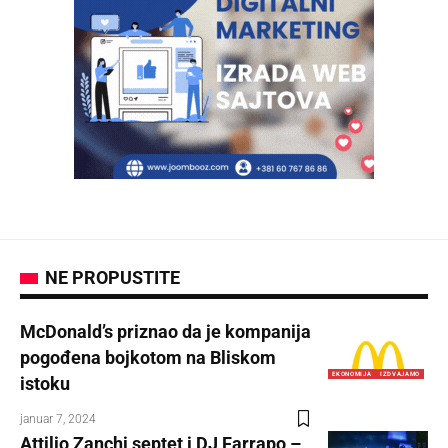
NE PROPUSTITE
McDonald’s priznao da je kompanija
pogođena bojkotom na Bliskom
EKONOMIJA
IZDVAJAMO
istoku
januar 7, 2024
Attilio Zanchi septet i DJ Farrapo –