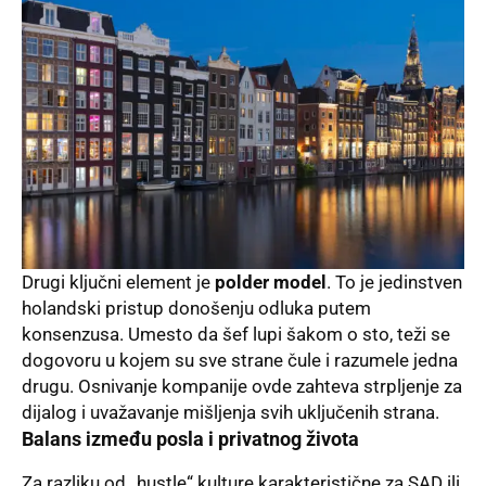
Drugi ključni element je
polder model
. To je jedinstven
holandski pristup donošenju odluka putem
konsenzusa. Umesto da šef lupi šakom o sto, teži se
dogovoru u kojem su sve strane čule i razumele jedna
drugu. Osnivanje kompanije ovde zahteva strpljenje za
dijalog i uvažavanje mišljenja svih uključenih strana.
Balans između posla i privatnog života
Za razliku od „hustle“ kulture karakteristične za SAD ili