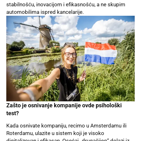
stabilnošću, inovacijom i efikasnošću, a ne skupim
automobilima ispred kancelarije.
Zašto je osnivanje kompanije ovde psihološki
test?
Kada osnivate kompaniju, recimo u Amsterdamu ili
Roterdamu, ulazite u sistem koji je visoko
digitalizovan i efikasan. Osećaj „drugačijeg“ dolazi iz