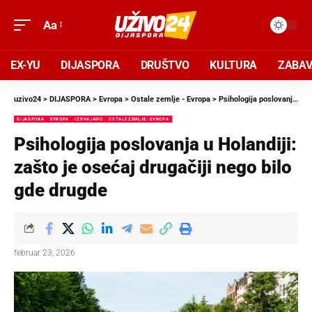
Aa
EX-YU
DIJASPORA
DRUŠTVO
KULTURA
ZABA
uzivo24
>
DIJASPORA
>
Evropa
>
Ostale zemlje - Evropa
>
Psihologija poslovanja u Holandiji: zašto je osećaj drugačiji nego bilo gde drugde
DIJASPORA
EVROPA
IZDVAJAMO
OSTALE ZEMLJE - EVROPA
Psihologija poslovanja u Holandiji:
zašto je osećaj drugačiji nego bilo
gde drugde
februar 23, 2026