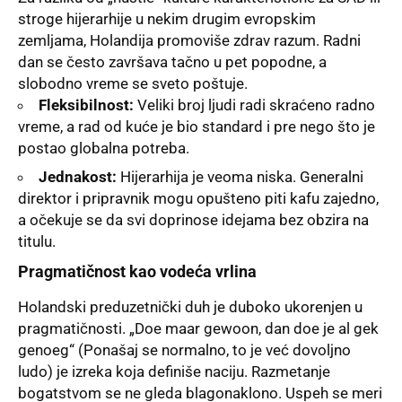
stroge hijerarhije u nekim drugim evropskim
zemljama, Holandija promoviše zdrav razum. Radni
dan se često završava tačno u pet popodne, a
slobodno vreme se sveto poštuje.
Fleksibilnost:
Veliki broj ljudi radi skraćeno radno
vreme, a rad od kuće je bio standard i pre nego što je
postao globalna potreba.
Jednakost:
Hijerarhija je veoma niska. Generalni
direktor i pripravnik mogu opušteno piti kafu zajedno,
a očekuje se da svi doprinose idejama bez obzira na
titulu.
Pragmatičnost kao vodeća vrlina
Holandski preduzetnički duh je duboko ukorenjen u
pragmatičnosti. „Doe maar gewoon, dan doe je al gek
genoeg“ (Ponašaj se normalno, to je već dovoljno
ludo) je izreka koja definiše naciju. Razmetanje
bogatstvom se ne gleda blagonaklono. Uspeh se meri