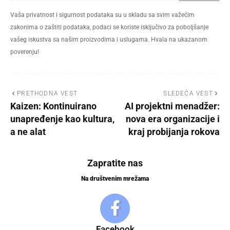
Vaša privatnost i sigurnost podataka su u skladu sa svim važećim
zakonima o zaštiti podataka, podaci se koriste isključivo za poboljšanje
vašeg iskustva sa našim proizvodima i uslugama. Hvala na ukazanom
poverenju!
PRETHODNA VEST
SLEDEĆA VEST
Kaizen: Kontinuirano
AI projektni menadžer:
unapređenje kao kultura,
nova era organizacije i
a ne alat
kraj probijanja rokova
Zapratite nas
Na društvenim mrežama
Facebook