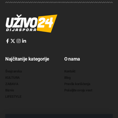
Najčitanije kategorije
O nama
Švajcarska
Kontakt
KULTURA
Blog
ZABAVA
Pravila korišćenja
Biznis
Pošaljite svoju vest
LIFESTYLE