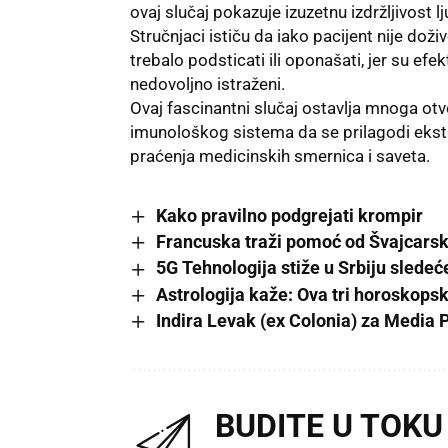
ovaj slučaj pokazuje izuzetnu izdržljivost
Stručnjaci ističu da iako pacijent nije do
trebalo podsticati ili oponašati, jer su ef
nedovoljno istraženi.
Ovaj fascinantni slučaj ostavlja mnoga ot
imunološkog sistema da se prilagodi eks
praćenja medicinskih smernica i saveta.
Kako pravilno podgrejati krompir
Francuska traži pomoć od Švajcarsk
5G Tehnologija stiže u Srbiju sledeć
Astrologija kaže: Ova tri horoskop
Indira Levak (ex Colonia) za Media 
BUDITE U TOKU