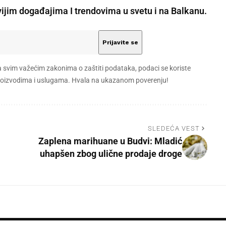
vijim događajima I trendovima u svetu i na Balkanu.
a svim važećim zakonima o zaštiti podataka, podaci se koriste
 proizvodima i uslugama. Hvala na ukazanom poverenju!
SLEDEĆA VEST
Zaplena marihuane u Budvi: Mladić
uhapšen zbog ulične prodaje droge