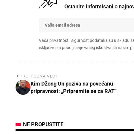
Ostanite informisani o najno
Vaša privatnost i sigurnost podataka su u skladu s
isključivo za poboljšanje vašeg iskustva sa našim
PRETHODNA VEST
Kim Džong Un poziva na povećanu
pripravnost: „Pripremite se za RAT“
NE PROPUSTITE