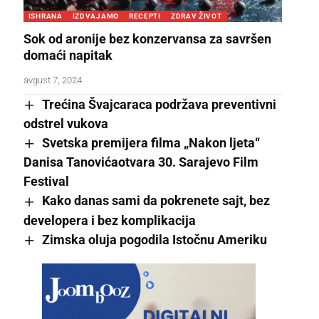
ISHRANA
IZDVAJAMO
RECEPTI
ZDRAV ŽIVOT
Sok od aronije bez konzervansa za savršen
domaći napitak
avgust 7, 2024
Trećina Švajcaraca podržava preventivni
odstrel vukova
Svetska premijera filma „Nakon ljeta“
Danisa Tanovićaotvara 30. Sarajevo Film
Festival
Kako danas sami da pokrenete sajt, bez
developera i bez komplikacija
Zimska oluja pogodila Istočnu Ameriku