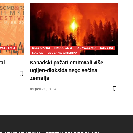
ZDVAJAMO
DIJASPORA
EKOLOGIJA
IZDVAJAMO
KANADA
NAUKA
SEVERNA AMERIKA
val
Kanadski požari emitovali više
ugljen-dioksida nego većina
zemalja
avgust 30, 2024