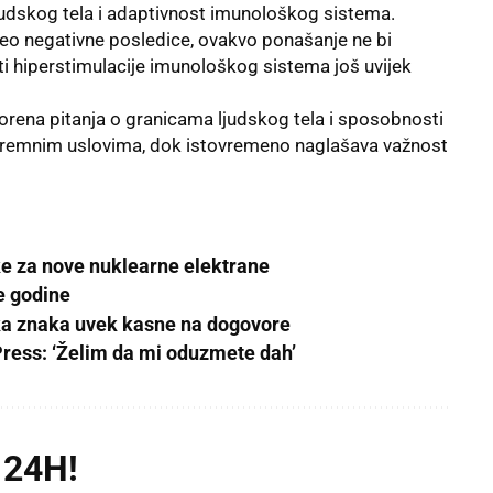
 ljudskog tela i adaptivnost imunološkog sistema.
živeo negativne posledice, ovakvo ponašanje ne bi
ekti hiperstimulacije imunološkog sistema još uvijek
vorena pitanja o granicama ljudskog tela i sposobnosti
tremnim uslovima, dok istovremeno naglašava važnost
e za nove nuklearne elektrane
e godine
ska znaka uvek kasne na dogovore
Press: ‘Želim da mi oduzmete dah’
 24H!