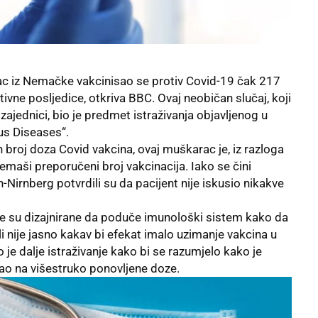
c iz Nemačke vakcinisao se protiv Covid-19 čak 217
tivne posljedice, otkriva BBC. Ovaj neobičan slučaj, koji
 zajednici, bio je predmet istraživanja objavljenog u
us Diseases“.
broj doza Covid vakcina, ovaj muškarac je, iz razloga
emaši preporučeni broj vakcinacija. Iako se čini
-Nirnberg potvrdili su da pacijent nije iskusio nikakve
ne su dizajnirane da poduče imunološki sistem kako da
li nije jasno kakav bi efekat imalo uzimanje vakcina u
 je dalje istraživanje kako bi se razumjelo kako je
o na višestruko ponovljene doze.