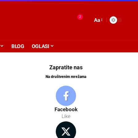
2
Aa
BLOG
OGLASI
Zapratite nas
Na društvenim mrežama
Facebook
Like