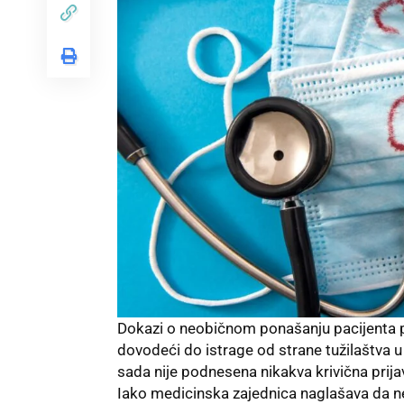
Dokazi o neobičnom ponašanju pacijenta pr
dovodeći do istrage od strane tužilaštva
sada nije podnesena nikakva krivična prija
Iako medicinska zajednica naglašava da n