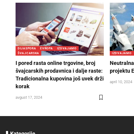
DIJASPORA
EVROPA
IZDVAJAMO
ŠVAJCARSKA
IZDVAJAMO
I pored rasta online trgovine, broj
Neutralna
švajcarskih prodavnica i dalje raste:
projektu 
Tradicionalna kupovina još uvek drži
april 10, 2024
korak
avgust 17, 2024
Kategorije