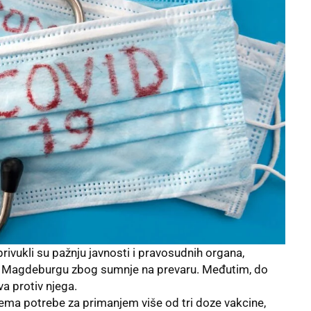
ivukli su pažnju javnosti i pravosudnih organa,
 u Magdeburgu zbog sumnje na prevaru. Međutim, do
va protiv njega.
ema potrebe za primanjem više od tri doze vakcine,