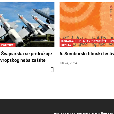
DOGAĐAJI
FILM/TV/POZORIŠTE
I
POLITIKA
SRBIJA
 Švajcarska se pridružuje
6. Somborski filmski festi
Evropskog neba zaštite
jun 24, 2024