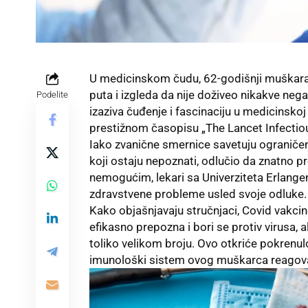
U medicinskom čudu, 62-godišnji muškara
puta i izgleda da nije doživeo nikakve nega
Podelite
izaziva čuđenje i fascinaciju u medicinskoj
prestižnom časopisu „The Lancet Infectio
Iako zvanične smernice savetuju ograničen 
koji ostaju nepoznati, odlučio da znatno pr
nemogućim, lekari sa Univerziteta Erlangen
zdravstvene probleme usled svoje odluke.
Kako objašnjavaju stručnjaci, Covid vakci
efikasno prepozna i bori se protiv virusa, a
toliko velikom broju. Ovo otkriće pokrenulo
imunološki sistem ovog muškarca reagova