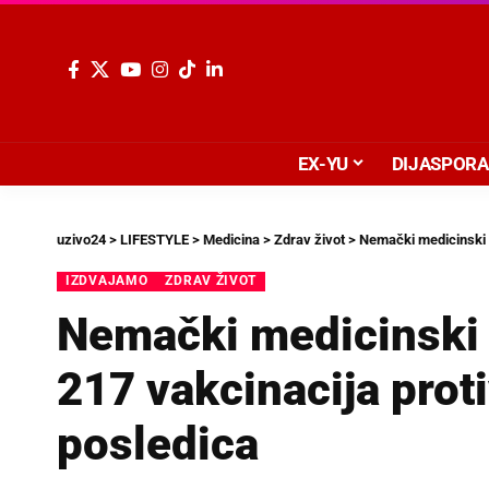
EX-YU
DIJASPORA
uzivo24
>
LIFESTYLE
>
Medicina
>
Zdrav život
>
Nemački medicinski 
IZDVAJAMO
ZDRAV ŽIVOT
Nemački medicinski
217 vakcinacija prot
posledica