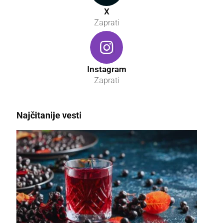
X
Zaprati
Instagram
Zaprati
Najčitanije vesti