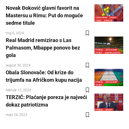
Novak Đoković glavni favorit na
Mastersu u Rimu: Put do moguće
IZDVAJAMO
SPORT
TENIS
ZABAVA
sedme titule
maj 6, 2024
Real Madrid remizirao s Las
Palmasom, Mbappe ponovo bez
FUDBAL
IZDVAJAMO
SPORT
ZANIMLJIVOSTI
gola
avgust 30, 2024
Obala Slonovače: Od krize do
trijumfa na Afričkom kupu nacija
FUDBAL
IZDVAJAMO
SPORT
februar 12, 2024
TERZIĆ: Plaćanje poreza je najveći
dokaz patriotizma
FUDBAL
SPORT
mart 24, 2023