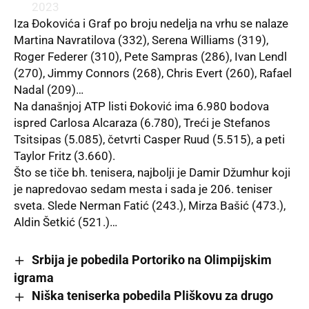
2023
Iza Đokovića i Graf po broju nedelja na vrhu se nalaze
Martina Navratilova (332), Serena Williams (319),
Roger Federer (310), Pete Sampras (286), Ivan Lendl
(270), Jimmy Connors (268), Chris Evert (260), Rafael
Nadal (209)…
Na današnjoj ATP listi Đoković ima 6.980 bodova
ispred Carlosa Alcaraza (6.780), Treći je Stefanos
Tsitsipas (5.085), četvrti Casper Ruud (5.515), a peti
Taylor Fritz (3.660).
Što se tiče bh. tenisera, najbolji je Damir Džumhur koji
je napredovao sedam mesta i sada je 206. teniser
sveta. Slede Nerman Fatić (243.), Mirza Bašić (473.),
Aldin Šetkić (521.)…
Srbija je pobedila Portoriko na Olimpijskim
igrama
Niška teniserka pobedila Pliškovu za drugo