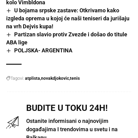
kolo Vimbldona
U bojama srpske zastave: Otkrivamo kako
izgleda oprema u kojoj će naši teniseri da jurišaju
na vrh Dejvis kupa!
Partizan slavio protiv Zvezde i došao do titule
ABA lige
POLJSKA- ARGENTINA
Tagovi:
atplista
novakdjokovic
tenis
BUDITE U TOKU 24H!
Ostanite informisani o najnovijim
događajima I trendovima u svetu i na
Balkanu.