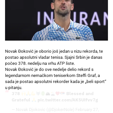
Novak Đoković je oborio još jedan u nizu rekorda, te
postao apsolutni vladar tenisa. Sjajni Srbin je danas
počeo 378. nedelju na vrhu
ATP liste
.
Novak Đoković je do
ove nedelje
delio rekord s
legendarnom nemačkom teniserkom Steffi Graf, a
sada je postao apsolutni rekorder kada je „beli sport“
u pitanju.
378
🏔
Blessed and
Grateful
pic.twitter.com/AK5UIfvv7g
— Novak Djokovic (@DjokerNole)
February 27,