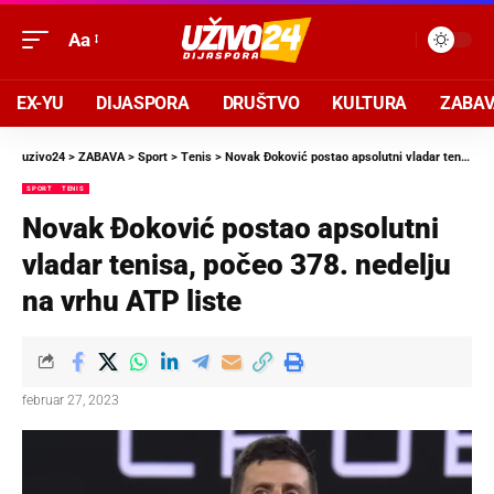
Aa
EX-YU
DIJASPORA
DRUŠTVO
KULTURA
ZABA
uzivo24
>
ZABAVA
>
Sport
>
Tenis
>
Novak Đoković postao apsolutni vladar tenisa, počeo 378. nedelju na vrhu ATP liste
SPORT
TENIS
Novak Đoković postao apsolutni
vladar tenisa, počeo 378. nedelju
na vrhu ATP liste
februar 27, 2023