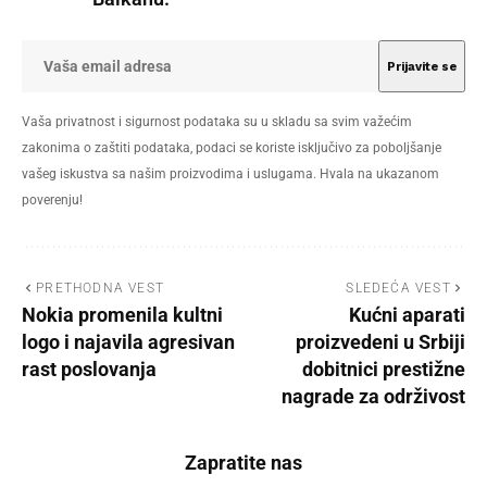
Vaša privatnost i sigurnost podataka su u skladu sa svim važećim
zakonima o zaštiti podataka, podaci se koriste isključivo za poboljšanje
vašeg iskustva sa našim proizvodima i uslugama. Hvala na ukazanom
poverenju!
PRETHODNA VEST
SLEDEĆA VEST
Nokia promenila kultni
Kućni aparati
logo i najavila agresivan
proizvedeni u Srbiji
rast poslovanja
dobitnici prestižne
nagrade za održivost
Zapratite nas