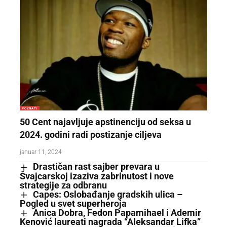
POZNATI
50 Cent najavljuje apstinenciju od seksa u
2024. godini radi postizanje ciljeva
januar 11, 2024
Drastičan rast sajber prevara u
Švajcarskoj izaziva zabrinutost i nove
strategije za odbranu
Capes: Oslobađanje gradskih ulica –
Pogled u svet superheroja
Anica Dobra, Fedon Papamihael i Ademir
Kenović laureati nagrada “Aleksandar Lifka”