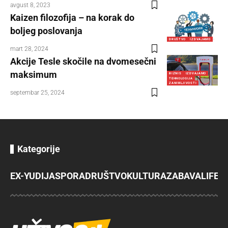
avgust 8, 2023
Kaizen filozofija – na korak do
boljeg poslovanja
DRUŠTVO
IZDVAJAMO
mart 28, 2024
Akcije Tesle skočile na dvomesečni
maksimum
BIZNIS
IZDVAJAMO
TEHNOLOGIJA
ZANIMLJIVOSTI
septembar 25, 2024
Kategorije
EX-YU
DIJASPORA
DRUŠTVO
KULTURA
ZABAVA
LIFES