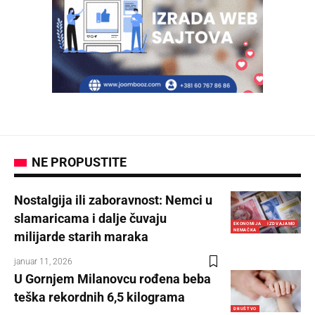
NE PROPUSTITE
Nostalgija ili zaboravnost: Nemci u
slamaricama i dalje čuvaju
EKONOMIJA
IZDVAJAMO
NEMAČKA
milijarde starih maraka
januar 11, 2026
U Gornjem Milanovcu rođena beba
teška rekordnih 6,5 kilograma
DRUŠTVO