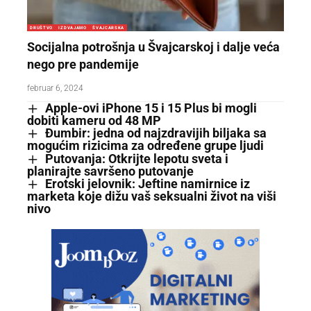
DRUŠTVO
IZDVAJAMO
ŠVAJCARSKA
Socijalna potrošnja u Švajcarskoj i dalje veća
nego pre pandemije
februar 6, 2024
Apple-ovi iPhone 15 i 15 Plus bi mogli
dobiti kameru od 48 MP
Đumbir: jedna od najzdravijih biljaka sa
mogućim rizicima za određene grupe ljudi
Putovanja: Otkrijte lepotu sveta i
planirajte savršeno putovanje
Erotski jelovnik: Jeftine namirnice iz
marketa koje dižu vaš seksualni život na viši
nivo