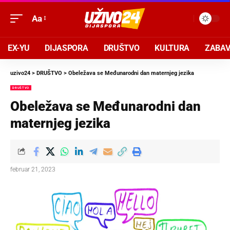
Aa
EX-YU
DIJASPORA
DRUŠTVO
KULTURA
ZABA
uzivo24
>
DRUŠTVO
>
Obeležava se Međunarodni dan maternjeg jezika
DRUŠTVO
Obeležava se Međunarodni dan
maternjeg jezika
februar 21, 2023