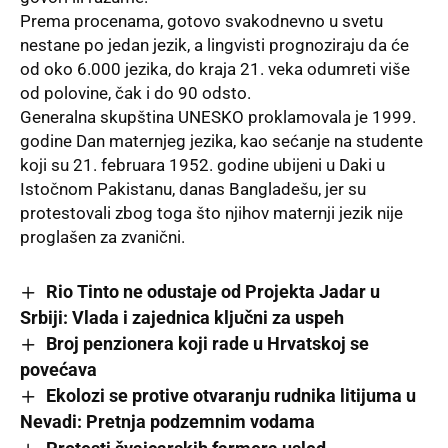
Prema procenama, gotovo svakodnevno u svetu
nestane po jedan jezik, a lingvisti prognoziraju da će
od oko 6.000 jezika, do kraja 21. veka odumreti više
od polovine, čak i do 90 odsto.
Generalna skupština UNESKO proklamovala je 1999.
godine Dan maternjeg jezika, kao sećanje na studente
koji su 21. februara 1952. godine ubijeni u Daki u
Istočnom Pakistanu, danas Bangladešu, jer su
protestovali zbog toga što njihov maternji jezik nije
proglašen za zvanični.
Rio Tinto ne odustaje od Projekta Jadar u
Srbiji: Vlada i zajednica ključni za uspeh
Broj penzionera koji rade u Hrvatskoj se
povećava
Ekolozi se protive otvaranju rudnika litijuma u
Nevadi: Pretnja podzemnim vodama