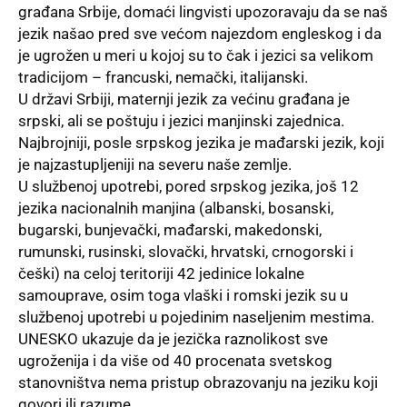
građana Srbije, domaći lingvisti upozoravaju da se naš
jezik našao pred sve većom najezdom engleskog i da
je ugrožen u meri u kojoj su to čak i jezici sa velikom
tradicijom – francuski, nemački, italijanski.
U
državi Srbiji,
maternji jezik za većinu građana je
srpski, ali se poštuju i jezici manjinski zajednica.
Najbrojniji, posle srpskog jezika je mađarski jezik, koji
je najzastupljeniji na severu naše zemlje.
U službenoj upotrebi, pored srpskog jezika, još 12
jezika nacionalnih manjina (albanski, bosanski,
bugarski, bunjevački, mađarski, makedonski,
rumunski, rusinski, slovački, hrvatski, crnogorski i
češki) na celoj teritoriji 42 jedinice lokalne
samouprave, osim toga vlaški i romski jezik su u
službenoj upotrebi u pojedinim naseljenim mestima.
UNESKO
ukazuje da je jezička raznolikost sve
ugroženija i da više od 40 procenata svetskog
stanovništva nema pristup obrazovanju na jeziku koji
govori ili razume.