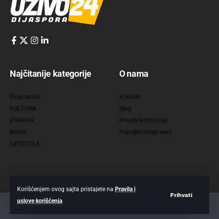
Najčitanije kategorije
O nama
Švajcarska
Kontakt
KULTURA
Blog
ZABAVA
Pravila korišćenja
Biznis
Pošaljite svoju vest
LIFESTYLE
Korišćenjem ovog sajta pristajete na
Pravila i
Prihvati
uslove korišćenja
2022 @
www.uzivo24.com