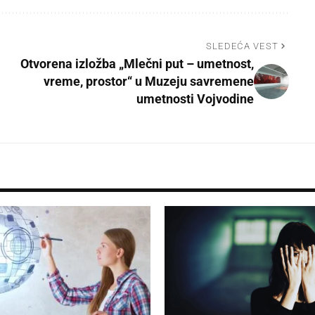
SLEDEĆA VEST
Otvorena izložba „Mlečni put – umetnost,
vreme, prostor“ u Muzeju savremene
umetnosti Vojvodine