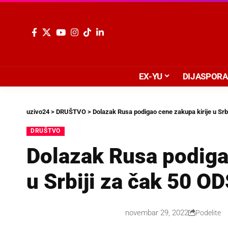
EX-YU
DIJASPORA
uzivo24
>
DRUŠTVO
>
Dolazak Rusa podigao cene zakupa kirije u Srb
DRUŠTVO
Dolazak Rusa podiga
u Srbiji za čak 50 O
novembar 29, 2022
Podelite