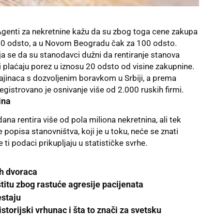
. Agenti za nekretnine kažu da su zbog toga cene zakupa
 50 odsto, a u Novom Beogradu čak za 100 odsto.
ja se da su stanodavci dužni da rentiranje stanova
i plaćaju porez u iznosu 20 odsto od visine zakupnine.
ajinaca s dozvoljenim boravkom u Srbiji, a prema
egistrovano je osnivanje više od 2.000 ruskih firmi.
ina
ana rentira više od pola miliona nekretnina, ali tek
 popisa stanovništva, koji je u toku, neće se znati
e ti podaci prikupljaju u
statističke svrhe.
ih dvoraca
štitu zbog rastuće agresije pacijenata
estaju
istorijski vrhunac i šta to znači za svetsku