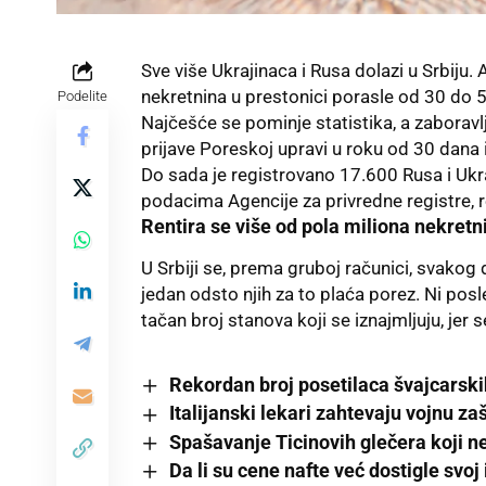
Sve više Ukrajinaca i Rusa dolazi u Srbiju
nekretnina u prestonici porasle od 30 do
Podelite
Najčešće se pominje statistika, a zaboravl
prijave Poreskoj upravi u roku od 30 dana 
Do sada je registrovano 17.600 Rusa i Ukr
podacima Agencije za privredne registre, r
Rentira se više od pola miliona nekretn
U Srbiji se, prema gruboj računici, svakog d
jedan odsto njih za to plaća porez. Ni posle
tačan broj stanova koji se iznajmljuju, jer s
Rekordan broj posetilaca švajcarsk
Italijanski lekari zahtevaju vojnu za
Spašavanje Ticinovih glečera koji n
Da li su cene nafte već dostigle svoj 