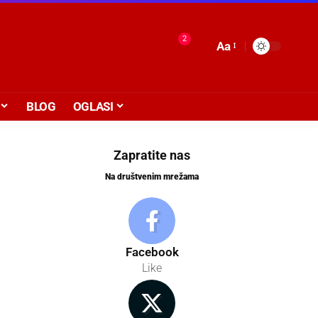
2
Aa
BLOG
OGLASI
Zapratite nas
Na društvenim mrežama
Facebook
Like