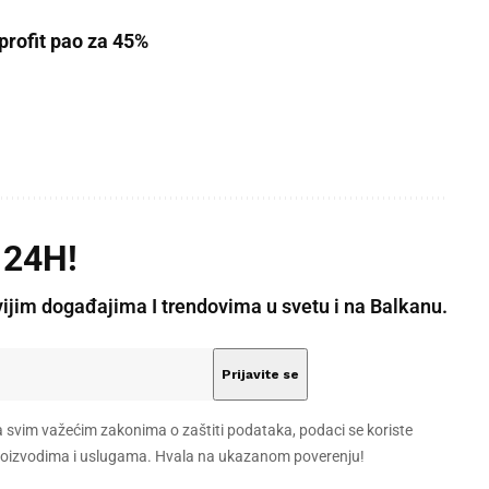
 profit pao za 45%
 24H!
vijim događajima I trendovima u svetu i na Balkanu.
a svim važećim zakonima o zaštiti podataka, podaci se koriste
 proizvodima i uslugama. Hvala na ukazanom poverenju!