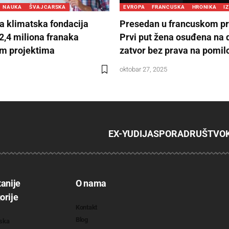
NAUKA
ŠVAJCARSKA
EVROPA
FRANCUSKA
HRONIKA
I
a klimatska fondacija
Presedan u francuskom p
 2,4 miliona franaka
Prvi put žena osuđena na 
im projektima
zatvor bez prava na pomil
oktobar 27, 2025
EX-YU
DIJASPORA
DRUŠTVO
tanije
O nama
orije
Kontakt
Blog
ska