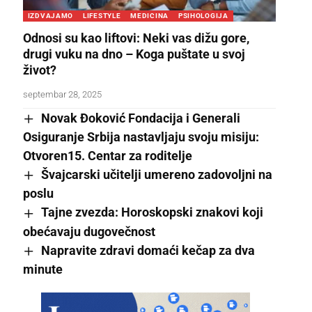
IZDVAJAMO
LIFESTYLE
MEDICINA
PSIHOLOGIJA
Odnosi su kao liftovi: Neki vas dižu gore,
drugi vuku na dno – Koga puštate u svoj
život?
septembar 28, 2025
Novak Đoković Fondacija i Generali
Osiguranje Srbija nastavljaju svoju misiju:
Otvoren15. Centar za roditelje
Švajcarski učitelji umereno zadovoljni na
poslu
Tajne zvezda: Horoskopski znakovi koji
obećavaju dugovečnost
Napravite zdravi domaći kečap za dva
minute