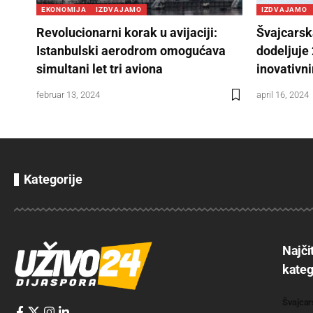
EKONOMIJA
IZDVAJAMO
IZDVAJAMO
Revolucionarni korak u avijaciji:
Švajcarsk
Istanbulski aerodrom omogućava
dodeljuje
simultani let tri aviona
inovativn
februar 13, 2024
april 16, 2024
Kategorije
Najči
kateg
Švajcar