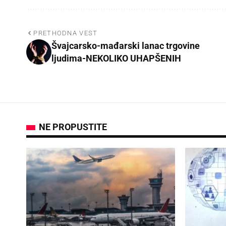
PRETHODNA VEST
Švajcarsko-mađarski lanac trgovine
ljudima-NEKOLIKO UHAPŠENIH
NE PROPUSTITE