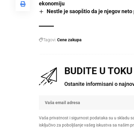
ekonomiju
Nestle je saopštio da je njegov neto
Tagovi:
Cene zakupa
BUDITE U TOKU
Ostanite informisani o najno
Vaša privatnost i sigurnost podataka su u skladu s
isključivo za poboljšanje vašeg iskustva sa našim