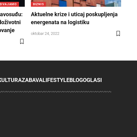
ZDVAJAMO
BIZNIS
ravosuđu:
Aktuelne krize i uticaj poskupljenja
doživotni
energenata na logistiku
ovanje
oktobar 24, 2022
KULTURA
ZABAVA
LIFESTYLE
BLOG
OGLASI