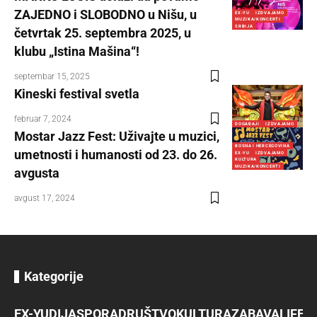
ZAJEDNO i SLOBODNO u Nišu, u
EX-YU
IZDVAJAMO
MUZIKA/KONCERTI
SRBIJA
četvrtak 25. septembra 2025, u
klubu „Istina Mašina“!
septembar 15, 2025
Kineski festival svetla
februar 7, 2024
DOGAĐAJI
IZDVAJAMO
Mostar Jazz Fest: Uživajte u muzici,
BOSNA I HERCEGOVINA
umetnosti i humanosti od 23. do 26.
EX-YU
IZDVAJAMO
KULTURA
MUZIKA/KONCERTI
avgusta
avgust 17, 2024
Kategorije
EX-YU
DIJASPORA
DRUŠTVO
KULTURA
ZABAVA
LIFES