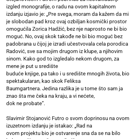
izgled monografije, o radu na ovom kapitalnom
izdanju izjavio je: „Pre svega, moram da kažem da mi
je slobodan pad kroz ovaj ozbiljan kosmički prostor
omogućila Zorica Hadžić, bez nje naprosto ne bi bio
moguć. No, ovaj skok takođe ne bi bio moguć bez
padobrana u čijoj je izradi učestvovala cela porodica
Radović, sve sa mojim drugom iz klupe, a njihovim
sinom. Kako god to izgledalo nekom drugom, za
mene je put u središte
buduće knjige, pa tako i u središte mnogih života, bio
spektakularan, kao skok Feliksa
Baumgartnera. Jedina razlika je u tome što sam ja
znao šta me čeka na kraju, a vi nećete,
dok ne probate”.
Slavimir Stojanović Futro o svom doprinosu na ovom
izuzetnom izdanju je istakao: „Rad na
ovom projektu bio je ostvarenje sna da se na bilo