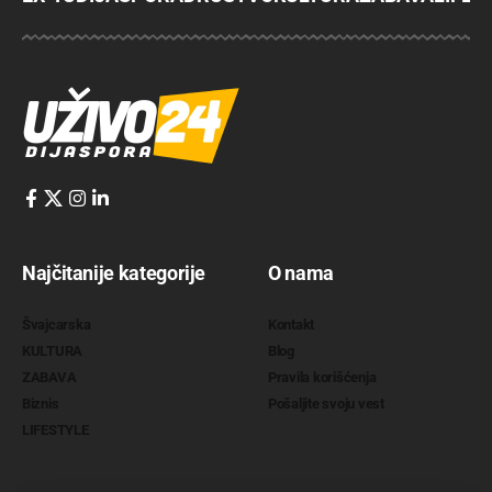
Najčitanije kategorije
O nama
Švajcarska
Kontakt
KULTURA
Blog
ZABAVA
Pravila korišćenja
Biznis
Pošaljite svoju vest
LIFESTYLE