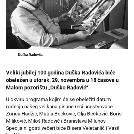
Duška Radovića
Veliki jubilej 100 godina Duška Radovića biće
obeležen u utorak, 29. novembra u 18 časova u
Malom pozorištu „Duško Radović“.
U okviru programa kojim će se obeležiti datum
rođenja našeg velikana pisane reči učestvovaće
Zorica Hadžić, Matija Bećković, Olja Bećković, Boris
Miljković, Miloš Radović i Branislava Milunov.
Specijalni gosti večeri biće Bisera Veletanlić i Vasil