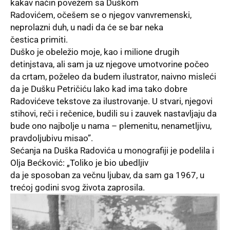
kakav način povežem sa Duškom
Radovićem, očešem se o njegov vanvremenski,
neprolazni duh, u nadi da će se bar neka
čestica primiti.
Duško je obeležio moje, kao i milione drugih
detinjstava, ali sam ja uz njegove umotvorine počeo
da crtam, poželeo da budem ilustrator, naivno misleći
da je Dušku Petričiću lako kad ima tako dobre
Radovićeve tekstove za ilustrovanje. U stvari, njegovi
stihovi, reči i rečenice, budili su i zauvek nastavljaju da
bude ono najbolje u nama – plemenitu, nenametljivu,
pravdoljubivu misao”.
Sećanja na Duška Radovića u monografiji je podelila i
Olja Bećković: „Toliko je bio ubedljiv
da je sposoban za večnu ljubav, da sam ga 1967, u
trećoj godini svog života zaprosila.