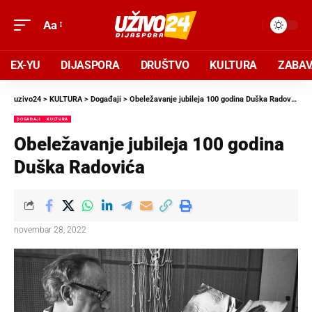
Aa
EX-YU
DIJASPORA
DRUŠTVO
KULTURA
ZABA
uzivo24
>
KULTURA
>
Događaji
>
Obeležavanje jubileja 100 godina Duška Radovića
DOGAĐAJI
KULTURA
Obeležavanje jubileja 100 godina
Duška Radovića
novembar 28, 2022