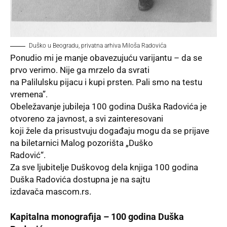
Duško u Beogradu, privatna arhiva Miloša Radovića
Ponudio mi je manje obavezujuću varijantu – da se
prvo verimo. Nije ga mrzelo da svrati
na Palilulsku pijacu i kupi prsten. Pali smo na testu
vremena”.
Obeležavanje jubileja 100 godina Duška Radovića je
otvoreno za javnost, a svi zainteresovani
koji žele da prisustvuju događaju mogu da se prijave
na biletarnici Malog pozorišta „Duško
Radović“.
Za sve ljubitelje Duškovog dela knjiga 100 godina
Duška Radovića dostupna je na sajtu
izdavača
mascom.rs
.
Kapitalna monografija – 100 godina Duška