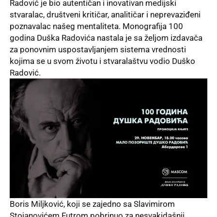
Radović je bio autentičan i inovativan medijski
stvaralac, društveni kritičar, analitičar i neprevaziđeni
poznavalac našeg mentaliteta. Monografija 100
godina Duška Radovića nastala je sa željom izdavača
za ponovnim uspostavljanjem sistema vrednosti
kojima se u svom životu i stvaralaštvu vodio Duško
Radović.
Boris Miljković, koji se zajedno sa Slavimirom
Stojanovićem Futrom pobrinuo za nesvakidašnji