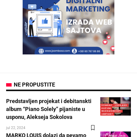
NE PROPUSTITE
Predstavljen projekat i debitanskti
DOGAĐAJI
IZDVAJAMO
album “Piano Solely” pijaniste u
KULTURA
MUZIKA/KONCERTI
UMETNOST
usponu, Alekseja Sokolova
jul 22, 2024
MARKO LOUIS dolazi da pevamo