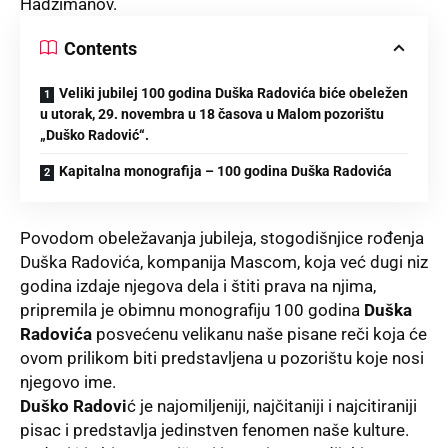
Hadžimanov.
Contents
Veliki jubilej 100 godina Duška Radovića biće obeležen
u utorak, 29. novembra u 18 časova u Malom pozorištu
„Duško Radović“.
Kapitalna monografija – 100 godina Duška Radovića
Povodom obeležavanja jubileja, stogodišnjice rođenja
Duška Radovića, kompanija Mascom, koja već dugi niz
godina izdaje njegova dela i štiti prava na njima,
pripremila je obimnu monografiju 100 godina
Duška
Radovića
posvećenu velikanu naše pisane reči koja će
ovom prilikom biti predstavljena u pozorištu koje nosi
njegovo ime.
Duško Radovi
ć je najomiljeniji, najčitaniji i najcitiraniji
pisac i predstavlja jedinstven fenomen naše kulture.