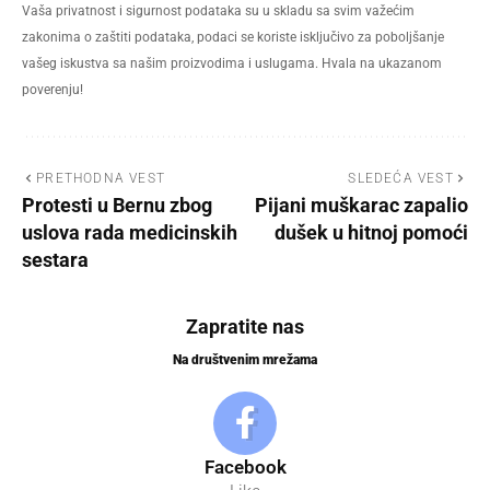
Vaša privatnost i sigurnost podataka su u skladu sa svim važećim
zakonima o zaštiti podataka, podaci se koriste isključivo za poboljšanje
vašeg iskustva sa našim proizvodima i uslugama. Hvala na ukazanom
poverenju!
PRETHODNA VEST
SLEDEĆA VEST
Protesti u Bernu zbog
Pijani muškarac zapalio
uslova rada medicinskih
dušek u hitnoj pomoći
sestara
Zapratite nas
Na društvenim mrežama
Facebook