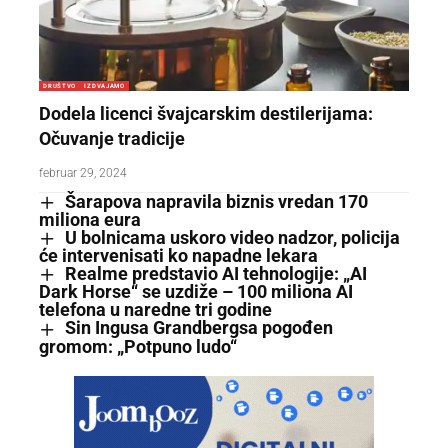
DRUŠTVO
IZDVAJAMO
Dodela licenci švajcarskim destilerijama:
Očuvanje tradicije
februar 29, 2024
Šarapova napravila biznis vredan 170
miliona eura
U bolnicama uskoro video nadzor, policija
će intervenisati ko napadne lekara
Realme predstavio AI tehnologije: „AI
Dark Horse“ se uzdiže – 100 miliona AI
telefona u naredne tri godine
Sin Ingusa Grandbergsa pogođen
gromom: „Potpuno ludo“