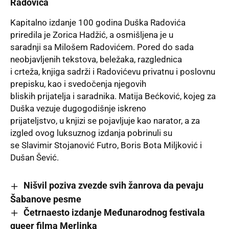
Radovića
Kapitalno izdanje 100 godina Duška Radovića
priredila je Zorica Hadžić, a osmišljena je u
saradnji sa Milošem Radovićem. Pored do sada
neobjavljenih tekstova, beležaka, razglednica
i crteža, knjiga sadrži i Radovićevu privatnu i poslovnu
prepisku, kao i svedočenja njegovih
bliskih prijatelja i saradnika. Matija Bećković, kojeg za
Duška vezuje dugogodišnje iskreno
prijateljstvo, u knjizi se pojavljuje kao narator, a za
izgled ovog luksuznog izdanja pobrinuli su
se Slavimir Stojanović Futro, Boris Bota Miljković i
Dušan Šević.
Nišvil poziva zvezde svih žanrova da pevaju
Šabanove pesme
Četrnaesto izdanje Međunarodnog festivala
queer filma Merlinka