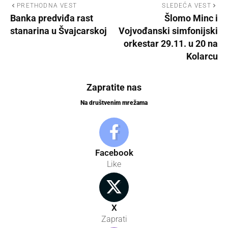
PRETHODNA VEST
SLEDEĆA VEST
Banka predviđa rast
Šlomo Minc i
stanarina u Švajcarskoj
Vojvođanski simfonijski
orkestar 29.11. u 20 na
Kolarcu
Zapratite nas
Na društvenim mrežama
Facebook
Like
X
Zaprati