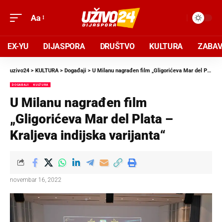
Aa
EX-YU
DIJASPORA
DRUŠTVO
KULTURA
ZABA
uzivo24
>
KULTURA
>
Događaji
>
U Milanu nagrađen film „Gligorićeva Mar del Plata – Kraljeva indijska varijanta“
DOGAĐAJI
KULTURA
U Milanu nagrađen film
„Gligorićeva Mar del Plata –
Kraljeva indijska varijanta“
novembar 16, 2022