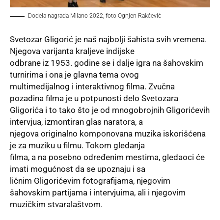
Dodela nagrada Milano 2022, foto Ognjen Rakčević
Svetozar Gligorić je naš najbolji šahista svih vremena.
Njegova varijanta kraljeve indijske
odbrane iz 1953. godine se i dalje igra na šahovskim
turnirima i ona je glavna tema ovog
multimedijalnog i interaktivnog filma. Zvučna
pozadina filma je u potpunosti delo Svetozara
Gligorića i to tako što je od mnogobrojnih Gligorićevih
intervjua, izmontiran glas naratora, a
njegova originalno komponovana muzika iskorišćena
je za muziku u filmu. Tokom gledanja
filma, a na posebno određenim mestima, gledaoci će
imati mogućnost da se upoznaju i sa
ličnim Gligorićevim fotografijama, njegovim
šahovskim partijama i intervjuima, ali i njegovim
muzičkim stvaralaštvom.