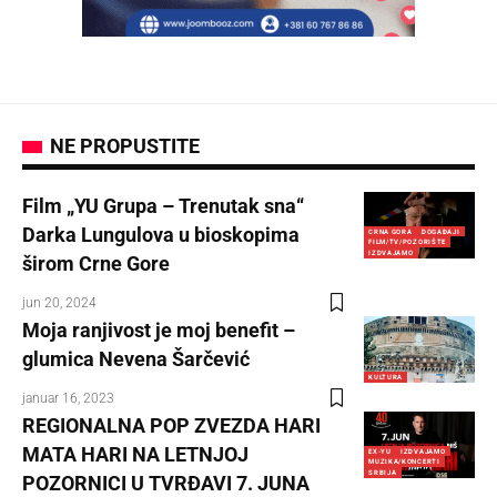
NE PROPUSTITE
Film „YU Grupa – Trenutak sna“
Darka Lungulova u bioskopima
CRNA GORA
DOGAĐAJI
FILM/TV/POZORIŠTE
IZDVAJAMO
širom Crne Gore
jun 20, 2024
Moja ranjivost je moj benefit –
glumica Nevena Šarčević
KULTURA
januar 16, 2023
REGIONALNA POP ZVEZDA HARI
MATA HARI NA LETNJOJ
EX-YU
IZDVAJAMO
MUZIKA/KONCERTI
SRBIJA
POZORNICI U TVRĐAVI 7. JUNA