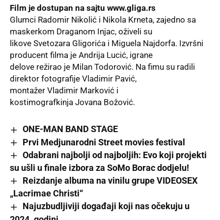
Film je dostupan na sajtu
www.gliga.rs
Glumci Radomir Nikolić i Nikola Krneta, zajedno sa
maskerkom Draganom Injac, oživeli su
likove Svetozara Gligorića i Miguela Najdorfa. Izvršni
producent filma je Andrija Lucić, igrane
delove režirao je Milan Todorović. Na fimu su radili
direktor fotografije Vladimir Pavić,
montažer Vladimir Marković i
kostimografkinja Jovana Božović.
ONE-MAN BAND STAGE
Prvi Medjunarodni Street movies festival
Odabrani najbolji od najboljih: Evo koji projekti
su ušli u finale izbora za SoMo Borac dodjelu!
Reizdanje albuma na vinilu grupe VIDEOSEX
„Lacrimae Christi“
Najuzbudljiviji događaji koji nas očekuju u
2024. godini