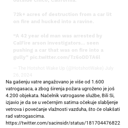
outside Chico, California.
72k+ acres of destruction from a car lit
on fire and hucked into a ravine.
“A 42 year old man was arrested by
CalFire arson investigators… seen
pushing a car that was on fire into a
gully”
pic.twitter.com/Tz6oDDTA6l
— The Hotshot Wake Up (@HotshotWake)
July
26, 2024
Na gašenju vatre angažovano je više od 1.600
vatrogasaca, a zbog širenja požara ugroženo je još
4.200 objekata. Načelnik vatrogasne službe, Bili Si,
izjavio je da se u večernjim satima očekuje slabljenje
vetrova i povećanje vlažnosti vazduha, što će olakšati
rad vatrogascima.
https://twitter.com/sacinsidr/status/181704476822