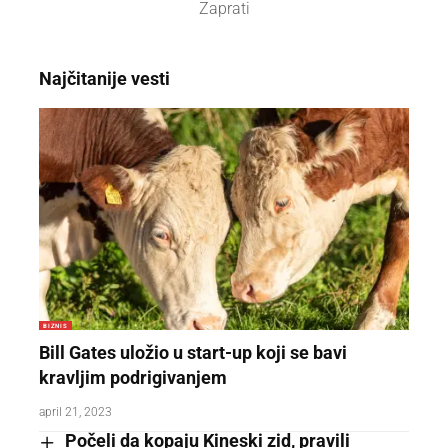
Zaprati
Najčitanije vesti
BIZNIS
Bill Gates uložio u start-up koji se bavi
kravljim podrigivanjem
april 21, 2023
Počeli da kopaju Kineski zid, pravili