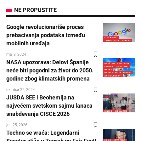
NE PROPUSTITE
Google revolucionariše proces
prebacivanja podataka između
IZDVAJAMO
TEHNOLOGIJA
ZABAVA
mobilnih uređaja
maj 8, 2024
NASA upozorava: Delovi Španije
DRUŠTVO
EKOLOGIJA
EVROPA
IZDVAJAMO
neće biti pogodni za život do 2050.
NAUKA
OSTALE ZEMLJE - EVROPA
ZANIMLJIVOSTI
godine zbog klimatskih promena
oktobar 22, 2024
JUSDA SEE i Beohemija na
najvećem svetskom sajmu lanaca
BIZNIS
IZDVAJAMO
snabdevanja CISCE 2026
jun 25, 2026
Techno se vraća: Legendarni
Scooter stiže u Zagreb na Fair Fest!
EX-YU
HRVATSKA