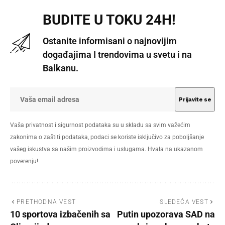
BUDITE U TOKU 24H!
Ostanite informisani o najnovijim
događajima I trendovima u svetu i na
Balkanu.
Vaša privatnost i sigurnost podataka su u skladu sa svim važećim
zakonima o zaštiti podataka, podaci se koriste isključivo za poboljšanje
vašeg iskustva sa našim proizvodima i uslugama. Hvala na ukazanom
poverenju!
PRETHODNA VEST
SLEDEĆA VEST
10 sportova izbačenih sa
Putin upozorava SAD na