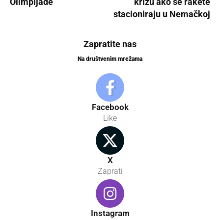
Olimpijade
krizu ako se rakete
stacioniraju u Nemačkoj
Zapratite nas
Na društvenim mrežama
Facebook
Like
X
Zaprati
Instagram