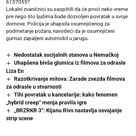
6157055?
Lokalni zvaničnici su saopštili da će proći neko vreme
pre nego što ljudima bude dozvoljen povratak u svoje
domove.
Policija
je uhapsila osumnjičenog za
podmetanje požara, navodeći da je osumnjičeni
gurnuo zapaljeni automobil u jarugu.
Nedostatak socijalnih stanova u Nemačkoj
Uhapšena bivša glumica iz filmova za odrasle
Liza En
Razotkrivanje mitova: Zarade zvezda filmova
za odrasle u stvarnosti
Tihi povratak u kancelarije: kako fenomen
„hybrid creep“ menja pravila igre
„BRZRKR 3“: Kijanu Rivs nastavlja osvajanje
strip scene