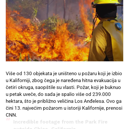
Više od 130 objekata je uništeno u požaru koji je izbio
u Kaliforniji, zbog čega je naređena hitna evakuacija u
četiri okruga, saopštile su vlasti.
Požar
, koji je buknuo
u petak uveče, do sada je spalio više od 239.000
hektara, što je približno veličina Los Anđelesa. Ovo ga
čini 13. najvećim požarom u istoriji Kalifornije, prenosi
CNN
.
Incredible footage from the Park Fire