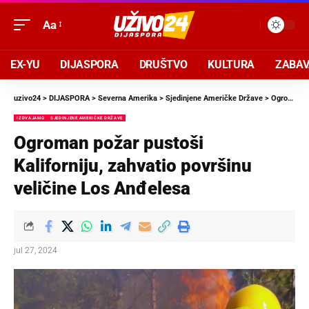
Aa
EX-YU
DIJASPORA
DRUŠTVO
KULTURA
ZABA
uzivo24
>
DIJASPORA
>
Severna Amerika
>
Sjedinjene Američke Države
>
Ogroman požar pustoši Kaliforniju, zahvatio površinu veličine Los Anđelesa
IZDVAJAMO
SJEDINJENE AMERIČKE DRŽAVE
Ogroman požar pustoši
Kaliforniju, zahvatio površinu
veličine Los Anđelesa
jul 27, 2024