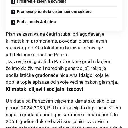
Proširenje zelenih površina
Promena prioriteta u stambenom sektoru
Borba protiv Airbnb-a
Plan se zasniva na četiri stuba: prilagođavanje
klimatskim promenama, povećanje broja javnih
stanova, podrška lokalnom biznisu i očuvanje
arhitektonske baštine Pariza.
„Izazov je osigurati da Pariz ostane grad u kojem
želimo da živimo i narednih generacija“, rekla je
socijalistička gradonačelnica Ana Idalgo, koja je
dobila tople aplauze od svoje većine nakon glasanja.
Klimatski ciljevi i socijalni izazovi
U skladu sa Parizovim ciljevima klimatske akcije za
period 2024-2030, PLU ima za cilj da doprinese širem
naporu grada da postigne karbonsku neutralnost do
2050. godine dok se bavi i socijalnim izazovima.