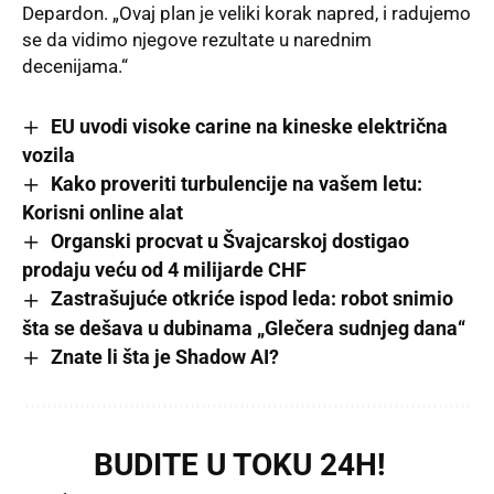
Depardon. „Ovaj plan je veliki korak napred, i radujemo
se da vidimo njegove rezultate u narednim
decenijama.“
EU uvodi visoke carine na kineske električna
vozila
Kako proveriti turbulencije na vašem letu:
Korisni online alat
Organski procvat u Švajcarskoj dostigao
prodaju veću od 4 milijarde CHF
Zastrašujuće otkriće ispod leda: robot snimio
šta se dešava u dubinama „Glečera sudnjeg dana“
Znate li šta je Shadow AI?
BUDITE U TOKU 24H!