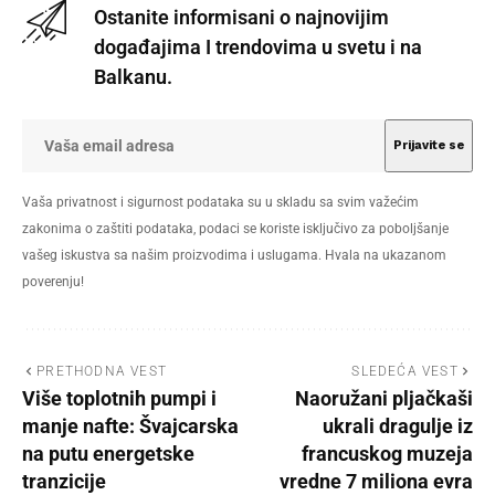
Ostanite informisani o najnovijim
događajima I trendovima u svetu i na
Balkanu.
Vaša privatnost i sigurnost podataka su u skladu sa svim važećim
zakonima o zaštiti podataka, podaci se koriste isključivo za poboljšanje
vašeg iskustva sa našim proizvodima i uslugama. Hvala na ukazanom
poverenju!
PRETHODNA VEST
SLEDEĆA VEST
Više toplotnih pumpi i
Naoružani pljačkaši
manje nafte: Švajcarska
ukrali dragulje iz
na putu energetske
francuskog muzeja
tranzicije
vredne 7 miliona evra