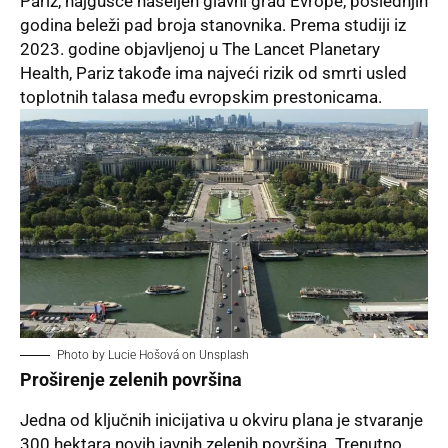
Pariz
, najgušće naseljen glavni grad Evrope, poslednjih
godina beleži pad broja stanovnika. Prema studiji iz
2023. godine objavljenoj u
The Lancet Planetary
Health
, Pariz takođe ima najveći rizik od smrti usled
toplotnih talasa među evropskim prestonicama.
Photo by
Lucie Hošová
on
Unsplash
Proširenje zelenih površina
Jedna od ključnih inicijativa u okviru plana je stvaranje
300 hektara novih javnih zelenih površina. Trenutno