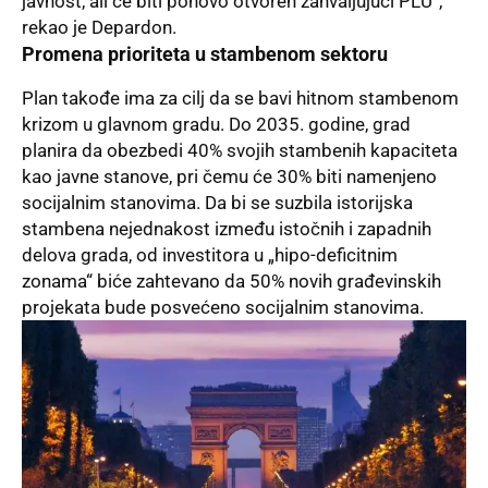
javnost, ali će biti ponovo otvoren zahvaljujući PLU“,
rekao je Depardon.
Promena prioriteta u stambenom sektoru
Plan takođe ima za cilj da se bavi hitnom stambenom
krizom u glavnom gradu. Do 2035. godine, grad
planira da obezbedi 40% svojih stambenih kapaciteta
kao javne stanove, pri čemu će 30% biti namenjeno
socijalnim stanovima. Da bi se suzbila istorijska
stambena nejednakost između istočnih i zapadnih
delova grada, od investitora u „hipo-deficitnim
zonama“ biće zahtevano da 50% novih građevinskih
projekata bude posvećeno socijalnim stanovima.