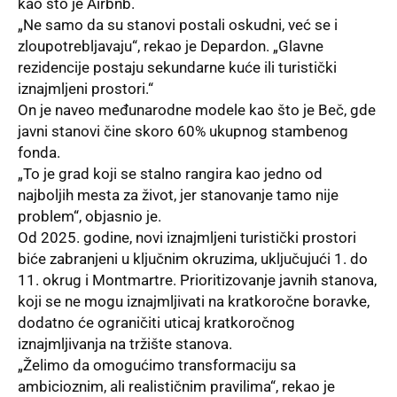
kao što je
Airbnb
.
„Ne samo da su stanovi postali oskudni, već se i
zloupotrebljavaju“, rekao je Depardon. „Glavne
rezidencije postaju sekundarne kuće ili turistički
iznajmljeni prostori.“
On je naveo međunarodne modele kao što je Beč, gde
javni stanovi čine skoro 60% ukupnog stambenog
fonda.
„To je grad koji se stalno rangira kao jedno od
najboljih mesta za život, jer stanovanje tamo nije
problem“, objasnio je.
Od 2025. godine, novi iznajmljeni turistički prostori
biće zabranjeni u ključnim okruzima, uključujući 1. do
11. okrug i Montmartre. Prioritizovanje javnih stanova,
koji se ne mogu iznajmljivati na kratkoročne boravke,
dodatno će ograničiti uticaj kratkoročnog
iznajmljivanja na tržište stanova.
„Želimo da omogućimo transformaciju sa
ambicioznim, ali realističnim pravilima“, rekao je