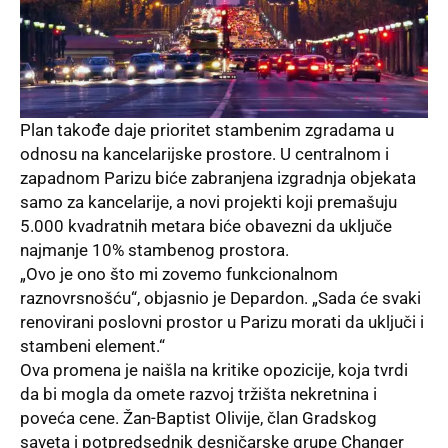
Plan takođe daje prioritet stambenim zgradama u
odnosu na kancelarijske prostore. U centralnom i
zapadnom Parizu biće zabranjena izgradnja objekata
samo za kancelarije, a novi projekti koji premašuju
5.000 kvadratnih metara biće obavezni da uključe
najmanje 10% stambenog prostora.
„Ovo je ono što mi zovemo funkcionalnom
raznovrsnošću“, objasnio je Depardon. „Sada će svaki
renovirani poslovni prostor u Parizu morati da uključi i
stambeni element.“
Ova promena je naišla na kritike opozicije, koja tvrdi
da bi mogla da omete razvoj tržišta nekretnina i
poveća cene. Žan-Baptist Olivije, član Gradskog
saveta i potpredsednik desničarske grupe Changer