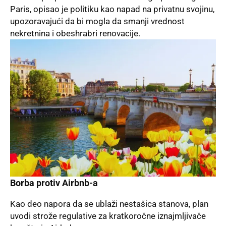
Paris, opisao je politiku kao napad na privatnu svojinu,
upozoravajući da bi mogla da smanji vrednost
nekretnina i obeshrabri renovacije.
Borba protiv Airbnb-a
Kao deo napora da se ublaži nestašica stanova, plan
uvodi strože regulative za kratkoročne iznajmljivače