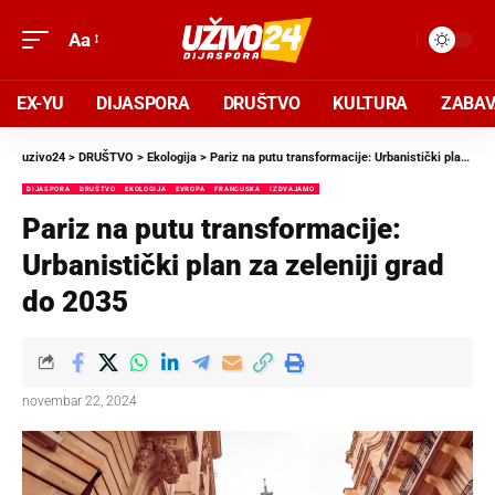
Aa
EX-YU
DIJASPORA
DRUŠTVO
KULTURA
ZABA
uzivo24
>
DRUŠTVO
>
Ekologija
>
Pariz na putu transformacije: Urbanistički plan za zeleniji grad do 2035
DIJASPORA
DRUŠTVO
EKOLOGIJA
EVROPA
FRANCUSKA
IZDVAJAMO
Pariz na putu transformacije:
Urbanistički plan za zeleniji grad
do 2035
novembar 22, 2024