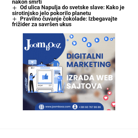
nakon smrti
Od ulica Napulja do svetske slave: Kako je
sirotinjsko jelo pokorilo planetu
Pravilno čuvanje čokolade: Izbegavajte
frižider za savršen ukus