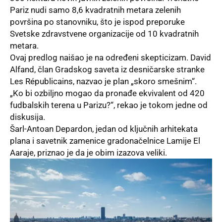
Pariz nudi samo 8,6 kvadratnih metara zelenih
površina po stanovniku, što je ispod preporuke
Svetske zdravstvene organizacije od 10 kvadratnih
metara.
Ovaj predlog naišao je na određeni skepticizam. David
Alfand, član Gradskog saveta iz desničarske stranke
Les Républicains, nazvao je plan „skoro smešnim“.
„Ko bi ozbiljno mogao da pronađe ekvivalent od 420
fudbalskih terena u Parizu?“, rekao je tokom jedne od
diskusija.
Šarl-Antoan Depardon, jedan od ključnih arhitekata
plana i savetnik zamenice gradonačelnice Lamije El
Aaraje, priznao je da je obim izazova veliki.