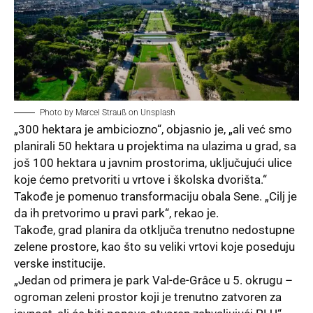
Photo by
Marcel Strauß
on
Unsplash
„300 hektara je ambiciozno“, objasnio je, „ali već smo
planirali 50 hektara u projektima na ulazima u grad, sa
još 100 hektara u javnim prostorima, uključujući ulice
koje ćemo pretvoriti u vrtove i školska dvorišta.“
Takođe je pomenuo transformaciju obala Sene. „Cilj je
da ih pretvorimo u pravi park“, rekao je.
Takođe, grad planira da otključa trenutno nedostupne
zelene prostore, kao što su veliki vrtovi koje poseduju
verske institucije.
„Jedan od primera je park Val-de-Grâce u 5. okrugu –
ogroman zeleni prostor koji je trenutno zatvoren za