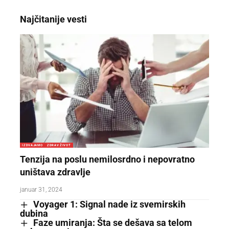
Najčitanije vesti
IZDVAJAMO
ZDRAV ŽIVOT
Tenzija na poslu nemilosrdno i nepovratno
uništava zdravlje
januar 31, 2024
Voyager 1: Signal nade iz svemirskih
dubina
Faze umiranja: Šta se dešava sa telom