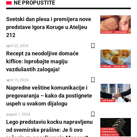
NE PROPUSTITE
Svetski dan plesa i premijera nove
predstave Igora Koruge u Ateljeu
DOGAĐAJI
IZDVAJAMO
212
april 22, 2024
Recept za neodoljive domaće
kiflice: Isprobajte magiju
ISHRANA
IZDVAJAMO
vazdušastih zalogaja!
april 15, 2024
Napredne veštine komunikacije i
pregovaranja – kako da postignete
IZDVAJAMO
uspeh u svakom dijalogu
avgust 1, 2024
Lego predstavio kocku napravljenu
od svemirske prašine: Je li ovo
IZDVAJAMO
TEHNOLOGIJA
ZANIMLJIVOSTI