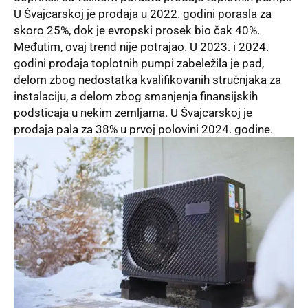
U Švajcarskoj je prodaja u 2022. godini porasla za
skoro 25%, dok je evropski prosek bio čak 40%.
Međutim, ovaj trend nije potrajao. U 2023. i 2024.
godini prodaja toplotnih pumpi zabeležila je pad,
delom zbog nedostatka kvalifikovanih stručnjaka za
instalaciju, a delom zbog smanjenja finansijskih
podsticaja u nekim zemljama. U Švajcarskoj je
prodaja pala za 38% u prvoj polovini 2024. godine.