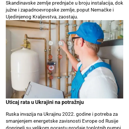
Skandinavske zemlje
prednjače u broju instalacija, dok
južne i zapadnoevropske zemlje, poput Nemačke i
Ujedinjenog Kraljevstva, zaostaju.
Uticaj rata u Ukrajini na potražnju
Ruska invazija na Ukrajinu
2022. godine i potreba za
smanjenjem energetske zavisnosti Evrope od Rusije
doprineli su velikom porastu prodaje toplotnih pumpi.