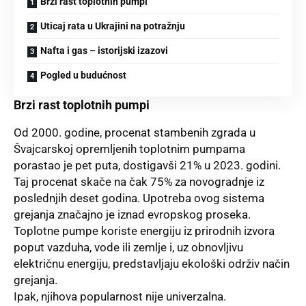
Brzi rast toplotnih pumpi
Uticaj rata u Ukrajini na potražnju
Nafta i gas – istorijski izazovi
Pogled u budućnost
Brzi rast toplotnih pumpi
Od 2000. godine, procenat stambenih zgrada u
Švajcarskoj opremljenih toplotnim pumpama
porastao je pet puta, dostigavši 21% u 2023. godini.
Taj procenat skače na čak 75% za novogradnje iz
poslednjih deset godina. Upotreba ovog sistema
grejanja značajno je iznad evropskog proseka.
Toplotne pumpe koriste energiju iz prirodnih izvora
poput vazduha, vode ili zemlje i, uz obnovljivu
električnu energiju, predstavljaju ekološki održiv način
grejanja.
Ipak, njihova popularnost nije univerzalna.