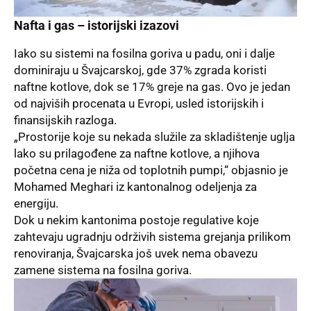
Nafta i gas – istorijski izazovi
Iako su sistemi na fosilna goriva u padu, oni i dalje
dominiraju u Švajcarskoj, gde 37% zgrada koristi
naftne kotlove, dok se 17% greje na gas. Ovo je jedan
od najviših procenata u Evropi, usled istorijskih i
finansijskih razloga.
„Prostorije koje su nekada služile za skladištenje uglja
lako su prilagođene za naftne kotlove, a njihova
početna cena je niža od toplotnih pumpi,“ objasnio je
Mohamed Meghari iz kantonalnog odeljenja za
energiju.
Dok u nekim kantonima postoje regulative koje
zahtevaju ugradnju održivih sistema grejanja prilikom
renoviranja, Švajcarska još uvek nema obavezu
zamene sistema na fosilna goriva.