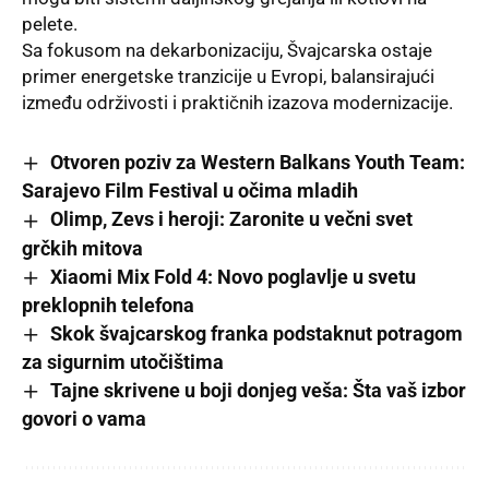
pelete.
Sa fokusom na dekarbonizaciju, Švajcarska ostaje
primer energetske tranzicije u Evropi, balansirajući
između održivosti i praktičnih izazova modernizacije.
Otvoren poziv za Western Balkans Youth Team:
Sarajevo Film Festival u očima mladih
Olimp, Zevs i heroji: Zaronite u večni svet
grčkih mitova
Xiaomi Mix Fold 4: Novo poglavlje u svetu
preklopnih telefona
Skok švajcarskog franka podstaknut potragom
za sigurnim utočištima
Tajne skrivene u boji donjeg veša: Šta vaš izbor
govori o vama