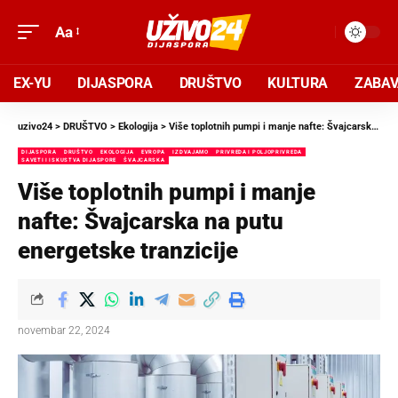
Aa
EX-YU
DIJASPORA
DRUŠTVO
KULTURA
ZABA
uzivo24
>
DRUŠTVO
>
Ekologija
>
Više toplotnih pumpi i manje nafte: Švajcarska na putu energetske tranzicije
DIJASPORA
DRUŠTVO
EKOLOGIJA
EVROPA
IZDVAJAMO
PRIVREDA I POLJOPRIVREDA
SAVETI I ISKUSTVA DIJASPORE
ŠVAJCARSKA
Više toplotnih pumpi i manje
nafte: Švajcarska na putu
energetske tranzicije
novembar 22, 2024