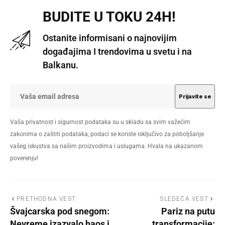
BUDITE U TOKU 24H!
Ostanite informisani o najnovijim
događajima I trendovima u svetu i na
Balkanu.
Vaša privatnost i sigurnost podataka su u skladu sa svim važećim
zakonima o zaštiti podataka, podaci se koriste isključivo za poboljšanje
vašeg iskustva sa našim proizvodima i uslugama. Hvala na ukazanom
poverenju!
PRETHODNA VEST
SLEDEĆA VEST
Švajcarska pod snegom:
Pariz na putu
Nevreme izazvalo haos i
transformacije: