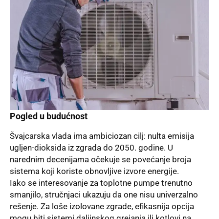
Pogled u budućnost
Švajcarska vlada ima ambiciozan cilj: nulta emisija
ugljen-dioksida iz zgrada do 2050. godine. U
narednim decenijama očekuje se povećanje broja
sistema koji koriste obnovljive izvore energije.
Iako se interesovanje za toplotne pumpe trenutno
smanjilo, stručnjaci ukazuju da one nisu univerzalno
rešenje. Za loše izolovane zgrade, efikasnija opcija
mogu biti sistemi daljinskog grejanja ili kotlovi na