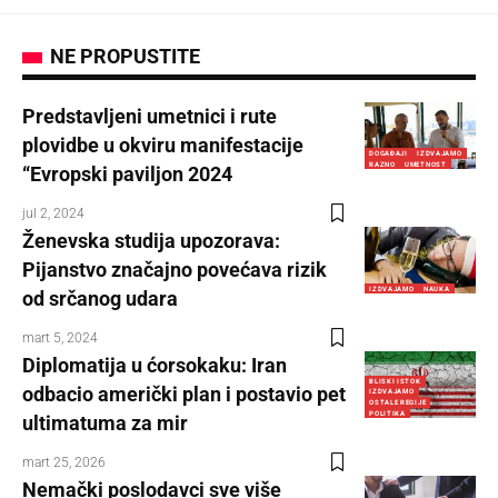
NE PROPUSTITE
Predstavljeni umetnici i rute
plovidbe u okviru manifestacije
DOGAĐAJI
IZDVAJAMO
RAZNO
UMETNOST
“Evropski paviljon 2024
jul 2, 2024
Ženevska studija upozorava:
Pijanstvo značajno povećava rizik
IZDVAJAMO
NAUKA
od srčanog udara
mart 5, 2024
Diplomatija u ćorsokaku: Iran
BLISKI ISTOK
odbacio američki plan i postavio pet
IZDVAJAMO
OSTALE REGIJE
POLITIKA
ultimatuma za mir
mart 25, 2026
Nemački poslodavci sve više