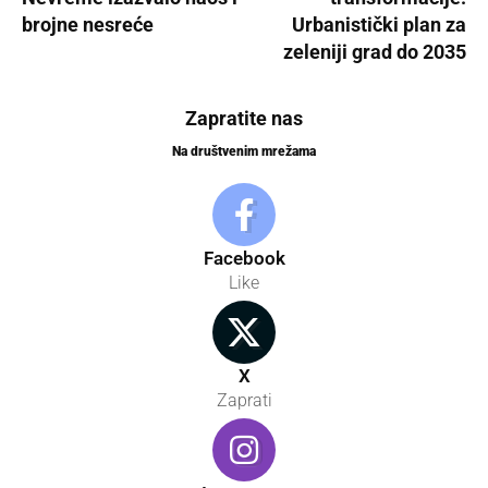
brojne nesreće
Urbanistički plan za
zeleniji grad do 2035
Zapratite nas
Na društvenim mrežama
Facebook
Like
X
Zaprati