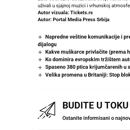
uživali u sjajnoj muzici i vrhunskoj atmosf
Autor vizuala:
T
ickets.rs
Autor:
P
ortal Media Press Srbija
Napredne veštine komunikacije i pr
dijalogu
Kakve muškarce privlačite (prema 
Ko dominira evropskim tržištem au
Spaseno 380 ptica krijumčarenih u
Velika promena u Britaniji: Stop bl
BUDITE U TOKU
Ostanite informisani o najno