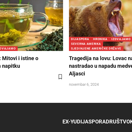
DIJASPORA
HRONIKA
IZDVAJAMO
SEVERNA AMERIKA
ZDVAJAMO
SJEDINJENE AMERIČKE DRŽAVE
 Mitovi i istine o
Tragedija na lovu: Lovac n
 napitku
nastradao u napadu medv
Aljasci
novembar 6, 2024
EX-YU
DIJASPORA
DRUŠTVO