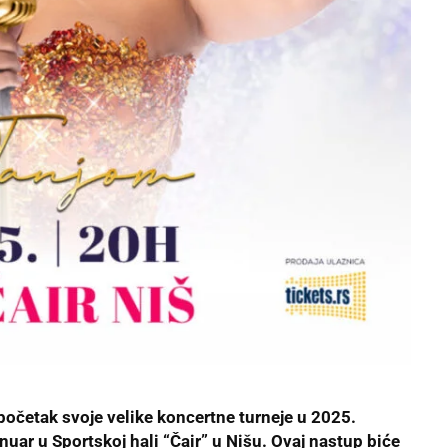
početak svoje velike koncertne turneje u 2025.
anuar u Sportskoj hali “Čair” u Nišu. Ovaj nastup biće