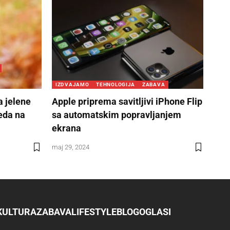
IZDVAJAMO
TEHNOLOGIJA
ZABAVA
a jelene
Apple priprema savitljivi iPhone Flip
eda na
sa automatskim popravljanjem
ekrana
maj 29, 2024
KULTURA
ZABAVA
LIFESTYLE
BLOG
OGLASI