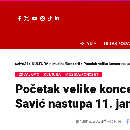
EX-YU
DIJASPORA
uzivo24
>
KULTURA
>
Muzika/Koncerti
>
Početak velike koncertne tu
IZDVAJAMO
KULTURA
MUZIKA/KONCERTI
Početak velike konce
Savić nastupa 11. ja
januar 8, 2025
Podelite