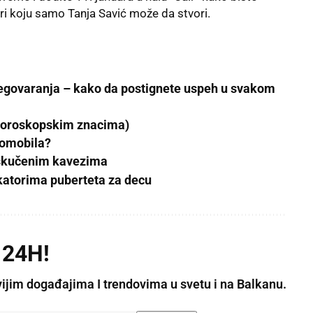
eri koju samo Tanja Savić može da stvori.
egovaranja – kako da postignete uspeh u svakom
horoskopskim znacima)
tomobila?
 skučenim kavezima
okatorima puberteta za decu
 24H!
vijim događajima I trendovima u svetu i na Balkanu.