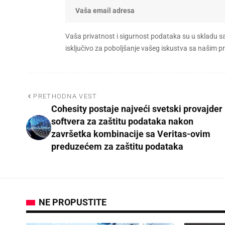
Vaša privatnost i sigurnost podataka su u skladu s
isključivo za poboljšanje vašeg iskustva sa našim
PRETHODNA VEST
Cohesity postaje najveći svetski provajder
softvera za zaštitu podataka nakon
završetka kombinacije sa Veritas-ovim
preduzećem za zaštitu podataka
NE PROPUSTITE