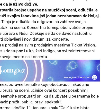
ke da je uživo dožive.
tvarila brojne uspehe na muzičkoj sceni, odlučila je
ruži svojim fanovima još jedan nezaboravan doživljaj.
 Tanja je odlučila da odgovori na zahteve svojih
ratak na scenu. Koncertna turneja obuhvatiće brojne
e upravo u Nišu. Očekuje se da će Savić nastupiti u
ti objavljeni i novi datumi za koncerte.
u u prodaji na svim prodajnim mestima Ticket Vision,
 su dostupne i u knjižari Indigo, pa svi zainteresovani
 svoje mesto na koncertu.
i nezaboravne trenutke koje obožavaoci nikada ne
oju pruža na sceni, učiniće ovaj koncert posebnim i
 Nemojte propustiti priliku da uživate u pesmama koje
avić pružiti publici pravi spektakl!
eme i dođite 11. januara u halu “Čair” kako biste