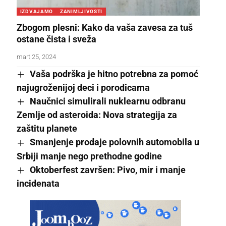
IZDVAJAMO
ZANIMLJIVOSTI
Zbogom plesni: Kako da vaša zavesa za tuš
ostane čista i sveža
mart 25, 2024
Vaša podrška je hitno potrebna za pomoć
najugroženijoj deci i porodicama
Naučnici simulirali nuklearnu odbranu
Zemlje od asteroida: Nova strategija za
zaštitu planete
Smanjenje prodaje polovnih automobila u
Srbiji manje nego prethodne godine
Oktoberfest završen: Pivo, mir i manje
incidenata