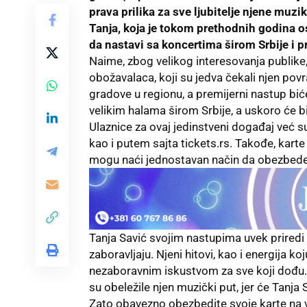
prava prilika za sve ljubitelje njene muzi
Tanja, koja je tokom prethodnih godina os
da nastavi sa koncertima širom Srbije i p
Naime, zbog velikog interesovanja publike,
obožavalaca, koji su jedva čekali njen pov
gradove u regionu, a premijerni nastup bić
velikim halama širom Srbije, a uskoro će bi
Ulaznice za ovaj jedinstveni događaj već s
kao i putem sajta
ticket
s.rs
. Takođe, karte
mogu naći jednostavan način da obezbede
Tanja Savić svojim nastupima uvek prired
zaboravljaju. Njeni hitovi, kao i energija k
nezaboravnim iskustvom za sve koji dođu.
su obeležile njen muzički put, jer će Tanja S
Zato obavezno obezbedite svoje karte na vr