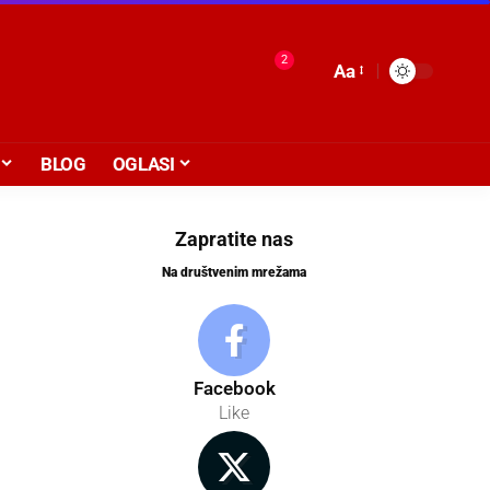
2
Aa
BLOG
OGLASI
Zapratite nas
Na društvenim mrežama
Facebook
Like