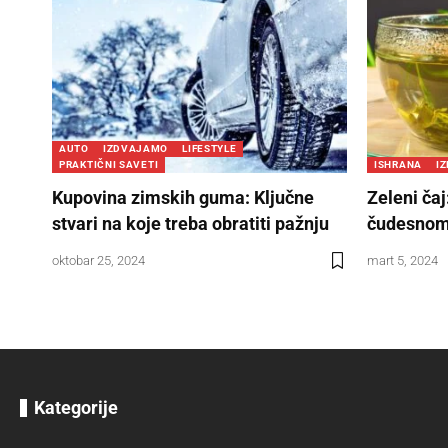
AUTO
IZDVAJAMO
LIFESTYLE
PRAKTIČNI SAVETI
ISHRANA
I
Kupovina zimskih guma: Ključne
Zeleni čaj:
stvari na koje treba obratiti pažnju
čudesnom
oktobar 25, 2024
mart 5, 2024
Kategorije