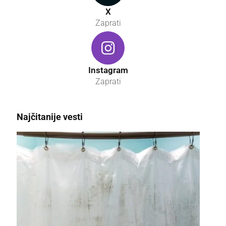
X
Zaprati
Instagram
Zaprati
Najčitanije vesti