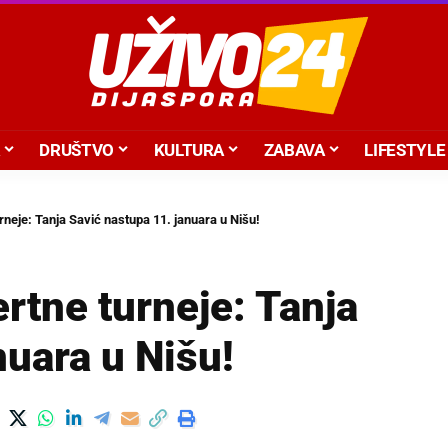
DRUŠTVO
KULTURA
ZABAVA
LIFESTYLE
rneje: Tanja Savić nastupa 11. januara u Nišu!
rtne turneje: Tanja
nuara u Nišu!