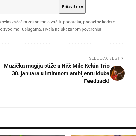
a svim važećim zakonima o zaštiti podataka, podaci se koriste
 proizvodima i uslugama. Hvala na ukazanom poverenju!
SLEDEĆA VEST
Muzička magija stiže u Niš: Mile Kekin Trio
30. januara u intimnom ambijentu kluba
Feedback!