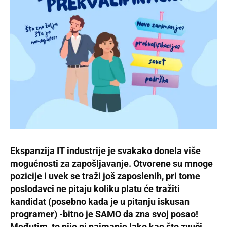
Ekspanzija IT industrije je svakako donela više
mogućnosti za zapošljavanje. Otvorene su mnoge
pozicije i uvek se traži još zaposlenih, pri tome
poslodavci ne pitaju koliku platu će tražiti
kandidat (posebno kada je u pitanju iskusan
programer) -bitno je SAMO da zna svoj posao!
Međutim, to nije ni najmanje lako kao što zvuči…