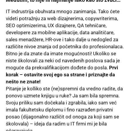
IT indrustrija obuhvata mnogo zanimanja. Tako ćete
videti potražnju za web dizajnerima, copywriterima,
SEO optimizerima, UX dizajnere, QA tehničare,
developere za mobilne aplikacije, data analitičare,
sales menadžere, HR-ove i tako dalje u nedogled za
različite nivoe znanja od početnika do profesionalaca.
Bitno je da znate da imate mogućnosti! Ukoliko se
niste školovali za neki od navedenih poslova sada je
moguće da prekvalifikacijom dođete do posla.
Prvi
korak – ostavite svoj ego sa strane i priznajte da
nešto ne znate!
Pitanje je kolliko ste (ne)spremni da vredno radite, da
ponovo uzmete knjigu u ruke? Ja sam bila spremna.
Svoju priliku sam dočekala i zgrabila, iako sam već
imala fakultetsku diplomu i fino razrađen privatni
posao (dijagonalno različit od onoga za koji sam se
školovala) – ideja da radim u IT firmi mi je bila
očaravajuća.