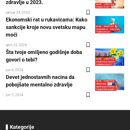
zdravlje u 2023.
BLOG
LIFESTYLE
ZDRAV ŽIVOT
januar 24, 2023
Ekonomski rat u rukavicama: Kako
sankcije kroje novu svetsku mapu
BLOG
DRUŠTVO
EKONOMIJA
POLITIKA
TEHNOLOGIJA
moći
april 22, 2026
Šta tvoje omiljeno godišnje doba
govori o tebi?
BLOG
LIFESTYLE
PRAKTIČNI SAVETI
ZANIMLJIVOSTI
jun 6, 2024
Devet jednostavnih nacina da
BLOG
LIFESTYLE
pobojšate mentalno zdravlje
MEDICINA
MENTALNO ZDRAVLJE
PRAKTIČNI SAVETI
jun 5, 2024
Kategorije