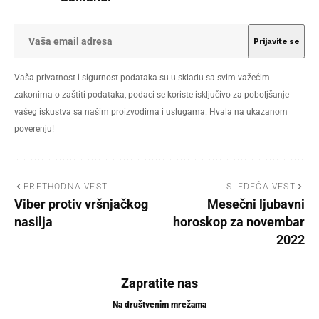
Vaša privatnost i sigurnost podataka su u skladu sa svim važećim
zakonima o zaštiti podataka, podaci se koriste isključivo za poboljšanje
vašeg iskustva sa našim proizvodima i uslugama. Hvala na ukazanom
poverenju!
PRETHODNA VEST
SLEDEĆA VEST
Viber protiv vršnjačkog
Mesečni ljubavni
nasilja
horoskop za novembar
2022
Zapratite nas
Na društvenim mrežama