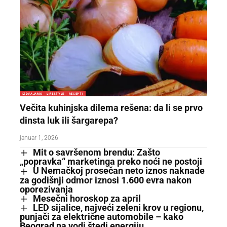
IZDVAJAMO
LIFESTYLE
RECEPTI
Večita kuhinjska dilema rešena: da li se prvo
dinsta luk ili šargarepa?
januar 1, 2026
Mit o savršenom brendu: Zašto
„popravka“ marketinga preko noći ne postoji
U Nemačkoj prosečan neto iznos naknade
za godišnji odmor iznosi 1.600 evra nakon
oporezivanja
Mesečni horoskop za april
LED sijalice, najveći zeleni krov u regionu,
punjači za električne automobile – kako
Beograd na vodi štedi energiju