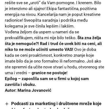
rešite sve se „uroti“ da Vam pomogne. I krenem. Bilo
je intenzivno ali sjajno! Ekipa fantastična, pozitivna
energija na nivou. Kancelarija nam je poput kreativne
radionice! Sveopšta saradnja i podrška među
kolegama je sve činila lepšim i lakšim.
Vođena željom da uspem u nameri da se
prekvalifikujem
, ništa mi nije bilo teško.
Šta zna želja
šta je nemoguće?! Rad i trud će uvek biti na ceni, ali
niko to ne može učiniti umesto VAS!
Ovo je doba
kada se ceni proaktivnost, konkretno znanje koje
imate bilo da je ono formalno ili neformalno. Još ako
ste spremni da učite nove stvari u hodu, otvorenog ste
uma i vredni –
granice ne postoje
!
Epilog – zaposlila sam se u firmi u kojoj sam
završila i obuku.
Autor: Marina Jovanović
Podcasti za marketing i društvene mreže koje