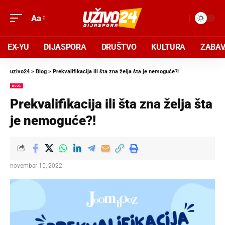
Aa
EX-YU
DIJASPORA
DRUŠTVO
KULTURA
ZABA
uzivo24
>
Blog
>
Prekvalifikacija ili šta zna želja šta je nemoguće?!
BLOG
Prekvalifikacija ili šta zna želja šta
je nemoguće?!
novembar 15, 2022