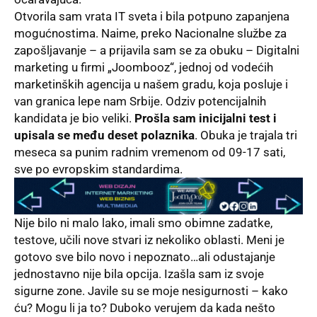
Otvorila sam vrata IT sveta i bila potpuno zapanjena
mogućnostima. Naime, preko Nacionalne službe za
zapošljavanje – a prijavila sam se za obuku – Digitalni
marketing u firmi „
Joombooz
“, jednoj od vodećih
marketinških agencija u našem gradu, koja posluje i
van granica lepe nam Srbije. Odziv potencijalnih
kandidata je bio veliki.
Prošla sam inicijalni test i
upisala se među deset polaznika
. Obuka je trajala tri
meseca sa punim radnim vremenom od 09-17 sati,
sve po evropskim standardima.
Nije bilo ni malo lako, imali smo obimne zadatke,
testove, učili nove stvari iz nekoliko oblasti. Meni je
gotovo sve bilo novo i nepoznato…ali odustajanje
jednostavno nije bila opcija. Izašla sam iz svoje
sigurne zone. Javile su se moje nesigurnosti – kako
ću? Mogu li ja to? Duboko verujem da kada nešto