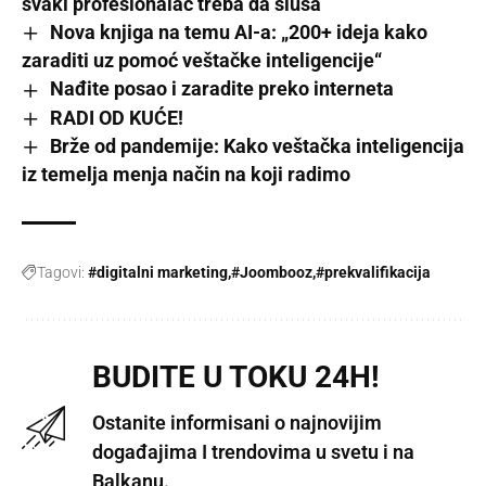
svaki profesionalac treba da sluša
Nova knjiga na temu AI-a: „200+ ideja kako
zaraditi uz pomoć veštačke inteligencije“
Nađite posao i zaradite preko interneta
RADI OD KUĆE!
Brže od pandemije: Kako veštačka inteligencija
iz temelja menja način na koji radimo
Tagovi:
#digitalni marketing
#Joombooz
#prekvalifikacija
BUDITE U TOKU 24H!
Ostanite informisani o najnovijim
događajima I trendovima u svetu i na
Balkanu.