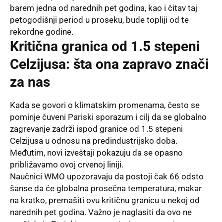
barem jedna od narednih pet godina, kao i čitav taj
petogodišnji period u proseku, bude topliji od te
rekordne godine.
Kritična granica od 1.5 stepeni
Celzijusa: šta ona zapravo znači
za nas
Kada se govori o klimatskim promenama, često se
pominje čuveni Pariski sporazum i cilj da se globalno
zagrevanje zadrži ispod granice od 1.5 stepeni
Celzijusa u odnosu na predindustrijsko doba.
Međutim, novi izveštaji pokazuju da se opasno
približavamo ovoj crvenoj liniji.
Naučnici WMO upozoravaju da postoji čak 66 odsto
šanse da će globalna prosečna temperatura, makar
na kratko, premašiti ovu kritičnu granicu u nekoj od
narednih pet godina. Važno je naglasiti da ovo ne