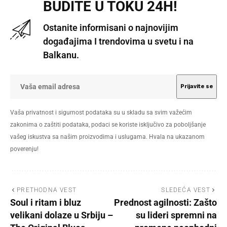
BUDITE U TOKU 24H!
Ostanite informisani o najnovijim
događajima I trendovima u svetu i na
Balkanu.
Vaša privatnost i sigurnost podataka su u skladu sa svim važećim
zakonima o zaštiti podataka, podaci se koriste isključivo za poboljšanje
vašeg iskustva sa našim proizvodima i uslugama. Hvala na ukazanom
poverenju!
PRETHODNA VEST
SLEDEĆA VEST
Soul i ritam i bluz
Prednost agilnosti: Zašto
velikani dolaze u Srbiju –
su lideri spremni na