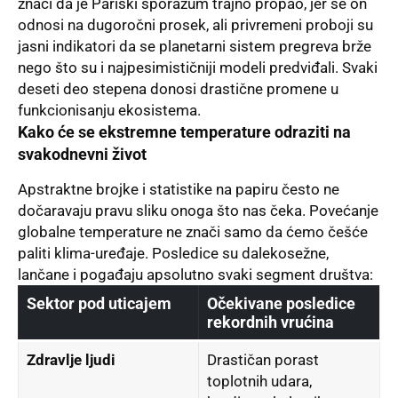
znači da je Pariski sporazum trajno propao, jer se on
odnosi na dugoročni prosek, ali privremeni proboji su
jasni indikatori da se planetarni sistem pregreva brže
nego što su i najpesimističniji modeli predviđali. Svaki
deseti deo stepena donosi drastične promene u
funkcionisanju ekosistema.
Kako će se ekstremne temperature odraziti na
svakodnevni život
Apstraktne brojke i statistike na papiru često ne
dočaravaju pravu sliku onoga što nas čeka. Povećanje
globalne temperature ne znači samo da ćemo češće
paliti klima-uređaje. Posledice su dalekosežne,
lančane i pogađaju apsolutno svaki segment društva:
Sektor pod uticajem
Očekivane posledice
rekordnih vrućina
Zdravlje ljudi
Drastičan porast
toplotnih udara,