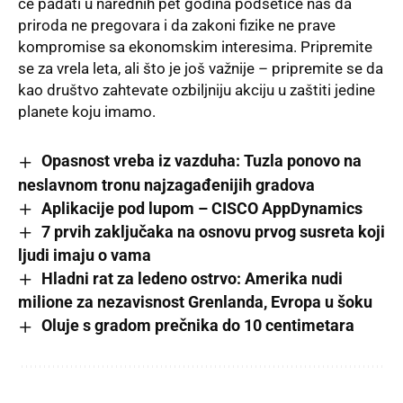
će padati u narednih pet godina podsetiće nas da
priroda ne pregovara i da zakoni fizike ne prave
kompromise sa ekonomskim interesima. Pripremite
se za vrela leta, ali što je još važnije – pripremite se da
kao društvo zahtevate ozbiljniju akciju u zaštiti jedine
planete koju imamo.
Opasnost vreba iz vazduha: Tuzla ponovo na
neslavnom tronu najzagađenijih gradova
Aplikacije pod lupom – CISCO AppDynamics
7 prvih zaključaka na osnovu prvog susreta koji
ljudi imaju o vama
Hladni rat za ledeno ostrvo: Amerika nudi
milione za nezavisnost Grenlanda, Evropa u šoku
Oluje s gradom prečnika do 10 centimetara