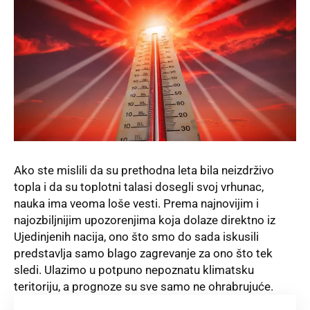
Ako ste mislili da su prethodna leta bila neizdrživo
topla i da su toplotni talasi dosegli svoj vrhunac,
nauka ima veoma loše vesti. Prema najnovijim i
najozbiljnijim upozorenjima koja dolaze direktno iz
Ujedinjenih nacija, ono što smo do sada iskusili
predstavlja samo blago zagrevanje za ono što tek
sledi. Ulazimo u potpuno nepoznatu klimatsku
teritoriju, a prognoze su sve samo ne ohrabrujuće.