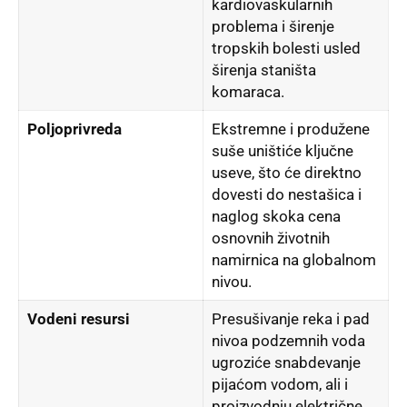
kardiovaskularnih
problema i širenje
tropskih bolesti usled
širenja staništa
komaraca.
Poljoprivreda
Ekstremne i produžene
suše uništiće ključne
useve, što će direktno
dovesti do nestašica i
naglog skoka cena
osnovnih životnih
namirnica na globalnom
nivou.
Vodeni resursi
Presušivanje reka i pad
nivoa podzemnih voda
ugroziće snabdevanje
pijaćom vodom, ali i
proizvodnju električne