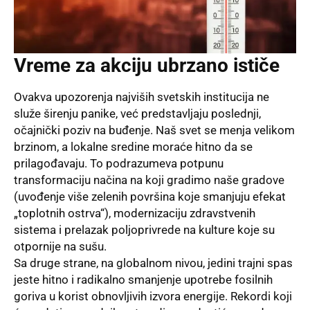
Vreme za akciju ubrzano ističe
Ovakva upozorenja najviših svetskih institucija ne
služe širenju panike, već predstavljaju poslednji,
očajnički poziv na buđenje. Naš svet se menja velikom
brzinom, a lokalne sredine moraće hitno da se
prilagođavaju. To podrazumeva potpunu
transformaciju načina na koji gradimo naše gradove
(uvođenje više zelenih površina koje smanjuju efekat
„toplotnih ostrva“), modernizaciju zdravstvenih
sistema i prelazak poljoprivrede na kulture koje su
otpornije na sušu.
Sa druge strane, na globalnom nivou, jedini trajni spas
jeste hitno i radikalno smanjenje upotrebe fosilnih
goriva u korist obnovljivih izvora energije. Rekordi koji