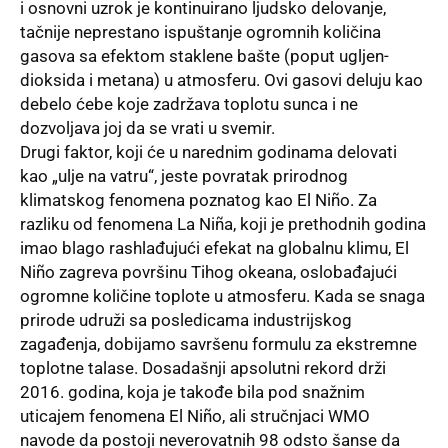
i osnovni uzrok je kontinuirano ljudsko delovanje,
tačnije neprestano ispuštanje ogromnih količina
gasova sa efektom staklene bašte (poput ugljen-
dioksida i metana) u atmosferu. Ovi gasovi deluju kao
debelo ćebe koje zadržava toplotu sunca i ne
dozvoljava joj da se vrati u svemir.
Drugi faktor, koji će u narednim godinama delovati
kao „ulje na vatru“, jeste povratak prirodnog
klimatskog fenomena poznatog kao El Niño. Za
razliku od fenomena La Niña, koji je prethodnih godina
imao blago rashlađujući efekat na globalnu klimu, El
Niño zagreva površinu Tihog okeana, oslobađajući
ogromne količine toplote u atmosferu. Kada se snaga
prirode udruži sa posledicama industrijskog
zagađenja, dobijamo savršenu formulu za ekstremne
toplotne talase. Dosadašnji apsolutni rekord drži
2016. godina, koja je takođe bila pod snažnim
uticajem fenomena El Niño, ali stručnjaci WMO
navode da postoji neverovatnih 98 odsto šanse da