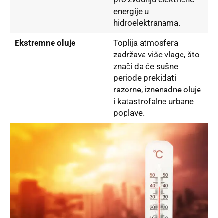
energije u
hidroelektranama.
Ekstremne oluje
Toplija atmosfera
zadržava više vlage, što
znači da će sušne
periode prekidati
razorne, iznenadne oluje
i katastrofalne urbane
poplave.