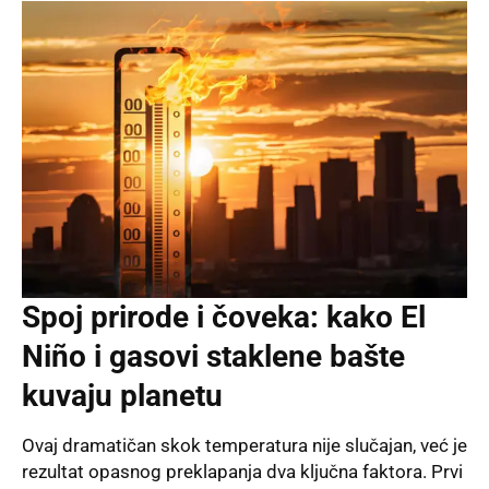
Spoj prirode i čoveka: kako El
Niño i gasovi staklene bašte
kuvaju planetu
Ovaj dramatičan skok temperatura nije slučajan, već je
rezultat opasnog preklapanja dva ključna faktora. Prvi