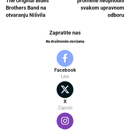
The Original Blues
promene neophodni
Brothers Band na
svakom upravnom
otvaranju Nišvila
odboru
Zapratite nas
Na društvenim mrežama
Facebook
Like
X
Zaprati