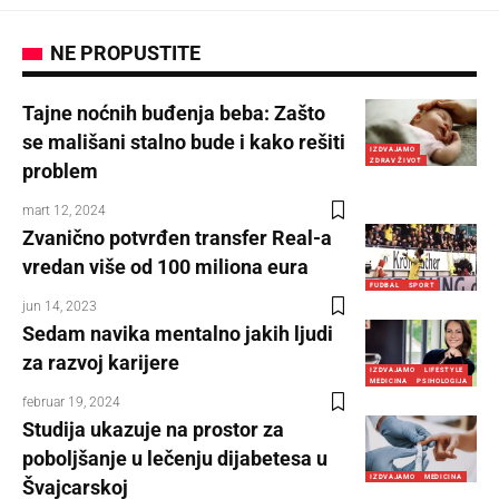
NE PROPUSTITE
Tajne noćnih buđenja beba: Zašto
se mališani stalno bude i kako rešiti
IZDVAJAMO
ZDRAV ŽIVOT
problem
mart 12, 2024
Zvanično potvrđen transfer Real-a
vredan više od 100 miliona eura
FUDBAL
SPORT
jun 14, 2023
Sedam navika mentalno jakih ljudi
za razvoj karijere
IZDVAJAMO
LIFESTYLE
MEDICINA
PSIHOLOGIJA
februar 19, 2024
Studija ukazuje na prostor za
poboljšanje u lečenju dijabetesa u
IZDVAJAMO
MEDICINA
Švajcarskoj