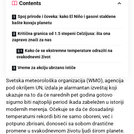
Contents
Spoj prirode i čoveka: kako El Niño i gasovi staklene
bašte kuvaju planetu
Kritična granica od 1.5 stepeni Celzijusa: šta ona
zapravo znači za nas
Kako će se ekstremne temperature odraziti na
svakodnevni život
Vreme za akciju ubrzano ističe
Svetska meteorološka organizacija (WMO), agencija
pod okriljem UN, izdala je alarmantan izveštaj koji
ukazuje na to da će narednih pet godina gotovo
sigurno biti najtopliji period ikada zabeležen u istoriji
modernih merenja. Očekuje se da će dosadašnji
temperaturni rekordi biti ne samo oboreni, već i
potpuno zbrisani, donoseći sa sobom drastične
promene u svakodnevnom životu ljudi širom planete.