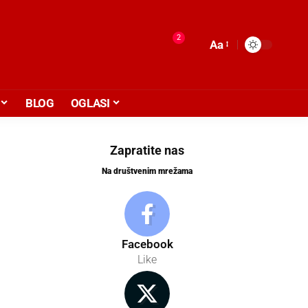
2
Aa
BLOG
OGLASI
Zapratite nas
Na društvenim mrežama
Facebook
Like