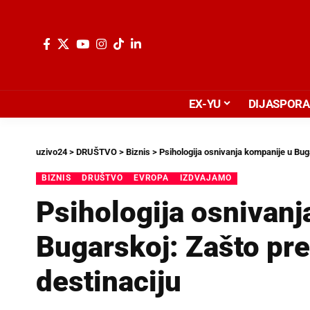
EX-YU
DIJASPORA
uzivo24
>
DRUŠTVO
>
Biznis
>
Psihologija osnivanja kompanije u Buga
BIZNIS
DRUŠTVO
EVROPA
IZDVAJAMO
Psihologija osnivanj
Bugarskoj: Zašto pre
destinaciju