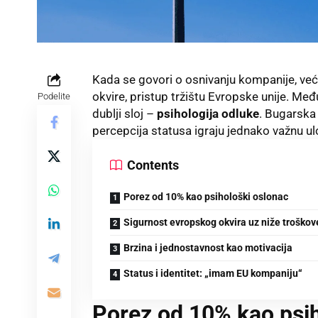
Kada se govori o osnivanju kompanije, veći
okvire, pristup tržištu Evropske unije. Međ
Podelite
dublji sloj –
psihologija odluke
. Bugarska 
percepcija statusa igraju jednako važnu u
Contents
Porez od 10% kao psihološki oslonac
Sigurnost evropskog okvira uz niže troškov
Brzina i jednostavnost kao motivacija
Status i identitet: „imam EU kompaniju“
Porez od 10% kao psih