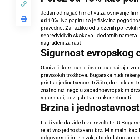
Jedan od najjačih motiva za osnivanje fir
od 10%
. Na papiru, to je fiskalna pogodnos
pravedno. Za razliku od složenih poreski
nepredvidivih skokova i dodatnih nameta. 
nagrađeni za rast.
Sigurnost evropskog o
Osnivači kompanija često balansiraju izme
previsokih troškova. Bugarska nudi rešenj
pristup jedinstvenom tržištu, dok lokalni t
znatno niži nego u zapadnoevropskim drža
sigurnosti, bez gubitka konkurentnosti.
Brzina i jednostavnost
Ljudi vole da vide brze rezultate. U Bugars
relativno jednostavan i brz. Minimalni kap
odgovornošću je nizak, što dodatno smanju