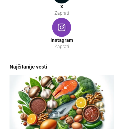
X
Zaprati
Instagram
Zaprati
Najčitanije vesti