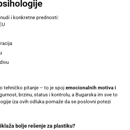
psihologije
 nudi i konkretne prednosti:
 EU
racija
u
vdivu
 tehničko pitanje – to je spoj
emocionalnih motiva i
igurnost, brzinu, status i kontrolu, a Bugarska im sve to
ogije iza ovih odluka pomaže da se poslovni potezi
ciklaža bolje rešenje za plastiku?