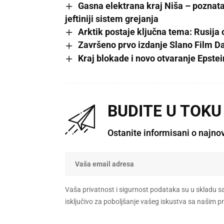
Gasna elektrana kraj Niša – poznata 
jeftiniji sistem grejanja
Arktik postaje ključna tema: Rusija 
Završeno prvo izdanje Slano Film D
Kraj blokade i novo otvaranje Epste
BUDITE U TOKU
Ostanite informisani o najno
Vaša privatnost i sigurnost podataka su u skladu s
isključivo za poboljšanje vašeg iskustva sa našim