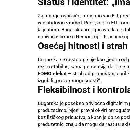
Status i identitet: „
Za mnoge osnivače, posebno van EU, pose
već
statusni simbol
. Reći „vodim EU kompa
klijentima. Bugarska omogućava da se dobi
osnivanje firme u Nemačkoj ili Francuskoj.
Osećaj hitnosti i strah
Bugarska se često opisuje kao „jedna od p
režim stabilan, sama percepcija da bi se 
FOMO efekat
– strah od propuštanja prili
izgubili „prozor mogućnosti“.
Fleksibilnost i kontrol
Bugarska je posebno privlačna digitalnim 
preduzećima. Njeni pravni okviri omoguća
bez fizičkog prisustva, a kasnije da se pos
preduzetnici znaju da mogu da rastu u s