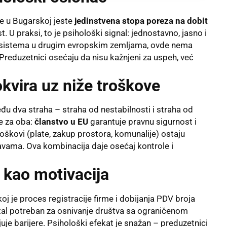
me u Bugarskoj jeste
jedinstvena stopa poreza na dobit
t. U praksi, to je psihološki signal: jednostavno, jasno i
h sistema u drugim evropskim zemljama, ovde nema
Preduzetnici osećaju da nisu kažnjeni za uspeh, već
kvira uz niže troškove
đu dva straha – straha od nestabilnosti i straha od
e za oba:
članstvo u EU
garantuje pravnu sigurnost i
roškovi (plate, zakup prostora, komunalije) ostaju
vama. Ova kombinacija daje osećaj kontrole i
 kao motivacija
koj je proces registracije firme i dobijanja PDV broja
ital potreban za osnivanje društva sa ograničenom
je barijere. Psihološki efekat je snažan – preduzetnici