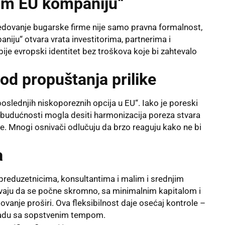
imam EU kompaniju“
dovanje bugarske firme nije samo pravna formalnost,
niju“ otvara vrata investitorima, partnerima i
je evropski identitet bez troškova koje bi zahtevalo
 od propuštanja prilike
oslednjih niskoporeznih opcija u EU“. Iako je poreski
u budućnosti mogla desiti harmonizacija poreza stvara
ke. Mnogi osnivači odlučuju da brzo reaguju kako ne bi
a
preduzetnicima, konsultantima i malim i srednjim
vaju da se počne skromno, sa minimalnim kapitalom i
lovanje proširi. Ova fleksibilnost daje osećaj kontrole –
kladu sa sopstvenim tempom.