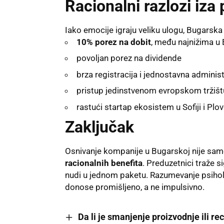
Racionalni razlozi iza 
Iako emocije igraju veliku ulogu, Bugarska
10% porez na dobit
, među najnižima u
povoljan porez na dividende
brza registracija i jednostavna administ
pristup jedinstvenom evropskom tržišt
rastući startap ekosistem u Sofiji i Plo
Zaključak
Osnivanje kompanije u Bugarskoj nije samo
racionalnih benefita
. Preduzetnici traže s
nudi u jednom paketu. Razumevanje psihol
donose promišljeno, a ne impulsivno.
Da li je smanjenje proizvodnje ili re