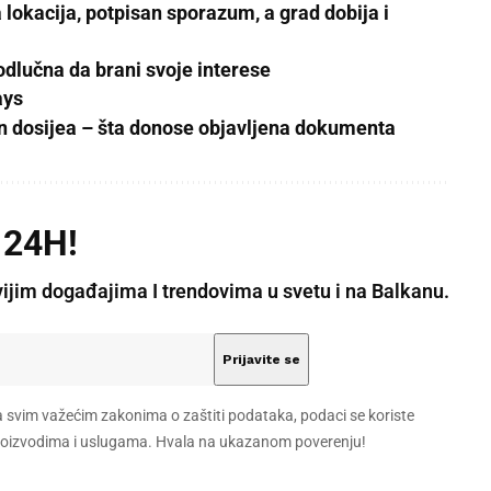
lokacija, potpisan sporazum, a grad dobija i
odlučna da brani svoje interese
ays
in dosijea – šta donose objavljena dokumenta
 24H!
vijim događajima I trendovima u svetu i na Balkanu.
a svim važećim zakonima o zaštiti podataka, podaci se koriste
 proizvodima i uslugama. Hvala na ukazanom poverenju!