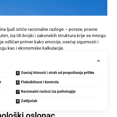
na ljudi ističe racionalne razloge – poreze, pravne
utim, iza tih brojki i zakonskih struktura krije se mnogo
je odličan primer kako emocije, osećaj sigurnosti i
logu kao i ekonomske kalkulacije.
Osećaj hitnosti i strah od propuštanja prilike
e
Fleksibilnost i kontrola
Racionalni razlozi iza psihologije
Zaključak
ološki oslonac