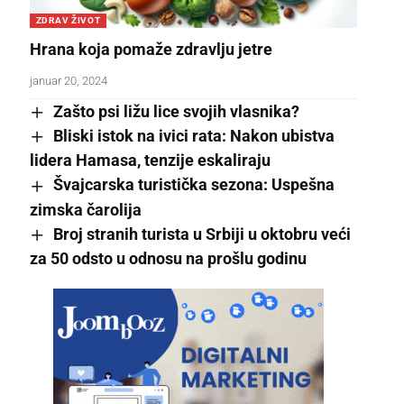
ZDRAV ŽIVOT
Hrana koja pomaže zdravlju jetre
januar 20, 2024
Zašto psi ližu lice svojih vlasnika?
Bliski istok na ivici rata: Nakon ubistva
lidera Hamasa, tenzije eskaliraju
Švajcarska turistička sezona: Uspešna
zimska čarolija
Broj stranih turista u Srbiji u oktobru veći
za 50 odsto u odnosu na prošlu godinu