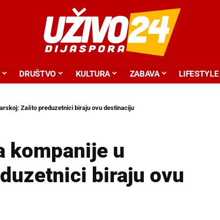
DRUŠTVO
KULTURA
ZABAVA
LIFESTYLE
rskoj: Zašto preduzetnici biraju ovu destinaciju
a kompanije u
duzetnici biraju ovu