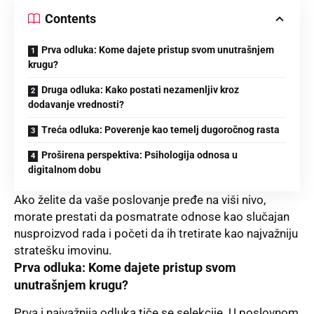
Contents
Prva odluka: Kome dajete pristup svom unutrašnjem
krugu?
Druga odluka: Kako postati nezamenljiv kroz
dodavanje vrednosti?
Treća odluka: Poverenje kao temelj dugoročnog rasta
Proširena perspektiva: Psihologija odnosa u
digitalnom dobu
Ako želite da vaše poslovanje pređe na viši nivo,
morate prestati da posmatrate odnose kao slučajan
nusproizvod rada i početi da ih tretirate kao najvažniju
stratešku imovinu.
Prva odluka: Kome dajete pristup svom
unutrašnjem krugu?
Prva i najvažnija odluka tiče se selekcije. U poslovnom