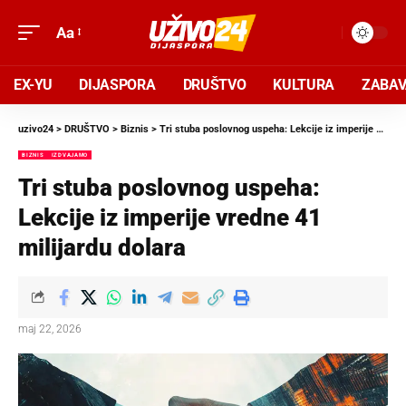
Aa
EX-YU
DIJASPORA
DRUŠTVO
KULTURA
ZABA
uzivo24
>
DRUŠTVO
>
Biznis
>
Tri stuba poslovnog uspeha: Lekcije iz imperije vredne 41 milijardu dolara
BIZNIS
IZDVAJAMO
Tri stuba poslovnog uspeha:
Lekcije iz imperije vredne 41
milijardu dolara
maj 22, 2026