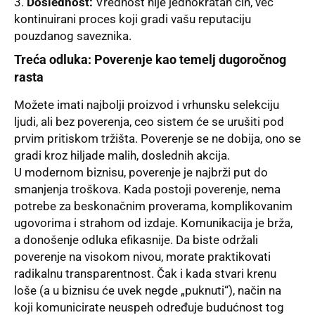
Doslednost:
Vrednost nije jednokratan čin, već
kontinuirani proces koji gradi vašu reputaciju
pouzdanog saveznika.
Treća odluka: Poverenje kao temelj dugoročnog
rasta
Možete imati najbolji proizvod i vrhunsku selekciju
ljudi, ali bez poverenja, ceo sistem će se urušiti pod
prvim pritiskom tržišta. Poverenje se ne dobija, ono se
gradi kroz hiljade malih, doslednih akcija.
U modernom biznisu, poverenje je najbrži put do
smanjenja troškova. Kada postoji poverenje, nema
potrebe za beskonačnim proverama, komplikovanim
ugovorima i strahom od izdaje. Komunikacija je brža,
a donošenje odluka efikasnije. Da biste održali
poverenje na visokom nivou, morate praktikovati
radikalnu transparentnost. Čak i kada stvari krenu
loše (a u biznisu će uvek negde „puknuti“), način na
koji komunicirate neuspeh određuje budućnost tog