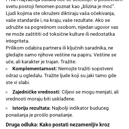
svetu postoji fenomen poznat kao „blizina je moć“.
Ljudi kojima ste okruženi diktiraju vaša očekivanja,
vaše standarde i, na kraju, vaše rezultate. Ako se
udružite sa pogrešnom osobom, nijedan ugovor vas
ne može zaštititi od toksične kulture ili nedostatka
integriteta.
Prilikom odabira partnera ili ključnih saradnika, ne
gledajte samo njihove veštine na papiru. Veštine se
uče, ali karakter je trajan. Tražite:
Komplementarnost:
Nemojte tražiti sopstveni
odraz u ogledalu. Tražite ljude koji su jaki tamo gde
ste vi slabi.
Zajedničke vrednosti:
Ciljevi se mogu menjati, ali
vrednosti moraju biti usklađene.
Istoriju rezultata:
Najbolji indikator budućeg
ponašanja je prošlo ponašanje.
Druga odluka: Kako postati nezamenljiv kroz