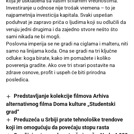
koja je usklađena sa vašim stvarnim vrednostima.
Investiranje u odnose nije trošak vremena – to je
najpametnija investicija kapitala. Svaki uspešan
poduhvat je zapravo priča o ljudima koji su odlučili da
veruju jedni drugima i da zajedno stvore nešto što
sami nikada ne bi mogli.
Poslovna imperija se ne gradi na ciglama i malteru, niti
samo na linijama koda. Ona se gradi na tri ključne
odluke: koga birate, kako im pomažete i koliko
poverenja gradite. Ako ove tri stvari postavite na
zdrave osnove, profit i uspeh će biti prirodna
posledica.
Predstavljanje kolekcije filmova Arhiva
alternativnog filma Doma kulture „Studentski
grad“
Preduzeća u Srbiji prate tehnološke trendove
koji im omogućuju da povećaju stopu rasta