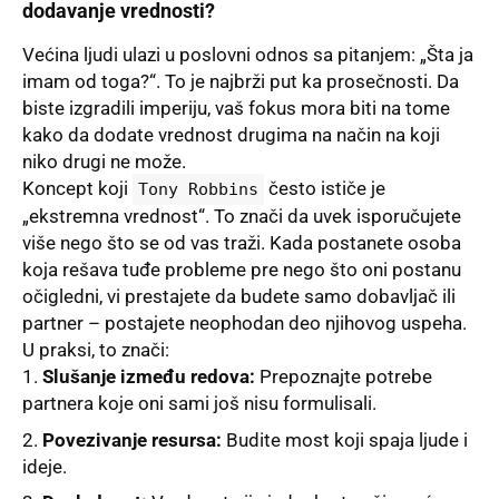
dodavanje vrednosti?
Većina ljudi ulazi u poslovni odnos sa pitanjem: „Šta ja
imam od toga?“. To je najbrži put ka prosečnosti. Da
biste izgradili imperiju, vaš fokus mora biti na tome
kako da dodate vrednost drugima na način na koji
niko drugi ne može.
Koncept koji
često ističe je
Tony Robbins
„ekstremna vrednost“. To znači da uvek isporučujete
više nego što se od vas traži. Kada postanete osoba
koja rešava tuđe probleme pre nego što oni postanu
očigledni, vi prestajete da budete samo dobavljač ili
partner – postajete neophodan deo njihovog uspeha.
U praksi, to znači:
Slušanje između redova:
Prepoznajte potrebe
partnera koje oni sami još nisu formulisali.
Povezivanje resursa:
Budite most koji spaja ljude i
ideje.