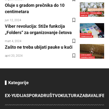
Oluje s gradom prečnika do 10
centimetara
DRUŠTVO
IZDVAJAMO
SRBIJA
jun 12, 2024
Viber revolucija: Stiže funkcija
„Folders“ za organizovanje četova
IZDVAJAMO
TEHNOLOGIJA
mart 4, 2024
Zašto ne treba ubijati pauke u kući
april 20, 2024
IZDVAJAMO
ZANIMLJIVOSTI
Kategorije
EX-YU
DIJASPORA
DRUŠTVO
KULTURA
ZABAVA
LIFES