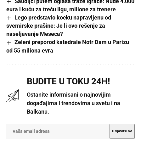
Saudijci putem oglasa traže igrače: Nude 4.000
eura i kuću za treću ligu, milione za trenere
Lego predstavio kocku napravljenu od
svemirske prašine: Je li ovo rešenje za
naseljavanje Meseca?
Zeleni preporod katedrale Notr Dam u Parizu
od 55 miliona evra
BUDITE U TOKU 24H!
Ostanite informisani o najnovijim
događajima I trendovima u svetu i na
Balkanu.