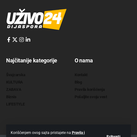
Najčitanije kategorije
O nama
Švajcarska
Kontakt
KULTURA
Blog
ZABAVA
Pravila korišćenja
Biznis
Pošaljite svoju vest
LIFESTYLE
Korišćenjem ovog sajta pristajete na
Pravila i
Prihvati