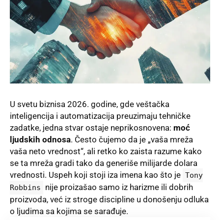
U svetu biznisa 2026. godine, gde veštačka
inteligencija i automatizacija preuzimaju tehničke
zadatke, jedna stvar ostaje neprikosnovena:
moć
ljudskih odnosa
. Često čujemo da je „vaša mreža
vaša neto vrednost“, ali retko ko zaista razume kako
se ta mreža gradi tako da generiše milijarde dolara
vrednosti. Uspeh koji stoji iza imena kao što je
Tony
nije proizašao samo iz harizme ili dobrih
Robbins
proizvoda, već iz stroge discipline u donošenju odluka
o ljudima sa kojima se sarađuje.