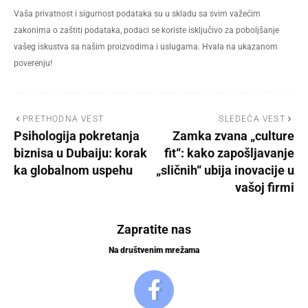
Vaša privatnost i sigurnost podataka su u skladu sa svim važećim
zakonima o zaštiti podataka, podaci se koriste isključivo za poboljšanje
vašeg iskustva sa našim proizvodima i uslugama. Hvala na ukazanom
poverenju!
PRETHODNA VEST
SLEDEĆA VEST
Psihologija pokretanja
Zamka zvana „culture
biznisa u Dubaiju: korak
fit“: kako zapošljavanje
ka globalnom uspehu
„sličnih“ ubija inovacije u
vašoj firmi
Zapratite nas
Na društvenim mrežama