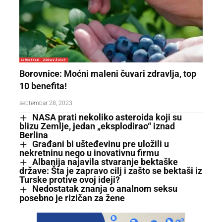
LIFESTYLE
ZDRAV ŽIVOT
Borovnice: Moćni maleni čuvari zdravlja, top
10 benefita!
septembar 28, 2023
NASA prati nekoliko asteroida koji su
blizu Zemlje, jedan „eksplodirao“ iznad
Berlina
Građani bi ušteđevinu pre uložili u
nekretninu nego u inovativnu firmu
Albanija najavila stvaranje bektaške
države: Šta je zapravo cilj i zašto se bektaši iz
Turske protive ovoj ideji?
Nedostatak znanja o analnom seksu
posebno je rizičan za žene