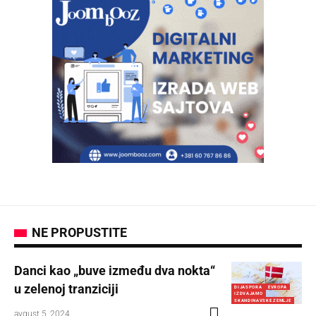
NE PROPUSTITE
Danci kao „buve između dva nokta“
u zelenoj tranziciji
DIJASPORA
EVROPA
IZDVAJAMO
SKANDINAVSKE ZEMLJE
avgust 5, 2024