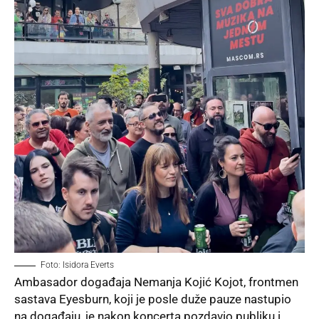
Foto: Isidora Everts
Ambasador događaja Nemanja Kojić Kojot, frontmen
sastava Eyesburn, koji je posle duže pauze nastupio
na događaju, je nakon koncerta pozdavio publiku i