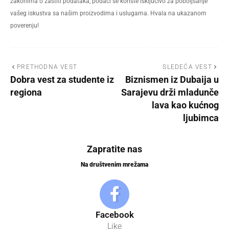
zakonima o zaštiti podataka, podaci se koriste isključivo za poboljšanje
vašeg iskustva sa našim proizvodima i uslugama. Hvala na ukazanom
poverenju!
PRETHODNA VEST
SLEDEĆA VEST
Dobra vest za studente iz
Biznismen iz Dubaija u
regiona
Sarajevu drži mladunče
lava kao kućnog
ljubimca
Zapratite nas
Na društvenim mrežama
Facebook
Like