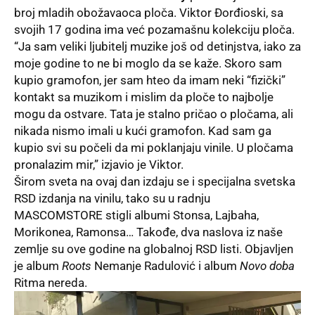
broj mladih obožavaoca ploča. Viktor Đorđioski, sa
svojih 17 godina ima već pozamašnu kolekciju ploča.
“Ja sam veliki ljubitelj muzike još od detinjstva, iako za
moje godine to ne bi moglo da se kaže. Skoro sam
kupio gramofon, jer sam hteo da imam neki “fizički”
kontakt sa muzikom i mislim da ploče to najbolje
mogu da ostvare. Tata je stalno pričao o pločama, ali
nikada nismo imali u kući gramofon. Kad sam ga
kupio svi su počeli da mi poklanjaju vinile. U pločama
pronalazim mir,” izjavio je Viktor.
Širom sveta na ovaj dan izdaju se i specijalna svetska
RSD izdanja na vinilu, tako su u radnju
MASCOMSTORE stigli albumi Stonsa, Lajbaha,
Morikonea, Ramonsa… Takođe, dva naslova iz naše
zemlje su ove godine na globalnoj RSD listi. Objavljen
je album
Roots
Nemanje Radulović i album
Novo doba
Ritma nereda.