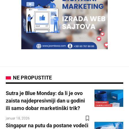
NE PROPUSTITE
Sutra je Blue Monday: da li je ovo
zaista najdepresivniji dan u godini
IZDVAJAMO
ZANIMLJIVOSTI
ili samo dobar marketinški trik?
januar 18, 2026
Singapur na putu da postane vodeći