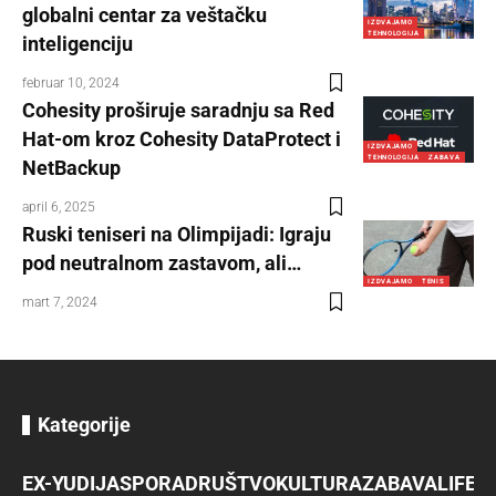
globalni centar za veštačku
IZDVAJAMO
TEHNOLOGIJA
inteligenciju
februar 10, 2024
Cohesity proširuje saradnju sa Red
Hat-om kroz Cohesity DataProtect i
IZDVAJAMO
TEHNOLOGIJA
ZABAVA
NetBackup
april 6, 2025
Ruski teniseri na Olimpijadi: Igraju
pod neutralnom zastavom, ali…
IZDVAJAMO
TENIS
mart 7, 2024
Kategorije
EX-YU
DIJASPORA
DRUŠTVO
KULTURA
ZABAVA
LIFES