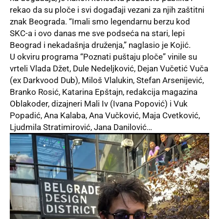
rekao da su ploče i svi događaji vezani za njih zaštitni
znak Beograda. “Imali smo legendarnu berzu kod
SKC-a i ovo danas me sve podseća na stari, lepi
Beograd i nekadašnja druženja,” naglasio je Kojić.
U okviru programa “Poznati puštaju ploče” vinile su
vrteli Vlada Džet, Dule Nedeljković, Dejan Vučetić Vuča
(ex Darkvood Dub), Miloš Vlalukin, Stefan Arsenijević,
Branko Rosić, Katarina Epštajn, redakcija magazina
Oblakoder, dizajneri Mali Iv (Ivana Popović) i Vuk
Popadić, Ana Kalaba, Ana Vučković, Maja Cvetković,
Ljudmila Stratimirović, Jana Danilović…