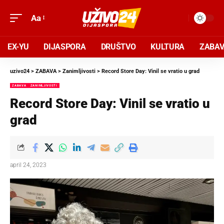
Aa
EX-YU
DIJASPORA
DRUŠTVO
KULTURA
ZABA
uzivo24
>
ZABAVA
>
Zanimljivosti
>
Record Store Day: Vinil se vratio u grad
ZABAVA
ZANIMLJIVOSTI
Record Store Day: Vinil se vratio u
grad
april 24, 2023