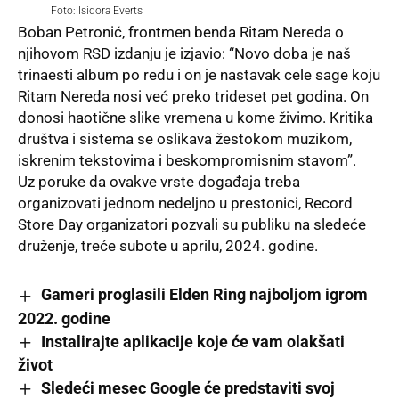
Foto: Isidora Everts
Boban Petronić, frontmen benda Ritam Nereda o
njihovom RSD izdanju je izjavio: “Novo doba je naš
trinaesti album po redu i on je nastavak cele sage koju
Ritam Nereda nosi već preko trideset pet godina. On
donosi haotične slike vremena u kome živimo. Kritika
društva i sistema se oslikava žestokom muzikom,
iskrenim tekstovima i beskompromisnim stavom”.
Uz poruke da ovakve vrste
događaja
treba
organizovati jednom nedeljno u prestonici, Record
Store Day organizatori pozvali su publiku na sledeće
druženje, treće subote u aprilu, 2024. godine.
Gameri proglasili Elden Ring najboljom igrom
2022. godine
Instalirajte aplikacije koje će vam olakšati
život
Sledeći mesec Google će predstaviti svoj