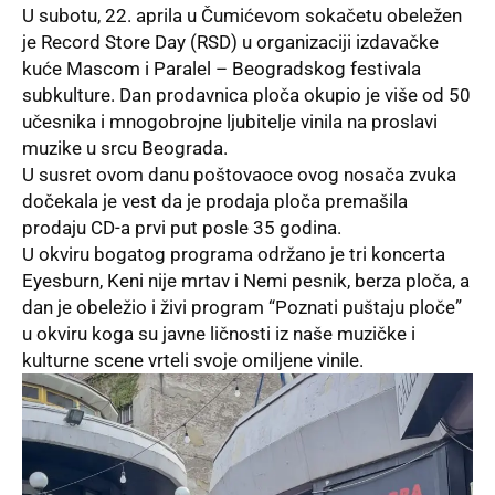
U subotu, 22. aprila u Čumićevom sokačetu obeležen
je Record Store Day (RSD) u organizaciji izdavačke
kuće Mascom i Paralel – Beogradskog festivala
subkulture. Dan prodavnica ploča okupio je više od 50
učesnika i mnogobrojne ljubitelje vinila na proslavi
muzike u srcu Beograda.
U susret ovom danu poštovaoce ovog nosača zvuka
dočekala je vest da je prodaja ploča premašila
prodaju CD-a prvi put posle 35 godina.
U okviru bogatog programa održano je tri koncerta
Eyesburn, Keni nije mrtav i Nemi pesnik, berza ploča, a
dan je obeležio i živi program “Poznati puštaju ploče”
u okviru koga su javne ličnosti iz naše muzičke i
kulturne scene vrteli svoje omiljene vinile.