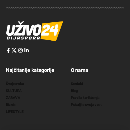
Najčitanije kategorije
O nama
Švajcarska
Kontakt
KULTURA
Blog
ZABAVA
Pravila korišćenja
Biznis
Pošaljite svoju vest
LIFESTYLE