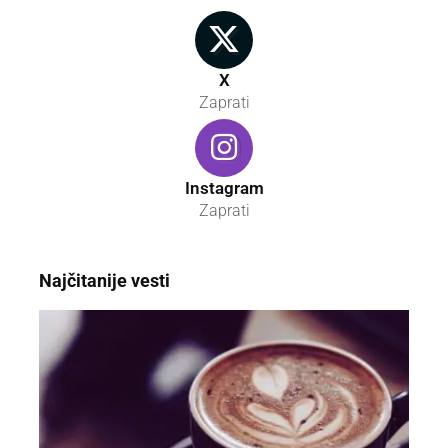
X
Zaprati
Instagram
Zaprati
Najčitanije vesti