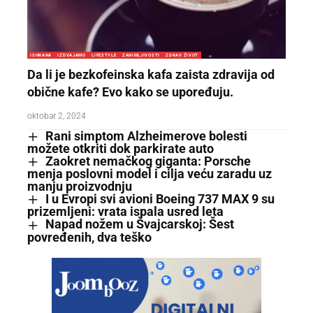
ISHRANA
IZDVAJAMO
LIFESTYLE
ZANIMLJIVOSTI
ZDRAV ŽIVOT
Da li je bezkofeinska kafa zaista zdravija od
obične kafe? Evo kako se upoređuju.
oktobar 2, 2024
Rani simptom Alzheimerove bolesti
možete otkriti dok parkirate auto
Zaokret nemačkog giganta: Porsche
menja poslovni model i cilja veću zaradu uz
manju proizvodnju
I u Evropi svi avioni Boeing 737 MAX 9 su
prizemljeni: vrata ispala usred leta
Napad nožem u Švajcarskoj: Šest
povređenih, dva teško