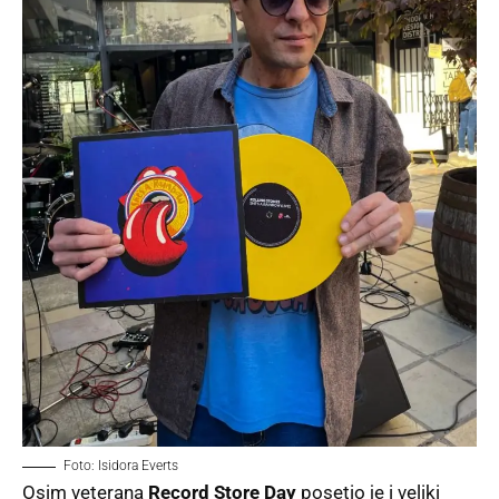
Foto: Isidora Everts
Osim veterana
Record Store Day
posetio je i veliki