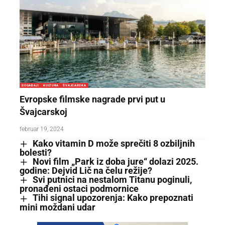
DOGAĐAJI
KULTURA
ŠVAJCARSKA
Evropske filmske nagrade prvi put u
Švajcarskoj
februar 19, 2024
Kako vitamin D može sprečiti 8 ozbiljnih
bolesti?
Novi film „Park iz doba jure“ dolazi 2025.
godine: Dejvid Lič na čelu režije?
Svi putnici na nestalom Titanu poginuli,
pronađeni ostaci podmornice
Tihi signal upozorenja: Kako prepoznati
mini moždani udar