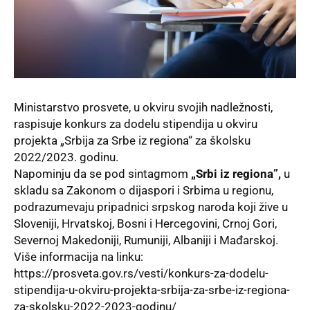
Ministarstvo prosvete, u okviru svojih nadležnosti,
raspisuje konkurs za dodelu stipendija u okviru
projekta „Srbija za Srbe iz regiona“ za školsku
2022/2023. godinu.
Napominju da se pod sintagmom
„Srbi iz regiona”,
u
skladu sa Zakonom o dijaspori i Srbima u regionu,
podrazumevaju pripadnici srpskog naroda koji žive u
Sloveniji, Hrvatskoj, Bosni i Hercegovini, Crnoj Gori,
Severnoj Makedoniji, Rumuniji, Albaniji i Mađarskoj.
Više informacija na linku:
https://prosveta.gov.rs/vesti/konkurs-za-dodelu-
stipendija-u-okviru-projekta-srbija-za-srbe-iz-regiona-
za-skolsku-2022-2023-godinu/