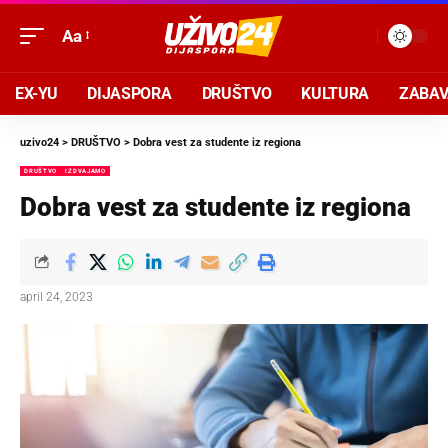
Aa
EX-YU
DIJASPORA
DRUŠTVO
KULTURA
ZABA
uzivo24
>
DRUŠTVO
>
Dobra vest za studente iz regiona
DRUŠTVO
IZDVAJAMO
Dobra vest za studente iz regiona
april 24, 2023