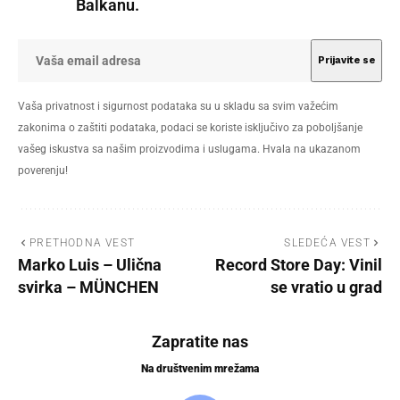
Balkanu.
Vaša privatnost i sigurnost podataka su u skladu sa svim važećim
zakonima o zaštiti podataka, podaci se koriste isključivo za poboljšanje
vašeg iskustva sa našim proizvodima i uslugama. Hvala na ukazanom
poverenju!
PRETHODNA VEST
SLEDEĆA VEST
Marko Luis – Ulična
Record Store Day: Vinil
svirka – MÜNCHEN
se vratio u grad
Zapratite nas
Na društvenim mrežama