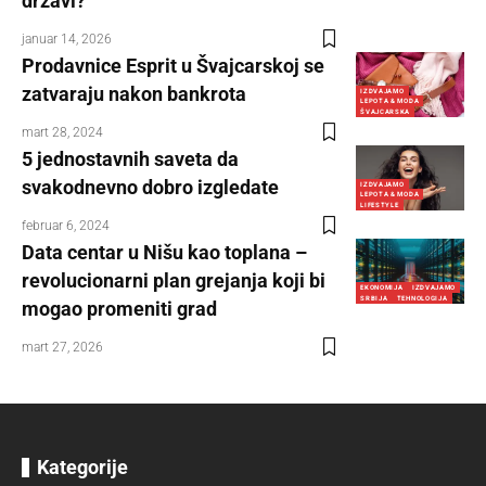
državi?
januar 14, 2026
Prodavnice Esprit u Švajcarskoj se
zatvaraju nakon bankrota
IZDVAJAMO
LEPOTA & MODA
ŠVAJCARSKA
mart 28, 2024
5 jednostavnih saveta da
svakodnevno dobro izgledate
IZDVAJAMO
LEPOTA & MODA
LIFESTYLE
februar 6, 2024
Data centar u Nišu kao toplana –
revolucionarni plan grejanja koji bi
EKONOMIJA
IZDVAJAMO
SRBIJA
TEHNOLOGIJA
mogao promeniti grad
mart 27, 2026
Kategorije