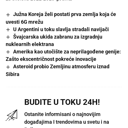
Južna Koreja želi postati prva zemlja koja će
uvesti 6G mrežu
U Argentini u toku slavlja stradali navijači
Švajcarska ukida zabranu za izgradnju
nuklearnih elektrana
Amerika kao utočište za neprilagođene genije:
Zašto ekscentričnost pokreće inovacije
Asteroid probio Zemljinu atmosferu iznad
Sibira
BUDITE U TOKU 24H!
Ostanite informisani o najnovijim
događajima I trendovima u svetu i na