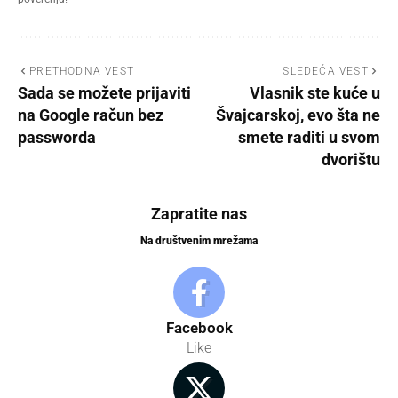
PRETHODNA VEST
SLEDEĆA VEST
Sada se možete prijaviti
Vlasnik ste kuće u
na Google račun bez
Švajcarskoj, evo šta ne
passworda
smete raditi u svom
dvorištu
Zapratite nas
Na društvenim mrežama
Facebook
Like