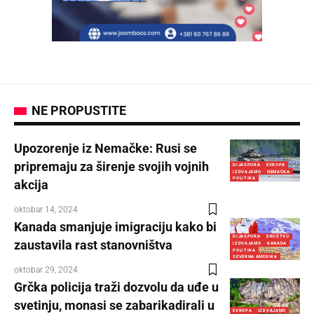
NE PROPUSTITE
Upozorenje iz Nemačke: Rusi se
pripremaju za širenje svojih vojnih
DIJASPORA
EVROPA
IZDVAJAMO
NEMAČKA
POLITIKA
akcija
oktobar 14, 2024
Kanada smanjuje imigraciju kako bi
DIJASPORA
DRUŠTVO
zaustavila rast stanovništva
IZDVAJAMO
KANADA
POLITIKA
SEVERNA AMERIKA
oktobar 29, 2024
Grčka policija traži dozvolu da uđe u
svetinju, monasi se zabarikadirali u
EVROPA
IZDVAJAMO