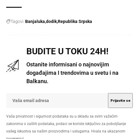
Tagovi:
Banjaluka
dodik
Republika Srpska
BUDITE U TOKU 24H!
Ostanite informisani o najnovijim
događajima I trendovima u svetu i na
Balkanu.
Vaša privatnost i sigurnost podataka su u skladu sa svim važećim
zakonima o zaštiti podataka, podaci se koriste isključivo za poboljšanje
vašeg iskustva sa našim proizvodima i uslugama. Hvala na ukazanom
poverenju!