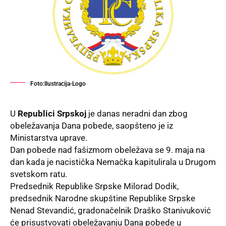
Foto:Ilustracija-Logo
U
Republici Srpskoj
je danas neradni dan zbog
obeležavanja Dana pobede, saopšteno je iz
Ministarstva uprave.
Dan pobede nad fašizmom obeležava se 9. maja na
dan kada je nacistička Nemačka kapitulirala u Drugom
svetskom ratu.
Predsednik Republike Srpske Milorad
Dodik
,
predsednik Narodne skupštine Republike Srpske
Nenad Stevandić, gradonačelnik Draško Stanivuković
će prisustvovati obeležavanju Dana pobede u