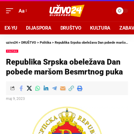
Aa
EX-YU
DIJASPORA
DRUŠTVO
KULTURA
ZABA
uzivo24
>
DRUŠTVO
>
Politika
>
Republika Srpska obeležava Dan pobede maršom Besmrtnog puka
POLITIKA
Republika Srpska obeležava Dan
pobede maršom Besmrtnog puka
maj 9, 2023