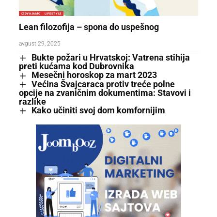
IZDVAJAMO
LIFESTYLE
Lean filozofija – spona do uspešnog
avgust 29, 2025
Bukte požari u Hrvatskoj: Vatrena stihija
preti kućama kod Dubrovnika
Mesečni horoskop za mart 2023
Većina Švajcaraca protiv treće polne
opcije na zvaničnim dokumentima: Stavovi i
razlike
Kako učiniti svoj dom komfornijim