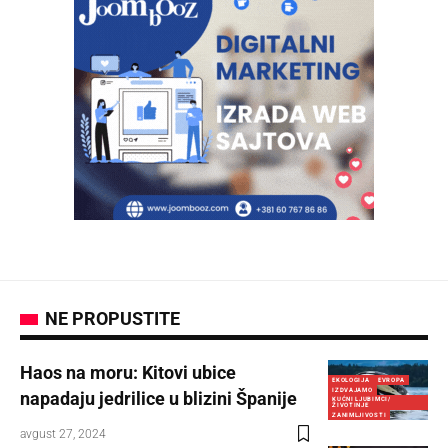
NE PROPUSTITE
Haos na moru: Kitovi ubice
EKOLOGIJA
EVROPA
IZDVAJAMO
napadaju jedrilice u blizini Španije
KUĆNI LJUBIMCI/
ŽIVOTINJE
ZANIMLJIVOSTI
avgust 27, 2024