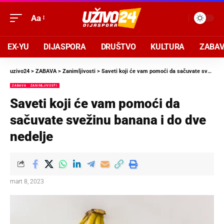
Aa
EX-YU
DIJASPORA
DRUŠTVO
KULTURA
ZABA
uzivo24
>
ZABAVA
>
Zanimljivosti
>
Saveti koji će vam pomoći da sačuvate svežinu banana i do dve nedelje
ZABAVA
ZANIMLJIVOSTI
Saveti koji će vam pomoći da
sačuvate svežinu banana i do dve
nedelje
mart 8, 2023