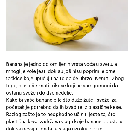
Banana je jedno od omiljenih vrsta voća u svetu, a
mnogi je vole jesti dok su još nisu poprimile crne
tačkice koje upućuju na to da će ubrzo uvenuti. Zbog
toga, nije loše znati trikove koji će vam pomoći da
ostanu sveže i do dve nedelje.
Kako bi vaše banane bile što duže žute i sveže, za
početak je potrebno da ih izvadite iz plastične kese.
Razlog zašto je to neophodno učiniti jeste taj što
plastična kesa zadržava vlagu koje banane opuštaju
dok sazrevaju i onda ta vlaga uzrokuje brže