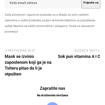
Vaša privatnost i sigurnost podataka su u skladu sa svim važećim
zakonima o zaštiti podataka, podaci se koriste isključivo za poboljšanje
vašeg iskustva sa našim proizvodima i uslugama. Hvala na ukazanom
poverenju!
PRETHODNA VEST
SLEDEĆA VEST
Mask se izvinio
Sok pun vitamina A i C
zaposlenom koji ga je na
Tviteru pitao da li je
otpušten
Zapratite nas
Na društvenim mrežama