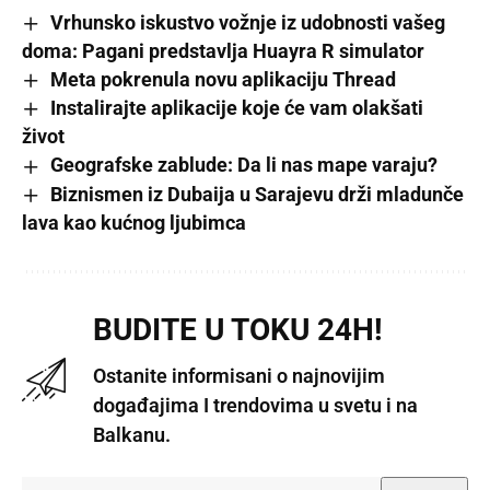
Vrhunsko iskustvo vožnje iz udobnosti vašeg
doma: Pagani predstavlja Huayra R simulator
Meta pokrenula novu aplikaciju Thread
Instalirajte aplikacije koje će vam olakšati
život
Geografske zablude: Da li nas mape varaju?
Biznismen iz Dubaija u Sarajevu drži mladunče
lava kao kućnog ljubimca
BUDITE U TOKU 24H!
Ostanite informisani o najnovijim
događajima I trendovima u svetu i na
Balkanu.