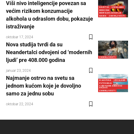
Viši nivo inteligencije povezan sa
DRUŠTVO
IZDVAJAMO
većim rizikom konzumacije
MEDICINA
MENTALNO ZDRAVLJE
NAUKA
ZANIMLJIVOSTI
alkohola u odraslom dobu, pokazuje
istraživanje
oktobar 17, 2024
Nova studija tvrdi da su
Neandertalci odvojeni od ‘modernih
ZANIMLJIVOSTI
ljudi’ pre 408.000 godina
januar 23, 2024
Najmanje ostrvo na svetu sa
DIJASPORA
IZDVAJAMO
PUTOVANJA
jednom kućom koje je dovoljno
SJEDINJENE AMERIČKE
DRŽAVE
ZANIMLJIVOSTI
samo za jednu sobu
oktobar 22, 2024