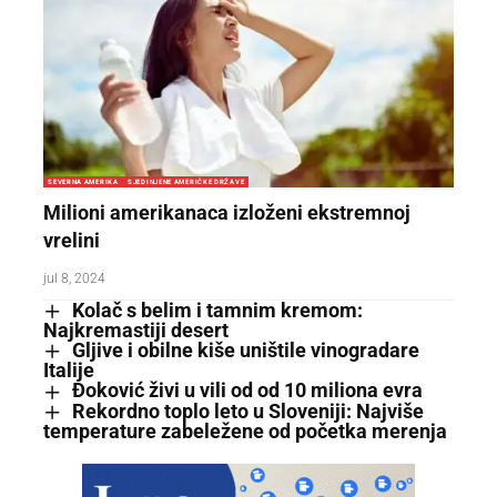
SEVERNA AMERIKA
SJEDINJENE AMERIČKE DRŽAVE
Milioni amerikanaca izloženi ekstremnoj
vrelini
jul 8, 2024
Kolač s belim i tamnim kremom:
Najkremastiji desert
Gljive i obilne kiše uništile vinogradare
Italije
Đoković živi u vili od od 10 miliona evra
Rekordno toplo leto u Sloveniji: Najviše
temperature zabeležene od početka merenja