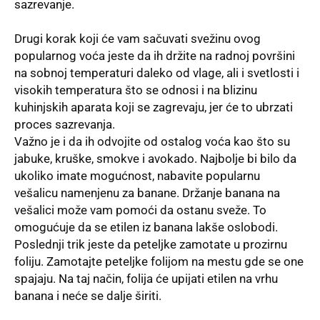
sazrevanje.
Drugi korak koji će vam sačuvati svežinu ovog
popularnog
voća
jeste da ih držite na radnoj površini
na sobnoj temperaturi daleko od vlage, ali i svetlosti i
visokih temperatura što se odnosi i na blizinu
kuhinjskih aparata koji se zagrevaju, jer će to ubrzati
proces sazrevanja.
Važno je i da ih odvojite od ostalog voća kao što su
jabuke, kruške, smokve i avokado. Najbolje bi bilo da
ukoliko imate mogućnost, nabavite popularnu
vešalicu namenjenu za banane. Držanje banana na
vešalici može vam pomoći da ostanu sveže. To
omogućuje da se
etilen
iz banana lakše oslobodi.
Poslednji trik jeste da peteljke zamotate u prozirnu
foliju. Zamotajte peteljke folijom na mestu gde se one
spajaju. Na taj način, folija će upijati etilen na vrhu
banana i neće se dalje širiti.