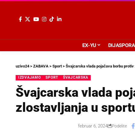
EX-YU
DIJASPORA
uzivo24
>
ZABAVA
>
Sport
>
Švajcarska vlada pojačava borbu protiv 
IZDVAJAMO
SPORT
ŠVAJCARSKA
Švajcarska vlada poj
zlostavljanja u sport
februar 6, 2024
Podelite