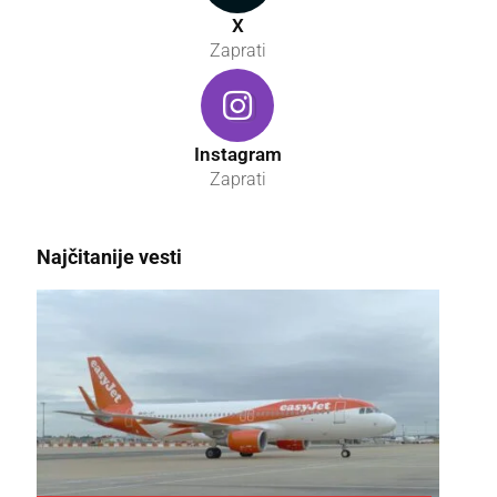
X
Zaprati
Instagram
Zaprati
Najčitanije vesti