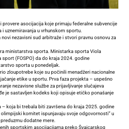
 provere asocijacija koje primaju federalne subvencije
nja i uznemiravanja u vrhunskom sportu.
 novi nezavisni sud arbitraže i stvori pravnu osnovu za
ora ministarstva sporta. Ministarka sporta Viola
 za sport (FOSPO) da do kraja 2024. godine
tarstvo sporta u ponedeljak.
rio zloupotrebe koje su počinili menadžeri nacionalne
 jačanje etike u sportu. Prva faza projekta – uspešno
anje nezavisne službe za prijavljivanje slučajeva
đe je sastavljen kodeks koji opisuje etičko ponašanje
 – koja bi trebala biti završena do kraja 2025. godine
 olimpijski komitet ispunjavaju svoje odgovornosti“ u
e preduzmu dodatne mere.
ljenih sportskim asocijacijama preko Švajcarskog