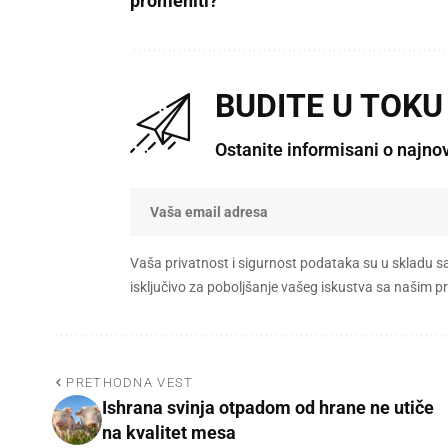
promeniti?
BUDITE U TOKU
Ostanite informisani o najno
Vaša privatnost i sigurnost podataka su u skladu s
isključivo za poboljšanje vašeg iskustva sa našim
PRETHODNA VEST
Ishrana svinja otpadom od hrane ne utiče
na kvalitet mesa