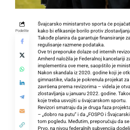
Švajcarsko ministarstvo sporta će pojačati
kako bi efikasnije borilo protiv zlostavlja
Podelite
Takođe planira da garantuje finansiranje za
regulisanje razmene podataka.
Ove tri preporuke dolaze od internih reviz
Amherd naložila je Federalnoj kancelariji
implementira ove mere, saopštilo je minis
Nakon skandala iz 2020. godine koji je otk
gimnastike, vlada je pokrenula projekat za
završena prema revizorima – videla je otvar
zlostavljanja u januaru 2022. godine. Tako
koje treba usvojiti u švajcarskom sportu.
Revizori smatraju da je druga faza projekta
– „dobro na putu“ i da „FOSPO i Švajcarski
tom pogledu. Međutim, preporučuju da s
Prvo, na nivou federalnih subvencija dode