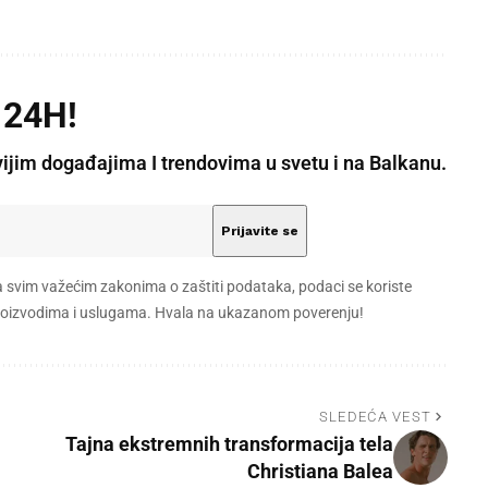
 24H!
vijim događajima I trendovima u svetu i na Balkanu.
a svim važećim zakonima o zaštiti podataka, podaci se koriste
 proizvodima i uslugama. Hvala na ukazanom poverenju!
SLEDEĆA VEST
Tajna ekstremnih transformacija tela
Christiana Balea