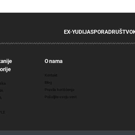
EX-YU
DIJASPORA
DRUŠTVO
tanije
O nama
orije
Kontakt
Blog
ska
Pravila korišćenja
RA
Pošaljite svoju vest
A
YLE