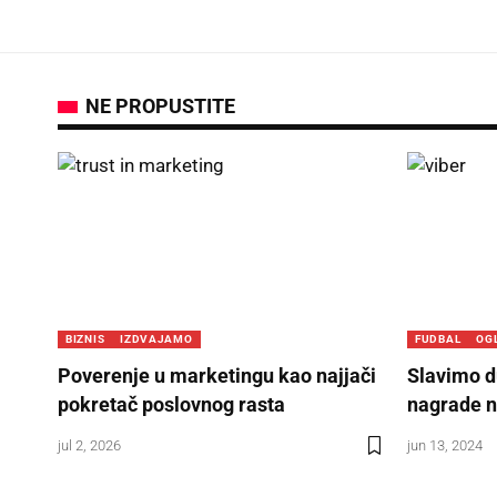
NE PROPUSTITE
BIZNIS
IZDVAJAMO
FUDBAL
OG
Poverenje u marketingu kao najjači
Slavimo d
pokretač poslovnog rasta
nagrade n
jul 2, 2026
jun 13, 2024