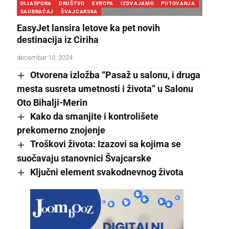
DIJASPORA
DRUŠTVO
EVROPA
IZDVAJAMO
PUTOVANJA
SAOBRAĆAJ
ŠVAJCARSKA
EasyJet lansira letove ka pet novih
destinacija iz Ciriha
decembar 10, 2024
Otvorena izložba “Pasaž u salonu, i druga
mesta susreta umetnosti i života” u Salonu
Oto Bihalji-Merin
Kako da smanjite i kontrolišete
prekomerno znojenje
Troškovi života: Izazovi sa kojima se
suočavaju stanovnici Švajcarske
Ključni element svakodnevnog života