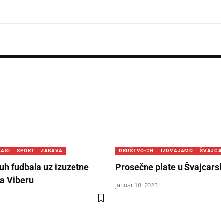
LASI
SPORT
ZABAVA
DRUŠTVO-CH
IZDVAJAMO
ŠVAJC
uh fudbala uz izuzetne
Prosečne plate u Švajcars
a Viberu
januar 18, 2023