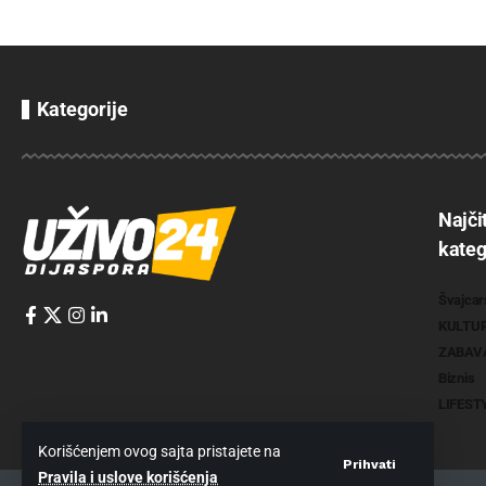
Kategorije
Najči
kateg
Švajcar
KULTU
ZABAV
Biznis
LIFEST
Korišćenjem ovog sajta pristajete na
Prihvati
Pravila i uslove korišćenja