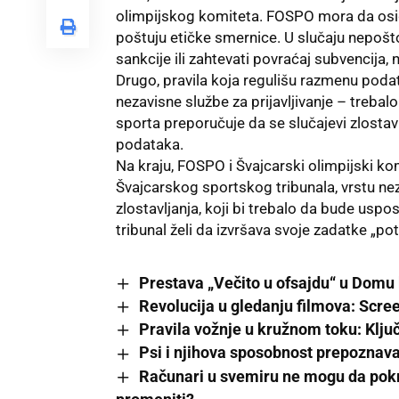
olimpijskog komiteta. FOSPO mora da osig
poštuju etičke smernice. U slučaju nepošto
sankcije ili zahtevati povraćaj subvencija, n
Drugo, pravila koja regulišu razmenu poda
nezavisne službe za prijavljivanje – trebal
sporta preporučuje da se slučajevi zlostavl
podataka.
Na kraju, FOSPO i Švajcarski olimpijski kom
Švajcarskog sportskog tribunala, vrstu ne
zlostavljanja, koji bi trebalo da bude uspo
tribunal želi da izvršava svoje zadatke „p
Prestava „Večito u ofsajdu“ u Domu 
Revolucija u gledanju filmova: Scre
Pravila vožnje u kružnom toku: Klj
Psi i njihova sposobnost prepoznava
Računari u svemiru ne mogu da pokre