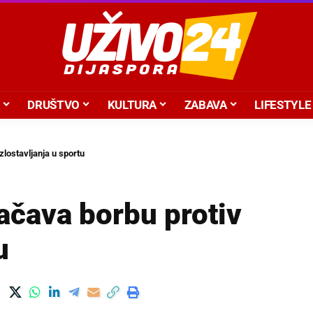
DRUŠTVO
KULTURA
ZABAVA
LIFESTYLE
zlostavljanja u sportu
ačava borbu protiv
u