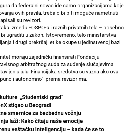
ura da federalni novac ide samo organizacijama koje
vanja ovih pravila, trebalo bi biti moguće nametnuti
apisali su revizori.
taka između FOSPO-a i raznih privatnih tela – posebno
o bi ugraditi u zakon. Istovremeno, telo ministarstva
janja i drugi prekršaji etike okupe u jedinstvenoj bazi
itet moraju zajednički finansirati Fondaciju
zavisnog arbitražnog suda za suđenje slučajevima
stavljen u julu. Finansijska sredstva su važna ako ovaj
otpuno i autonomno“, prema revizorima.
kulture „Studentski grad”
enX stigao u Beograd!
učne smernice za bezbednu vožnju
nja laži: Kako čitaju naše emocije
nu veštačku inteligenciju – kada će se to