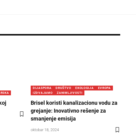
DIJASPORA
DRUŠTVO
EKOLOGIJA
EVROPA
ARSKA
IZDVAJAMO
ZANIMLJIVOSTI
koj
Brisel koristi kanalizacionu vodu za
grejanje: Inovativno rešenje za
smanjenje emisija
oktobar 18, 2024