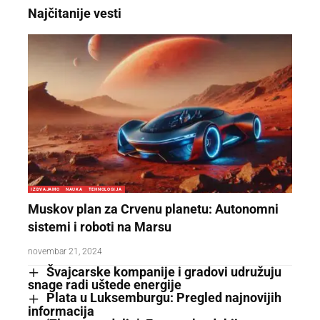
Najčitanije vesti
IZDVAJAMO
NAUKA
TEHNOLOGIJA
Muskov plan za Crvenu planetu: Autonomni
sistemi i roboti na Marsu
novembar 21, 2024
Švajcarske kompanije i gradovi udružuju
snage radi uštede energije
Plata u Luksemburgu: Pregled najnovijih
informacija