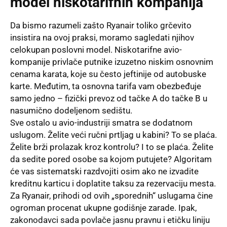
model niskotarifnih kompanija
Da bismo razumeli zašto Ryanair toliko grčevito
insistira na ovoj praksi, moramo sagledati njihov
celokupan poslovni model. Niskotarifne avio-
kompanije privlače putnike izuzetno niskim osnovnim
cenama karata, koje su često jeftinije od autobuske
karte. Međutim, ta osnovna tarifa vam obezbeđuje
samo jedno – fizički prevoz od tačke A do tačke B u
nasumično dodeljenom sedištu.
Sve ostalo u avio-industriji smatra se dodatnom
uslugom. Želite veći ručni prtljag u kabini? To se plaća.
Želite brži prolazak kroz kontrolu? I to se plaća. Želite
da sedite pored osobe sa kojom putujete? Algoritam
će vas sistematski razdvojiti osim ako ne izvadite
kreditnu karticu i doplatite taksu za rezervaciju mesta.
Za Ryanair, prihodi od ovih „sporednih“ uslugama čine
ogroman procenat ukupne godišnje zarade. Ipak,
zakonodavci sada povlače jasnu pravnu i etičku liniju