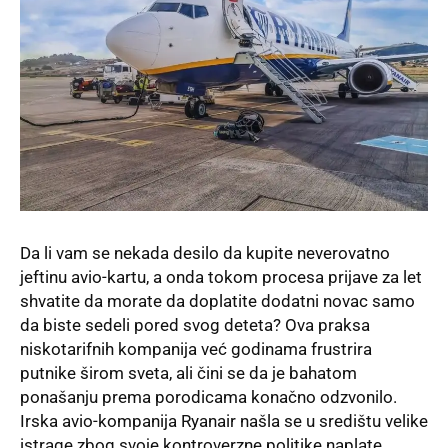
Da li vam se nekada desilo da kupite neverovatno
jeftinu avio-kartu, a onda tokom procesa prijave za let
shvatite da morate da doplatite dodatni novac samo
da biste sedeli pored svog deteta? Ova praksa
niskotarifnih kompanija već godinama frustrira
putnike širom sveta, ali čini se da je bahatom
ponašanju prema porodicama konačno odzvonilo.
Irska avio-kompanija Ryanair našla se u središtu velike
istrage zbog svoje kontroverzne politike naplate