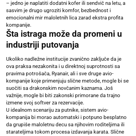
– jedno je naplatiti dodatni kofer ili sendvič na letu, a
sasvim je drugo ugroziti komfor, bezbednost i
emocionalni mir maloletnih lica zarad ekstra profita
kompanije.
Šta istraga može da promeni u
industriji putovanja
Ukoliko nadležne institucije zvanično zaključe da je
ova praksa nezakonita i u direktnoj suprotnosti sa
pravima potrošača, Ryanair, ali i sve druge avio-
kompanije koje primenjuju slične metode, mogle bi se
suočiti sa drakonskim novčanim kaznama. Još
važnije, mogle bi biti zakonski primorane da trajno
izmene svoj softver za rezervacije.
U idealnom scenariju za putnike, sistem avio-
kompanija bi morao automatski i potpuno besplatno
da grupiše maloletnu decu sa njihovim roditeljima ili
starateljima tokom procesa izdavanja karata. Slične