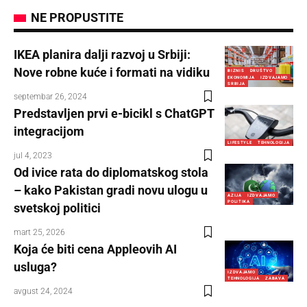
NE PROPUSTITE
IKEA planira dalji razvoj u Srbiji:
Nove robne kuće i formati na vidiku
BIZNIS
DRUŠTVO
EKONOMIJA
IZDVAJAMO
SRBIJA
septembar 26, 2024
Predstavljen prvi e-bicikl s ChatGPT
integracijom
LIFESTYLE
TEHNOLOGIJA
jul 4, 2023
Od ivice rata do diplomatskog stola
– kako Pakistan gradi novu ulogu u
AZIJA
IZDVAJAMO
POLITIKA
svetskoj politici
mart 25, 2026
Koja će biti cena Appleovih AI
usluga?
IZDVAJAMO
TEHNOLOGIJA
ZABAVA
avgust 24, 2024