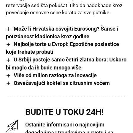
rezervacije sedišta pokušati tiho da nadoknade kroz
povećanje osnovne cene karata za sve putnike.
Može li Hrvatska osvojiti Eurosong? Šanse i
pouzdanost kladionica kroz godine
Najbolje torte u Evropi: Egzotične poslastice
koje trebate probati
U Srbiji postoje samo četiri zlatna bora: Uskoro
bi moglo da ih bude mnogo više
Više od milion razloga za inovacije
Osvežavajući koktel sa citrusnim voćem
BUDITE U TOKU 24H!
Ostanite informisani o najnovijim
događajima I trendovima u svetu i na