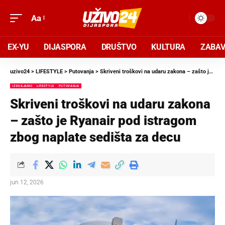
Aa
EX-YU
DIJASPORA
DRUŠTVO
KULTURA
ZABA
uzivo24
>
LIFESTYLE
>
Putovanja
>
Skriveni troškovi na udaru zakona – zašto je Ryanair pod istragom zbog naplate sedišta za decu
IZDVAJAMO
LIFESTYLE
PUTOVANJA
Skriveni troškovi na udaru zakona
– zašto je Ryanair pod istragom
zbog naplate sedišta za decu
jun 12, 2026