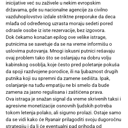
inicijative već su zaživele u nekim evropskim
državama, gde su nacionalne agencije za civilno
vazduhoplovstvo izdale striktne preporuke da deca
mlađa od određenog uzrasta moraju sedeti pored
odrasle osobe iz iste rezervacije, bez izgovora.
Dok čekamo konačan epilog ove velike istrage,
putnicima se savetuje da se na vreme informišu o
uslovima putovanja. Mnogi iskusni putnici rešavaju
ovaj problem tako što se oslanjaju na dobru volju
kabinskog osoblja, koje često pred poletanje pokuša
da spoji razdvojene porodice, ili na ljubaznost drugih
putnika koji su spremni da zamene sedišta. Ipak,
oslanjanje na tuđu empatiju ne bi smelo da bude
zamena za jasno regulisana i zaštićena prava.
Ova istraga je snažan signal da vreme skrivenih taksi i
agresivne monetizacije osnovnih ljudskih potreba
tokom letenja polako, ali sigurno prolazi. Ostaje samo
da se vidi kako će Ryanair prilagoditi svoju dugoročnu
strategiju i da li će eventualni pad prihoda od