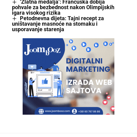
‘Zlatna medalja’: Francuska dobija
pohvale za bezbednost nakon Olimpijskih
igara visokog rizika
Petodnevna dijeta: Tajni recept za
uništavanje masnoće na stomaku i
usporavanje starenja