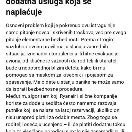
dodatna usluga koja se
naplaćuje
Osnovni problem koji je pokrenuo ovu istragu nije
samo pitanje novca i skrivenih troškova, već pre svega
pitanje elementarne bezbednosti. Prema strogim
vazduhoplovnim pravilima, u slučaju vanrednih
situacija, iznenadnih turbulencija ili hitne evakuacije
aviona, od ključne je važnosti da roditelj ili staratelj
bude u neposrednoj blizini deteta kako bi mu
pomogao sa maskom za kiseonik ili pojasom za
spasavanje. Malo dete u stanju panike ne može samo
da isprati bezbednosne procedure.
Međutim, algoritam koji Ryanair i slične kompanije
koriste za dodelu sedišta često namerno razdvaja
putnike koji se nalaze na istoj rezervaciji, ukoliko oni
nisu unapred platili za odabir mesta. Zbog toga se
roditelji osećaju ucenjeno – ili će platiti dodatnu taksu
koja za višečlanu porodicu nimalo nije zanemarljiva, ili