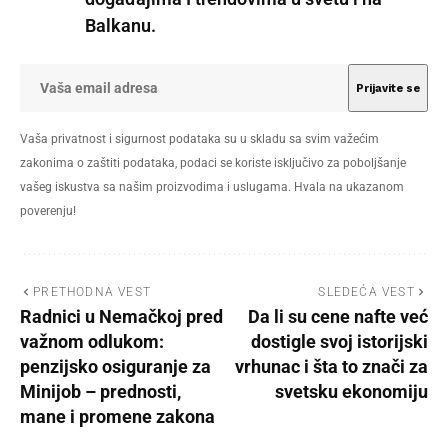
Balkanu.
Vaša privatnost i sigurnost podataka su u skladu sa svim važećim
zakonima o zaštiti podataka, podaci se koriste isključivo za poboljšanje
vašeg iskustva sa našim proizvodima i uslugama. Hvala na ukazanom
poverenju!
PRETHODNA VEST
SLEDEĆA VEST
Radnici u Nemačkoj pred
Da li su cene nafte već
važnom odlukom:
dostigle svoj istorijski
penzijsko osiguranje za
vrhunac i šta to znači za
Minijob – prednosti,
svetsku ekonomiju
mane i promene zakona