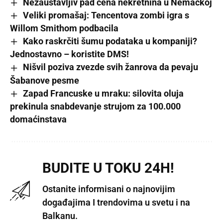
Nezaustavljiv pad cena nekretnina u Nemačkoj
Veliki promašaj: Tencentova zombi igra s
Willom Smithom podbacila
Kako raskrčiti šumu podataka u kompaniji?
Jednostavno – koristite DMS!
Nišvil poziva zvezde svih žanrova da pevaju
Šabanove pesme
Zapad Francuske u mraku: silovita oluja
prekinula snabdevanje strujom za 100.000
domaćinstava
BUDITE U TOKU 24H!
Ostanite informisani o najnovijim
događajima I trendovima u svetu i na
Balkanu.