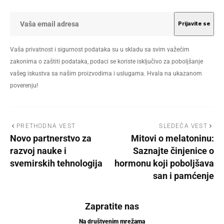
Vaša privatnost i sigurnost podataka su u skladu sa svim važećim
zakonima o zaštiti podataka, podaci se koriste isključivo za poboljšanje
vašeg iskustva sa našim proizvodima i uslugama. Hvala na ukazanom
poverenju!
PRETHODNA VEST
SLEDEĆA VEST
Novo partnerstvo za
Mitovi o melatoninu:
razvoj nauke i
Saznajte činjenice o
svemirskih tehnologija
hormonu koji poboljšava
san i pamćenje
Zapratite nas
Na društvenim mrežama