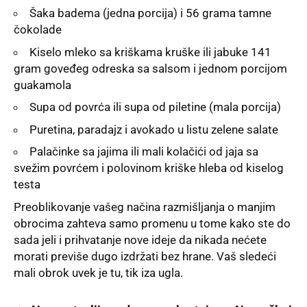
Šaka badema (jedna porcija) i 56 grama tamne
čokolade
Kiselo mleko sa kriškama kruške ili jabuke 141
gram goveđeg odreska sa salsom i jednom porcijom
guakamola
Supa od povrća ili supa od piletine (mala porcija)
Puretina, paradajz i avokado u listu zelene salate
Palačinke sa jajima ili mali kolačići od jaja sa
svežim povrćem i polovinom kriške hleba od kiselog
testa
Preoblikovanje vašeg načina razmišljanja o manjim
obrocima zahteva samo promenu u tome kako ste do
sada jeli i prihvatanje nove ideje da nikada nećete
morati previše dugo izdržati bez hrane. Vaš sledeći
mali obrok uvek je tu, tik iza ugla.