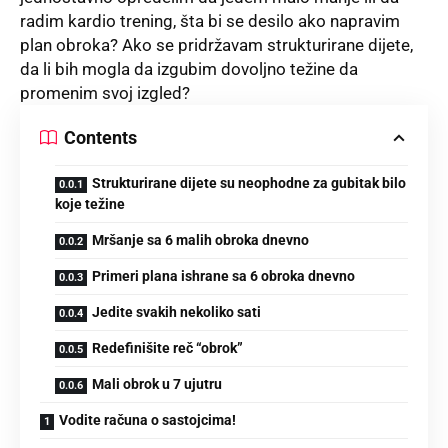
radim kardio trening, šta bi se desilo ako napravim
plan obroka? Ako se pridržavam strukturirane dijete,
da li bih mogla da izgubim dovoljno težine da
promenim svoj izgled?
Contents
Strukturirane dijete su neophodne za gubitak bilo
koje težine
Mršanje sa 6 malih obroka dnevno
Primeri plana ishrane sa 6 obroka dnevno
Jedite svakih nekoliko sati
Redefinišite reč “obrok”
Mali obrok u 7 ujutru
Vodite računa o sastojcima!