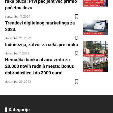
raka pluća: Prvi pacijent već primio
BOLESTI
IZDVAJAMO
LIFESTYLE
MEDICINA
UNCATEGORIZED
početnu dozu
septembar 8, 2024
Trendovi digitalnog marketinga za
2023.
BIZNIS
IZDVAJAMO
decembar 21, 2022
Indonezija, zatvor za seks pre braka
decembar 7, 2022
IZDVAJAMO
POLITIKA
Nemačka banka otvara vrata za
20.000 novih radnih mesta: Bonus
BIZNIS
IZDVAJAMO
dobrodošlice i do 3000 eura!
decembar 20, 2023
Kategorije