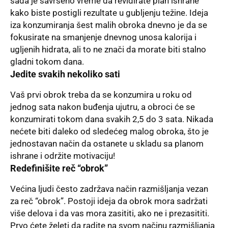
sada je savršeno vreme da revidirate plan ishrane
kako biste postigli rezultate u gubljenju težine. Ideja
iza konzumiranja šest malih obroka dnevno je da se
fokusirate na smanjenje dnevnog unosa kalorija i
ugljenih hidrata, ali to ne znači da morate biti stalno
gladni tokom dana.
Jedite svakih nekoliko sati
Vaš prvi obrok treba da se konzumira u roku od
jednog sata nakon buđenja ujutru, a obroci će se
konzumirati tokom dana svakih 2,5 do 3 sata. Nikada
nećete biti daleko od sledećeg malog obroka, što je
jednostavan način da ostanete u skladu sa planom
ishrane i održite motivaciju!
Redefinišite reč “obrok”
Većina ljudi često zadržava način razmišljanja vezan
za reč “obrok”. Postoji ideja da obrok mora sadržati
više delova i da vas mora zasititi, ako ne i prezasititi.
Prvo ćete želeti da radite na svom načinu razmišljanja