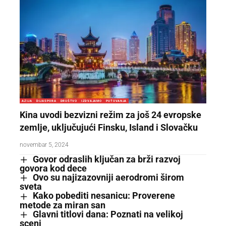
AZIJA
DIJASPORA
DRUŠTVO
IZDVAJAMO
PUTOVANJA
Kina uvodi bezvizni režim za još 24 evropske
zemlje, uključujući Finsku, Island i Slovačku
novembar 5, 2024
Govor odraslih ključan za brži razvoj
govora kod dece
Ovo su najizazovniji aerodromi širom
sveta
Kako pobediti nesanicu: Proverene
metode za miran san
Glavni titlovi dana: Poznati na velikoj
sceni