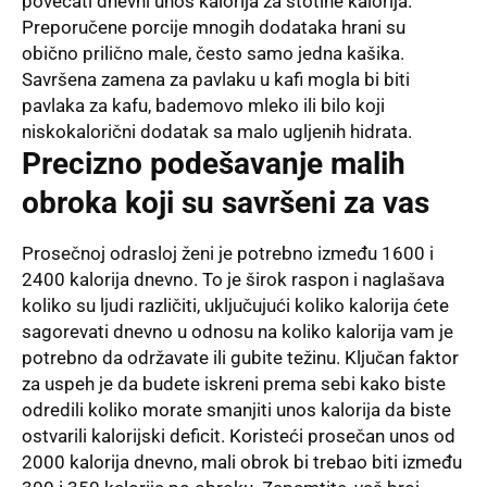
povećati dnevni unos kalorija za stotine kalorija.
Preporučene porcije mnogih dodataka hrani su
obično prilično male, često samo jedna kašika.
Savršena zamena za pavlaku u kafi mogla bi biti
pavlaka za kafu, bademovo mleko ili bilo koji
niskokalorični dodatak sa malo ugljenih hidrata.
Precizno podešavanje malih
obroka koji su savršeni za vas
Prosečnoj odrasloj ženi je potrebno između 1600 i
2400 kalorija dnevno. To je širok raspon i naglašava
koliko su ljudi različiti, uključujući koliko kalorija ćete
sagorevati dnevno u odnosu na koliko kalorija vam je
potrebno da održavate ili gubite težinu. Ključan faktor
za uspeh je da budete iskreni prema sebi kako biste
odredili koliko morate smanjiti unos kalorija da biste
ostvarili kalorijski deficit. Koristeći prosečan unos od
2000 kalorija dnevno, mali obrok bi trebao biti između