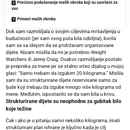
Precizno podešavanje malih obroka koji su savršeni za
vas
Primeri malih obroka
Dok sam razmišljala o svojim ciljevima mršavljenja u
budućnosti (jer sam ovog puta bila ozbiljna), borila
sam se sa idejom da se pridržavam organizovane
dijete. Nisam mislila da mi je potrebno Weight
Watchers ili Jenny Craig. Ovakvo razmišljanje postalo
je prepreka za mene jer se stalno vrteo dijalog u mojoj
glavi: “Samo trebam da izgubim 20 kilograma.” Mislila
sam da su strukturirane dijete rezervisane samo za
ljude koji trebaju da izgube mnogo više kilograma od
mene. Međutim, ispostavilo se da sam bila u krivu.
Strukturirane dijete su neophodne za gubitak bilo
koje težine
Čak i ako je u pitanju samo nekoliko kilograma, imati
strukturirani plan ishrane je ključno kada je cilj