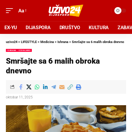
Aa
EX-YU
DIJASPORA
DRUŠTVO
KULTURA
ZABA
uzivo24
>
LIFESTYLE
>
Medicina
>
Ishrana
>
Smršajte sa 6 malih obroka dnevno
ISHRANA
IZDVAJAMO
Smršajte sa 6 malih obroka
dnevno
oktobar 11, 2025