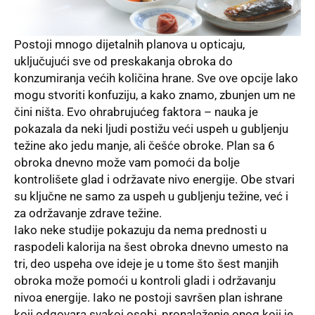
Postoji mnogo dijetalnih planova u opticaju,
uključujući sve od preskakanja obroka do
konzumiranja većih količina hrane. Sve ove opcije lako
mogu stvoriti konfuziju, a kako znamo, zbunjen um ne
čini ništa. Evo ohrabrujućeg faktora – nauka je
pokazala da neki ljudi postižu veći uspeh u gubljenju
težine ako jedu manje, ali češće obroke. Plan sa 6
obroka dnevno može vam pomoći da bolje
kontrolišete glad i održavate nivo energije. Obe stvari
su ključne ne samo za uspeh u gubljenju težine, već i
za održavanje zdrave težine.
Iako neke studije pokazuju da nema prednosti u
raspodeli kalorija na šest obroka dnevno umesto na
tri, deo uspeha ove ideje je u tome što šest manjih
obroka može pomoći u kontroli gladi i održavanju
nivoa energije. Iako ne postoji savršen plan ishrane
koji odgovara svakoj osobi, pronalaženje onog koji je