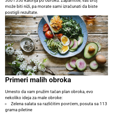
300 i 350 kalorija po obroku. Zapamtite, vaš broj
može biti niži, pa morate sami izračunati da biste
postigli rezultate.
Primeri malih obroka
Umesto da vam pružim tačan plan obroka, evo
nekoliko ideja za male obroke:
Zelena salata sa različitim povrćem, posuta sa 113
grama piletine