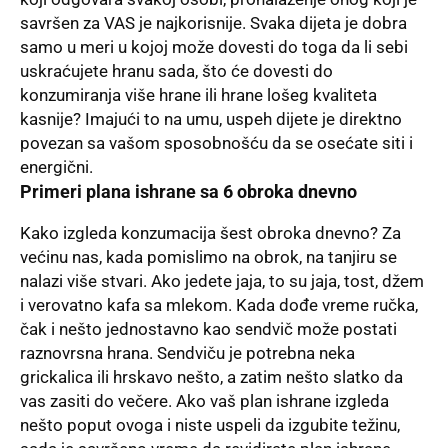
savršen za VAS je najkorisnije. Svaka dijeta je dobra
samo u meri u kojoj može dovesti do toga da li sebi
uskraćujete hranu sada, što će dovesti do
konzumiranja više hrane ili hrane lošeg kvaliteta
kasnije? Imajući to na umu, uspeh dijete je direktno
povezan sa vašom sposobnošću da se osećate siti i
energični.
Primeri plana ishrane sa 6 obroka dnevno
Kako izgleda konzumacija šest obroka dnevno? Za
većinu nas, kada pomislimo na obrok, na tanjiru se
nalazi više stvari. Ako jedete jaja, to su jaja, tost, džem
i verovatno kafa sa mlekom. Kada dođe vreme ručka,
čak i nešto jednostavno kao sendvič može postati
raznovrsna hrana. Sendviču je potrebna neka
grickalica ili hrskavo nešto, a zatim nešto slatko da
vas zasiti do večere. Ako vaš plan ishrane izgleda
nešto poput ovoga i niste uspeli da izgubite težinu,