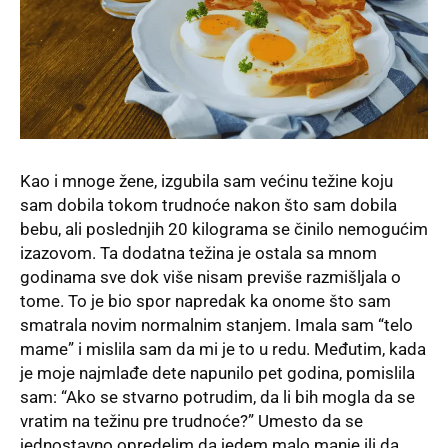
Kao i mnoge žene, izgubila sam većinu težine koju
sam dobila tokom trudnoće nakon što sam dobila
bebu, ali poslednjih 20 kilograma se činilo nemogućim
izazovom. Ta dodatna težina je ostala sa mnom
godinama sve dok više nisam previše razmišljala o
tome. To je bio spor napredak ka onome što sam
smatrala novim normalnim stanjem. Imala sam “telo
mame” i mislila sam da mi je to u redu. Međutim, kada
je moje najmlađe dete napunilo pet godina, pomislila
sam: “Ako se stvarno potrudim, da li bih mogla da se
vratim na težinu pre trudnoće?” Umesto da se
jednostavno opredelim da jedem malo manje ili da