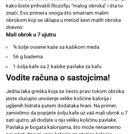
kako biste prihvatili filozofiju “malog obroka” i šta to
znači. Evo primera onoga što smatram malim
obrokom koji se uklapa u metod šest malih obroka
dnevno:
Mali obrok u 7 ujutru
¾ šolje ovsene kaše sa kašikom meda
56 g badema
1 šolja kafe sa 2 kašike pavlake za kafu
Vodite računa o sastojcima!
Jedna laka greška koja se često pravi tokom obroka
jeste slučajno unošenje velike količine kalorija i
ugljenih hidrata putem dodataka hrani. Na primer,
zamislimo da popijete šolju kafe uz vaš mali obrok u 7
sati ujutro, ali dodate u nju veliku količinu pavlake.
Pavlaka je bogata kalorijama, što može nenamerno