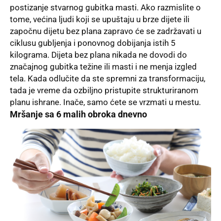
postizanje stvarnog gubitka masti. Ako razmislite o
tome, većina ljudi koji se upuštaju u brze dijete ili
započnu dijetu bez plana zapravo će se zadržavati u
ciklusu gubljenja i ponovnog dobijanja istih 5
kilograma. Dijeta bez plana nikada ne dovodi do
značajnog gubitka težine ili masti i ne menja izgled
tela. Kada odlučite da ste spremni za transformaciju,
tada je vreme da ozbiljno pristupite strukturiranom
planu ishrane. Inače, samo ćete se vrzmati u mestu.
Mršanje sa 6 malih obroka dnevno