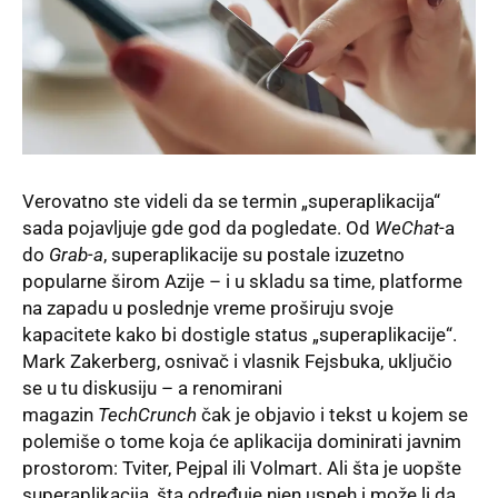
Verovatno ste videli da se termin „superaplikacija“
sada pojavljuje gde god da pogledate. Od
WeChat
-a
do
Grab-a
, superaplikacije su postale izuzetno
popularne širom Azije – i u skladu sa time, platforme
na zapadu u poslednje vreme proširuju svoje
kapacitete kako bi dostigle status „superaplikacije“.
Mark Zakerberg, osnivač i vlasnik Fejsbuka, uključio
se u tu diskusiju – a renomirani
magazin
TechCrunch
čak je objavio i tekst u kojem se
polemiše o tome koja će aplikacija dominirati javnim
prostorom: Tviter, Pejpal ili Volmart
. Ali šta je uopšte
superaplikacija, šta određuje njen uspeh i može li da