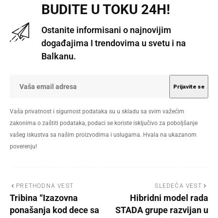
BUDITE U TOKU 24H!
Ostanite informisani o najnovijim
događajima I trendovima u svetu i na
Balkanu.
Vaša privatnost i sigurnost podataka su u skladu sa svim važećim
zakonima o zaštiti podataka, podaci se koriste isključivo za poboljšanje
vašeg iskustva sa našim proizvodima i uslugama. Hvala na ukazanom
poverenju!
PRETHODNA VEST
SLEDEĆA VEST
Tribina “Izazovna
Hibridni model rada
ponašanja kod dece sa
STADA grupe razvijan u