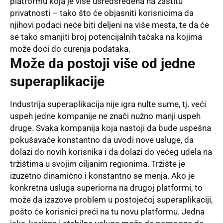
platformu koja je više usredsređena na zaštitu
privatnosti – tako što će objasniti korisnicima da
njihovi podaci neće biti deljeni na više mesta, te da će
se tako smanjiti broj potencijalnih tačaka na kojima
može doći do curenja podataka.
Može da postoji više od jedne
superaplikacije
Industrija superaplikacija nije igra nulte sume, tj. veći
uspeh jedne kompanije ne znači nužno manji uspeh
druge. Svaka kompanija koja nastoji da bude uspešna
pokušavaće konstantno da uvodi nove usluge, da
dolazi do novih korisnika i da dolazi do većeg udela na
tržištima u svojim ciljanim regionima. Tržište je
izuzetno dinamično i konstantno se menja. Ako je
konkretna usluga superiorna na drugoj platformi, to
može da izazove problem u postojećoj superaplikaciji,
pošto će korisnici preći na tu novu platformu. Jedna