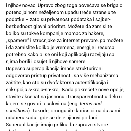
i njihov novac. Upravo zbog toga povećava se briga o
potencijalnom neželjenom upadu treće strane u te
podatke – zato su privatnost podataka i sajber-
bezbednost glavni prioritet. Možete da zamislite
koliko su takve kompanije mamac za hakere,
„spamere“ i stručnjake za internet prevare, pa možete
i da zamislite koliko je vremena, energije i resursa
potrebno kako bi se oni koji aplikaciju razvijaju sa
njima borili i osujetili njihove namere.
Uspešna superaplikacija imaće strukturiran i
odgovoran pristup privatnosti, sa više mehanizama
zaštite, kao što su dvofaktorna autentifikacija i
enkripcija s-kraja-na-kraj. Kada pokrećete nove opcije,
stavite akcenat na jasnoću i transparentnost u delu u
kojem se govori o uslovima (eng:
terms and
conditions
). Takođe, omogućite korisnicima da sami
odaberu kada i gde se dele njihovi podaci.
Superaplikacije imaju priliku da zapravo stvore