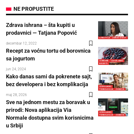
NE PROPUSTITE
Zdrava ishrana – šta kupiti u
prodavnici — Tatjana Popović
LIFESTYLE
ZDRAV ŽIVOT
decembar 12, 2022
Recept za voćnu tortu od borovnica
sa jogurtom
ISHRANA
IZDVAJAMO
RECEPTI
jun 24, 2024
Kako danas sami da pokrenete sajt,
bez developera i bez komplikacija
IZDVAJAMO
TEHNOLOGIJA
ZABAVA
maj 28, 2026
Sve na jednom mestu za boravak u
prirodi: Nova aplikacija Via
IZDVAJAMO
TEHNOLOGIJA
ZABAVA
Normale dostupna svim korisnicima
u Srbiji