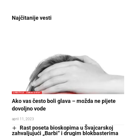
Najčitanije vesti
LIFESTYLE
ZDRAV ŽIVOT
Ako vas često boli glava – možda ne pijete
dovoljno vode
april 11, 2023
Rast poseta bioskopima u Švajcarskoj
zahvaljujući „Barbi“ i drugim blokbasterima