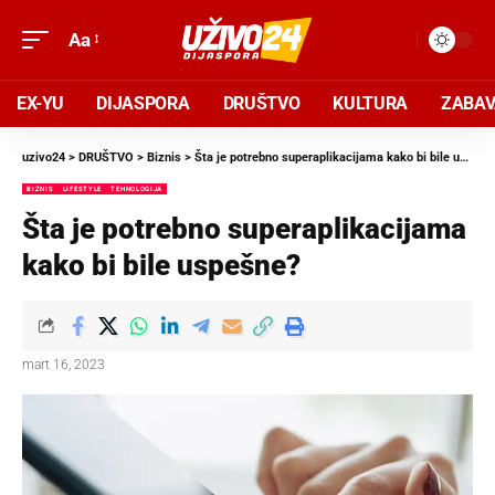
Aa
EX-YU
DIJASPORA
DRUŠTVO
KULTURA
ZABA
uzivo24
>
DRUŠTVO
>
Biznis
>
Šta je potrebno superaplikacijama kako bi bile uspešne?
BIZNIS
LIFESTYLE
TEHNOLOGIJA
Šta je potrebno superaplikacijama
kako bi bile uspešne?
mart 16, 2023