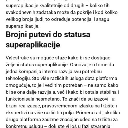
superaplikacije kvalitetnije od drugih – koliko tih
svakodnevnih zadataka može da pokrije i kod koliko
velikog broja ljudi, to određuje potencijal i snagu
superaplikacije.
Brojni putevi do statusa
superaplikacije
Višestruke su moguće staze kako bi se dostigao
željeni status superaplikacije. Osnova je u tome da
jedna kompanija interno razvija svu potrebnu
tehnologiju. Što više različitih usluga data platforma
omogućuje, to je i veći tim potreban – ne samo kako
bi se ona dalje razvijala, već i kako bi ostala stabilna i
funkcionisala nesmetano. To znači da su izazovi i u:
brzini realizacije, pravovremenom izlasku na tržište i
ekspertizi na više različitih polja. Primera radi, ukoliko
druga platforma zauzme značajan udeo na tržištu za
konkretnu uslugu – dok ste vi još u fazi stvaranja i