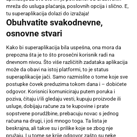
mreža do usluga plaćanja, poslovnih opcija i slično. E,
tu superaplikacija dolazi do izražaja!
Obuhvatite svakodnevne,
osnovne stvari
Kako bi superaplikacija bila
uspešna,
ona mora da
prepozna šta je to što prosečni korisnik radi na
dnevnom nivou. Što više različitih zadataka aplikacija
može da obavi na istoj platformi, to je status
superaplikacije jači. Samo razmislite o tome koje sve
postupke čovek preduzima tokom dana i – dobićete
odgovor. Korisnici komuniciraju putem poruka i
poziva, čitaju i/ili gledaju vesti, kupuju proizvode ili
usluge, dobijaju račune za te kupovine i prate
sopstvene porudžbine, prebacuju novac s jednog
računa na drugi, i još mnogo toga. Ta lista je
beskrajna, ali takve su i prilike koje se zbog nje
pružaju. I u tome se krije odgovor zašto su neke