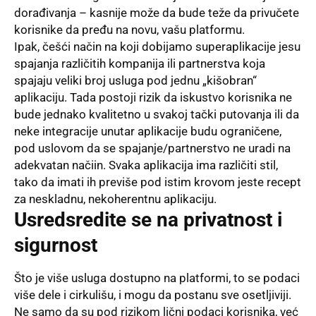
dorađivanja – kasnije može da bude teže da privučete
korisnike da pređu na novu, vašu platformu.
Ipak, češći način na koji dobijamo
superaplikacije
jesu
spajanja različitih kompanija ili partnerstva koja
spajaju veliki broj usluga pod jednu „kišobran“
aplikaciju. Tada postoji rizik da iskustvo korisnika ne
bude jednako kvalitetno u svakoj tački putovanja ili da
neke integracije unutar aplikacije budu ograničene,
pod uslovom da se spajanje/partnerstvo ne uradi na
adekvatan načiin. Svaka aplikacija ima različiti stil,
tako da imati ih previše pod istim krovom jeste recept
za neskladnu, nekoherentnu aplikaciju.
Usredsredite se na privatnost i
sigurnost
Što je više usluga dostupno na platformi, to se podaci
više dele i cirkulišu, i mogu da postanu sve osetljiviji.
Ne samo da su pod rizikom lični podaci korisnika, već