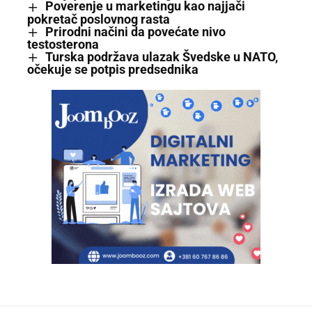
Poverenje u marketingu kao najjači
pokretač poslovnog rasta
Prirodni načini da povećate nivo
testosterona
Turska podržava ulazak Švedske u NATO,
očekuje se potpis predsednika