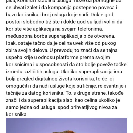
jaka, korisna i stabilna usluga može da pomogne da
se uhvati zalet i da kompanija postepeno poveća i
bazu korisnika i broj usluga koje nudi. Dokle god
postoji slobodno tržište i dokle god su ljudi voljni da
koriste više aplikacija na svojim telefonima,
međusobna borba superaplikacija biće otvorena.
Ipak, ostaje tačno da je celina uvek više od pukog
zbira svojih delova. U prevodu, to znači da se tajna
uspeha krije u odnosu platforme prema svojim
korisnicima i u sposobnosti da što bolje poveže tačke
između različitih usluga. Ukoliko superaplikacija ima
bolji pregled digitalnog života korisnika, to će joj
omogućiti i da nudi usluge koje su ličnije, relevantnije i
tačnije za datog korisnika. To, s druge strane, takođe
znači i da superaplikacija slabi kao celina ukoliko je
samo jedna od usluga ispod prihvatljivog nivoa za
korisnika.