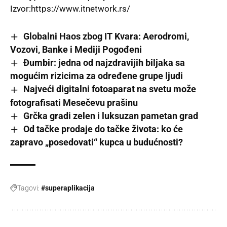
Izvor:
https://www.itnetwork.rs/
Globalni Haos zbog IT Kvara: Aerodromi,
Vozovi, Banke i Mediji Pogođeni
Đumbir: jedna od najzdravijih biljaka sa
mogućim rizicima za određene grupe ljudi
Najveći digitalni fotoaparat na svetu može
fotografisati Mesečevu prašinu
Grčka gradi zelen i luksuzan pametan grad
Od tačke prodaje do tačke života: ko će
zapravo „posedovati“ kupca u budućnosti?
Tagovi:
#superaplikacija