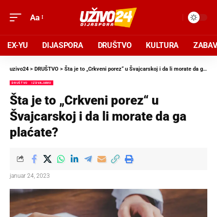
Aa
EX-YU
DIJASPORA
DRUŠTVO
KULTURA
ZABA
uzivo24
>
DRUŠTVO
>
Šta je to „Crkveni porez“ u Švajcarskoj i da li morate da ga plaćate?
DRUŠTVO
IZDVAJAMO
Šta je to „Crkveni porez“ u
Švajcarskoj i da li morate da ga
plaćate?
januar 24, 2023