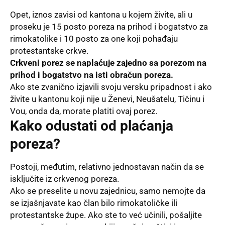
Opet, iznos zavisi od kantona u kojem živite, ali u
proseku je 15 posto poreza na prihod i bogatstvo za
rimokatolike i 10 posto za one koji pohađaju
protestantske crkve.
Crkveni porez se naplaćuje zajedno sa porezom na
prihod i bogatstvo na isti obračun poreza.
Ako ste zvanično izjavili svoju versku pripadnost i ako
živite u kantonu koji nije u Ženevi, Neušatelu, Tičinu i
Vou, onda da, morate platiti ovaj porez.
Kako odustati od plaćanja
poreza?
Postoji, međutim, relativno jednostavan način da se
isključite iz crkvenog poreza.
Ako se preselite u novu zajednicu, samo nemojte da
se izjašnjavate kao član bilo rimokatoličke ili
protestantske župe. Ako ste to već učinili, pošaljite