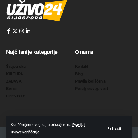
Najčitanije kategorije
O nama
Švajcarska
Kontakt
KULTURA
Blog
ZABAVA
Pravila korišćenja
Biznis
Pošaljite svoju vest
LIFESTYLE
Korišćenjem ovog sajta pristajete na
Pravila i
Prihvati
uslove korišćenja
2022 @
www.uzivo24.com