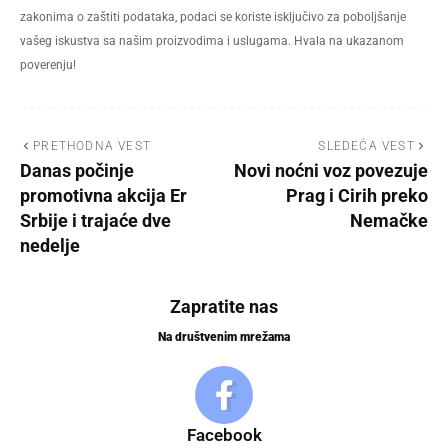
zakonima o zaštiti podataka, podaci se koriste isključivo za poboljšanje
vašeg iskustva sa našim proizvodima i uslugama. Hvala na ukazanom
poverenju!
PRETHODNA VEST
SLEDEĆA VEST
Danas počinje
Novi noćni voz povezuje
promotivna akcija Er
Prag i Cirih preko
Srbije i trajaće dve
Nemačke
nedelje
Zapratite nas
Na društvenim mrežama
Facebook