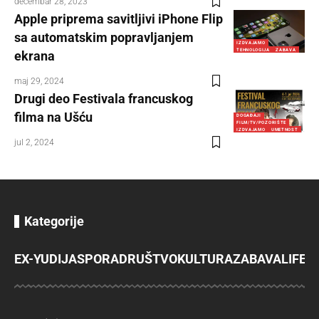
decembar 28, 2023
Apple priprema savitljivi iPhone Flip
sa automatskim popravljanjem
IZDVAJAMO
TEHNOLOGIJA
ZABAVA
ekrana
maj 29, 2024
Drugi deo Festivala francuskog
filma na Ušću
DOGAĐAJI
FILM/TV/POZORIŠTE
IZDVAJAMO
UMETNOST
jul 2, 2024
Kategorije
EX-YU
DIJASPORA
DRUŠTVO
KULTURA
ZABAVA
LIFES