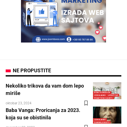
NE PROPUSTITE
Nekoliko trikova da vam dom lepo
miriše
DOM I PORODICA
IZDVAJAMO
LIFESTYLE
PRAKTIČNI SAVETI
oktobar 23, 2024
Baba Vanga: Proricanja za 2023.
koja su se obistinila
IZDVAJAMO
ZANIMLJIVOSTI