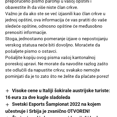
preporučeno pismo parohiji u vašoj opštini i
obavestite ih da više niste član crkve.
Važno je da ako ste se već izjasnili kao član crkve u
jednoj opštini, ova informacija će vas pratiti do vaše
sledeće opštine, odnosno opštine će međusobno
prenositi informacije.
Stoga, jednostavno pomeranje izjave o nepostojanju
verskog statusa neće biti dovoljno. Moraćete da
pošaljete pismo o ostavci.
Pošaljite kopiju ovog pisma vašoj kantonalnoj
poreskoj upravi. Ne morate da navodite razlog zašto
ste odlučili da napustite crkvu; svakako nemojte
pominjati da je to zato što ne želite da plaćate porez!
Visoke cene u Italiji šokirale austrijske turiste:
16 eura za dve kugle sladoleda
Svetski Esports Šampionat 2022 na kojem
učestvuje i Srbija je zvanično OTVOREN!