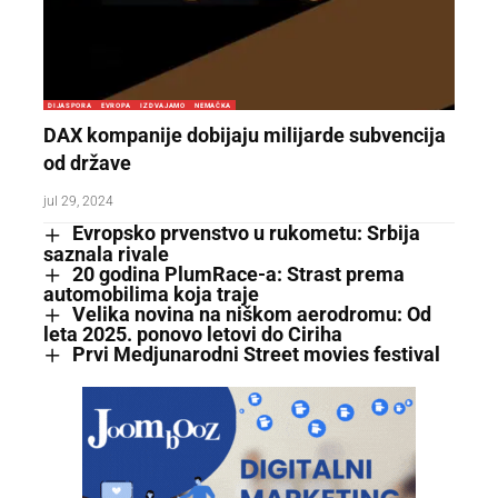
DIJASPORA
EVROPA
IZDVAJAMO
NEMAČKA
DAX kompanije dobijaju milijarde subvencija
od države
jul 29, 2024
Evropsko prvenstvo u rukometu: Srbija
saznala rivale
20 godina PlumRace-a: Strast prema
automobilima koja traje
Velika novina na niškom aerodromu: Od
leta 2025. ponovo letovi do Ciriha
Prvi Medjunarodni Street movies festival