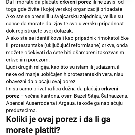
Da li morate da plaćate
crkveni porez
ili ne zavisi od
toga gde živite i kojoj verskoj organizaciji pripadate.
Ako ste se preselili u švajcarsku zajednicu, velike su
šanse da morate da izjavite svoju versku pripadnost
dok registrujete svoj dolazak.
A ako ste se identifikovali kao pripadnik rimokatoličke
ili protestantske (uključujući reformisane) crkve, onda
možete očekivati da ćete biti ošamareni takozvanim
crkvenim porezom.
Ljudi drugih religija, kao što su islam ili judaizam, ili
neke od manje uobičajenih protestantskih vera, nisu
obavezni da plaćaju ovaj porez.
I nisu samo privatna lica dužna da plaćaju
crkveni
porez
– većina kantona, osim Bazel-Sitija, Šafhauzena,
Apencel Auserrodena i Argaua, takođe ga naplaćuju
preduzećima.
Koliki je ovaj porez i da li ga
morate platiti?