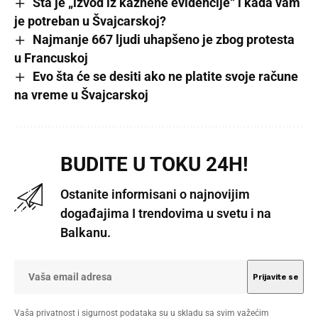
Šta je „izvod iz kaznene evidencije“ i kada vam
je potreban u Švajcarskoj?
Najmanje 667 ljudi uhapšeno je zbog protesta
u Francuskoj
Evo šta će se desiti ako ne platite svoje račune
na vreme u Švajcarskoj
BUDITE U TOKU 24H!
Ostanite informisani o najnovijim
događajima I trendovima u svetu i na
Balkanu.
Vaša privatnost i sigurnost podataka su u skladu sa svim važećim