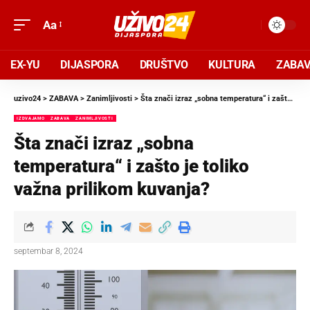
Aa
EX-YU
DIJASPORA
DRUŠTVO
KULTURA
ZABA
uzivo24
>
ZABAVA
>
Zanimljivosti
>
Šta znači izraz „sobna temperatura“ i zašto je toliko važna prilikom kuvanja?
IZDVAJAMO
ZABAVA
ZANIMLJIVOSTI
Šta znači izraz „sobna
temperatura“ i zašto je toliko
važna prilikom kuvanja?
septembar 8, 2024