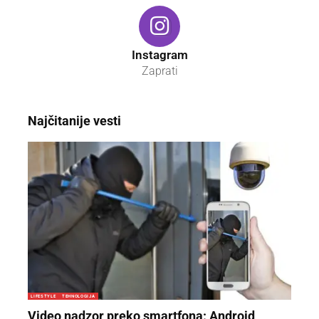
Instagram
Zaprati
Najčitanije vesti
LIFESTYLE
TEHNOLOGIJA
Video nadzor preko smartfona: Android