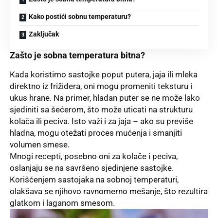
Kako postići sobnu temperaturu?
Zaključak
Zašto je sobna temperatura bitna?
Kada koristimo sastojke poput putera, jaja ili mleka
direktno iz frižidera, oni mogu promeniti teksturu i
ukus hrane. Na primer, hladan puter se ne može lako
sjediniti sa šećerom, što može uticati na strukturu
kolača ili peciva. Isto važi i za jaja – ako su previše
hladna, mogu otežati proces mućenja i smanjiti
volumen smese.
Mnogi recepti, posebno oni za kolače i peciva,
oslanjaju se na savršeno sjedinjene sastojke.
Korišćenjem sastojaka na sobnoj temperaturi,
olakšava se njihovo ravnomerno mešanje, što rezultira
glatkom i laganom smesom.