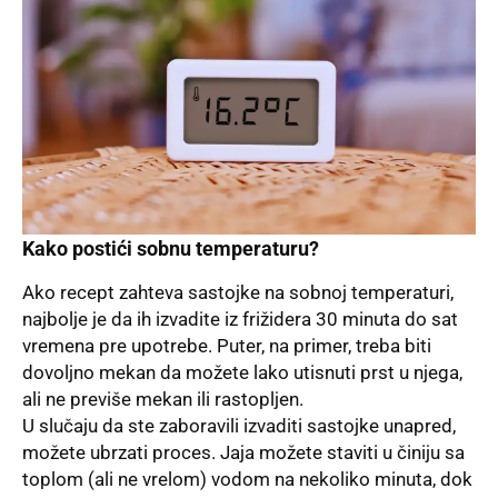
Kako postići sobnu temperaturu?
Ako recept zahteva sastojke na sobnoj temperaturi,
najbolje je da ih izvadite iz frižidera 30 minuta do sat
vremena pre upotrebe. Puter, na primer, treba biti
dovoljno mekan da možete lako utisnuti prst u njega,
ali ne previše mekan ili rastopljen.
U slučaju da ste zaboravili izvaditi sastojke unapred,
možete ubrzati proces. Jaja možete staviti u činiju sa
toplom (ali ne vrelom) vodom na nekoliko minuta, dok