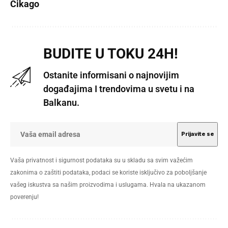
Čikago
BUDITE U TOKU 24H!
Ostanite informisani o najnovijim
događajima I trendovima u svetu i na
Balkanu.
Vaša privatnost i sigurnost podataka su u skladu sa svim važećim
zakonima o zaštiti podataka, podaci se koriste isključivo za poboljšanje
vašeg iskustva sa našim proizvodima i uslugama. Hvala na ukazanom
poverenju!