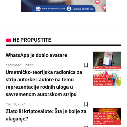
NE PROPUSTITE
WhatsApp je dobio avatare
decembar 8, 2022
ZABAVA
ZANIMLJIVOSTI
Umetničko-teorijska radionica za
DOGAĐAJI
EX-YU
strip autorke i autore na temu
IZDVAJAMO
KNJIGE/STRIPOVI
KULTURA
SRBIJA
reprezentacije rodnih uloga u
savremenom autorskom stripu
maj 19, 2024
Zlato ili kriptovalute: Šta je bolje za
BIZNIS
EKONOMIJA
IZDVAJAMO
ulaganje?
PRAKTIČNI SAVETI
SAVETI I ISKUSTVA
DIJASPORE