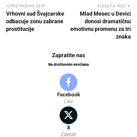
PRETHODNA VEST
SLEDEĆA VEST
Vrhovni sud Švajcarske
Mlad Mesec u Devici
odbacuje zonu zabrane
donosi dramatičnu
prostitucije
emotivnu promenu za tri
znaka
Zapratite nas
Na društvenim mrežama
Facebook
Like
X
Zaprati