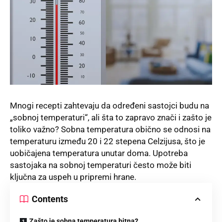
Mnogi recepti zahtevaju da određeni sastojci budu na
„sobnoj temperaturi“, ali šta to zapravo znači i zašto je
toliko važno? Sobna temperatura obično se odnosi na
temperaturu između 20 i 22 stepena Celzijusa, što je
uobičajena temperatura unutar doma. Upotreba
sastojaka na sobnoj temperaturi često može biti
ključna za uspeh u pripremi hrane.
Contents
Zašto je sobna temperatura bitna?