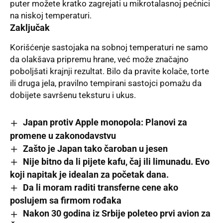
puter možete kratko zagrejati u mikrotalasnoj pećnici
na niskoj temperaturi.
Zaključak
Korišćenje sastojaka na sobnoj temperaturi ne samo
da olakšava pripremu hrane, već može značajno
poboljšati krajnji rezultat. Bilo da pravite kolače, torte
ili druga jela, pravilno tempirani sastojci pomažu da
dobijete savršenu teksturu i ukus.
Japan protiv Apple monopola: Planovi za
promene u zakonodavstvu
Zašto je Japan tako čaroban u jesen
Nije bitno da li pijete kafu, čaj ili limunadu. Evo
koji napitak je idealan za početak dana.
Da li moram raditi transferne cene ako
poslujem sa firmom rođaka
Nakon 30 godina iz Srbije poleteo prvi avion za