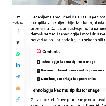
Decenijama smo učeni da su za uspeh potr
komplikovane hijerarhije. Međutim, ulasko
Podelite
promenila. Danas prisustvujemo fenomenu ko
demokratizaciji tehnologije i moći društv
ostvari uticaj i prihode koji su nekada bili 
Contents
Tehnologija kao multiplikator snage
Personalni brend je nova valuta poverenja
Distribucija sadržaja bez posrednika
Tehnologija kao multiplikator snage
Glavni pokretač ove promene je neverovata
koje razvijaju kompanije poput
OpenAI
,
An