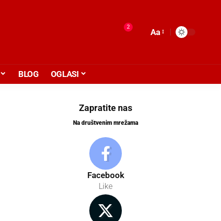
2
Aa
BLOG
OGLASI
Zapratite nas
Na društvenim mrežama
Facebook
Like