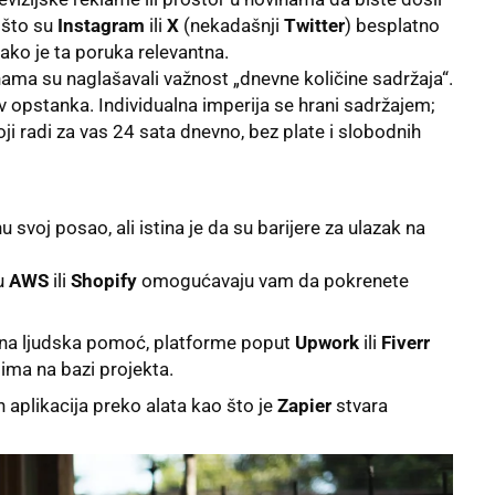
 što su
Instagram
ili
X
(nekadašnji
Twitter
) besplatno
 ako je ta poruka relevantna.
ama su naglašavali važnost „dnevne količine sadržaja“.
lov opstanka. Individualna imperija se hrani sadržajem;
oji radi za vas 24 sata dnevno, bez plate i slobodnih
svoj posao, ali istina je da su barijere za ulazak na
su
AWS
ili
Shopify
omogućavaju vam da pokrenete
na ljudska pomoć, platforme poput
Upwork
ili
Fiverr
ima na bazi projekta.
h aplikacija preko alata kao što je
Zapier
stvara