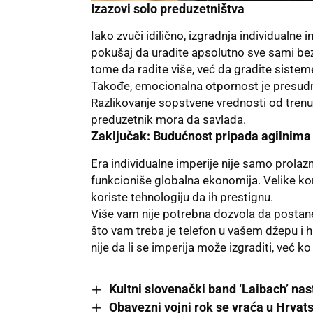
Izazovi solo preduzetništva
Iako zvuči idilično, izgradnja individualne
pokušaj da uradite apsolutno sve sami bez 
tome da radite više, već da gradite sistem
Takođe, emocionalna otpornost je presudna
Razlikovanje sopstvene vrednosti od trenut
preduzetnik mora da savlada.
Zaključak: Budućnost pripada agilnima
Era individualne imperije nije samo prolaz
funkcioniše globalna ekonomija. Velike kor
koriste tehnologiju da ih prestignu.
Više vam nije potrebna dozvola da postanet
što vam treba je telefon u vašem džepu i 
nije da li se imperija može izgraditi, već k
Kultni slovenački band ‘Laibach’ nas
Obavezni vojni rok se vraća u Hrvat