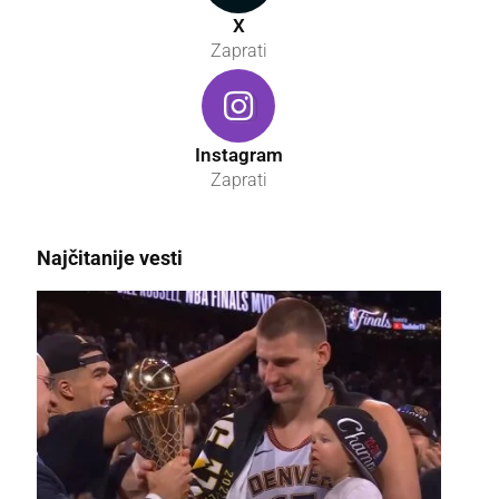
X
Zaprati
Instagram
Zaprati
Najčitanije vesti