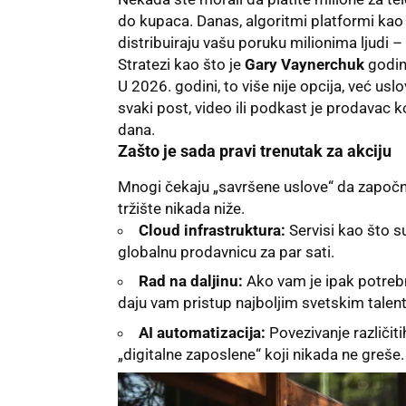
do kupaca. Danas, algoritmi platformi kao
distribuiraju vašu poruku milionima ljudi –
Stratezi kao što je
Gary Vaynerchuk
godin
U 2026. godini, to više nije opcija, već us
svaki post, video ili podkast je prodavac k
dana.
Zašto je sada pravi trenutak za akciju
Mnogi čekaju „savršene uslove“ da započnu 
tržište nikada niže.
Cloud infrastruktura:
Servisi kao što 
globalnu prodavnicu za par sati.
Rad na daljinu:
Ako vam je ipak potreb
daju vam pristup najboljim svetskim talent
AI automatizacija:
Povezivanje različiti
„digitalne zaposlene“ koji nikada ne greše.