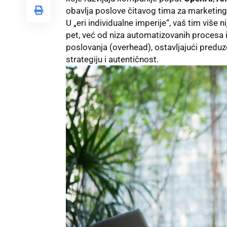
obavlja poslove čitavog tima za marketing,
U „eri individualne imperije“, vaš tim više n
pet, već od niza automatizovanih procesa 
poslovanja (overhead), ostavljajući preduz
strategiju i autentičnost.