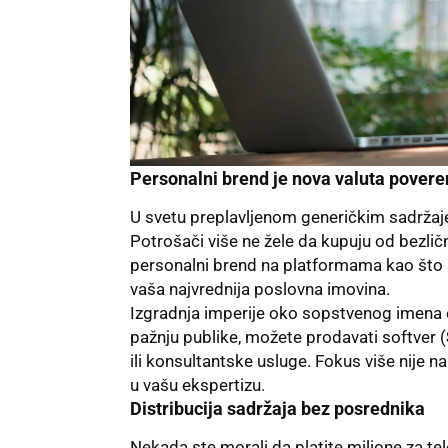
Personalni brend je nova valuta povere
U svetu preplavljenom generičkim sadržajem
Potrošači više ne žele da kupuju od bezlič
personalni brend na platformama kao što
vaša najvrednija poslovna imovina.
Izgradnja imperije oko sopstvenog imena
pažnju publike, možete prodavati softver (
ili konsultantske usluge. Fokus više nije 
u vašu ekspertizu.
Distribucija sadržaja bez posrednika
Nekada ste morali da platite milione za tel