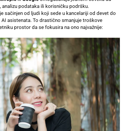
 analizu podataka ili korisničku podršku.
ije sačinjen od ljudi koji sede u kancelariji od devet do
i AI asistenata. To drastično smanjuje troškove
etniku prostor da se fokusira na ono najvažnije: