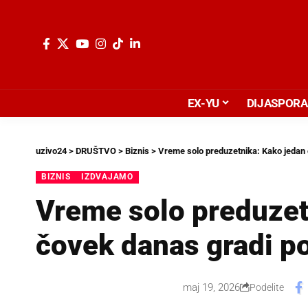
EX-YU
DIJASPORA
uzivo24
>
DRUŠTVO
>
Biznis
>
Vreme solo preduzetnika: Kako jedan 
BIZNIS
IZDVAJAMO
Vreme solo preduzet
čovek danas gradi p
maj 19, 2026
Podelite