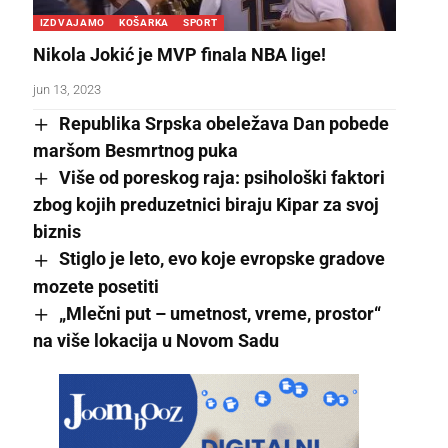
IZDVAJAMO
KOŠARKA
SPORT
Nikola Jokić je MVP finala NBA lige!
jun 13, 2023
Republika Srpska obeležava Dan pobede
maršom Besmrtnog puka
Više od poreskog raja: psihološki faktori
zbog kojih preduzetnici biraju Kipar za svoj
biznis
Stiglo je leto, evo koje evropske gradove
mozete posetiti
„Mlečni put – umetnost, vreme, prostor“
na više lokacija u Novom Sadu