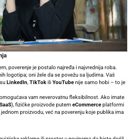
nja
, poverenje je postalo najređa i najvrednija roba.
nih logotipa; oni žele da se povežu sa ljudima. Vaš
 su
LinkedIn
,
TikTok
ili
YouTube
nije samo hobi – to je
 omogućava vam neverovatnu fleksibilnost. Ako imate
SaaS
), fizičke proizvode putem
eCommerce
platformi
na jednom proizvodu, već na poverenju koje publika ima
evizijske reklame ili prostor u novinama da biste došli