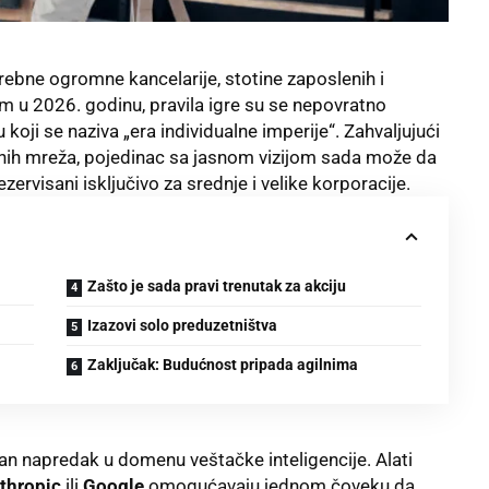
ebne ogromne kancelarije, stotine zaposlenih i
m u 2026. godinu, pravila igre su se nepovratno
ji se naziva „era individualne imperije“. Zahvaljujući
enih mreža, pojedinac sa jasnom vizijom sada može da
rezervisani isključivo za srednje i velike korporacije.
Zašto je sada pravi trenutak za akciju
Izazovi solo preduzetništva
Zaključak: Budućnost pripada agilnima
n napredak u domenu veštačke inteligencije. Alati
thropic
ili
Google
omogućavaju jednom čoveku da