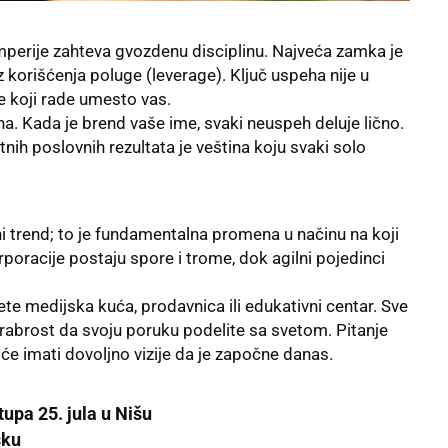
 imperije zahteva gvozdenu disciplinu. Najveća zamka je
korišćenja poluge (leverage). Ključ uspeha nije u
e koji rade umesto vas.
. Kada je brend vaše ime, svaki neuspeh deluje lično.
nih poslovnih rezultata je veština koju svaki solo
ni trend; to je fundamentalna promena u načinu na koji
poracije postaju spore i trome, dok agilni pojedinci
e medijska kuća, prodavnica ili edukativni centar. Sve
hrabrost da svoju poruku podelite sa svetom. Pitanje
o će imati dovoljno vizije da je započne danas.
tupa 25. jula u Nišu
sku