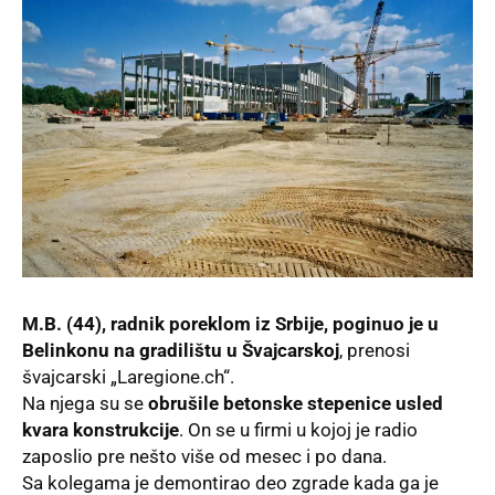
M.B. (44), radnik poreklom iz Srbije, poginuo je u
Belinkonu
na gradilištu u Švajcarskoj
,
prenosi
švajcarski „Laregione.ch“.
Na njega su se
obrušile betonske stepenice usled
kvara konstrukcije
. On se u firmi u kojoj je radio
zaposlio pre nešto više od mesec i po dana.
Sa kolegama je demontirao deo zgrade kada ga je