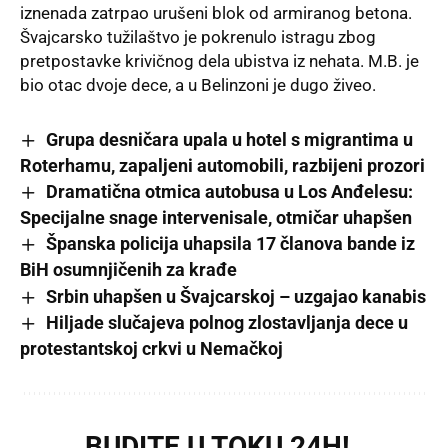
iznenada zatrpao urušeni blok od armiranog betona.
Švajcarsko tužilaštvo je pokrenulo istragu zbog
pretpostavke krivičnog dela ubistva iz nehata. M.B. je
bio otac dvoje dece, a u Belinzoni je dugo živeo.
Grupa desničara upala u hotel s migrantima u
Roterhamu, zapaljeni automobili, razbijeni prozori
Dramatična otmica autobusa u Los Anđelesu:
Specijalne snage intervenisale, otmičar uhapšen
Španska policija uhapsila 17 članova bande iz
BiH osumnjičenih za krađe
Srbin uhapšen u Švajcarskoj – uzgajao kanabis
Hiljade slučajeva polnog zlostavljanja dece u
protestantskoj crkvi u Nemačkoj
BUDITE U TOKU 24H!