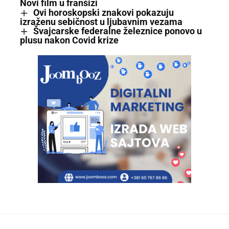
Novi film u franšizi
Ovi horoskopski znakovi pokazuju
izraženu sebičnost u ljubavnim vezama
Švajcarske federalne železnice ponovo u
plusu nakon Covid krize