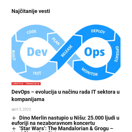
Najčitanije vesti
LIFESTYLE
TEHNOLOGIJA
DevOps – evolucija u načinu rada IT sektora u
kompanijama
april 5, 2023
Dino Merlin nastupio u Nišu: 25.000 ljudi u
euforiji na nezaboravnom koncertu
‘Star Wars’: The Mandalorian & Grogu –