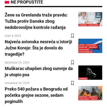
NE PROPUSTITE
Žene sa Grenlanda traže pravdu:
Tužba protiv Danske zbog
HRONIKA
IZDVAJAMO
nedobrovoljne kontrole rađanja
mart 4, 2024
Najveća avionska nesreća u istoriji
AZIJA
DIJASPORA
Južne Koreje: Šta je dovelo do
DRUŠTVO
HRONIKA
IZDVAJAMO
OSTALE REGIJE
tragedije?
decembar 29, 2024
Muškarac uhapšen zbog sumnje da
je utopio psa
HRONIKA
novembar 26, 2022
Preko 540 požara u Beogradu od
početka grejne sezone, sedam
DRUŠTVO
HRONIKA
IZDVAJAMO
SRBIJA
poginulih