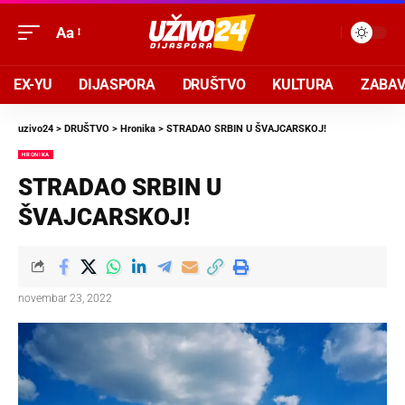
Aa
EX-YU
DIJASPORA
DRUŠTVO
KULTURA
ZABA
uzivo24
>
DRUŠTVO
>
Hronika
>
STRADAO SRBIN U ŠVAJCARSKOJ!
HRONIKA
STRADAO SRBIN U
ŠVAJCARSKOJ!
novembar 23, 2022