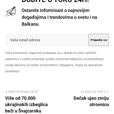
Ostanite informisani o najnovijim
događajima I trendovima u svetu i na
Balkanu.
Vaša privatnost i sigurnost podataka su u skladu sa svim važećim
zakonima o zaštiti podataka, podaci se koriste isključivo za poboljšanje
vašeg iskustva sa našim proizvodima i uslugama. Hvala na ukazanom
poverenju!
PRETHODNA VEST
SLEDEĆA VEST
Više od 70.000
Dečak ujeo zmiju
ukrajinskih izbeglica
otrovnicu
beži u Švajcarsku