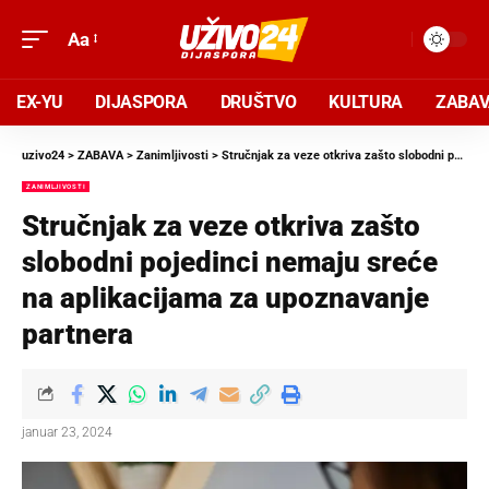
Aa
EX-YU
DIJASPORA
DRUŠTVO
KULTURA
ZABA
uzivo24
>
ZABAVA
>
Zanimljivosti
>
Stručnjak za veze otkriva zašto slobodni pojedinci nemaju sreće na aplikacijama za upoznavanje partnera
ZANIMLJIVOSTI
Stručnjak za veze otkriva zašto
slobodni pojedinci nemaju sreće
na aplikacijama za upoznavanje
partnera
januar 23, 2024