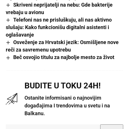
Skriveni neprijatelji na nebu: Gde bakterije
vrebaju u avionu
Telefoni nas ne prisluškuju, ali nas aktivno
slušaju: Kako funkcionišu digitalni asistenti i
oglašavanje
Osveženje za Hrvatski jezik: Osmišljene nove
reči za savremenu upotrebu
Beč osvojio titulu za najbolje mesto za život
BUDITE U TOKU 24H!
Ostanite informisani o najnovijim
događajima I trendovima u svetu i na
Balkanu.