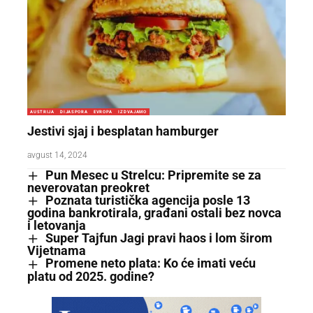
AUSTRIJA
DIJASPORA
EVROPA
IZDVAJAMO
Jestivi sjaj i besplatan hamburger
avgust 14, 2024
Pun Mesec u Strelcu: Pripremite se za
neverovatan preokret
Poznata turistička agencija posle 13
godina bankrotirala, građani ostali bez novca
i letovanja
Super Tajfun Jagi pravi haos i lom širom
Vijetnama
Promene neto plata: Ko će imati veću
platu od 2025. godine?