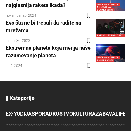
najglasnija raketa ikada?
IZDVAJAMO
NAUKA
TEHNOLOGIJA
ZANIMLJIVOSTI
novembar 25, 2024
Evo šta ne bi trebali da radite na
mrežama
ZABAVA
ZANIMLJIVOSTI
januar 30, 2023
Ekstremna planeta koja menja naše
razumevanje planeta
IZDVAJAMO
NAUKA
ZANIMLJIVOSTI
jul 9, 2024
Kategorije
EX-YU
DIJASPORA
DRUŠTVO
KULTURA
ZABAVA
LIFES