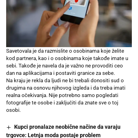
Savetovala je da razmislite o osobinama koje želite
kod partnera, kao i o osobinama koje takođe imate u
sebi. Takođe je navela da je važno ne provoditi ceo
dan na aplikacijama i postaviti granice za sebe.
Na kraju je rekla da ljudi ne bi trebali donositi sud o
drugima na osnovu njihovog izgleda i da treba imati
realna očekivanja. Nije potrebno samo pogledati
fotografije te osobe i zaključiti da znate sve o toj
osobi.
Kupci pronalaze neobične načine da varaju
trgovce: Letnja moda postaje problem