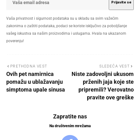
Vaša privatnost i sigurnost podataka su u skladu sa svim važećim
zakonima o zaštiti podataka, podaci se koriste isključivo za poboljšanje
vašeg iskustva sa našim proizvodima i uslugama. Hvala na ukazanom
poverenju!
PRETHODNA VEST
SLEDEĆA VEST
Ovih pet namirnica
Niste zadovoljni ukusom
pomažu u ublažavanju
prženih jaja koje ste
simptoma upale sinusa
pripremili? Verovatno
pravite ove greške
Zapratite nas
Na društvenim mrežama