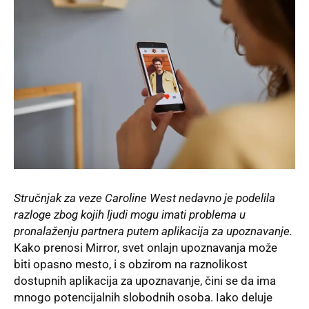
Stručnjak za veze Caroline West nedavno je podelila
razloge zbog kojih ljudi mogu imati problema u
pronalaženju partnera putem aplikacija za upoznavanje.
Kako prenosi Mirror, svet onlajn upoznavanja može
biti opasno mesto, i s obzirom na raznolikost
dostupnih aplikacija za upoznavanje, čini se da ima
mnogo potencijalnih slobodnih osoba. Iako deluje