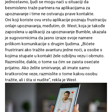
jednostavno, ljudi se mogu naći u situaciji da
besmisleno traže partnera na aplikacijama za
upoznavanje i time ne ostvaruju prave kontakte.
Oni koji koriste ovu vrstu aplikacije poznaju frustraciju
onlajn upoznavanja, međutim, dr. West, koja je takođe
zaposlena u aplikaciji za upoznavanje
Bumble
, ukazala
je sugovornicima da jasno izraze svoje namere
prilikom komunikacije s drugim ljudima. „Bićete
frustrirani ako tražite avanturu jedne noći, a osobe s
kojima stupate u kontakt žele ozbiljnu vezu i obrnuto.
Razmislite, dakle, o tome sa čim se zaista osećate
prijatno. Ako želite smirivanje, ali imate samo
kratkoročne veze, razmislite o tome kakvu osobu
tražite, ali i šta vi nudite“, rekla je West.