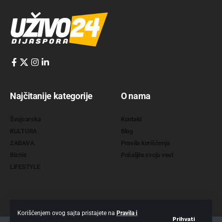
Najčitanije kategorije
O nama
Švajcarska
Kontakt
KULTURA
Blog
ZABAVA
Pravila korišćenja
Biznis
Pošaljite svoju vest
LIFESTYLE
Korišćenjem ovog sajta pristajete na
Pravila i
Prihvati