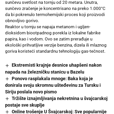
sunčevu svetlost na tornju od 20 metara. Unutra,
sunčevo zračenje je koncentrisano na preko 1.000°C
da bi pokrenulo termohemijski proces koji proizvodi
obnovljivo gorivo.
Reaktor u tornju se napaja metanom i ugljen-
dioksidom biootpadnog porekla iz lokalne fabrike
papira, kao i vodom. Ovo se zatim prerađuje u
ekološki prihvatljive verzije benzina, dizela ili mlaznog
goriva koristeći standardnu tehnologiju
gas-tečnost.
Ekstremisti krajnje desnice uhapšeni nakon
napada na železničku stanicu u Bazelu
Ponovo rasplakala mnoge: Baka koja je
donirala svoju skromnu ušteđevinu za Tursku i
Siriju poslala novo pismo
Tržište iznajmljivanja nekretnina u švajcarskoj
postaje sve skuplje
Online trošenje U Švajcarskoj: Sve popularnije