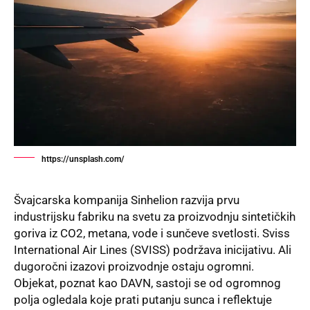
https://unsplash.com/
Švajcarska kompanija Sinhelion razvija prvu
industrijsku fabriku na svetu za proizvodnju sintetičkih
goriva iz CO2, metana, vode i sunčeve svetlosti. Sviss
International Air Lines (SVISS) podržava inicijativu. Ali
dugoročni izazovi proizvodnje ostaju ogromni.
Objekat, poznat kao DAVN, sastoji se od ogromnog
polja ogledala koje prati putanju sunca i reflektuje