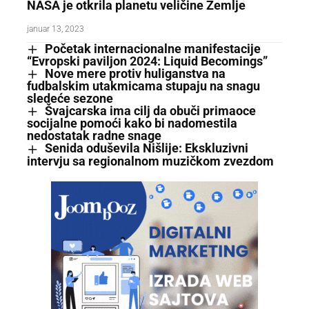
NASA je otkrila planetu veličine Zemlje
januar 13, 2023
Početak internacionalne manifestacije
“Evropski paviljon 2024: Liquid Becomings”
Nove mere protiv huliganstva na
fudbalskim utakmicama stupaju na snagu
sledeće sezone
Švajcarska ima cilj da obuči primaoce
socijalne pomoći kako bi nadomestila
nedostatak radne snage
Senida oduševila Nišlije: Ekskluzivni
intervju sa regionalnom muzičkom zvezdom