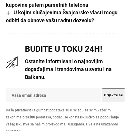
kupovine putem pametnih telefona
U kojim slučajevima Švajcarske vlasti mogu
odbiti da obnove vašu radnu dozvolu?
BUDITE U TOKU 24H!
Ostanite informisani o najnovijim
događajima I trendovima u svetu i na
Balkanu.
Vaša privatnost i sigurnost podataka su u skladu sa svim važećim
zakonima o zaštiti podataka, podaci se koriste isključivo za poboljšanje
vašeg iskustva sa našim proizvodima i uslugama. Hvala na ukazanom