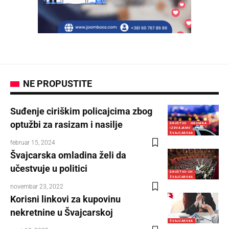
NE PROPUSTITE
Suđenje ciriškim policajcima zbog
optužbi za rasizam i nasilje
DRUŠTVO
HRONIKA
IZDVAJAMO
ŠVAJCARSKA
februar 15, 2024
Švajcarska omladina želi da
učestvuje u politici
DRUŠTVO-CH
ŠVAJCARSKA
novembar 23, 2022
Korisni linkovi za kupovinu
nekretnine u Švajcarskoj
ŠVAJCARSKA