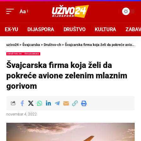
Aa
EX-YU
DIJASPORA
DRUŠTVO
KULTURA
ZABA
uzivo24
>
Švajcarska
>
Društvo-ch
>
Švajcarska firma koja želi da pokreće avione zelenim mlaznim gorivom
DRUŠTVO-CH
ŠVAJCARSKA
Švajcarska firma koja želi da
pokreće avione zelenim mlaznim
gorivom
novembar 4, 2022