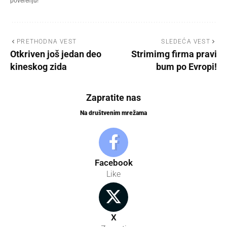
poverenju!
PRETHODNA VEST
SLEDEĆA VEST
Otkriven još jedan deo
Strimimg firma pravi
kineskog zida
bum po Evropi!
Zapratite nas
Na društvenim mrežama
Facebook
Like
X